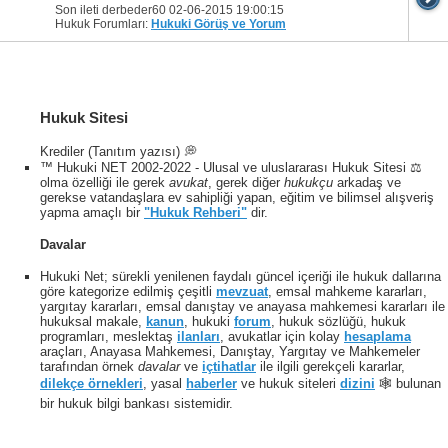
Son ileti derbeder60 02-06-2015
19:00:15
Hukuk Forumları:
Hukuki Görüş ve Yorum
Hukuk Sitesi
Krediler (Tanıtım yazısı) 💭
™ Hukuki NET 2002-2022 - Ulusal ve uluslararası Hukuk Sitesi ⚖️
olma özelliği ile gerek
avukat
, gerek diğer
hukukçu
arkadaş ve
gerekse vatandaşlara ev sahipliği yapan, eğitim ve bilimsel alışveriş
yapma amaçlı bir
"Hukuk Rehberi"
dir.
Davalar
Hukuki Net; sürekli yenilenen faydalı güncel içeriği ile hukuk dallarına
göre kategorize edilmiş çeşitli
mevzuat
, emsal mahkeme kararları,
yargıtay kararları, emsal danıştay ve anayasa mahkemesi kararları ile
hukuksal makale,
kanun
, hukuki
forum
, hukuk sözlüğü, hukuk
programları, meslektaş
ilanları
, avukatlar için kolay
hesaplama
araçları, Anayasa Mahkemesi, Danıştay, Yargıtay ve Mahkemeler
tarafından örnek
davalar
ve
içtihatlar
ile ilgili gerekçeli kararlar,
dilekçe örnekleri
, yasal
haberler
ve hukuk siteleri
dizini
🕸 bulunan
bir hukuk bilgi bankası sistemidir.