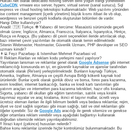
Hukuki.Net olarak dedicated hosting serveri bilfiil yoğun trafiği yönetebilen
CubeCDN
, vmware esx server, hyperv, virtual server (sanal sunucu), Sql
express ve cloud hosting teknolojisi kullanmaktadır. Web yazılımı yönünden
ise content management (içerik yönetimi) büyük kısmı itibari ile vb olup,
wordpress ve benzeri çeşitli kodlarla oluşturulan bölümleri de vardır.
Hangi Diller kullanılıyor?
Anadil: 🇹🇷 Türkçe. 🌐 Yabancı dil tercüme: Masaüstü sürümünde geçerli
olmak üzere; İngilizce, Almanca, Fransızca, İtalyanca, İspanyolca, Hintçe,
Rusça ve Arapça. (Bu yabancı dil çeviri seçenekleri ileride artırılacak olup,
bazı internet çeviri yazılımları ile otomatik olarak temin edilmektedir.
Sitenin Webmaster, Hostmaster, Güvenlik Uzmanı, PHP devoloper ve SEO
uzmanı kimdir?
👨‍💻 Feyz Pazarbaşı & Istemihan Mehmet Pazarbasi vd.
® Reklam Alanları ve reklam kodu yerleşimi nasıl yapılıyor?
Yayınlanan lansman ve reklamlar genel olarak
Google Adsense
gibi internet
reklamcılığı konusunda en iyi, en güvenilir kaynaklar ve ajanslar tarafından
otomatik olarak (Re'sen) yerleştirilmektedir. Bunların kaynağı Türkiye,
Amerika, Ingiltere, Almanya ve çeşitli Avrupa Birliği kökenli kaynak kod
ürünleridir. Bunlar içerik olarak günlük döviz ve borsa, forex para kazanma,
exim kredileri, internet bankacılığı, banka ve kredi kartı tanıtımları gibi
yatırım araçları ve internetten para kazanma teknikleri, hazır ofis kiralama,
Sigorta, yabancı dil okulları gibi eğitim tanıtımları, satılık veya kiralık
taşınmaz eşyalar ve araç kiralama, ikinci el taşınır mallar, ücretli veya
ücretsiz eleman ilanları ile ilgili bilimum bedelli veya bedava reklamlar, rejim,
diyet ve özel sağlık sigortası gibi insan sağlığı, tatil ve otel reklamları gibi
öğeler içerebilir. Siz de
Google Ads
aracılığı ile gerek sitemize ve gerekse
diğer ortamlara reklam verebilir veya aşağıdaki bağlantıyı kullanarak
doğrudan sitemizde reklam yayınlayabilirsiniz.
‼️ İtirazi kayıt (çekince) hususları nelerdir?
Bahse konu reklamlar üzerinde hiçbir kontrolümüz bulunmamaktadır. Bu