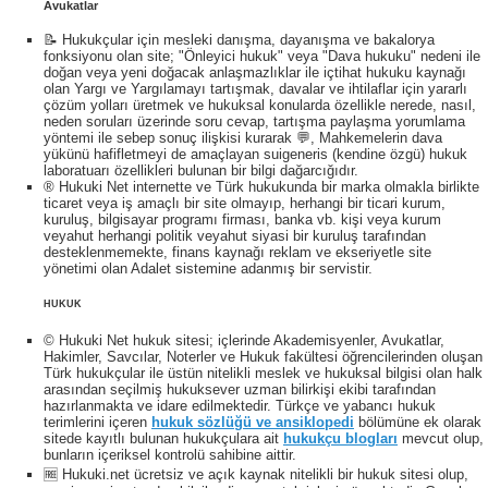
Avukatlar
📝 Hukukçular için mesleki danışma, dayanışma ve bakalorya
fonksiyonu olan site; "Önleyici hukuk" veya "Dava hukuku" nedeni ile
doğan veya yeni doğacak anlaşmazlıklar ile içtihat hukuku kaynağı
olan Yargı ve Yargılamayı tartışmak, davalar ve ihtilaflar için yararlı
çözüm yolları üretmek ve hukuksal konularda özellikle nerede, nasıl,
neden soruları üzerinde soru cevap, tartışma paylaşma yorumlama
yöntemi ile sebep sonuç ilişkisi kurarak 💬, Mahkemelerin dava
yükünü hafifletmeyi de amaçlayan suigeneris (kendine özgü) hukuk
laboratuarı özellikleri bulunan bir bilgi dağarcığıdır.
® Hukuki Net internette ve Türk hukukunda bir marka olmakla birlikte
ticaret veya iş amaçlı bir site olmayıp, herhangi bir ticari kurum,
kuruluş, bilgisayar programı firması, banka vb. kişi veya kurum
veyahut herhangi politik veyahut siyasi bir kuruluş tarafından
desteklenmemekte, finans kaynağı reklam ve ekseriyetle site
yönetimi olan Adalet sistemine adanmış bir servistir.
HUKUK
© Hukuki Net hukuk sitesi; içlerinde Akademisyenler, Avukatlar,
Hakimler, Savcılar, Noterler ve Hukuk fakültesi öğrencilerinden oluşan
Türk hukukçular ile üstün nitelikli meslek ve hukuksal bilgisi olan halk
arasından seçilmiş hukuksever uzman bilirkişi ekibi tarafından
hazırlanmakta ve idare edilmektedir. Türkçe ve yabancı hukuk
terimlerini içeren
hukuk sözlüğü ve ansiklopedi
bölümüne ek olarak
sitede kayıtlı bulunan hukukçulara ait
hukukçu blogları
mevcut olup,
bunların içeriksel kontrolü sahibine aittir.
🆓 Hukuki.net ücretsiz ve açık kaynak nitelikli bir hukuk sitesi olup,