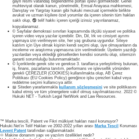
gayri resmi vatandaş bilgilendirme portalı işlevi görmektedir. Genel
muhteviyat olarak kanun, yönetmelik, Emsal Anayasa mahkemesi,
Danıştay ve Yargıtay kararı gibi hukuki mevzuat içermekle birlikte
avukat ve uzman kişilere özel yorumlar da içeren sitenin tüm hakları
saklı olup, 🕲 telif hakkı içeren içeriği izinsiz yayınlanamaz,
kopyalanamaz.
© Sayfalar demokrasi sınırları kapsamında ölçülü siyaset ve politika
içeren video veya yazılar içerebilir. Din, Dil, Irk ve cinsiyet ayrımı
yapmaya izin verilmeyen site, her yaş grubuna uygundur. Siteye
katılım için Üye olmak kişinin kendi seçimi olup, üye olmayanların da
inceleme ve araştırma yapmasına izin verilmektedir. Üyelerin yazdığı
yazılardan veya eklediği görsellerden kendisi sorumlu olup, sitemizin
garanti sorumluluğu bulunmamaktadır.
© İçeriklerde gerek site ve gerekse 3. taraflarca yerleştirilmiş bulunan,
iş, finans, pazarlama tanıtım, performans ve işlevsellik yönünden
gerekli ÇEREZLER (COOKIES) kullanılmakta olup, AB Çerez
Politikası (EU Cookies Policy) gereğince işbu çerezleri kabul veya
reddetme seçimi kullanıcıya aittir.
📖 Siteden yararlanmakla
kullanım sözleşmesini
ve site politikasını
kabul etmiş ve tüm yönergelere vakıf olmuş sayılmaktasınız. 2022 ©
Hukuki NET - Turkish Legal NetWork and Law Resources.
™ Marka tescili, Patent ve Fikri mülkiyet hakları nasıl korunuyor?
Hukuki.Net’in Telif Hakları ve 2002-2022 yılları arası
Marka Tescil
Koruması
Levent Patent
tarafından sağlanmaktadır.
♾️ Makine donanım yapı ve yazılım özellikleri nedir?