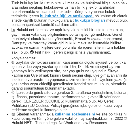
Türk hukukçular ile üstün nitelikli meslek ve hukuksal bilgisi olan halk
arasından seçilmiş hukuksever uzman bilirkişi ekibi tarafından
hazırlanmakta ve idare edilmektedir. Türkçe ve yabancı hukuk
terimlerini içeren
hukuk sözlüğü ve ansiklopedi
bölümüne ek olarak
sitede kayıtlı bulunan hukukçulara ait
hukukçu blogları
mevcut olup,
bunların içeriksel kontrolü sahibine aittir.
🆓 Hukuki.net ücretsiz ve açık kaynak nitelikli bir hukuk sitesi olup,
gayri resmi vatandaş bilgilendirme portalı işlevi görmektedir. Genel
muhteviyat olarak kanun, yönetmelik, Emsal Anayasa mahkemesi,
Danıştay ve Yargıtay kararı gibi hukuki mevzuat içermekle birlikte
avukat ve uzman kişilere özel yorumlar da içeren sitenin tüm hakları
saklı olup, 🕲 telif hakkı içeren içeriği izinsiz yayınlanamaz,
kopyalanamaz.
© Sayfalar demokrasi sınırları kapsamında ölçülü siyaset ve politika
içeren video veya yazılar içerebilir. Din, Dil, Irk ve cinsiyet ayrımı
yapmaya izin verilmeyen site, her yaş grubuna uygundur. Siteye
katılım için Üye olmak kişinin kendi seçimi olup, üye olmayanların da
inceleme ve araştırma yapmasına izin verilmektedir. Üyelerin yazdığı
yazılardan veya eklediği görsellerden kendisi sorumlu olup, sitemizin
garanti sorumluluğu bulunmamaktadır.
© İçeriklerde gerek site ve gerekse 3. taraflarca yerleştirilmiş bulunan,
iş, finans, pazarlama tanıtım, performans ve işlevsellik yönünden
gerekli ÇEREZLER (COOKIES) kullanılmakta olup, AB Çerez
Politikası (EU Cookies Policy) gereğince işbu çerezleri kabul veya
reddetme seçimi kullanıcıya aittir.
📖 Siteden yararlanmakla
kullanım sözleşmesini
ve site politikasını
kabul etmiş ve tüm yönergelere vakıf olmuş sayılmaktasınız. 2022 ©
Hukuki NET - Turkish Legal NetWork and Law Resources.