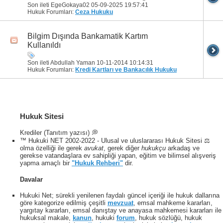
Son ileti EgeGokaya02 05-09-2025
19:57:41
Hukuk Forumları:
Ceza Hukuku
Bilgim Dışında Bankamatik Kartım
Kullanıldı
Son ileti Abdullah Yaman 10-11-2014
10:14:31
Hukuk Forumları:
Kredi Kartları ve Bankacılık Hukuku
Hukuk Sitesi
Krediler (Tanıtım yazısı) 💭
™ Hukuki NET 2002-2022 - Ulusal ve uluslararası Hukuk Sitesi ⚖️
olma özelliği ile gerek
avukat
, gerek diğer
hukukçu
arkadaş ve
gerekse vatandaşlara ev sahipliği yapan, eğitim ve bilimsel alışveriş
yapma amaçlı bir
"Hukuk Rehberi"
dir.
Davalar
Hukuki Net; sürekli yenilenen faydalı güncel içeriği ile hukuk dallarına
göre kategorize edilmiş çeşitli
mevzuat
, emsal mahkeme kararları,
yargıtay kararları, emsal danıştay ve anayasa mahkemesi kararları ile
hukuksal makale,
kanun
, hukuki
forum
, hukuk sözlüğü, hukuk