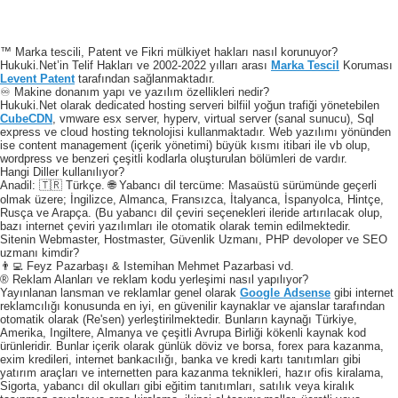
™ Marka tescili, Patent ve Fikri mülkiyet hakları nasıl korunuyor?
Hukuki.Net’in Telif Hakları ve 2002-2022 yılları arası
Marka Tescil
Koruması
Levent Patent
tarafından sağlanmaktadır.
♾️ Makine donanım yapı ve yazılım özellikleri nedir?
Hukuki.Net olarak dedicated hosting serveri bilfiil yoğun trafiği yönetebilen
CubeCDN
, vmware esx server, hyperv, virtual server (sanal sunucu), Sql
express ve cloud hosting teknolojisi kullanmaktadır. Web yazılımı yönünden
ise content management (içerik yönetimi) büyük kısmı itibari ile vb olup,
wordpress ve benzeri çeşitli kodlarla oluşturulan bölümleri de vardır.
Hangi Diller kullanılıyor?
Anadil: 🇹🇷 Türkçe. 🌐 Yabancı dil tercüme: Masaüstü sürümünde geçerli
olmak üzere; İngilizce, Almanca, Fransızca, İtalyanca, İspanyolca, Hintçe,
Rusça ve Arapça. (Bu yabancı dil çeviri seçenekleri ileride artırılacak olup,
bazı internet çeviri yazılımları ile otomatik olarak temin edilmektedir.
Sitenin Webmaster, Hostmaster, Güvenlik Uzmanı, PHP devoloper ve SEO
uzmanı kimdir?
👨‍💻 Feyz Pazarbaşı & Istemihan Mehmet Pazarbasi vd.
® Reklam Alanları ve reklam kodu yerleşimi nasıl yapılıyor?
Yayınlanan lansman ve reklamlar genel olarak
Google Adsense
gibi internet
reklamcılığı konusunda en iyi, en güvenilir kaynaklar ve ajanslar tarafından
otomatik olarak (Re'sen) yerleştirilmektedir. Bunların kaynağı Türkiye,
Amerika, Ingiltere, Almanya ve çeşitli Avrupa Birliği kökenli kaynak kod
ürünleridir. Bunlar içerik olarak günlük döviz ve borsa, forex para kazanma,
exim kredileri, internet bankacılığı, banka ve kredi kartı tanıtımları gibi
yatırım araçları ve internetten para kazanma teknikleri, hazır ofis kiralama,
Sigorta, yabancı dil okulları gibi eğitim tanıtımları, satılık veya kiralık