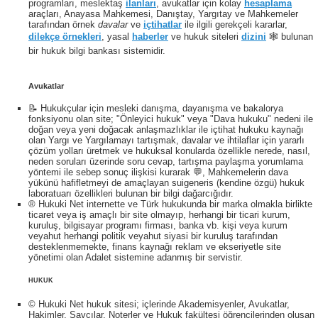
programları, meslektaş
ilanları
, avukatlar için kolay
hesaplama
araçları, Anayasa Mahkemesi, Danıştay, Yargıtay ve Mahkemeler
tarafından örnek
davalar
ve
içtihatlar
ile ilgili gerekçeli kararlar,
dilekçe örnekleri
, yasal
haberler
ve hukuk siteleri
dizini
🕸 bulunan
bir hukuk bilgi bankası sistemidir.
Avukatlar
📝 Hukukçular için mesleki danışma, dayanışma ve bakalorya
fonksiyonu olan site; "Önleyici hukuk" veya "Dava hukuku" nedeni ile
doğan veya yeni doğacak anlaşmazlıklar ile içtihat hukuku kaynağı
olan Yargı ve Yargılamayı tartışmak, davalar ve ihtilaflar için yararlı
çözüm yolları üretmek ve hukuksal konularda özellikle nerede, nasıl,
neden soruları üzerinde soru cevap, tartışma paylaşma yorumlama
yöntemi ile sebep sonuç ilişkisi kurarak 💬, Mahkemelerin dava
yükünü hafifletmeyi de amaçlayan suigeneris (kendine özgü) hukuk
laboratuarı özellikleri bulunan bir bilgi dağarcığıdır.
® Hukuki Net internette ve Türk hukukunda bir marka olmakla birlikte
ticaret veya iş amaçlı bir site olmayıp, herhangi bir ticari kurum,
kuruluş, bilgisayar programı firması, banka vb. kişi veya kurum
veyahut herhangi politik veyahut siyasi bir kuruluş tarafından
desteklenmemekte, finans kaynağı reklam ve ekseriyetle site
yönetimi olan Adalet sistemine adanmış bir servistir.
HUKUK
© Hukuki Net hukuk sitesi; içlerinde Akademisyenler, Avukatlar,
Hakimler, Savcılar, Noterler ve Hukuk fakültesi öğrencilerinden oluşan