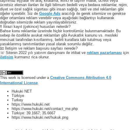
taşınmaz eşyalar ve araç kiralama, ikinci el taşınır mallar, ücretli veya
ücretsiz eleman ilanları ile ilgili bilimum bedelli veya bedava reklamlar, rejim,
diyet ve özel sağlık sigortası gibi insan sağlığı, tatil ve otel reklamları gibi
öğeler içerebilir. Siz de
Google Ads
aracılığı ile gerek sitemize ve gerekse
diğer ortamlara reklam verebilir veya aşağıdaki bağlantıyı kullanarak
doğrudan sitemizde reklam yayınlayabilirsiniz.
‼️ İtirazi kayıt (çekince) hususları nelerdir?
Bahse konu reklamlar üzerinde hiçbir kontrolümüz bulunmamaktadır. Bu
sebep ile özellikle avukat reklamları gibi Avukatlık kanunu vs. mesleki
mevzuat tarafından kısıtlanmış, belirli kurallara tabi tutulmuş veya
yasaklanmış tanıtımlardan yasal olarak sorumlu değiliz.
📧 İletişim ve reklam başvuru sayfası nerede?
☏ Sitenin 2022 yılı yatırım danışmanı ile irtibat ve
reklam pazarlaması
için
iletişim
kurmanız rica olunur.
This work is licensed under a
Creative Commons Attribution 4.0
International License
.
Hukuki NET
Türkiye
Turkey
https://www.hukuki.net
https://www.hukuki.net/contact_me.php
Türkiye:
39.1667
;
35.6667
https://www.hukuki.net/hukuk.png