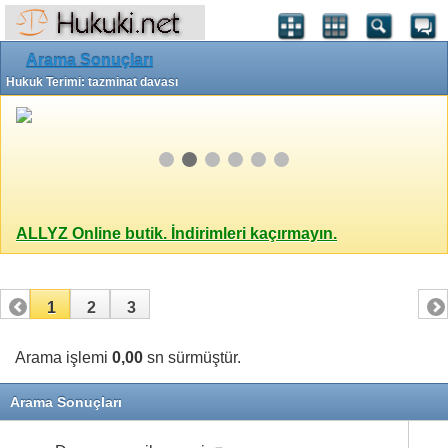
Arama Sonuçları
Hukuk Terimi: tazminat davası
ALLYZ Online butik. İndirimleri kaçırmayın.
1
2
3
Arama işlemi
0,00
sn sürmüştür.
Arama Sonuçları