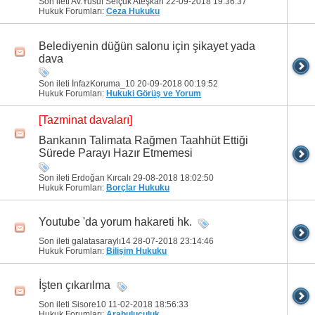
Son ileti Av.Yusuf Selçuk Ateşkan 22-09-2018
19:36:37
Hukuk Forumları:
Ceza Hukuku
Belediyenin düğün salonu için şikayet yada
dava
Son ileti İnfazKoruma_10 20-09-2018
00:19:52
Hukuk Forumları:
Hukuki Görüş ve Yorum
[Tazminat davaları]
Bankanın Talimata Rağmen Taahhüt Ettiği
Sürede Parayı Hazır Etmemesi
Son ileti Erdoğan Kırcalı 29-08-2018
18:02:50
Hukuk Forumları:
Borçlar Hukuku
Youtube 'da yorum hakareti hk.
Son ileti galatasaraylı14 28-07-2018
23:14:46
Hukuk Forumları:
Bilişim Hukuku
İşten çıkarılma
Son ileti Sisore10 11-02-2018
18:56:33
Hukuk Forumları:
Arabuluculuk