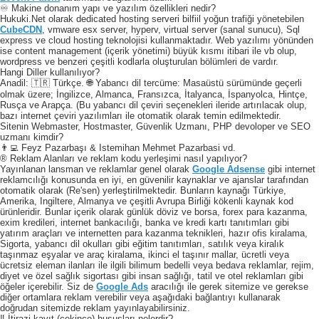
♾️ Makine donanım yapı ve yazılım özellikleri nedir?
Hukuki.Net olarak dedicated hosting serveri bilfiil yoğun trafiği yönetebilen
CubeCDN
, vmware esx server, hyperv, virtual server (sanal sunucu), Sql
express ve cloud hosting teknolojisi kullanmaktadır. Web yazılımı yönünden
ise content management (içerik yönetimi) büyük kısmı itibari ile vb olup,
wordpress ve benzeri çeşitli kodlarla oluşturulan bölümleri de vardır.
Hangi Diller kullanılıyor?
Anadil: 🇹🇷 Türkçe. 🌐 Yabancı dil tercüme: Masaüstü sürümünde geçerli
olmak üzere; İngilizce, Almanca, Fransızca, İtalyanca, İspanyolca, Hintçe,
Rusça ve Arapça. (Bu yabancı dil çeviri seçenekleri ileride artırılacak olup,
bazı internet çeviri yazılımları ile otomatik olarak temin edilmektedir.
Sitenin Webmaster, Hostmaster, Güvenlik Uzmanı, PHP devoloper ve SEO
uzmanı kimdir?
👨‍💻 Feyz Pazarbaşı & Istemihan Mehmet Pazarbasi vd.
® Reklam Alanları ve reklam kodu yerleşimi nasıl yapılıyor?
Yayınlanan lansman ve reklamlar genel olarak
Google Adsense
gibi internet
reklamcılığı konusunda en iyi, en güvenilir kaynaklar ve ajanslar tarafından
otomatik olarak (Re'sen) yerleştirilmektedir. Bunların kaynağı Türkiye,
Amerika, Ingiltere, Almanya ve çeşitli Avrupa Birliği kökenli kaynak kod
ürünleridir. Bunlar içerik olarak günlük döviz ve borsa, forex para kazanma,
exim kredileri, internet bankacılığı, banka ve kredi kartı tanıtımları gibi
yatırım araçları ve internetten para kazanma teknikleri, hazır ofis kiralama,
Sigorta, yabancı dil okulları gibi eğitim tanıtımları, satılık veya kiralık
taşınmaz eşyalar ve araç kiralama, ikinci el taşınır mallar, ücretli veya
ücretsiz eleman ilanları ile ilgili bilimum bedelli veya bedava reklamlar, rejim,
diyet ve özel sağlık sigortası gibi insan sağlığı, tatil ve otel reklamları gibi
öğeler içerebilir. Siz de
Google Ads
aracılığı ile gerek sitemize ve gerekse
diğer ortamlara reklam verebilir veya aşağıdaki bağlantıyı kullanarak
doğrudan sitemizde reklam yayınlayabilirsiniz.
‼️ İtirazi kayıt (çekince) hususları nelerdir?