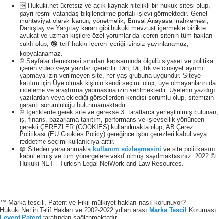
🆓 Hukuki.net ücretsiz ve açık kaynak nitelikli bir hukuk sitesi olup,
gayri resmi vatandaş bilgilendirme portalı işlevi görmektedir. Genel
muhteviyat olarak kanun, yönetmelik, Emsal Anayasa mahkemesi,
Danıştay ve Yargıtay kararı gibi hukuki mevzuat içermekle birlikte
avukat ve uzman kişilere özel yorumlar da içeren sitenin tüm hakları
saklı olup, 🕲 telif hakkı içeren içeriği izinsiz yayınlanamaz,
kopyalanamaz.
© Sayfalar demokrasi sınırları kapsamında ölçülü siyaset ve politika
içeren video veya yazılar içerebilir. Din, Dil, Irk ve cinsiyet ayrımı
yapmaya izin verilmeyen site, her yaş grubuna uygundur. Siteye
katılım için Üye olmak kişinin kendi seçimi olup, üye olmayanların da
inceleme ve araştırma yapmasına izin verilmektedir. Üyelerin yazdığı
yazılardan veya eklediği görsellerden kendisi sorumlu olup, sitemizin
garanti sorumluluğu bulunmamaktadır.
© İçeriklerde gerek site ve gerekse 3. taraflarca yerleştirilmiş bulunan,
iş, finans, pazarlama tanıtım, performans ve işlevsellik yönünden
gerekli ÇEREZLER (COOKIES) kullanılmakta olup, AB Çerez
Politikası (EU Cookies Policy) gereğince işbu çerezleri kabul veya
reddetme seçimi kullanıcıya aittir.
📖 Siteden yararlanmakla
kullanım sözleşmesini
ve site politikasını
kabul etmiş ve tüm yönergelere vakıf olmuş sayılmaktasınız. 2022 ©
Hukuki NET - Turkish Legal NetWork and Law Resources.
™ Marka tescili, Patent ve Fikri mülkiyet hakları nasıl korunuyor?
Hukuki.Net’in Telif Hakları ve 2002-2022 yılları arası
Marka Tescil
Koruması
Levent Patent
tarafından sağlanmaktadır.