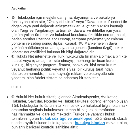
Avukatlar
📝 Hukukçular için mesleki danışma, dayanışma ve bakalorya
fonksiyonu olan site; "Önleyici hukuk" veya "Dava hukuku" nedeni ile
doğan veya yeni doğacak anlaşmazlıklar ile içtihat hukuku kaynağı
olan Yargı ve Yargılamayı tartışmak, davalar ve ihtilaflar için yararlı
çözüm yolları üretmek ve hukuksal konularda özellikle nerede, nasıl,
neden soruları üzerinde soru cevap, tartışma paylaşma yorumlama
yöntemi ile sebep sonuç ilişkisi kurarak 💬, Mahkemelerin dava
yükünü hafifletmeyi de amaçlayan suigeneris (kendine özgü) hukuk
laboratuarı özellikleri bulunan bir bilgi dağarcığıdır.
® Hukuki Net internette ve Türk hukukunda bir marka olmakla birlikte
ticaret veya iş amaçlı bir site olmayıp, herhangi bir ticari kurum,
kuruluş, bilgisayar programı firması, banka vb. kişi veya kurum
veyahut herhangi politik veyahut siyasi bir kuruluş tarafından
desteklenmemekte, finans kaynağı reklam ve ekseriyetle site
yönetimi olan Adalet sistemine adanmış bir servistir.
HUKUK
© Hukuki Net hukuk sitesi; içlerinde Akademisyenler, Avukatlar,
Hakimler, Savcılar, Noterler ve Hukuk fakültesi öğrencilerinden oluşan
Türk hukukçular ile üstün nitelikli meslek ve hukuksal bilgisi olan halk
arasından seçilmiş hukuksever uzman bilirkişi ekibi tarafından
hazırlanmakta ve idare edilmektedir. Türkçe ve yabancı hukuk
terimlerini içeren
hukuk sözlüğü ve ansiklopedi
bölümüne ek olarak
sitede kayıtlı bulunan hukukçulara ait
hukukçu blogları
mevcut olup,
bunların içeriksel kontrolü sahibine aittir.