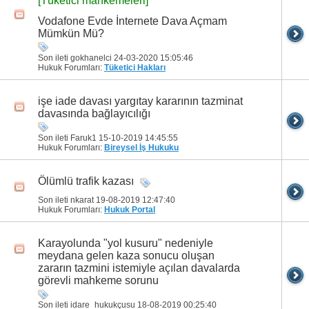
[Tüketici mahkemeleri]
Vodafone Evde İnternete Dava Açmam
Mümkün Mü?
Son ileti gokhanelci 24-03-2020
15:05:46
Hukuk Forumları:
Tüketici Hakları
işe iade davası yargıtay kararının tazminat
davasında bağlayıcılığı
Son ileti Faruk1 15-10-2019
14:45:55
Hukuk Forumları:
Bireysel İş Hukuku
Ölümlü trafik kazası
Son ileti nkarat 19-08-2019
12:47:40
Hukuk Forumları:
Hukuk Portal
Karayolunda "yol kusuru" nedeniyle
meydana gelen kaza sonucu oluşan
zararın tazmini istemiyle açılan davalarda
görevli mahkeme sorunu
Son ileti idare_hukukçusu 18-08-2019
00:25:40