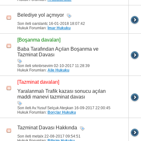
Belediye yol açmıyor
Son ileti oarslantc 16-01-2018
18:07:42
Hukuk Forumları:
İmar Hukuku
[Boşanma davaları]
Baba Tarafından Açılan Boşanma ve
Tazminat Davası
Son ileti srknbrsevim 02-10-2017
11:28:39
Hukuk Forumları:
Aile Hukuku
[Tazminat davaları]
Yaralanmalı Trafik kazası sonucu açılan
maddi manevi tazminat davası
Son ileti Av.Yusuf Selçuk Ateşkan 16-09-2017
22:00:45
Hukuk Forumları:
Borçlar Hukuku
Tazminat Davası Hakkında
Son ileti metalx 22-08-2017
09:54:51
Hukuk Forumları:
Bilişim Hukuku