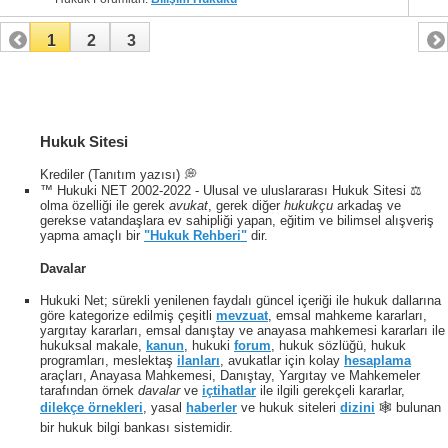
1
2
3
Hukuk Sitesi
Krediler (Tanıtım yazısı) 💭
™ Hukuki NET 2002-2022 - Ulusal ve uluslararası Hukuk Sitesi ⚖️
olma özelliği ile gerek
avukat
, gerek diğer
hukukçu
arkadaş ve
gerekse vatandaşlara ev sahipliği yapan, eğitim ve bilimsel alışveriş
yapma amaçlı bir
"Hukuk Rehberi"
dir.
Davalar
Hukuki Net; sürekli yenilenen faydalı güncel içeriği ile hukuk dallarına
göre kategorize edilmiş çeşitli
mevzuat
, emsal mahkeme kararları,
yargıtay kararları, emsal danıştay ve anayasa mahkemesi kararları ile
hukuksal makale,
kanun
, hukuki
forum
, hukuk sözlüğü, hukuk
programları, meslektaş
ilanları
, avukatlar için kolay
hesaplama
araçları, Anayasa Mahkemesi, Danıştay, Yargıtay ve Mahkemeler
tarafından örnek
davalar
ve
içtihatlar
ile ilgili gerekçeli kararlar,
dilekçe örnekleri
, yasal
haberler
ve hukuk siteleri
dizini
🕸 bulunan
bir hukuk bilgi bankası sistemidir.