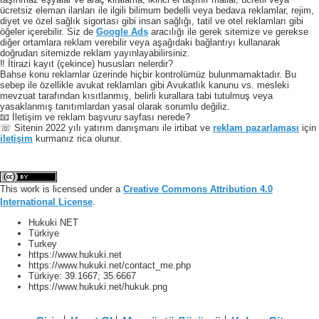
ücretsiz eleman ilanları ile ilgili bilimum bedelli veya bedava reklamlar, rejim,
diyet ve özel sağlık sigortası gibi insan sağlığı, tatil ve otel reklamları gibi
öğeler içerebilir. Siz de
Google Ads
aracılığı ile gerek sitemize ve gerekse
diğer ortamlara reklam verebilir veya aşağıdaki bağlantıyı kullanarak
doğrudan sitemizde reklam yayınlayabilirsiniz.
‼️ İtirazi kayıt (çekince) hususları nelerdir?
Bahse konu reklamlar üzerinde hiçbir kontrolümüz bulunmamaktadır. Bu
sebep ile özellikle avukat reklamları gibi Avukatlık kanunu vs. mesleki
mevzuat tarafından kısıtlanmış, belirli kurallara tabi tutulmuş veya
yasaklanmış tanıtımlardan yasal olarak sorumlu değiliz.
📧 İletişim ve reklam başvuru sayfası nerede?
☏ Sitenin 2022 yılı yatırım danışmanı ile irtibat ve
reklam pazarlaması
için
iletişim
kurmanız rica olunur.
This work is licensed under a
Creative Commons Attribution 4.0
International License
.
Hukuki NET
Türkiye
Turkey
https://www.hukuki.net
https://www.hukuki.net/contact_me.php
Türkiye:
39.1667
;
35.6667
https://www.hukuki.net/hukuk.png