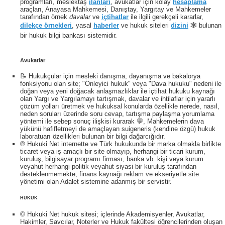
programları, meslektaş
ilanları
, avukatlar için kolay
hesaplama
araçları, Anayasa Mahkemesi, Danıştay, Yargıtay ve Mahkemeler
tarafından örnek
davalar
ve
içtihatlar
ile ilgili gerekçeli kararlar,
dilekçe örnekleri
, yasal
haberler
ve hukuk siteleri
dizini
🕸 bulunan
bir hukuk bilgi bankası sistemidir.
Avukatlar
📝 Hukukçular için mesleki danışma, dayanışma ve bakalorya
fonksiyonu olan site; "Önleyici hukuk" veya "Dava hukuku" nedeni ile
doğan veya yeni doğacak anlaşmazlıklar ile içtihat hukuku kaynağı
olan Yargı ve Yargılamayı tartışmak, davalar ve ihtilaflar için yararlı
çözüm yolları üretmek ve hukuksal konularda özellikle nerede, nasıl,
neden soruları üzerinde soru cevap, tartışma paylaşma yorumlama
yöntemi ile sebep sonuç ilişkisi kurarak 💬, Mahkemelerin dava
yükünü hafifletmeyi de amaçlayan suigeneris (kendine özgü) hukuk
laboratuarı özellikleri bulunan bir bilgi dağarcığıdır.
® Hukuki Net internette ve Türk hukukunda bir marka olmakla birlikte
ticaret veya iş amaçlı bir site olmayıp, herhangi bir ticari kurum,
kuruluş, bilgisayar programı firması, banka vb. kişi veya kurum
veyahut herhangi politik veyahut siyasi bir kuruluş tarafından
desteklenmemekte, finans kaynağı reklam ve ekseriyetle site
yönetimi olan Adalet sistemine adanmış bir servistir.
HUKUK
© Hukuki Net hukuk sitesi; içlerinde Akademisyenler, Avukatlar,
Hakimler, Savcılar, Noterler ve Hukuk fakültesi öğrencilerinden oluşan