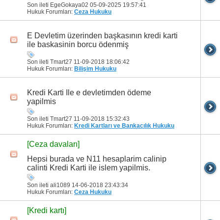
Son ileti EgeGokaya02 05-09-2025
19:57:41
Hukuk Forumları:
Ceza Hukuku
E Devletim üzerinden başkasının kredi karti
ile baskasinin borcu ödenmiş
Son ileti Tmart27 11-09-2018
18:06:42
Hukuk Forumları:
Bilişim Hukuku
Kredi Karti Ile e devletimden ödeme
yapilmis
Son ileti Tmart27 11-09-2018
15:32:43
Hukuk Forumları:
Kredi Kartları ve Bankacılık Hukuku
[Ceza davaları]
Hepsi burada ve N11 hesaplarim calinip
calinti Kredi Karti ile islem yapilmis.
Son ileti ali1089 14-06-2018
23:43:34
Hukuk Forumları:
Ceza Hukuku
[Kredi kartı]