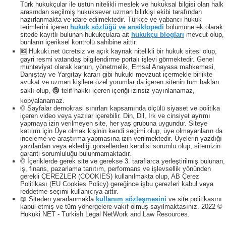
Türk hukukçular ile üstün nitelikli meslek ve hukuksal bilgisi olan halk
arasından seçilmiş hukuksever uzman bilirkişi ekibi tarafından
hazırlanmakta ve idare edilmektedir. Türkçe ve yabancı hukuk
terimlerini içeren
hukuk sözlüğü ve ansiklopedi
bölümüne ek olarak
sitede kayıtlı bulunan hukukçulara ait
hukukçu blogları
mevcut olup,
bunların içeriksel kontrolü sahibine aittir.
🆓 Hukuki.net ücretsiz ve açık kaynak nitelikli bir hukuk sitesi olup,
gayri resmi vatandaş bilgilendirme portalı işlevi görmektedir. Genel
muhteviyat olarak kanun, yönetmelik, Emsal Anayasa mahkemesi,
Danıştay ve Yargıtay kararı gibi hukuki mevzuat içermekle birlikte
avukat ve uzman kişilere özel yorumlar da içeren sitenin tüm hakları
saklı olup, 🕲 telif hakkı içeren içeriği izinsiz yayınlanamaz,
kopyalanamaz.
© Sayfalar demokrasi sınırları kapsamında ölçülü siyaset ve politika
içeren video veya yazılar içerebilir. Din, Dil, Irk ve cinsiyet ayrımı
yapmaya izin verilmeyen site, her yaş grubuna uygundur. Siteye
katılım için Üye olmak kişinin kendi seçimi olup, üye olmayanların da
inceleme ve araştırma yapmasına izin verilmektedir. Üyelerin yazdığı
yazılardan veya eklediği görsellerden kendisi sorumlu olup, sitemizin
garanti sorumluluğu bulunmamaktadır.
© İçeriklerde gerek site ve gerekse 3. taraflarca yerleştirilmiş bulunan,
iş, finans, pazarlama tanıtım, performans ve işlevsellik yönünden
gerekli ÇEREZLER (COOKIES) kullanılmakta olup, AB Çerez
Politikası (EU Cookies Policy) gereğince işbu çerezleri kabul veya
reddetme seçimi kullanıcıya aittir.
📖 Siteden yararlanmakla
kullanım sözleşmesini
ve site politikasını
kabul etmiş ve tüm yönergelere vakıf olmuş sayılmaktasınız. 2022 ©
Hukuki NET - Turkish Legal NetWork and Law Resources.