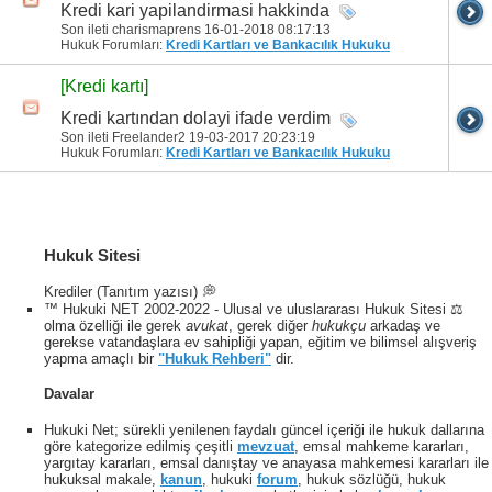
Kredi kari yapilandirmasi hakkinda
Son ileti charismaprens 16-01-2018
08:17:13
Hukuk Forumları:
Kredi Kartları ve Bankacılık Hukuku
[Kredi kartı]
Kredi kartından dolayi ifade verdim
Son ileti Freelander2 19-03-2017
20:23:19
Hukuk Forumları:
Kredi Kartları ve Bankacılık Hukuku
Hukuk Sitesi
Krediler (Tanıtım yazısı) 💭
™ Hukuki NET 2002-2022 - Ulusal ve uluslararası Hukuk Sitesi ⚖️
olma özelliği ile gerek
avukat
, gerek diğer
hukukçu
arkadaş ve
gerekse vatandaşlara ev sahipliği yapan, eğitim ve bilimsel alışveriş
yapma amaçlı bir
"Hukuk Rehberi"
dir.
Davalar
Hukuki Net; sürekli yenilenen faydalı güncel içeriği ile hukuk dallarına
göre kategorize edilmiş çeşitli
mevzuat
, emsal mahkeme kararları,
yargıtay kararları, emsal danıştay ve anayasa mahkemesi kararları ile
hukuksal makale,
kanun
, hukuki
forum
, hukuk sözlüğü, hukuk