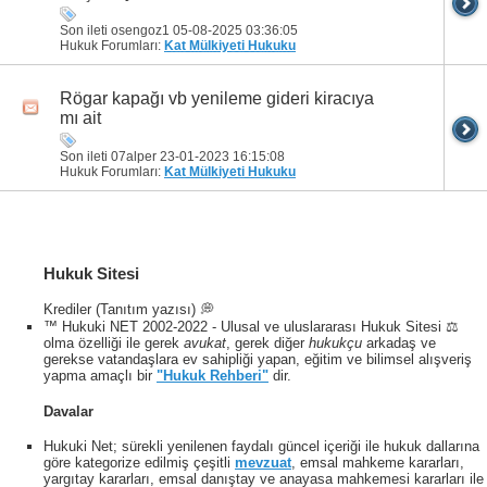
Son ileti osengoz1 05-08-2025
03:36:05
Hukuk Forumları:
Kat Mülkiyeti Hukuku
Rögar kapağı vb yenileme gideri kiracıya
mı ait
Son ileti 07alper 23-01-2023
16:15:08
Hukuk Forumları:
Kat Mülkiyeti Hukuku
Hukuk Sitesi
Krediler (Tanıtım yazısı) 💭
™ Hukuki NET 2002-2022 - Ulusal ve uluslararası Hukuk Sitesi ⚖️
olma özelliği ile gerek
avukat
, gerek diğer
hukukçu
arkadaş ve
gerekse vatandaşlara ev sahipliği yapan, eğitim ve bilimsel alışveriş
yapma amaçlı bir
"Hukuk Rehberi"
dir.
Davalar
Hukuki Net; sürekli yenilenen faydalı güncel içeriği ile hukuk dallarına
göre kategorize edilmiş çeşitli
mevzuat
, emsal mahkeme kararları,
yargıtay kararları, emsal danıştay ve anayasa mahkemesi kararları ile