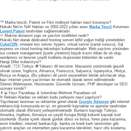
™ Marka tescili, Patent ve Fikri mülkiyet hakları nasıl korunuyor?
Hukuki.Net’in Telif Hakları ve 2002-2022 yılları arası
Marka Tescil
Koruması
Levent Patent
tarafından sağlanmaktadır.
♾️ Makine donanım yapı ve yazılım özellikleri nedir?
Hukuki.Net olarak dedicated hosting serveri bilfiil yoğun trafiği yönetebilen
CubeCDN
, vmware esx server, hyperv, virtual server (sanal sunucu), Sql
express ve cloud hosting teknolojisi kullanmaktadır. Web yazılımı yönünden
ise content management (içerik yönetimi) büyük kısmı itibari ile vb olup,
wordpress ve benzeri çeşitli kodlarla oluşturulan bölümleri de vardır.
Hangi Diller kullanılıyor?
Anadil: 🇹🇷 Türkçe. 🌐 Yabancı dil tercüme: Masaüstü sürümünde geçerli
olmak üzere; İngilizce, Almanca, Fransızca, İtalyanca, İspanyolca, Hintçe,
Rusça ve Arapça. (Bu yabancı dil çeviri seçenekleri ileride artırılacak olup,
bazı internet çeviri yazılımları ile otomatik olarak temin edilmektedir.
Sitenin Webmaster, Hostmaster, Güvenlik Uzmanı, PHP devoloper ve SEO
uzmanı kimdir?
👨‍💻 Feyz Pazarbaşı & Istemihan Mehmet Pazarbasi vd.
® Reklam Alanları ve reklam kodu yerleşimi nasıl yapılıyor?
Yayınlanan lansman ve reklamlar genel olarak
Google Adsense
gibi internet
reklamcılığı konusunda en iyi, en güvenilir kaynaklar ve ajanslar tarafından
otomatik olarak (Re'sen) yerleştirilmektedir. Bunların kaynağı Türkiye,
Amerika, Ingiltere, Almanya ve çeşitli Avrupa Birliği kökenli kaynak kod
ürünleridir. Bunlar içerik olarak günlük döviz ve borsa, forex para kazanma,
exim kredileri, internet bankacılığı, banka ve kredi kartı tanıtımları gibi
yatırım araçları ve internetten para kazanma teknikleri, hazır ofis kiralama,