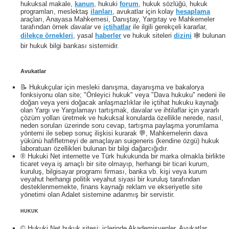
hukuksal makale,
kanun
, hukuki
forum
, hukuk sözlüğü, hukuk
programları, meslektaş
ilanları
, avukatlar için kolay
hesaplama
araçları, Anayasa Mahkemesi, Danıştay, Yargıtay ve Mahkemeler
tarafından örnek
davalar
ve
içtihatlar
ile ilgili gerekçeli kararlar,
dilekçe örnekleri
, yasal
haberler
ve hukuk siteleri
dizini
🕸 bulunan
bir hukuk bilgi bankası sistemidir.
Avukatlar
📝 Hukukçular için mesleki danışma, dayanışma ve bakalorya
fonksiyonu olan site; "Önleyici hukuk" veya "Dava hukuku" nedeni ile
doğan veya yeni doğacak anlaşmazlıklar ile içtihat hukuku kaynağı
olan Yargı ve Yargılamayı tartışmak, davalar ve ihtilaflar için yararlı
çözüm yolları üretmek ve hukuksal konularda özellikle nerede, nasıl,
neden soruları üzerinde soru cevap, tartışma paylaşma yorumlama
yöntemi ile sebep sonuç ilişkisi kurarak 💬, Mahkemelerin dava
yükünü hafifletmeyi de amaçlayan suigeneris (kendine özgü) hukuk
laboratuarı özellikleri bulunan bir bilgi dağarcığıdır.
® Hukuki Net internette ve Türk hukukunda bir marka olmakla birlikte
ticaret veya iş amaçlı bir site olmayıp, herhangi bir ticari kurum,
kuruluş, bilgisayar programı firması, banka vb. kişi veya kurum
veyahut herhangi politik veyahut siyasi bir kuruluş tarafından
desteklenmemekte, finans kaynağı reklam ve ekseriyetle site
yönetimi olan Adalet sistemine adanmış bir servistir.
HUKUK
© Hukuki Net hukuk sitesi; içlerinde Akademisyenler, Avukatlar,