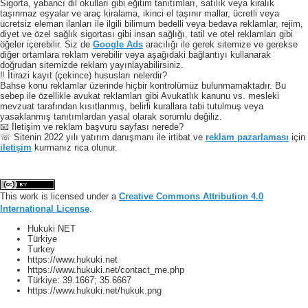
Sigorta, yabancı dil okulları gibi eğitim tanıtımları, satılık veya kiralık
taşınmaz eşyalar ve araç kiralama, ikinci el taşınır mallar, ücretli veya
ücretsiz eleman ilanları ile ilgili bilimum bedelli veya bedava reklamlar, rejim,
diyet ve özel sağlık sigortası gibi insan sağlığı, tatil ve otel reklamları gibi
öğeler içerebilir. Siz de
Google Ads
aracılığı ile gerek sitemize ve gerekse
diğer ortamlara reklam verebilir veya aşağıdaki bağlantıyı kullanarak
doğrudan sitemizde reklam yayınlayabilirsiniz.
‼️ İtirazi kayıt (çekince) hususları nelerdir?
Bahse konu reklamlar üzerinde hiçbir kontrolümüz bulunmamaktadır. Bu
sebep ile özellikle avukat reklamları gibi Avukatlık kanunu vs. mesleki
mevzuat tarafından kısıtlanmış, belirli kurallara tabi tutulmuş veya
yasaklanmış tanıtımlardan yasal olarak sorumlu değiliz.
📧 İletişim ve reklam başvuru sayfası nerede?
☏ Sitenin 2022 yılı yatırım danışmanı ile irtibat ve
reklam pazarlaması
için
iletişim
kurmanız rica olunur.
This work is licensed under a
Creative Commons Attribution 4.0
International License
.
Hukuki NET
Türkiye
Turkey
https://www.hukuki.net
https://www.hukuki.net/contact_me.php
Türkiye:
39.1667
;
35.6667
https://www.hukuki.net/hukuk.png