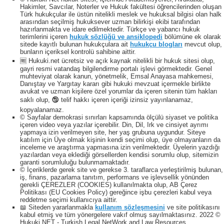
Hakimler, Savcılar, Noterler ve Hukuk fakültesi öğrencilerinden oluşan
Türk hukukçular ile üstün nitelikli meslek ve hukuksal bilgisi olan halk
arasından seçilmiş hukuksever uzman bilirkişi ekibi tarafından
hazırlanmakta ve idare edilmektedir. Türkçe ve yabancı hukuk
terimlerini içeren
hukuk sözlüğü ve ansiklopedi
bölümüne ek olarak
sitede kayıtlı bulunan hukukçulara ait
hukukçu blogları
mevcut olup,
bunların içeriksel kontrolü sahibine aittir.
🆓 Hukuki.net ücretsiz ve açık kaynak nitelikli bir hukuk sitesi olup,
gayri resmi vatandaş bilgilendirme portalı işlevi görmektedir. Genel
muhteviyat olarak kanun, yönetmelik, Emsal Anayasa mahkemesi,
Danıştay ve Yargıtay kararı gibi hukuki mevzuat içermekle birlikte
avukat ve uzman kişilere özel yorumlar da içeren sitenin tüm hakları
saklı olup, 🕲 telif hakkı içeren içeriği izinsiz yayınlanamaz,
kopyalanamaz.
© Sayfalar demokrasi sınırları kapsamında ölçülü siyaset ve politika
içeren video veya yazılar içerebilir. Din, Dil, Irk ve cinsiyet ayrımı
yapmaya izin verilmeyen site, her yaş grubuna uygundur. Siteye
katılım için Üye olmak kişinin kendi seçimi olup, üye olmayanların da
inceleme ve araştırma yapmasına izin verilmektedir. Üyelerin yazdığı
yazılardan veya eklediği görsellerden kendisi sorumlu olup, sitemizin
garanti sorumluluğu bulunmamaktadır.
© İçeriklerde gerek site ve gerekse 3. taraflarca yerleştirilmiş bulunan,
iş, finans, pazarlama tanıtım, performans ve işlevsellik yönünden
gerekli ÇEREZLER (COOKIES) kullanılmakta olup, AB Çerez
Politikası (EU Cookies Policy) gereğince işbu çerezleri kabul veya
reddetme seçimi kullanıcıya aittir.
📖 Siteden yararlanmakla
kullanım sözleşmesini
ve site politikasını
kabul etmiş ve tüm yönergelere vakıf olmuş sayılmaktasınız. 2022 ©
Hukuki NET - Turkish Legal NetWork and Law Resources.