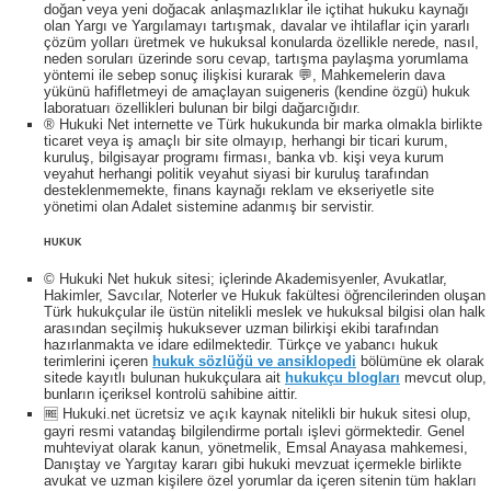
doğan veya yeni doğacak anlaşmazlıklar ile içtihat hukuku kaynağı
olan Yargı ve Yargılamayı tartışmak, davalar ve ihtilaflar için yararlı
çözüm yolları üretmek ve hukuksal konularda özellikle nerede, nasıl,
neden soruları üzerinde soru cevap, tartışma paylaşma yorumlama
yöntemi ile sebep sonuç ilişkisi kurarak 💬, Mahkemelerin dava
yükünü hafifletmeyi de amaçlayan suigeneris (kendine özgü) hukuk
laboratuarı özellikleri bulunan bir bilgi dağarcığıdır.
® Hukuki Net internette ve Türk hukukunda bir marka olmakla birlikte
ticaret veya iş amaçlı bir site olmayıp, herhangi bir ticari kurum,
kuruluş, bilgisayar programı firması, banka vb. kişi veya kurum
veyahut herhangi politik veyahut siyasi bir kuruluş tarafından
desteklenmemekte, finans kaynağı reklam ve ekseriyetle site
yönetimi olan Adalet sistemine adanmış bir servistir.
HUKUK
© Hukuki Net hukuk sitesi; içlerinde Akademisyenler, Avukatlar,
Hakimler, Savcılar, Noterler ve Hukuk fakültesi öğrencilerinden oluşan
Türk hukukçular ile üstün nitelikli meslek ve hukuksal bilgisi olan halk
arasından seçilmiş hukuksever uzman bilirkişi ekibi tarafından
hazırlanmakta ve idare edilmektedir. Türkçe ve yabancı hukuk
terimlerini içeren
hukuk sözlüğü ve ansiklopedi
bölümüne ek olarak
sitede kayıtlı bulunan hukukçulara ait
hukukçu blogları
mevcut olup,
bunların içeriksel kontrolü sahibine aittir.
🆓 Hukuki.net ücretsiz ve açık kaynak nitelikli bir hukuk sitesi olup,
gayri resmi vatandaş bilgilendirme portalı işlevi görmektedir. Genel
muhteviyat olarak kanun, yönetmelik, Emsal Anayasa mahkemesi,
Danıştay ve Yargıtay kararı gibi hukuki mevzuat içermekle birlikte
avukat ve uzman kişilere özel yorumlar da içeren sitenin tüm hakları