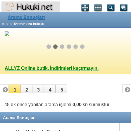
Arama Sonuçları
Hukuk Terimi: kira hukuku
ALLYZ Online butik. İndirimleri kaçırmayın.
1
2
3
4
5
48 dk önce yapılan arama işlemi
0,00
sn sürmüştür
Arama Sonuçları