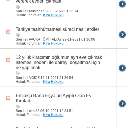
vererek evden çıkması
Son ileti raikkonen 28-03-2022
01:26:14
Hukuk Forumları:
Kira Hukuku
Tahliye taahhütnamesi süreci nasıl etkiler
Son ileti AVUKAT ÜMİT ALTAY 29-11-2021
01:36:06
Hukuk Forumları:
Kira Hukuku
12 yıllık kiracımın oğlumun ayrı eve çıkmak
istemesi nedeni ile daireyi boşaltması için
ne yapılmalı
Son ileti VOİCE 16-11-2021
21:26:54
Hukuk Forumları:
Kira Hukuku
Emlakçı Bana Eşyaları Ayıplı Olan Evi
Kiraladı
Son ileti cimi33 06-10-2021
12:34:51
Hukuk Forumları:
Kira Hukuku