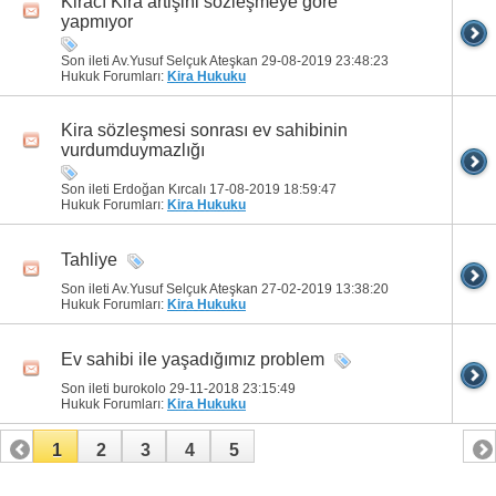
Kiracı Kira artişini sözleşmeye göre
yapmıyor
Son ileti Av.Yusuf Selçuk Ateşkan 29-08-2019
23:48:23
Hukuk Forumları:
Kira Hukuku
Kira sözleşmesi sonrası ev sahibinin
vurdumduymazlığı
Son ileti Erdoğan Kırcalı 17-08-2019
18:59:47
Hukuk Forumları:
Kira Hukuku
Tahliye
Son ileti Av.Yusuf Selçuk Ateşkan 27-02-2019
13:38:20
Hukuk Forumları:
Kira Hukuku
Ev sahibi ile yaşadığımız problem
Son ileti burokolo 29-11-2018
23:15:49
Hukuk Forumları:
Kira Hukuku
1
2
3
4
5