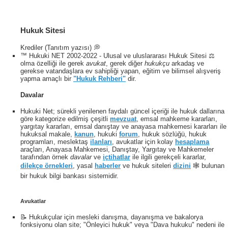
Hukuk Sitesi
Krediler (Tanıtım yazısı) 💭
™ Hukuki NET 2002-2022 - Ulusal ve uluslararası Hukuk Sitesi ⚖️
olma özelliği ile gerek
avukat
, gerek diğer
hukukçu
arkadaş ve
gerekse vatandaşlara ev sahipliği yapan, eğitim ve bilimsel alışveriş
yapma amaçlı bir
"Hukuk Rehberi"
dir.
Davalar
Hukuki Net; sürekli yenilenen faydalı güncel içeriği ile hukuk dallarına
göre kategorize edilmiş çeşitli
mevzuat
, emsal mahkeme kararları,
yargıtay kararları, emsal danıştay ve anayasa mahkemesi kararları ile
hukuksal makale,
kanun
, hukuki
forum
, hukuk sözlüğü, hukuk
programları, meslektaş
ilanları
, avukatlar için kolay
hesaplama
araçları, Anayasa Mahkemesi, Danıştay, Yargıtay ve Mahkemeler
tarafından örnek
davalar
ve
içtihatlar
ile ilgili gerekçeli kararlar,
dilekçe örnekleri
, yasal
haberler
ve hukuk siteleri
dizini
🕸 bulunan
bir hukuk bilgi bankası sistemidir.
Avukatlar
📝 Hukukçular için mesleki danışma, dayanışma ve bakalorya
fonksiyonu olan site; "Önleyici hukuk" veya "Dava hukuku" nedeni ile