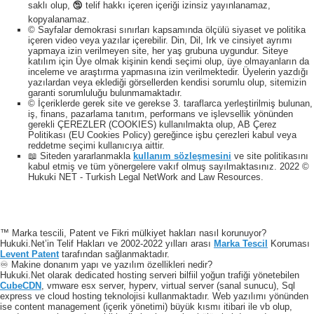
saklı olup, 🕲 telif hakkı içeren içeriği izinsiz yayınlanamaz,
kopyalanamaz.
© Sayfalar demokrasi sınırları kapsamında ölçülü siyaset ve politika
içeren video veya yazılar içerebilir. Din, Dil, Irk ve cinsiyet ayrımı
yapmaya izin verilmeyen site, her yaş grubuna uygundur. Siteye
katılım için Üye olmak kişinin kendi seçimi olup, üye olmayanların da
inceleme ve araştırma yapmasına izin verilmektedir. Üyelerin yazdığı
yazılardan veya eklediği görsellerden kendisi sorumlu olup, sitemizin
garanti sorumluluğu bulunmamaktadır.
© İçeriklerde gerek site ve gerekse 3. taraflarca yerleştirilmiş bulunan,
iş, finans, pazarlama tanıtım, performans ve işlevsellik yönünden
gerekli ÇEREZLER (COOKIES) kullanılmakta olup, AB Çerez
Politikası (EU Cookies Policy) gereğince işbu çerezleri kabul veya
reddetme seçimi kullanıcıya aittir.
📖 Siteden yararlanmakla
kullanım sözleşmesini
ve site politikasını
kabul etmiş ve tüm yönergelere vakıf olmuş sayılmaktasınız. 2022 ©
Hukuki NET - Turkish Legal NetWork and Law Resources.
™ Marka tescili, Patent ve Fikri mülkiyet hakları nasıl korunuyor?
Hukuki.Net’in Telif Hakları ve 2002-2022 yılları arası
Marka Tescil
Koruması
Levent Patent
tarafından sağlanmaktadır.
♾️ Makine donanım yapı ve yazılım özellikleri nedir?
Hukuki.Net olarak dedicated hosting serveri bilfiil yoğun trafiği yönetebilen
CubeCDN
, vmware esx server, hyperv, virtual server (sanal sunucu), Sql
express ve cloud hosting teknolojisi kullanmaktadır. Web yazılımı yönünden
ise content management (içerik yönetimi) büyük kısmı itibari ile vb olup,