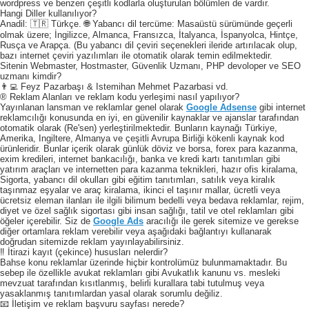
wordpress ve benzeri çeşitli kodlarla oluşturulan bölümleri de vardır.
Hangi Diller kullanılıyor?
Anadil: 🇹🇷 Türkçe. 🌐 Yabancı dil tercüme: Masaüstü sürümünde geçerli
olmak üzere; İngilizce, Almanca, Fransızca, İtalyanca, İspanyolca, Hintçe,
Rusça ve Arapça. (Bu yabancı dil çeviri seçenekleri ileride artırılacak olup,
bazı internet çeviri yazılımları ile otomatik olarak temin edilmektedir.
Sitenin Webmaster, Hostmaster, Güvenlik Uzmanı, PHP devoloper ve SEO
uzmanı kimdir?
👨‍💻 Feyz Pazarbaşı & Istemihan Mehmet Pazarbasi vd.
® Reklam Alanları ve reklam kodu yerleşimi nasıl yapılıyor?
Yayınlanan lansman ve reklamlar genel olarak
Google Adsense
gibi internet
reklamcılığı konusunda en iyi, en güvenilir kaynaklar ve ajanslar tarafından
otomatik olarak (Re'sen) yerleştirilmektedir. Bunların kaynağı Türkiye,
Amerika, Ingiltere, Almanya ve çeşitli Avrupa Birliği kökenli kaynak kod
ürünleridir. Bunlar içerik olarak günlük döviz ve borsa, forex para kazanma,
exim kredileri, internet bankacılığı, banka ve kredi kartı tanıtımları gibi
yatırım araçları ve internetten para kazanma teknikleri, hazır ofis kiralama,
Sigorta, yabancı dil okulları gibi eğitim tanıtımları, satılık veya kiralık
taşınmaz eşyalar ve araç kiralama, ikinci el taşınır mallar, ücretli veya
ücretsiz eleman ilanları ile ilgili bilimum bedelli veya bedava reklamlar, rejim,
diyet ve özel sağlık sigortası gibi insan sağlığı, tatil ve otel reklamları gibi
öğeler içerebilir. Siz de
Google Ads
aracılığı ile gerek sitemize ve gerekse
diğer ortamlara reklam verebilir veya aşağıdaki bağlantıyı kullanarak
doğrudan sitemizde reklam yayınlayabilirsiniz.
‼️ İtirazi kayıt (çekince) hususları nelerdir?
Bahse konu reklamlar üzerinde hiçbir kontrolümüz bulunmamaktadır. Bu
sebep ile özellikle avukat reklamları gibi Avukatlık kanunu vs. mesleki
mevzuat tarafından kısıtlanmış, belirli kurallara tabi tutulmuş veya
yasaklanmış tanıtımlardan yasal olarak sorumlu değiliz.
📧 İletişim ve reklam başvuru sayfası nerede?