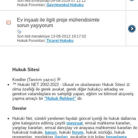
Son ileti Ernestmap 09-08-2026
07:12:12
Hukuk Forumları:
Gayrimenkul Hukuku
Ev inşaatı ile ilgili proje mühendisimle
sorun yaşıyorum
Son ileti meraklıüye 13-08-2012
19:17:02
Hukuk Forumları:
Ticaret Hukuku
Hukuk Sitesi
Krediler (Tanıtım yazısı) 💭
™ Hukuki NET 2002-2022 - Ulusal ve uluslararası Hukuk Sitesi ⚖️
olma özelliği ile gerek
avukat
, gerek diğer
hukukçu
arkadaş ve
gerekse vatandaşlara ev sahipliği yapan, eğitim ve bilimsel alışveriş
yapma amaçlı bir
"Hukuk Rehberi"
dir.
Davalar
Hukuki Net; sürekli yenilenen faydalı güncel içeriği ile hukuk dallarına
göre kategorize edilmiş çeşitli
mevzuat
, emsal mahkeme kararları,
yargıtay kararları, emsal danıştay ve anayasa mahkemesi kararları ile
hukuksal makale,
kanun
, hukuki
forum
, hukuk sözlüğü, hukuk
programları, meslektaş
ilanları
, avukatlar için kolay
hesaplama