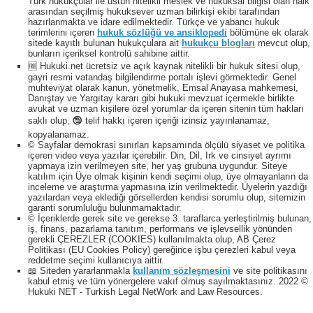
Türk hukukçular ile üstün nitelikli meslek ve hukuksal bilgisi olan halk
arasından seçilmiş hukuksever uzman bilirkişi ekibi tarafından
hazırlanmakta ve idare edilmektedir. Türkçe ve yabancı hukuk
terimlerini içeren
hukuk sözlüğü ve ansiklopedi
bölümüne ek olarak
sitede kayıtlı bulunan hukukçulara ait
hukukçu blogları
mevcut olup,
bunların içeriksel kontrolü sahibine aittir.
🆓 Hukuki.net ücretsiz ve açık kaynak nitelikli bir hukuk sitesi olup,
gayri resmi vatandaş bilgilendirme portalı işlevi görmektedir. Genel
muhteviyat olarak kanun, yönetmelik, Emsal Anayasa mahkemesi,
Danıştay ve Yargıtay kararı gibi hukuki mevzuat içermekle birlikte
avukat ve uzman kişilere özel yorumlar da içeren sitenin tüm hakları
saklı olup, 🕲 telif hakkı içeren içeriği izinsiz yayınlanamaz,
kopyalanamaz.
© Sayfalar demokrasi sınırları kapsamında ölçülü siyaset ve politika
içeren video veya yazılar içerebilir. Din, Dil, Irk ve cinsiyet ayrımı
yapmaya izin verilmeyen site, her yaş grubuna uygundur. Siteye
katılım için Üye olmak kişinin kendi seçimi olup, üye olmayanların da
inceleme ve araştırma yapmasına izin verilmektedir. Üyelerin yazdığı
yazılardan veya eklediği görsellerden kendisi sorumlu olup, sitemizin
garanti sorumluluğu bulunmamaktadır.
© İçeriklerde gerek site ve gerekse 3. taraflarca yerleştirilmiş bulunan,
iş, finans, pazarlama tanıtım, performans ve işlevsellik yönünden
gerekli ÇEREZLER (COOKIES) kullanılmakta olup, AB Çerez
Politikası (EU Cookies Policy) gereğince işbu çerezleri kabul veya
reddetme seçimi kullanıcıya aittir.
📖 Siteden yararlanmakla
kullanım sözleşmesini
ve site politikasını
kabul etmiş ve tüm yönergelere vakıf olmuş sayılmaktasınız. 2022 ©
Hukuki NET - Turkish Legal NetWork and Law Resources.