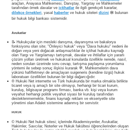
araçları, Anayasa Mahkemesi, Danıştay, Yargıtay ve Mahkemeler
tarafından örnek
davalar
ve
içtihatlar
ile ilgili gerekçeli kararlar,
dilekçe örnekleri
, yasal
haberler
ve hukuk siteleri
dizini
🕸 bulunan
bir hukuk bilgi bankası sistemidir.
Avukatlar
📝 Hukukçular için mesleki danışma, dayanışma ve bakalorya
fonksiyonu olan site; "Önleyici hukuk" veya "Dava hukuku" nedeni ile
doğan veya yeni doğacak anlaşmazlıklar ile içtihat hukuku kaynağı
olan Yargı ve Yargılamayı tartışmak, davalar ve ihtilaflar için yararlı
çözüm yolları üretmek ve hukuksal konularda özellikle nerede, nasıl,
neden soruları üzerinde soru cevap, tartışma paylaşma yorumlama
yöntemi ile sebep sonuç ilişkisi kurarak 💬, Mahkemelerin dava
yükünü hafifletmeyi de amaçlayan suigeneris (kendine özgü) hukuk
laboratuarı özellikleri bulunan bir bilgi dağarcığıdır.
® Hukuki Net internette ve Türk hukukunda bir marka olmakla birlikte
ticaret veya iş amaçlı bir site olmayıp, herhangi bir ticari kurum,
kuruluş, bilgisayar programı firması, banka vb. kişi veya kurum
veyahut herhangi politik veyahut siyasi bir kuruluş tarafından
desteklenmemekte, finans kaynağı reklam ve ekseriyetle site
yönetimi olan Adalet sistemine adanmış bir servistir.
HUKUK
© Hukuki Net hukuk sitesi; içlerinde Akademisyenler, Avukatlar,
Hakimler, Savcılar, Noterler ve Hukuk fakültesi öğrencilerinden oluşan