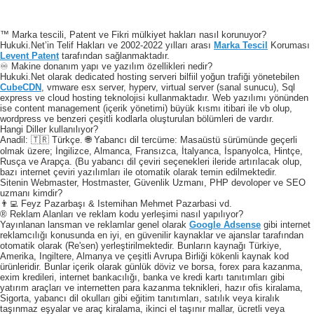
™ Marka tescili, Patent ve Fikri mülkiyet hakları nasıl korunuyor?
Hukuki.Net’in Telif Hakları ve 2002-2022 yılları arası
Marka Tescil
Koruması
Levent Patent
tarafından sağlanmaktadır.
♾️ Makine donanım yapı ve yazılım özellikleri nedir?
Hukuki.Net olarak dedicated hosting serveri bilfiil yoğun trafiği yönetebilen
CubeCDN
, vmware esx server, hyperv, virtual server (sanal sunucu), Sql
express ve cloud hosting teknolojisi kullanmaktadır. Web yazılımı yönünden
ise content management (içerik yönetimi) büyük kısmı itibari ile vb olup,
wordpress ve benzeri çeşitli kodlarla oluşturulan bölümleri de vardır.
Hangi Diller kullanılıyor?
Anadil: 🇹🇷 Türkçe. 🌐 Yabancı dil tercüme: Masaüstü sürümünde geçerli
olmak üzere; İngilizce, Almanca, Fransızca, İtalyanca, İspanyolca, Hintçe,
Rusça ve Arapça. (Bu yabancı dil çeviri seçenekleri ileride artırılacak olup,
bazı internet çeviri yazılımları ile otomatik olarak temin edilmektedir.
Sitenin Webmaster, Hostmaster, Güvenlik Uzmanı, PHP devoloper ve SEO
uzmanı kimdir?
👨‍💻 Feyz Pazarbaşı & Istemihan Mehmet Pazarbasi vd.
® Reklam Alanları ve reklam kodu yerleşimi nasıl yapılıyor?
Yayınlanan lansman ve reklamlar genel olarak
Google Adsense
gibi internet
reklamcılığı konusunda en iyi, en güvenilir kaynaklar ve ajanslar tarafından
otomatik olarak (Re'sen) yerleştirilmektedir. Bunların kaynağı Türkiye,
Amerika, Ingiltere, Almanya ve çeşitli Avrupa Birliği kökenli kaynak kod
ürünleridir. Bunlar içerik olarak günlük döviz ve borsa, forex para kazanma,
exim kredileri, internet bankacılığı, banka ve kredi kartı tanıtımları gibi
yatırım araçları ve internetten para kazanma teknikleri, hazır ofis kiralama,
Sigorta, yabancı dil okulları gibi eğitim tanıtımları, satılık veya kiralık
taşınmaz eşyalar ve araç kiralama, ikinci el taşınır mallar, ücretli veya