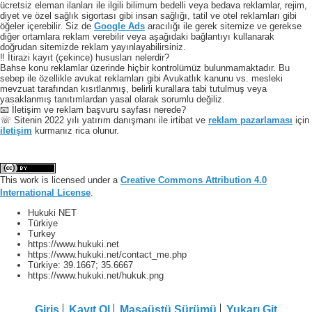
ücretsiz eleman ilanları ile ilgili bilimum bedelli veya bedava reklamlar, rejim,
diyet ve özel sağlık sigortası gibi insan sağlığı, tatil ve otel reklamları gibi
öğeler içerebilir. Siz de
Google Ads
aracılığı ile gerek sitemize ve gerekse
diğer ortamlara reklam verebilir veya aşağıdaki bağlantıyı kullanarak
doğrudan sitemizde reklam yayınlayabilirsiniz.
‼️ İtirazi kayıt (çekince) hususları nelerdir?
Bahse konu reklamlar üzerinde hiçbir kontrolümüz bulunmamaktadır. Bu
sebep ile özellikle avukat reklamları gibi Avukatlık kanunu vs. mesleki
mevzuat tarafından kısıtlanmış, belirli kurallara tabi tutulmuş veya
yasaklanmış tanıtımlardan yasal olarak sorumlu değiliz.
📧 İletişim ve reklam başvuru sayfası nerede?
☏ Sitenin 2022 yılı yatırım danışmanı ile irtibat ve
reklam pazarlaması
için
iletişim
kurmanız rica olunur.
This work is licensed under a
Creative Commons Attribution 4.0
International License
.
Hukuki NET
Türkiye
Turkey
https://www.hukuki.net
https://www.hukuki.net/contact_me.php
Türkiye:
39.1667
;
35.6667
https://www.hukuki.net/hukuk.png
Giriş
Kayıt Ol
Masaüstü Sürümü
Yukarı Git