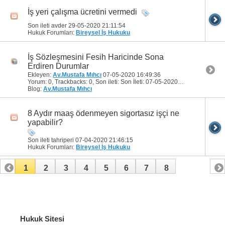
İş yeri çalışma ücretini vermedi
Son ileti avder 29-05-2020
21:11:54
Hukuk Forumları:
Bireysel İş Hukuku
İş Sözleşmesini Fesih Haricinde Sona
Erdiren Durumlar
Ekleyen:
Av.Mustafa Mıhcı
07-05-2020
16:49:36
Yorum: 0, Trackbacks: 0, Son ileti: Son İleti: 07-05-2020
16:49:36
by
Av.
Blog:
Av.Mustafa Mıhcı
8 Aydır maaş ödenmeyen sigortasız işçi ne
yapabilir?
Son ileti tahriperi 07-04-2020
21:46:15
Hukuk Forumları:
Bireysel İş Hukuku
1
2
3
4
5
6
7
8
Hukuk Sitesi