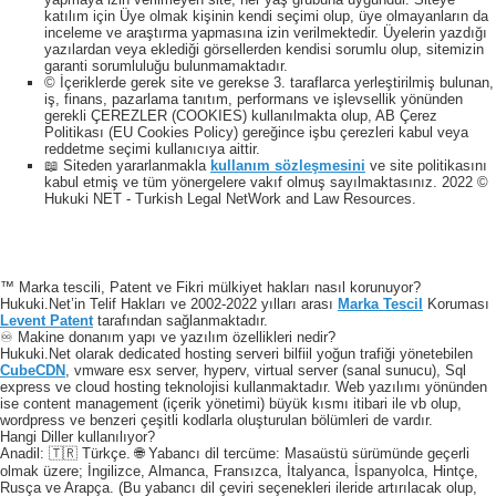
katılım için Üye olmak kişinin kendi seçimi olup, üye olmayanların da
inceleme ve araştırma yapmasına izin verilmektedir. Üyelerin yazdığı
yazılardan veya eklediği görsellerden kendisi sorumlu olup, sitemizin
garanti sorumluluğu bulunmamaktadır.
© İçeriklerde gerek site ve gerekse 3. taraflarca yerleştirilmiş bulunan,
iş, finans, pazarlama tanıtım, performans ve işlevsellik yönünden
gerekli ÇEREZLER (COOKIES) kullanılmakta olup, AB Çerez
Politikası (EU Cookies Policy) gereğince işbu çerezleri kabul veya
reddetme seçimi kullanıcıya aittir.
📖 Siteden yararlanmakla
kullanım sözleşmesini
ve site politikasını
kabul etmiş ve tüm yönergelere vakıf olmuş sayılmaktasınız. 2022 ©
Hukuki NET - Turkish Legal NetWork and Law Resources.
™ Marka tescili, Patent ve Fikri mülkiyet hakları nasıl korunuyor?
Hukuki.Net’in Telif Hakları ve 2002-2022 yılları arası
Marka Tescil
Koruması
Levent Patent
tarafından sağlanmaktadır.
♾️ Makine donanım yapı ve yazılım özellikleri nedir?
Hukuki.Net olarak dedicated hosting serveri bilfiil yoğun trafiği yönetebilen
CubeCDN
, vmware esx server, hyperv, virtual server (sanal sunucu), Sql
express ve cloud hosting teknolojisi kullanmaktadır. Web yazılımı yönünden
ise content management (içerik yönetimi) büyük kısmı itibari ile vb olup,
wordpress ve benzeri çeşitli kodlarla oluşturulan bölümleri de vardır.
Hangi Diller kullanılıyor?
Anadil: 🇹🇷 Türkçe. 🌐 Yabancı dil tercüme: Masaüstü sürümünde geçerli
olmak üzere; İngilizce, Almanca, Fransızca, İtalyanca, İspanyolca, Hintçe,
Rusça ve Arapça. (Bu yabancı dil çeviri seçenekleri ileride artırılacak olup,