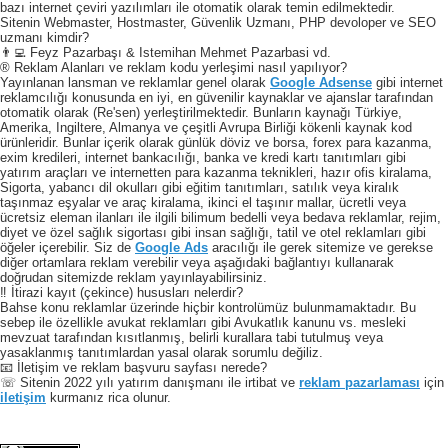
bazı internet çeviri yazılımları ile otomatik olarak temin edilmektedir.
Sitenin Webmaster, Hostmaster, Güvenlik Uzmanı, PHP devoloper ve SEO
uzmanı kimdir?
👨‍💻 Feyz Pazarbaşı & Istemihan Mehmet Pazarbasi vd.
® Reklam Alanları ve reklam kodu yerleşimi nasıl yapılıyor?
Yayınlanan lansman ve reklamlar genel olarak
Google Adsense
gibi internet
reklamcılığı konusunda en iyi, en güvenilir kaynaklar ve ajanslar tarafından
otomatik olarak (Re'sen) yerleştirilmektedir. Bunların kaynağı Türkiye,
Amerika, Ingiltere, Almanya ve çeşitli Avrupa Birliği kökenli kaynak kod
ürünleridir. Bunlar içerik olarak günlük döviz ve borsa, forex para kazanma,
exim kredileri, internet bankacılığı, banka ve kredi kartı tanıtımları gibi
yatırım araçları ve internetten para kazanma teknikleri, hazır ofis kiralama,
Sigorta, yabancı dil okulları gibi eğitim tanıtımları, satılık veya kiralık
taşınmaz eşyalar ve araç kiralama, ikinci el taşınır mallar, ücretli veya
ücretsiz eleman ilanları ile ilgili bilimum bedelli veya bedava reklamlar, rejim,
diyet ve özel sağlık sigortası gibi insan sağlığı, tatil ve otel reklamları gibi
öğeler içerebilir. Siz de
Google Ads
aracılığı ile gerek sitemize ve gerekse
diğer ortamlara reklam verebilir veya aşağıdaki bağlantıyı kullanarak
doğrudan sitemizde reklam yayınlayabilirsiniz.
‼️ İtirazi kayıt (çekince) hususları nelerdir?
Bahse konu reklamlar üzerinde hiçbir kontrolümüz bulunmamaktadır. Bu
sebep ile özellikle avukat reklamları gibi Avukatlık kanunu vs. mesleki
mevzuat tarafından kısıtlanmış, belirli kurallara tabi tutulmuş veya
yasaklanmış tanıtımlardan yasal olarak sorumlu değiliz.
📧 İletişim ve reklam başvuru sayfası nerede?
☏ Sitenin 2022 yılı yatırım danışmanı ile irtibat ve
reklam pazarlaması
için
iletişim
kurmanız rica olunur.