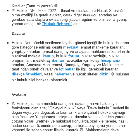
Krediler (Tanıtım yazısı) 💭
™ Hukuki NET 2002-2022 - Ulusal ve uluslararası Hukuk Sitesi ⚖️
olma özelliği ile gerek
avukat
, gerek diğer
hukukçu
arkadaş ve
gerekse vatandaşlara ev sahipliği yapan, eğitim ve bilimsel alışveriş
yapma amaçlı bir
"Hukuk Rehberi"
dir.
Davalar
Hukuki Net; sürekli yenilenen faydalı güncel içeriği ile hukuk dallarına
göre kategorize edilmiş çeşitli
mevzuat
, emsal mahkeme kararları,
yargıtay kararları, emsal danıştay ve anayasa mahkemesi kararları ile
hukuksal makale,
kanun
, hukuki
forum
, hukuk sözlüğü, hukuk
programları, meslektaş
ilanları
, avukatlar için kolay
hesaplama
araçları, Anayasa Mahkemesi, Danıştay, Yargıtay ve Mahkemeler
tarafından örnek
davalar
ve
içtihatlar
ile ilgili gerekçeli kararlar,
dilekçe örnekleri
, yasal
haberler
ve hukuk siteleri
dizini
🕸 bulunan
bir hukuk bilgi bankası sistemidir.
Avukatlar
📝 Hukukçular için mesleki danışma, dayanışma ve bakalorya
fonksiyonu olan site; "Önleyici hukuk" veya "Dava hukuku" nedeni ile
doğan veya yeni doğacak anlaşmazlıklar ile içtihat hukuku kaynağı
olan Yargı ve Yargılamayı tartışmak, davalar ve ihtilaflar için yararlı
çözüm yolları üretmek ve hukuksal konularda özellikle nerede, nasıl,
neden soruları üzerinde soru cevap, tartışma paylaşma yorumlama
yöntemi ile sebep sonuç ilişkisi kurarak 💬, Mahkemelerin dava