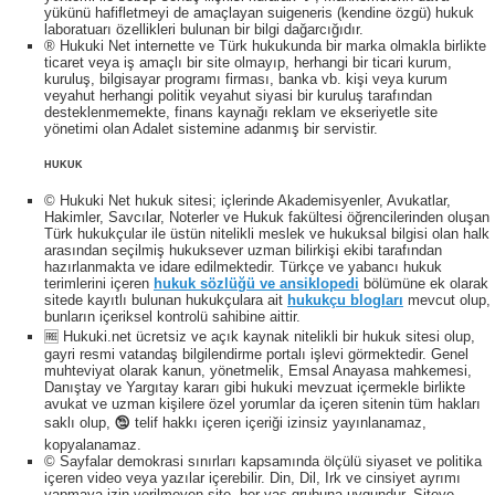
yükünü hafifletmeyi de amaçlayan suigeneris (kendine özgü) hukuk
laboratuarı özellikleri bulunan bir bilgi dağarcığıdır.
® Hukuki Net internette ve Türk hukukunda bir marka olmakla birlikte
ticaret veya iş amaçlı bir site olmayıp, herhangi bir ticari kurum,
kuruluş, bilgisayar programı firması, banka vb. kişi veya kurum
veyahut herhangi politik veyahut siyasi bir kuruluş tarafından
desteklenmemekte, finans kaynağı reklam ve ekseriyetle site
yönetimi olan Adalet sistemine adanmış bir servistir.
HUKUK
© Hukuki Net hukuk sitesi; içlerinde Akademisyenler, Avukatlar,
Hakimler, Savcılar, Noterler ve Hukuk fakültesi öğrencilerinden oluşan
Türk hukukçular ile üstün nitelikli meslek ve hukuksal bilgisi olan halk
arasından seçilmiş hukuksever uzman bilirkişi ekibi tarafından
hazırlanmakta ve idare edilmektedir. Türkçe ve yabancı hukuk
terimlerini içeren
hukuk sözlüğü ve ansiklopedi
bölümüne ek olarak
sitede kayıtlı bulunan hukukçulara ait
hukukçu blogları
mevcut olup,
bunların içeriksel kontrolü sahibine aittir.
🆓 Hukuki.net ücretsiz ve açık kaynak nitelikli bir hukuk sitesi olup,
gayri resmi vatandaş bilgilendirme portalı işlevi görmektedir. Genel
muhteviyat olarak kanun, yönetmelik, Emsal Anayasa mahkemesi,
Danıştay ve Yargıtay kararı gibi hukuki mevzuat içermekle birlikte
avukat ve uzman kişilere özel yorumlar da içeren sitenin tüm hakları
saklı olup, 🕲 telif hakkı içeren içeriği izinsiz yayınlanamaz,
kopyalanamaz.
© Sayfalar demokrasi sınırları kapsamında ölçülü siyaset ve politika
içeren video veya yazılar içerebilir. Din, Dil, Irk ve cinsiyet ayrımı
yapmaya izin verilmeyen site, her yaş grubuna uygundur. Siteye