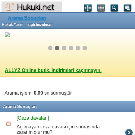
Arama Sonuçları
Hukuk Terimi: hagb bozulması
ALLYZ Online butik. İndirimleri kaçırmayın.
Arama işlemi
0,00
sn sürmüştür.
Arama Sonuçları
[Ceza davaları]
Açılmayan ceza davası için sonrasında
zararım olur mu?