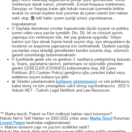
muhteviyat olarak kanun, yönetmelik, Emsal Anayasa mahkemesi,
Danıştay ve Yargıtay kararı gibi hukuki mevzuat içermekle birlikte
avukat ve uzman kişilere özel yorumlar da içeren sitenin tüm hakları
saklı olup, 🕲 telif hakkı içeren içeriği izinsiz yayınlanamaz,
kopyalanamaz.
© Sayfalar demokrasi sınırları kapsamında ölçülü siyaset ve politika
içeren video veya yazılar içerebilir. Din, Dil, Irk ve cinsiyet ayrımı
yapmaya izin verilmeyen site, her yaş grubuna uygundur. Siteye
katılım için Üye olmak kişinin kendi seçimi olup, üye olmayanların da
inceleme ve araştırma yapmasına izin verilmektedir. Üyelerin yazdığı
yazılardan veya eklediği görsellerden kendisi sorumlu olup, sitemizin
garanti sorumluluğu bulunmamaktadır.
© İçeriklerde gerek site ve gerekse 3. taraflarca yerleştirilmiş bulunan,
iş, finans, pazarlama tanıtım, performans ve işlevsellik yönünden
gerekli ÇEREZLER (COOKIES) kullanılmakta olup, AB Çerez
Politikası (EU Cookies Policy) gereğince işbu çerezleri kabul veya
reddetme seçimi kullanıcıya aittir.
📖 Siteden yararlanmakla
kullanım sözleşmesini
ve site politikasını
kabul etmiş ve tüm yönergelere vakıf olmuş sayılmaktasınız. 2022 ©
Hukuki NET - Turkish Legal NetWork and Law Resources.
™ Marka tescili, Patent ve Fikri mülkiyet hakları nasıl korunuyor?
Hukuki.Net’in Telif Hakları ve 2002-2022 yılları arası
Marka Tescil
Koruması
Levent Patent
tarafından sağlanmaktadır.
♾️ Makine donanım yapı ve yazılım özellikleri nedir?
Hukuki.Net olarak dedicated hosting serveri bilfiil yoğun trafiği yönetebilen