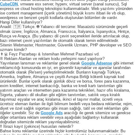
CubeCDN
, vmware esx server, hyperv, virtual server (sanal sunucu), Sql
express ve cloud hosting teknolojisi kullanmaktadır. Web yazılımı yönünden
ise content management (içerik yönetimi) büyük kısmı itibari ile vb olup,
wordpress ve benzeri çeşitli kodlarla oluşturulan bölümleri de vardır.
Hangi Diller kullanılıyor?
Anadil: 🇹🇷 Türkçe. 🌐 Yabancı dil tercüme: Masaüstü sürümünde geçerli
olmak üzere; İngilizce, Almanca, Fransızca, İtalyanca, İspanyolca, Hintçe,
Rusça ve Arapça. (Bu yabancı dil çeviri seçenekleri ileride artırılacak olup,
bazı internet çeviri yazılımları ile otomatik olarak temin edilmektedir.
Sitenin Webmaster, Hostmaster, Güvenlik Uzmanı, PHP devoloper ve SEO
uzmanı kimdir?
👨‍💻 Feyz Pazarbaşı & Istemihan Mehmet Pazarbasi vd.
® Reklam Alanları ve reklam kodu yerleşimi nasıl yapılıyor?
Yayınlanan lansman ve reklamlar genel olarak
Google Adsense
gibi internet
reklamcılığı konusunda en iyi, en güvenilir kaynaklar ve ajanslar tarafından
otomatik olarak (Re'sen) yerleştirilmektedir. Bunların kaynağı Türkiye,
Amerika, Ingiltere, Almanya ve çeşitli Avrupa Birliği kökenli kaynak kod
ürünleridir. Bunlar içerik olarak günlük döviz ve borsa, forex para kazanma,
exim kredileri, internet bankacılığı, banka ve kredi kartı tanıtımları gibi
yatırım araçları ve internetten para kazanma teknikleri, hazır ofis kiralama,
Sigorta, yabancı dil okulları gibi eğitim tanıtımları, satılık veya kiralık
taşınmaz eşyalar ve araç kiralama, ikinci el taşınır mallar, ücretli veya
ücretsiz eleman ilanları ile ilgili bilimum bedelli veya bedava reklamlar, rejim,
diyet ve özel sağlık sigortası gibi insan sağlığı, tatil ve otel reklamları gibi
öğeler içerebilir. Siz de
Google Ads
aracılığı ile gerek sitemize ve gerekse
diğer ortamlara reklam verebilir veya aşağıdaki bağlantıyı kullanarak
doğrudan sitemizde reklam yayınlayabilirsiniz.
‼️ İtirazi kayıt (çekince) hususları nelerdir?
Bahse konu reklamlar üzerinde hiçbir kontrolümüz bulunmamaktadır. Bu