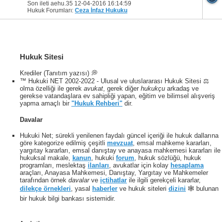
Son ileti aehu.35 12-04-2016
16:14:59
Hukuk Forumları:
Ceza İnfaz Hukuku
Hukuk Sitesi
Krediler (Tanıtım yazısı) 💭
™ Hukuki NET 2002-2022 - Ulusal ve uluslararası Hukuk Sitesi ⚖️
olma özelliği ile gerek
avukat
, gerek diğer
hukukçu
arkadaş ve
gerekse vatandaşlara ev sahipliği yapan, eğitim ve bilimsel alışveriş
yapma amaçlı bir
"Hukuk Rehberi"
dir.
Davalar
Hukuki Net; sürekli yenilenen faydalı güncel içeriği ile hukuk dallarına
göre kategorize edilmiş çeşitli
mevzuat
, emsal mahkeme kararları,
yargıtay kararları, emsal danıştay ve anayasa mahkemesi kararları ile
hukuksal makale,
kanun
, hukuki
forum
, hukuk sözlüğü, hukuk
programları, meslektaş
ilanları
, avukatlar için kolay
hesaplama
araçları, Anayasa Mahkemesi, Danıştay, Yargıtay ve Mahkemeler
tarafından örnek
davalar
ve
içtihatlar
ile ilgili gerekçeli kararlar,
dilekçe örnekleri
, yasal
haberler
ve hukuk siteleri
dizini
🕸 bulunan
bir hukuk bilgi bankası sistemidir.