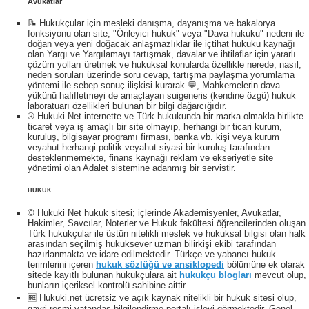
Avukatlar
📝 Hukukçular için mesleki danışma, dayanışma ve bakalorya
fonksiyonu olan site; "Önleyici hukuk" veya "Dava hukuku" nedeni ile
doğan veya yeni doğacak anlaşmazlıklar ile içtihat hukuku kaynağı
olan Yargı ve Yargılamayı tartışmak, davalar ve ihtilaflar için yararlı
çözüm yolları üretmek ve hukuksal konularda özellikle nerede, nasıl,
neden soruları üzerinde soru cevap, tartışma paylaşma yorumlama
yöntemi ile sebep sonuç ilişkisi kurarak 💬, Mahkemelerin dava
yükünü hafifletmeyi de amaçlayan suigeneris (kendine özgü) hukuk
laboratuarı özellikleri bulunan bir bilgi dağarcığıdır.
® Hukuki Net internette ve Türk hukukunda bir marka olmakla birlikte
ticaret veya iş amaçlı bir site olmayıp, herhangi bir ticari kurum,
kuruluş, bilgisayar programı firması, banka vb. kişi veya kurum
veyahut herhangi politik veyahut siyasi bir kuruluş tarafından
desteklenmemekte, finans kaynağı reklam ve ekseriyetle site
yönetimi olan Adalet sistemine adanmış bir servistir.
HUKUK
© Hukuki Net hukuk sitesi; içlerinde Akademisyenler, Avukatlar,
Hakimler, Savcılar, Noterler ve Hukuk fakültesi öğrencilerinden oluşan
Türk hukukçular ile üstün nitelikli meslek ve hukuksal bilgisi olan halk
arasından seçilmiş hukuksever uzman bilirkişi ekibi tarafından
hazırlanmakta ve idare edilmektedir. Türkçe ve yabancı hukuk
terimlerini içeren
hukuk sözlüğü ve ansiklopedi
bölümüne ek olarak
sitede kayıtlı bulunan hukukçulara ait
hukukçu blogları
mevcut olup,
bunların içeriksel kontrolü sahibine aittir.
🆓 Hukuki.net ücretsiz ve açık kaynak nitelikli bir hukuk sitesi olup,
gayri resmi vatandaş bilgilendirme portalı işlevi görmektedir. Genel