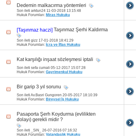
Dedemin malkacırma yöntemleri
Son ileti arktun24 11-03-2018
13:15:48
Hukuk Forumları:
Miras Hukuku
Taşınmaz Şerhi Kaldırma
[Taşınmaz haczi]
Son ileti gizz 17-01-2018
18:41:29
Hukuk Forumları:
İcra ve İflas Hukuku
Kat karşılığı inşaat sözleşmesi iptali
Son ileti sefa cumali 05-12-2017
15:07:28
Hukuk Forumları:
Gayrimenkul Hukuku
Bir garip 3 yıl sorunu
Son ileti Av.Basri Gungoren 20-05-2017
18:10:39
Hukuk Forumları:
Bireysel İş Hukuku
Pasaporta Şerh Koydurma (evlilikten
dolayı) gerekli midir ?
Son ileti _SiN_ 26-07-2016
07:16:32
Hukuk Forumları:
Vatandaşlık Hukuku