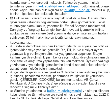
hazırlanmakta ve idare edilmektedir. Türkçe ve yabancı hukuk
terimlerini içeren
hukuk sözlüğü ve ansiklopedi
bölümüne ek olarak
sitede kayıtlı bulunan hukukçulara ait
hukukçu blogları
mevcut olup,
bunların içeriksel kontrolü sahibine aittir.
🆓 Hukuki.net ücretsiz ve açık kaynak nitelikli bir hukuk sitesi olup,
gayri resmi vatandaş bilgilendirme portalı işlevi görmektedir. Genel
muhteviyat olarak kanun, yönetmelik, Emsal Anayasa mahkemesi,
Danıştay ve Yargıtay kararı gibi hukuki mevzuat içermekle birlikte
avukat ve uzman kişilere özel yorumlar da içeren sitenin tüm hakları
saklı olup, 🕲 telif hakkı içeren içeriği izinsiz yayınlanamaz,
kopyalanamaz.
© Sayfalar demokrasi sınırları kapsamında ölçülü siyaset ve politika
içeren video veya yazılar içerebilir. Din, Dil, Irk ve cinsiyet ayrımı
yapmaya izin verilmeyen site, her yaş grubuna uygundur. Siteye
katılım için Üye olmak kişinin kendi seçimi olup, üye olmayanların da
inceleme ve araştırma yapmasına izin verilmektedir. Üyelerin yazdığı
yazılardan veya eklediği görsellerden kendisi sorumlu olup, sitemizin
garanti sorumluluğu bulunmamaktadır.
© İçeriklerde gerek site ve gerekse 3. taraflarca yerleştirilmiş bulunan,
iş, finans, pazarlama tanıtım, performans ve işlevsellik yönünden
gerekli ÇEREZLER (COOKIES) kullanılmakta olup, AB Çerez
Politikası (EU Cookies Policy) gereğince işbu çerezleri kabul veya
reddetme seçimi kullanıcıya aittir.
📖 Siteden yararlanmakla
kullanım sözleşmesini
ve site politikasını
kabul etmiş ve tüm yönergelere vakıf olmuş sayılmaktasınız. 2022 ©
Hukuki NET - Turkish Legal NetWork and Law Resources.