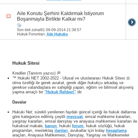
Aile Konutu Şerhini Kaldırmak İstiyorum
Boşanmayla Birlikte Kalkar mı?
Son ileti zuhal81 09-09-2014
21:38:57
Hukuk Forumları:
Aile Hukuku
Hukuk Sitesi
Krediler (Tanıtım yazısı) 💭
™ Hukuki NET 2002-2022 - Ulusal ve uluslararası Hukuk Sitesi ⚖️
olma özelliği ile gerek
avukat
, gerek diğer
hukukçu
arkadaş ve
gerekse vatandaşlara ev sahipliği yapan, eğitim ve bilimsel alışveriş
yapma amaçlı bir
"Hukuk Rehberi"
dir.
Davalar
Hukuki Net; sürekli yenilenen faydalı güncel içeriği ile hukuk dallarına
göre kategorize edilmiş çeşitli
mevzuat
, emsal mahkeme kararları,
yargıtay kararları, emsal danıştay ve anayasa mahkemesi kararları ile
hukuksal makale,
kanun
, hukuki
forum
, hukuk sözlüğü, hukuk
programları, meslektaş
ilanları
, avukatlar için kolay
hesaplama
araçları, Anayasa Mahkemesi, Danıştay, Yargıtay ve Mahkemeler