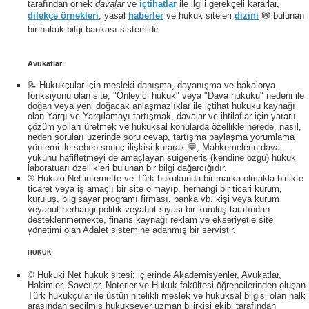
tarafından örnek
davalar
ve
içtihatlar
ile ilgili gerekçeli kararlar,
dilekçe örnekleri
, yasal
haberler
ve hukuk siteleri
dizini
🕸 bulunan
bir hukuk bilgi bankası sistemidir.
Avukatlar
📝 Hukukçular için mesleki danışma, dayanışma ve bakalorya
fonksiyonu olan site; "Önleyici hukuk" veya "Dava hukuku" nedeni ile
doğan veya yeni doğacak anlaşmazlıklar ile içtihat hukuku kaynağı
olan Yargı ve Yargılamayı tartışmak, davalar ve ihtilaflar için yararlı
çözüm yolları üretmek ve hukuksal konularda özellikle nerede, nasıl,
neden soruları üzerinde soru cevap, tartışma paylaşma yorumlama
yöntemi ile sebep sonuç ilişkisi kurarak 💬, Mahkemelerin dava
yükünü hafifletmeyi de amaçlayan suigeneris (kendine özgü) hukuk
laboratuarı özellikleri bulunan bir bilgi dağarcığıdır.
® Hukuki Net internette ve Türk hukukunda bir marka olmakla birlikte
ticaret veya iş amaçlı bir site olmayıp, herhangi bir ticari kurum,
kuruluş, bilgisayar programı firması, banka vb. kişi veya kurum
veyahut herhangi politik veyahut siyasi bir kuruluş tarafından
desteklenmemekte, finans kaynağı reklam ve ekseriyetle site
yönetimi olan Adalet sistemine adanmış bir servistir.
HUKUK
© Hukuki Net hukuk sitesi; içlerinde Akademisyenler, Avukatlar,
Hakimler, Savcılar, Noterler ve Hukuk fakültesi öğrencilerinden oluşan
Türk hukukçular ile üstün nitelikli meslek ve hukuksal bilgisi olan halk
arasından seçilmiş hukuksever uzman bilirkişi ekibi tarafından