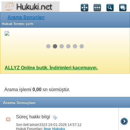
Arama Sonuçları
Hukuk Terimi: şerh
ALLYZ Online butik. İndirimleri kaçırmayın.
Arama işlemi
0,00
sn sürmüştür.
Arama Sonuçları
Süreç hakkı bilgi
Son ileti tahsin3323 19-01-2026
14:57:12
Hukuk Forumları:
İmar Hukuku