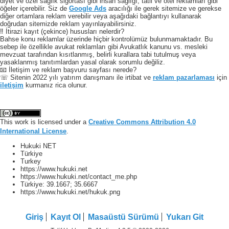
diyet ve özel sağlık sigortası gibi insan sağlığı, tatil ve otel reklamları gibi
öğeler içerebilir. Siz de
Google Ads
aracılığı ile gerek sitemize ve gerekse
diğer ortamlara reklam verebilir veya aşağıdaki bağlantıyı kullanarak
doğrudan sitemizde reklam yayınlayabilirsiniz.
‼️ İtirazi kayıt (çekince) hususları nelerdir?
Bahse konu reklamlar üzerinde hiçbir kontrolümüz bulunmamaktadır. Bu
sebep ile özellikle avukat reklamları gibi Avukatlık kanunu vs. mesleki
mevzuat tarafından kısıtlanmış, belirli kurallara tabi tutulmuş veya
yasaklanmış tanıtımlardan yasal olarak sorumlu değiliz.
📧 İletişim ve reklam başvuru sayfası nerede?
☏ Sitenin 2022 yılı yatırım danışmanı ile irtibat ve
reklam pazarlaması
için
iletişim
kurmanız rica olunur.
This work is licensed under a
Creative Commons Attribution 4.0
International License
.
Hukuki NET
Türkiye
Turkey
https://www.hukuki.net
https://www.hukuki.net/contact_me.php
Türkiye:
39.1667
;
35.6667
https://www.hukuki.net/hukuk.png
Giriş
Kayıt Ol
Masaüstü Sürümü
Yukarı Git