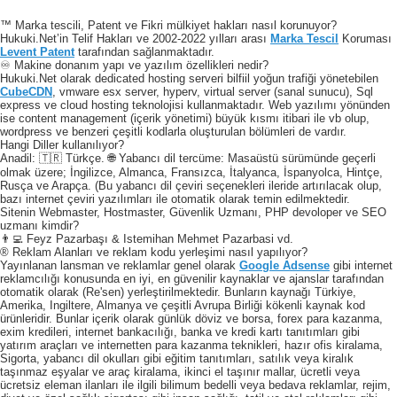
™ Marka tescili, Patent ve Fikri mülkiyet hakları nasıl korunuyor?
Hukuki.Net’in Telif Hakları ve 2002-2022 yılları arası
Marka Tescil
Koruması
Levent Patent
tarafından sağlanmaktadır.
♾️ Makine donanım yapı ve yazılım özellikleri nedir?
Hukuki.Net olarak dedicated hosting serveri bilfiil yoğun trafiği yönetebilen
CubeCDN
, vmware esx server, hyperv, virtual server (sanal sunucu), Sql
express ve cloud hosting teknolojisi kullanmaktadır. Web yazılımı yönünden
ise content management (içerik yönetimi) büyük kısmı itibari ile vb olup,
wordpress ve benzeri çeşitli kodlarla oluşturulan bölümleri de vardır.
Hangi Diller kullanılıyor?
Anadil: 🇹🇷 Türkçe. 🌐 Yabancı dil tercüme: Masaüstü sürümünde geçerli
olmak üzere; İngilizce, Almanca, Fransızca, İtalyanca, İspanyolca, Hintçe,
Rusça ve Arapça. (Bu yabancı dil çeviri seçenekleri ileride artırılacak olup,
bazı internet çeviri yazılımları ile otomatik olarak temin edilmektedir.
Sitenin Webmaster, Hostmaster, Güvenlik Uzmanı, PHP devoloper ve SEO
uzmanı kimdir?
👨‍💻 Feyz Pazarbaşı & Istemihan Mehmet Pazarbasi vd.
® Reklam Alanları ve reklam kodu yerleşimi nasıl yapılıyor?
Yayınlanan lansman ve reklamlar genel olarak
Google Adsense
gibi internet
reklamcılığı konusunda en iyi, en güvenilir kaynaklar ve ajanslar tarafından
otomatik olarak (Re'sen) yerleştirilmektedir. Bunların kaynağı Türkiye,
Amerika, Ingiltere, Almanya ve çeşitli Avrupa Birliği kökenli kaynak kod
ürünleridir. Bunlar içerik olarak günlük döviz ve borsa, forex para kazanma,
exim kredileri, internet bankacılığı, banka ve kredi kartı tanıtımları gibi
yatırım araçları ve internetten para kazanma teknikleri, hazır ofis kiralama,
Sigorta, yabancı dil okulları gibi eğitim tanıtımları, satılık veya kiralık
taşınmaz eşyalar ve araç kiralama, ikinci el taşınır mallar, ücretli veya
ücretsiz eleman ilanları ile ilgili bilimum bedelli veya bedava reklamlar, rejim,