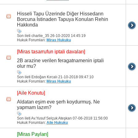
Hisseli Tapu Üzerinde Diğer Hissedarın
Borcuna İstinaden Tapuya Konulan Rehin
Hakkında
Son ileti charlie_35 26-10-2020
14:45:19
Hukuk Forumları:
Miras Hukuku
[Miras tasarrufun iptali davaları]
2B arazine verilen feragatnamenin iptali
olur mu?
Son ileti Erdoğan Kırcalı 21-10-2018
09:47:10
Hukuk Forumları:
Miras Hukuku
[Aile Konutu]
Aldatan eşim eve şerh koydurmuş. Ne
yapmam lazım?
Son ileti Av.Yusuf Selçuk Ateşkan 07-06-2018
11:56:00
Hukuk Forumları:
Aile Hukuku
[Miras Payları]