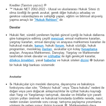
Krediler (Tanıtım yazısı) 💭
™ Hukuki NET 2002-2022 - Ulusal ve uluslararası Hukuk Sitesi ⚖️
olma özelliği ile gerek
avukat
, gerek diğer
hukukçu
arkadaş ve
gerekse vatandaşlara ev sahipliği yapan, eğitim ve bilimsel alışveriş
yapma amaçlı bir
"Hukuk Rehberi"
dir.
Davalar
Hukuki Net; sürekli yenilenen faydalı güncel içeriği ile hukuk dallarına
göre kategorize edilmiş çeşitli
mevzuat
, emsal mahkeme kararları,
yargıtay kararları, emsal danıştay ve anayasa mahkemesi kararları ile
hukuksal makale,
kanun
, hukuki
forum
, hukuk sözlüğü, hukuk
programları, meslektaş
ilanları
, avukatlar için kolay
hesaplama
araçları, Anayasa Mahkemesi, Danıştay, Yargıtay ve Mahkemeler
tarafından örnek
davalar
ve
içtihatlar
ile ilgili gerekçeli kararlar,
dilekçe örnekleri
, yasal
haberler
ve hukuk siteleri
dizini
🕸 bulunan
bir hukuk bilgi bankası sistemidir.
Avukatlar
📝 Hukukçular için mesleki danışma, dayanışma ve bakalorya
fonksiyonu olan site; "Önleyici hukuk" veya "Dava hukuku" nedeni ile
doğan veya yeni doğacak anlaşmazlıklar ile içtihat hukuku kaynağı
olan Yargı ve Yargılamayı tartışmak, davalar ve ihtilaflar için yararlı
çözüm yolları üretmek ve hukuksal konularda özellikle nerede, nasıl,
neden soruları üzerinde soru cevap, tartışma paylaşma yorumlama
yöntemi ile sebep sonuç ilişkisi kurarak 💬, Mahkemelerin dava