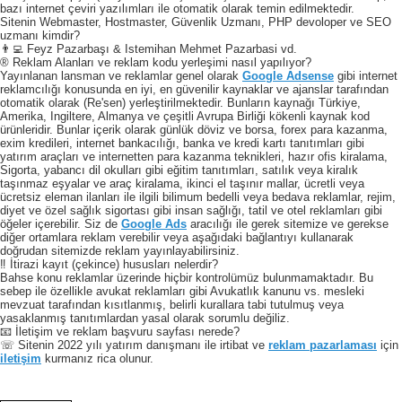
bazı internet çeviri yazılımları ile otomatik olarak temin edilmektedir.
Sitenin Webmaster, Hostmaster, Güvenlik Uzmanı, PHP devoloper ve SEO
uzmanı kimdir?
👨‍💻 Feyz Pazarbaşı & Istemihan Mehmet Pazarbasi vd.
® Reklam Alanları ve reklam kodu yerleşimi nasıl yapılıyor?
Yayınlanan lansman ve reklamlar genel olarak
Google Adsense
gibi internet
reklamcılığı konusunda en iyi, en güvenilir kaynaklar ve ajanslar tarafından
otomatik olarak (Re'sen) yerleştirilmektedir. Bunların kaynağı Türkiye,
Amerika, Ingiltere, Almanya ve çeşitli Avrupa Birliği kökenli kaynak kod
ürünleridir. Bunlar içerik olarak günlük döviz ve borsa, forex para kazanma,
exim kredileri, internet bankacılığı, banka ve kredi kartı tanıtımları gibi
yatırım araçları ve internetten para kazanma teknikleri, hazır ofis kiralama,
Sigorta, yabancı dil okulları gibi eğitim tanıtımları, satılık veya kiralık
taşınmaz eşyalar ve araç kiralama, ikinci el taşınır mallar, ücretli veya
ücretsiz eleman ilanları ile ilgili bilimum bedelli veya bedava reklamlar, rejim,
diyet ve özel sağlık sigortası gibi insan sağlığı, tatil ve otel reklamları gibi
öğeler içerebilir. Siz de
Google Ads
aracılığı ile gerek sitemize ve gerekse
diğer ortamlara reklam verebilir veya aşağıdaki bağlantıyı kullanarak
doğrudan sitemizde reklam yayınlayabilirsiniz.
‼️ İtirazi kayıt (çekince) hususları nelerdir?
Bahse konu reklamlar üzerinde hiçbir kontrolümüz bulunmamaktadır. Bu
sebep ile özellikle avukat reklamları gibi Avukatlık kanunu vs. mesleki
mevzuat tarafından kısıtlanmış, belirli kurallara tabi tutulmuş veya
yasaklanmış tanıtımlardan yasal olarak sorumlu değiliz.
📧 İletişim ve reklam başvuru sayfası nerede?
☏ Sitenin 2022 yılı yatırım danışmanı ile irtibat ve
reklam pazarlaması
için
iletişim
kurmanız rica olunur.