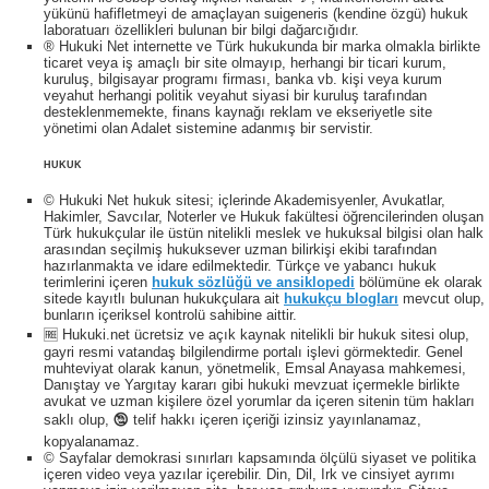
yükünü hafifletmeyi de amaçlayan suigeneris (kendine özgü) hukuk
laboratuarı özellikleri bulunan bir bilgi dağarcığıdır.
® Hukuki Net internette ve Türk hukukunda bir marka olmakla birlikte
ticaret veya iş amaçlı bir site olmayıp, herhangi bir ticari kurum,
kuruluş, bilgisayar programı firması, banka vb. kişi veya kurum
veyahut herhangi politik veyahut siyasi bir kuruluş tarafından
desteklenmemekte, finans kaynağı reklam ve ekseriyetle site
yönetimi olan Adalet sistemine adanmış bir servistir.
HUKUK
© Hukuki Net hukuk sitesi; içlerinde Akademisyenler, Avukatlar,
Hakimler, Savcılar, Noterler ve Hukuk fakültesi öğrencilerinden oluşan
Türk hukukçular ile üstün nitelikli meslek ve hukuksal bilgisi olan halk
arasından seçilmiş hukuksever uzman bilirkişi ekibi tarafından
hazırlanmakta ve idare edilmektedir. Türkçe ve yabancı hukuk
terimlerini içeren
hukuk sözlüğü ve ansiklopedi
bölümüne ek olarak
sitede kayıtlı bulunan hukukçulara ait
hukukçu blogları
mevcut olup,
bunların içeriksel kontrolü sahibine aittir.
🆓 Hukuki.net ücretsiz ve açık kaynak nitelikli bir hukuk sitesi olup,
gayri resmi vatandaş bilgilendirme portalı işlevi görmektedir. Genel
muhteviyat olarak kanun, yönetmelik, Emsal Anayasa mahkemesi,
Danıştay ve Yargıtay kararı gibi hukuki mevzuat içermekle birlikte
avukat ve uzman kişilere özel yorumlar da içeren sitenin tüm hakları
saklı olup, 🕲 telif hakkı içeren içeriği izinsiz yayınlanamaz,
kopyalanamaz.
© Sayfalar demokrasi sınırları kapsamında ölçülü siyaset ve politika
içeren video veya yazılar içerebilir. Din, Dil, Irk ve cinsiyet ayrımı