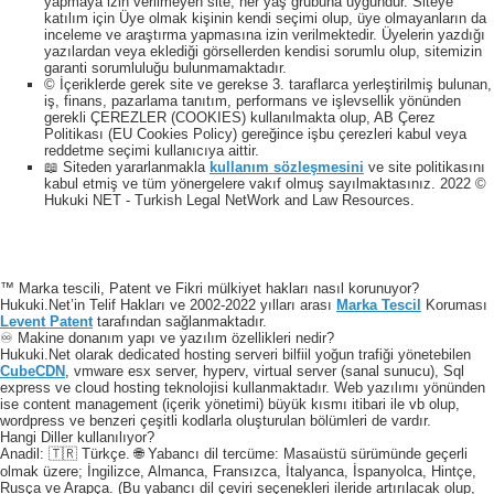
yapmaya izin verilmeyen site, her yaş grubuna uygundur. Siteye
katılım için Üye olmak kişinin kendi seçimi olup, üye olmayanların da
inceleme ve araştırma yapmasına izin verilmektedir. Üyelerin yazdığı
yazılardan veya eklediği görsellerden kendisi sorumlu olup, sitemizin
garanti sorumluluğu bulunmamaktadır.
© İçeriklerde gerek site ve gerekse 3. taraflarca yerleştirilmiş bulunan,
iş, finans, pazarlama tanıtım, performans ve işlevsellik yönünden
gerekli ÇEREZLER (COOKIES) kullanılmakta olup, AB Çerez
Politikası (EU Cookies Policy) gereğince işbu çerezleri kabul veya
reddetme seçimi kullanıcıya aittir.
📖 Siteden yararlanmakla
kullanım sözleşmesini
ve site politikasını
kabul etmiş ve tüm yönergelere vakıf olmuş sayılmaktasınız. 2022 ©
Hukuki NET - Turkish Legal NetWork and Law Resources.
™ Marka tescili, Patent ve Fikri mülkiyet hakları nasıl korunuyor?
Hukuki.Net’in Telif Hakları ve 2002-2022 yılları arası
Marka Tescil
Koruması
Levent Patent
tarafından sağlanmaktadır.
♾️ Makine donanım yapı ve yazılım özellikleri nedir?
Hukuki.Net olarak dedicated hosting serveri bilfiil yoğun trafiği yönetebilen
CubeCDN
, vmware esx server, hyperv, virtual server (sanal sunucu), Sql
express ve cloud hosting teknolojisi kullanmaktadır. Web yazılımı yönünden
ise content management (içerik yönetimi) büyük kısmı itibari ile vb olup,
wordpress ve benzeri çeşitli kodlarla oluşturulan bölümleri de vardır.
Hangi Diller kullanılıyor?
Anadil: 🇹🇷 Türkçe. 🌐 Yabancı dil tercüme: Masaüstü sürümünde geçerli
olmak üzere; İngilizce, Almanca, Fransızca, İtalyanca, İspanyolca, Hintçe,
Rusça ve Arapça. (Bu yabancı dil çeviri seçenekleri ileride artırılacak olup,