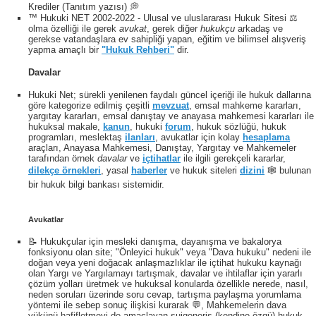
Krediler (Tanıtım yazısı) 💭
™ Hukuki NET 2002-2022 - Ulusal ve uluslararası Hukuk Sitesi ⚖️
olma özelliği ile gerek
avukat
, gerek diğer
hukukçu
arkadaş ve
gerekse vatandaşlara ev sahipliği yapan, eğitim ve bilimsel alışveriş
yapma amaçlı bir
"Hukuk Rehberi"
dir.
Davalar
Hukuki Net; sürekli yenilenen faydalı güncel içeriği ile hukuk dallarına
göre kategorize edilmiş çeşitli
mevzuat
, emsal mahkeme kararları,
yargıtay kararları, emsal danıştay ve anayasa mahkemesi kararları ile
hukuksal makale,
kanun
, hukuki
forum
, hukuk sözlüğü, hukuk
programları, meslektaş
ilanları
, avukatlar için kolay
hesaplama
araçları, Anayasa Mahkemesi, Danıştay, Yargıtay ve Mahkemeler
tarafından örnek
davalar
ve
içtihatlar
ile ilgili gerekçeli kararlar,
dilekçe örnekleri
, yasal
haberler
ve hukuk siteleri
dizini
🕸 bulunan
bir hukuk bilgi bankası sistemidir.
Avukatlar
📝 Hukukçular için mesleki danışma, dayanışma ve bakalorya
fonksiyonu olan site; "Önleyici hukuk" veya "Dava hukuku" nedeni ile
doğan veya yeni doğacak anlaşmazlıklar ile içtihat hukuku kaynağı
olan Yargı ve Yargılamayı tartışmak, davalar ve ihtilaflar için yararlı
çözüm yolları üretmek ve hukuksal konularda özellikle nerede, nasıl,
neden soruları üzerinde soru cevap, tartışma paylaşma yorumlama
yöntemi ile sebep sonuç ilişkisi kurarak 💬, Mahkemelerin dava
yükünü hafifletmeyi de amaçlayan suigeneris (kendine özgü) hukuk