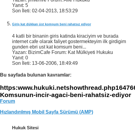
Yanıt:
5
Son İleti:
02-04-2013,
18:53:29
Giriş kat dükkan üst komşum beni rahatsız ediyor
4 katli bir binanin giris katinda kiraciyim ve burada
internet cafe olarak faliyet gostermekteyim ilk girdigim
gunden ebri ust kat komsum beni...
Yazan: BizimCafe Forum: Kat Mülkiyeti Hukuku
Yanıt:
0
Son İleti:
13-06-2006,
18:49:49
Bu sayfada bulunan kavramlar:
https:www.hukuki.netshowthread.php16476
Komsunun-incir-agaci-beni-rahatsiz-ediyor
Forum
Hızlandırılmış Mobil Sayfa Sürümü (AMP)
Hukuk Sitesi