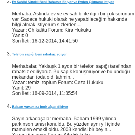
Ev Sahibi Sürekli Beni Rahatsız Ediyor ve Evden Çıkmamı İstiyor.
Merhaba, Aslında ev ve ev sahibi ile ilgili bir çok sorunum
var. Sadece hukuki olarak ne yapabileceğim hakkında
bilgi almak istiyorum sizlerden....
Yazan: Chikalitu Forum: Kira Hukuku
Yanıt:
0
Son İleti:
16-12-2014,
14:41:50
Telefon sapığı beni rahatsız ediyor
Merhabalar, Yaklaşık 1 aydır bir telefon sapığı tarafından
rahatsız ediliyoruz. Bu sapık konuşmuyor ve bulunduğu
mekandan (oda old. tahmin...
Yazan: temiz_toplum Forum: Ceza Hukuku
Yanıt:
29
Son İleti:
18-09-2014,
11:35:54
Babam yuvamıza incir ağacı dikiyor
Sayın arkadaşalar merhaba. Babam 1999 yılında
parkinson tanısı konuldu. Bu yüzden aynı yıl içinde
mamulen emekli oldu. 2008 kendisi bir beyin...
Yazan: jimiemre Forum: Aile Hukuku