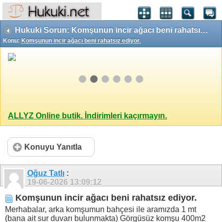
Hukuki Sorun: Komşunun incir ağacı beni rahatsız ediyor.
Konu:
Komşunun incir ağacı beni rahatsız ediyor.
ALLYZ Online butik. İndirimleri kaçırmayın.
Konuyu Yanıtla
Oğuz Tatlı
:
19-06-2026
13:09:12
Komşunun incir ağacı beni rahatsız ediyor.
Merhabalar, arka komşumun bahçesi ile aramızda 1 mt
(bana ait sur duvarı bulunmakta) Görgüsüz komşu 400m2