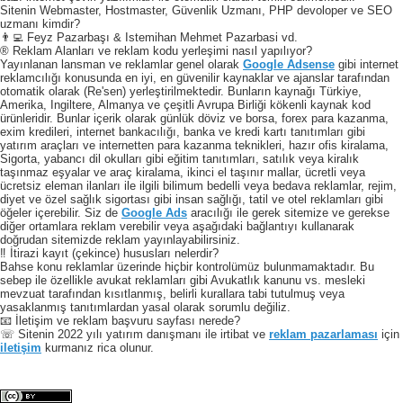
Sitenin Webmaster, Hostmaster, Güvenlik Uzmanı, PHP devoloper ve SEO
uzmanı kimdir?
👨‍💻 Feyz Pazarbaşı & Istemihan Mehmet Pazarbasi vd.
® Reklam Alanları ve reklam kodu yerleşimi nasıl yapılıyor?
Yayınlanan lansman ve reklamlar genel olarak
Google Adsense
gibi internet
reklamcılığı konusunda en iyi, en güvenilir kaynaklar ve ajanslar tarafından
otomatik olarak (Re'sen) yerleştirilmektedir. Bunların kaynağı Türkiye,
Amerika, Ingiltere, Almanya ve çeşitli Avrupa Birliği kökenli kaynak kod
ürünleridir. Bunlar içerik olarak günlük döviz ve borsa, forex para kazanma,
exim kredileri, internet bankacılığı, banka ve kredi kartı tanıtımları gibi
yatırım araçları ve internetten para kazanma teknikleri, hazır ofis kiralama,
Sigorta, yabancı dil okulları gibi eğitim tanıtımları, satılık veya kiralık
taşınmaz eşyalar ve araç kiralama, ikinci el taşınır mallar, ücretli veya
ücretsiz eleman ilanları ile ilgili bilimum bedelli veya bedava reklamlar, rejim,
diyet ve özel sağlık sigortası gibi insan sağlığı, tatil ve otel reklamları gibi
öğeler içerebilir. Siz de
Google Ads
aracılığı ile gerek sitemize ve gerekse
diğer ortamlara reklam verebilir veya aşağıdaki bağlantıyı kullanarak
doğrudan sitemizde reklam yayınlayabilirsiniz.
‼️ İtirazi kayıt (çekince) hususları nelerdir?
Bahse konu reklamlar üzerinde hiçbir kontrolümüz bulunmamaktadır. Bu
sebep ile özellikle avukat reklamları gibi Avukatlık kanunu vs. mesleki
mevzuat tarafından kısıtlanmış, belirli kurallara tabi tutulmuş veya
yasaklanmış tanıtımlardan yasal olarak sorumlu değiliz.
📧 İletişim ve reklam başvuru sayfası nerede?
☏ Sitenin 2022 yılı yatırım danışmanı ile irtibat ve
reklam pazarlaması
için
iletişim
kurmanız rica olunur.