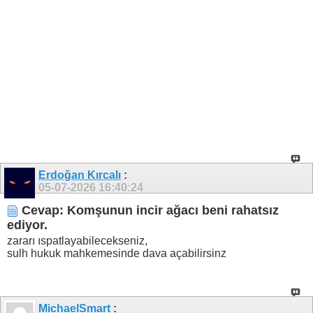
Erdoğan Kırcalı
:
05-07-2026
16:40:24
Cevap: Komşunun incir ağacı beni rahatsız
ediyor.
zararı ıspatlayabilecekseniz,
sulh hukuk mahkemesinde dava açabilirsinz
MichaelSmart
: