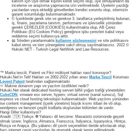
katılım için Üye olmak kişinin kendi seçimi olup, üye olmayanların da
inceleme ve araştırma yapmasına izin verilmektedir. Üyelerin yazdığı
yazılardan veya eklediği görsellerden kendisi sorumlu olup, sitemizin
garanti sorumluluğu bulunmamaktadır.
© İçeriklerde gerek site ve gerekse 3. taraflarca yerleştirilmiş bulunan,
iş, finans, pazarlama tanıtım, performans ve işlevsellik yönünden
gerekli ÇEREZLER (COOKIES) kullanılmakta olup, AB Çerez
Politikası (EU Cookies Policy) gereğince işbu çerezleri kabul veya
reddetme seçimi kullanıcıya aittir.
📖 Siteden yararlanmakla
kullanım sözleşmesini
ve site politikasını
kabul etmiş ve tüm yönergelere vakıf olmuş sayılmaktasınız. 2022 ©
Hukuki NET - Turkish Legal NetWork and Law Resources.
™ Marka tescili, Patent ve Fikri mülkiyet hakları nasıl korunuyor?
Hukuki.Net’in Telif Hakları ve 2002-2022 yılları arası
Marka Tescil
Koruması
Levent Patent
tarafından sağlanmaktadır.
♾️ Makine donanım yapı ve yazılım özellikleri nedir?
Hukuki.Net olarak dedicated hosting serveri bilfiil yoğun trafiği yönetebilen
CubeCDN
, vmware esx server, hyperv, virtual server (sanal sunucu), Sql
express ve cloud hosting teknolojisi kullanmaktadır. Web yazılımı yönünden
ise content management (içerik yönetimi) büyük kısmı itibari ile vb olup,
wordpress ve benzeri çeşitli kodlarla oluşturulan bölümleri de vardır.
Hangi Diller kullanılıyor?
Anadil: 🇹🇷 Türkçe. 🌐 Yabancı dil tercüme: Masaüstü sürümünde geçerli
olmak üzere; İngilizce, Almanca, Fransızca, İtalyanca, İspanyolca, Hintçe,
Rusça ve Arapça. (Bu yabancı dil çeviri seçenekleri ileride artırılacak olup,
bazı internet çeviri yazılımları ile otomatik olarak temin edilmektedir.