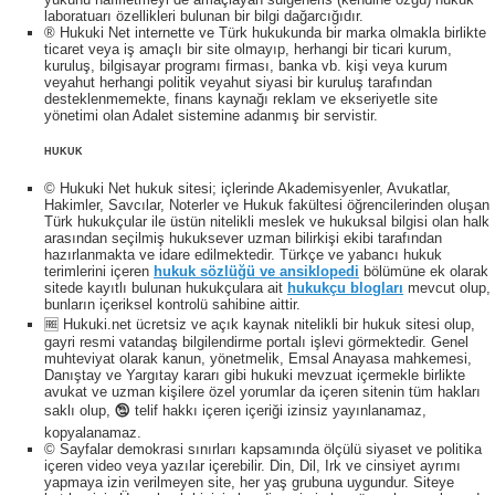
laboratuarı özellikleri bulunan bir bilgi dağarcığıdır.
® Hukuki Net internette ve Türk hukukunda bir marka olmakla birlikte
ticaret veya iş amaçlı bir site olmayıp, herhangi bir ticari kurum,
kuruluş, bilgisayar programı firması, banka vb. kişi veya kurum
veyahut herhangi politik veyahut siyasi bir kuruluş tarafından
desteklenmemekte, finans kaynağı reklam ve ekseriyetle site
yönetimi olan Adalet sistemine adanmış bir servistir.
HUKUK
© Hukuki Net hukuk sitesi; içlerinde Akademisyenler, Avukatlar,
Hakimler, Savcılar, Noterler ve Hukuk fakültesi öğrencilerinden oluşan
Türk hukukçular ile üstün nitelikli meslek ve hukuksal bilgisi olan halk
arasından seçilmiş hukuksever uzman bilirkişi ekibi tarafından
hazırlanmakta ve idare edilmektedir. Türkçe ve yabancı hukuk
terimlerini içeren
hukuk sözlüğü ve ansiklopedi
bölümüne ek olarak
sitede kayıtlı bulunan hukukçulara ait
hukukçu blogları
mevcut olup,
bunların içeriksel kontrolü sahibine aittir.
🆓 Hukuki.net ücretsiz ve açık kaynak nitelikli bir hukuk sitesi olup,
gayri resmi vatandaş bilgilendirme portalı işlevi görmektedir. Genel
muhteviyat olarak kanun, yönetmelik, Emsal Anayasa mahkemesi,
Danıştay ve Yargıtay kararı gibi hukuki mevzuat içermekle birlikte
avukat ve uzman kişilere özel yorumlar da içeren sitenin tüm hakları
saklı olup, 🕲 telif hakkı içeren içeriği izinsiz yayınlanamaz,
kopyalanamaz.
© Sayfalar demokrasi sınırları kapsamında ölçülü siyaset ve politika
içeren video veya yazılar içerebilir. Din, Dil, Irk ve cinsiyet ayrımı
yapmaya izin verilmeyen site, her yaş grubuna uygundur. Siteye