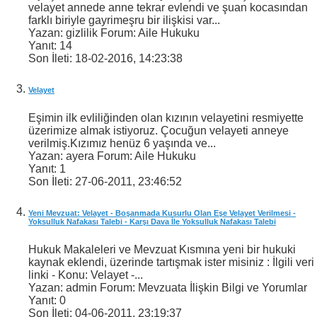
velayet annede anne tekrar evlendi ve şuan kocasından
farklı biriyle gayrimeşru bir ilişkisi var...
Yazan: gizlilik Forum: Aile Hukuku
Yanıt:
14
Son İleti:
18-02-2016,
14:23:38
Velayet
Eşimin ilk evliliğinden olan kızının velayetini resmiyette
üzerimize almak istiyoruz. Çocuğun velayeti anneye
verilmiş.Kızımız henüz 6 yaşında ve...
Yazan: ayera Forum: Aile Hukuku
Yanıt:
1
Son İleti:
27-06-2011,
23:46:52
Yeni Mevzuat: Velayet - Boşanmada Kusurlu Olan Eşe Velayet Verilmesi -
Yoksulluk Nafakası Talebi - Karşı Dava İle Yoksulluk Nafakası Talebi
Hukuk Makaleleri ve Mevzuat Kısmına yeni bir hukuki
kaynak eklendi, üzerinde tartışmak ister misiniz : İlgili veri
linki - Konu: Velayet -...
Yazan: admin Forum: Mevzuata İlişkin Bilgi ve Yorumlar
Yanıt:
0
Son İleti:
04-06-2011,
23:19:37