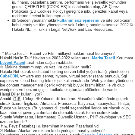
iş, finans, pazarlama tanıtım, performans ve işlevsellik yönünden
gerekli ÇEREZLER (COOKIES) kullanılmakta olup, AB Çerez
Politikası (EU Cookies Policy) gereğince işbu çerezleri kabul veya
reddetme seçimi kullanıcıya aittir.
📖 Siteden yararlanmakla
kullanım sözleşmesini
ve site politikasını
kabul etmiş ve tüm yönergelere vakıf olmuş sayılmaktasınız. 2022 ©
Hukuki NET - Turkish Legal NetWork and Law Resources.
™ Marka tescili, Patent ve Fikri mülkiyet hakları nasıl korunuyor?
Hukuki.Net’in Telif Hakları ve 2002-2022 yılları arası
Marka Tescil
Koruması
Levent Patent
tarafından sağlanmaktadır.
♾️ Makine donanım yapı ve yazılım özellikleri nedir?
Hukuki.Net olarak dedicated hosting serveri bilfiil yoğun trafiği yönetebilen
CubeCDN
, vmware esx server, hyperv, virtual server (sanal sunucu), Sql
express ve cloud hosting teknolojisi kullanmaktadır. Web yazılımı yönünden
ise content management (içerik yönetimi) büyük kısmı itibari ile vb olup,
wordpress ve benzeri çeşitli kodlarla oluşturulan bölümleri de vardır.
Hangi Diller kullanılıyor?
Anadil: 🇹🇷 Türkçe. 🌐 Yabancı dil tercüme: Masaüstü sürümünde geçerli
olmak üzere; İngilizce, Almanca, Fransızca, İtalyanca, İspanyolca, Hintçe,
Rusça ve Arapça. (Bu yabancı dil çeviri seçenekleri ileride artırılacak olup,
bazı internet çeviri yazılımları ile otomatik olarak temin edilmektedir.
Sitenin Webmaster, Hostmaster, Güvenlik Uzmanı, PHP devoloper ve SEO
uzmanı kimdir?
👨‍💻 Feyz Pazarbaşı & Istemihan Mehmet Pazarbasi vd.
® Reklam Alanları ve reklam kodu yerleşimi nasıl yapılıyor?