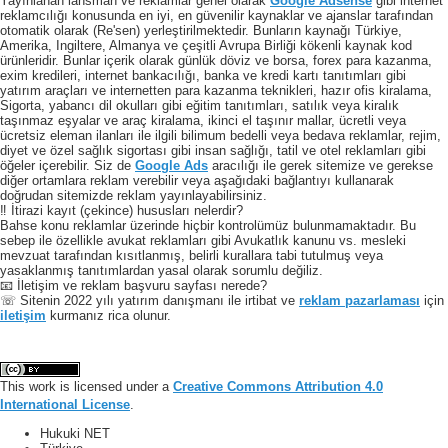
Yayınlanan lansman ve reklamlar genel olarak
Google Adsense
gibi internet
reklamcılığı konusunda en iyi, en güvenilir kaynaklar ve ajanslar tarafından
otomatik olarak (Re'sen) yerleştirilmektedir. Bunların kaynağı Türkiye,
Amerika, Ingiltere, Almanya ve çeşitli Avrupa Birliği kökenli kaynak kod
ürünleridir. Bunlar içerik olarak günlük döviz ve borsa, forex para kazanma,
exim kredileri, internet bankacılığı, banka ve kredi kartı tanıtımları gibi
yatırım araçları ve internetten para kazanma teknikleri, hazır ofis kiralama,
Sigorta, yabancı dil okulları gibi eğitim tanıtımları, satılık veya kiralık
taşınmaz eşyalar ve araç kiralama, ikinci el taşınır mallar, ücretli veya
ücretsiz eleman ilanları ile ilgili bilimum bedelli veya bedava reklamlar, rejim,
diyet ve özel sağlık sigortası gibi insan sağlığı, tatil ve otel reklamları gibi
öğeler içerebilir. Siz de
Google Ads
aracılığı ile gerek sitemize ve gerekse
diğer ortamlara reklam verebilir veya aşağıdaki bağlantıyı kullanarak
doğrudan sitemizde reklam yayınlayabilirsiniz.
‼️ İtirazi kayıt (çekince) hususları nelerdir?
Bahse konu reklamlar üzerinde hiçbir kontrolümüz bulunmamaktadır. Bu
sebep ile özellikle avukat reklamları gibi Avukatlık kanunu vs. mesleki
mevzuat tarafından kısıtlanmış, belirli kurallara tabi tutulmuş veya
yasaklanmış tanıtımlardan yasal olarak sorumlu değiliz.
📧 İletişim ve reklam başvuru sayfası nerede?
☏ Sitenin 2022 yılı yatırım danışmanı ile irtibat ve
reklam pazarlaması
için
iletişim
kurmanız rica olunur.
This work is licensed under a
Creative Commons Attribution 4.0
International License
.
Hukuki NET