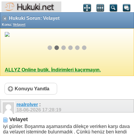
Hukuki Sorun: Velayet
Konu:
Velayet
ALLYZ Online butik. İndirimleri kaçırmayın.
Konuyu Yanıtla
realrolver
:
18-06-2026
17:28:19
Velayet
iyi günler. Boşanma aşamasında dilekçe verirken karşı dava
da velayet isteminde bulunmadık . Çünkü henüz ben kendi