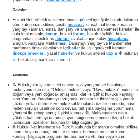
Davalar
Hukuki Net; sürekli yenilenen faydalı güncel içeriği ile hukuk dallarına
göre kategorize edilmiş çeşitli
mevzuat
, emsal mahkeme kararları,
yargıtay kararları, emsal danıştay ve anayasa mahkemesi kararları ile
hukuksal makale,
kanun
, hukuki
forum
, hukuk sözlüğü, hukuk
programları, meslektaş
ilanları
, avukatlar için kolay
hesaplama
araçları, Anayasa Mahkemesi, Danıştay, Yargıtay ve Mahkemeler
tarafından örnek
davalar
ve
içtihatlar
ile ilgili gerekçeli kararlar,
dilekçe örnekleri
, yasal
haberler
ve hukuk siteleri
dizini
🕸 bulunan
bir hukuk bilgi bankası sistemidir.
Avukatlar
📝 Hukukçular için mesleki danışma, dayanışma ve bakalorya
fonksiyonu olan site; "Önleyici hukuk" veya "Dava hukuku" nedeni ile
doğan veya yeni doğacak anlaşmazlıklar ile içtihat hukuku kaynağı
olan Yargı ve Yargılamayı tartışmak, davalar ve ihtilaflar için yararlı
çözüm yolları üretmek ve hukuksal konularda özellikle nerede, nasıl,
neden soruları üzerinde soru cevap, tartışma paylaşma yorumlama
yöntemi ile sebep sonuç ilişkisi kurarak 💬, Mahkemelerin dava
yükünü hafifletmeyi de amaçlayan suigeneris (kendine özgü) hukuk
laboratuarı özellikleri bulunan bir bilgi dağarcığıdır.
® Hukuki Net internette ve Türk hukukunda bir marka olmakla birlikte
ticaret veya iş amaçlı bir site olmayıp, herhangi bir ticari kurum,
kuruluş, bilgisayar programı firması, banka vb. kişi veya kurum