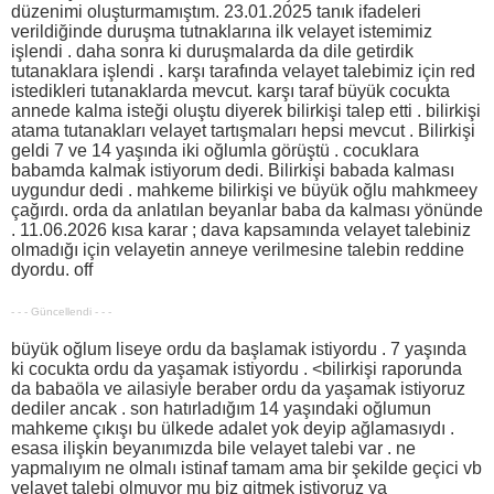
düzenimi oluşturmamıştım. 23.01.2025 tanık ifadeleri
verildiğinde duruşma tutnaklarına ilk velayet istemimiz
işlendi . daha sonra ki duruşmalarda da dile getirdik
tutanaklara işlendi . karşı tarafında velayet talebimiz için red
istedikleri tutanaklarda mevcut. karşı taraf büyük cocukta
annede kalma isteği oluştu diyerek bilirkişi talep etti . bilirkişi
atama tutanakları velayet tartışmaları hepsi mevcut . Bilirkişi
geldi 7 ve 14 yaşında iki oğlumla görüştü . cocuklara
babamda kalmak istiyorum dedi. Bilirkişi babada kalması
uygundur dedi . mahkeme bilirkişi ve büyük oğlu mahkmeey
çağırdı. orda da anlatılan beyanlar baba da kalması yönünde
. 11.06.2026 kısa karar ; dava kapsamında velayet talebiniz
olmadığı için velayetin anneye verilmesine talebin reddine
dyordu. off
- - - Güncellendi - - -
büyük oğlum liseye ordu da başlamak istiyordu . 7 yaşında
ki cocukta ordu da yaşamak istiyordu . <bilirkişi raporunda
da babaöla ve ailasiyle beraber ordu da yaşamak istiyoruz
dediler ancak . son hatırladığım 14 yaşındaki oğlumun
mahkeme çıkışı bu ülkede adalet yok deyip ağlamasıydı .
esasa ilişkin beyanımızda bile velayet talebi var . ne
yapmalıyım ne olmalı istinaf tamam ama bir şekilde geçici vb
velayet talebi olmuyor mu biz gitmek istiyoruz ya