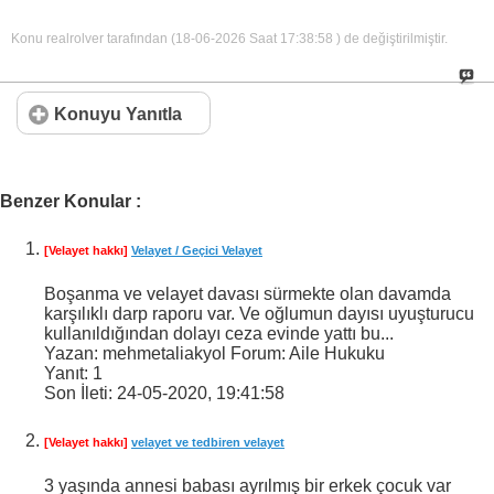
Konu realrolver tarafından (18-06-2026 Saat
17:38:58
) de değiştirilmiştir.
Konuyu Yanıtla
Benzer Konular :
[Velayet hakkı]
Velayet / Geçici Velayet
Boşanma ve velayet davası sürmekte olan davamda
karşılıklı darp raporu var. Ve oğlumun dayısı uyuşturucu
kullanıldığından dolayı ceza evinde yattı bu...
Yazan: mehmetaliakyol Forum: Aile Hukuku
Yanıt:
1
Son İleti:
24-05-2020,
19:41:58
[Velayet hakkı]
velayet ve tedbiren velayet
3 yaşında annesi babası ayrılmış bir erkek çocuk var