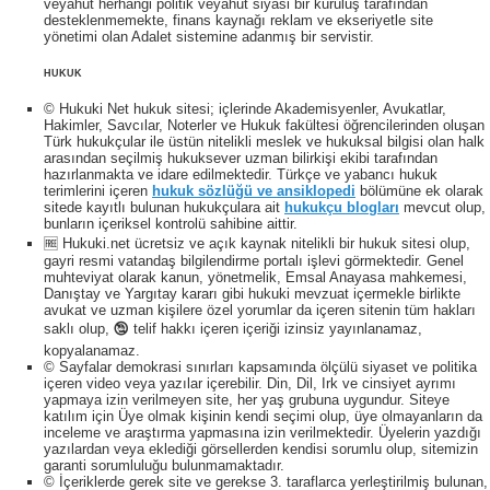
veyahut herhangi politik veyahut siyasi bir kuruluş tarafından
desteklenmemekte, finans kaynağı reklam ve ekseriyetle site
yönetimi olan Adalet sistemine adanmış bir servistir.
HUKUK
© Hukuki Net hukuk sitesi; içlerinde Akademisyenler, Avukatlar,
Hakimler, Savcılar, Noterler ve Hukuk fakültesi öğrencilerinden oluşan
Türk hukukçular ile üstün nitelikli meslek ve hukuksal bilgisi olan halk
arasından seçilmiş hukuksever uzman bilirkişi ekibi tarafından
hazırlanmakta ve idare edilmektedir. Türkçe ve yabancı hukuk
terimlerini içeren
hukuk sözlüğü ve ansiklopedi
bölümüne ek olarak
sitede kayıtlı bulunan hukukçulara ait
hukukçu blogları
mevcut olup,
bunların içeriksel kontrolü sahibine aittir.
🆓 Hukuki.net ücretsiz ve açık kaynak nitelikli bir hukuk sitesi olup,
gayri resmi vatandaş bilgilendirme portalı işlevi görmektedir. Genel
muhteviyat olarak kanun, yönetmelik, Emsal Anayasa mahkemesi,
Danıştay ve Yargıtay kararı gibi hukuki mevzuat içermekle birlikte
avukat ve uzman kişilere özel yorumlar da içeren sitenin tüm hakları
saklı olup, 🕲 telif hakkı içeren içeriği izinsiz yayınlanamaz,
kopyalanamaz.
© Sayfalar demokrasi sınırları kapsamında ölçülü siyaset ve politika
içeren video veya yazılar içerebilir. Din, Dil, Irk ve cinsiyet ayrımı
yapmaya izin verilmeyen site, her yaş grubuna uygundur. Siteye
katılım için Üye olmak kişinin kendi seçimi olup, üye olmayanların da
inceleme ve araştırma yapmasına izin verilmektedir. Üyelerin yazdığı
yazılardan veya eklediği görsellerden kendisi sorumlu olup, sitemizin
garanti sorumluluğu bulunmamaktadır.
© İçeriklerde gerek site ve gerekse 3. taraflarca yerleştirilmiş bulunan,