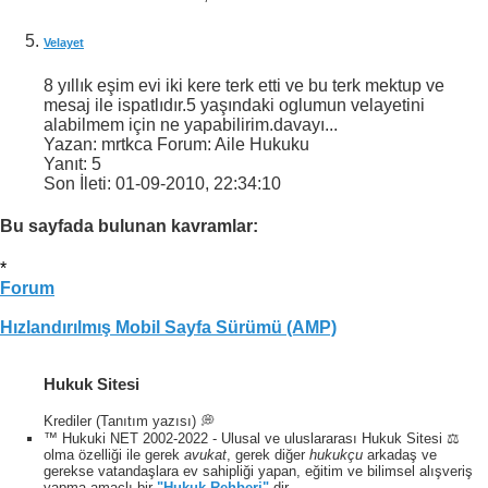
Velayet
8 yıllık eşim evi iki kere terk etti ve bu terk mektup ve
mesaj ile ispatlıdır.5 yaşındaki oglumun velayetini
alabilmem için ne yapabilirim.davayı...
Yazan: mrtkca Forum: Aile Hukuku
Yanıt:
5
Son İleti:
01-09-2010,
22:34:10
Bu sayfada bulunan kavramlar:
*
Forum
Hızlandırılmış Mobil Sayfa Sürümü (AMP)
Hukuk Sitesi
Krediler (Tanıtım yazısı) 💭
™ Hukuki NET 2002-2022 - Ulusal ve uluslararası Hukuk Sitesi ⚖️
olma özelliği ile gerek
avukat
, gerek diğer
hukukçu
arkadaş ve
gerekse vatandaşlara ev sahipliği yapan, eğitim ve bilimsel alışveriş
yapma amaçlı bir
"Hukuk Rehberi"
dir.