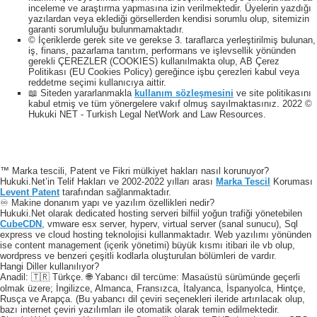
inceleme ve araştırma yapmasına izin verilmektedir. Üyelerin yazdığı
yazılardan veya eklediği görsellerden kendisi sorumlu olup, sitemizin
garanti sorumluluğu bulunmamaktadır.
© İçeriklerde gerek site ve gerekse 3. taraflarca yerleştirilmiş bulunan,
iş, finans, pazarlama tanıtım, performans ve işlevsellik yönünden
gerekli ÇEREZLER (COOKIES) kullanılmakta olup, AB Çerez
Politikası (EU Cookies Policy) gereğince işbu çerezleri kabul veya
reddetme seçimi kullanıcıya aittir.
📖 Siteden yararlanmakla
kullanım sözleşmesini
ve site politikasını
kabul etmiş ve tüm yönergelere vakıf olmuş sayılmaktasınız. 2022 ©
Hukuki NET - Turkish Legal NetWork and Law Resources.
™ Marka tescili, Patent ve Fikri mülkiyet hakları nasıl korunuyor?
Hukuki.Net’in Telif Hakları ve 2002-2022 yılları arası
Marka Tescil
Koruması
Levent Patent
tarafından sağlanmaktadır.
♾️ Makine donanım yapı ve yazılım özellikleri nedir?
Hukuki.Net olarak dedicated hosting serveri bilfiil yoğun trafiği yönetebilen
CubeCDN
, vmware esx server, hyperv, virtual server (sanal sunucu), Sql
express ve cloud hosting teknolojisi kullanmaktadır. Web yazılımı yönünden
ise content management (içerik yönetimi) büyük kısmı itibari ile vb olup,
wordpress ve benzeri çeşitli kodlarla oluşturulan bölümleri de vardır.
Hangi Diller kullanılıyor?
Anadil: 🇹🇷 Türkçe. 🌐 Yabancı dil tercüme: Masaüstü sürümünde geçerli
olmak üzere; İngilizce, Almanca, Fransızca, İtalyanca, İspanyolca, Hintçe,
Rusça ve Arapça. (Bu yabancı dil çeviri seçenekleri ileride artırılacak olup,
bazı internet çeviri yazılımları ile otomatik olarak temin edilmektedir.