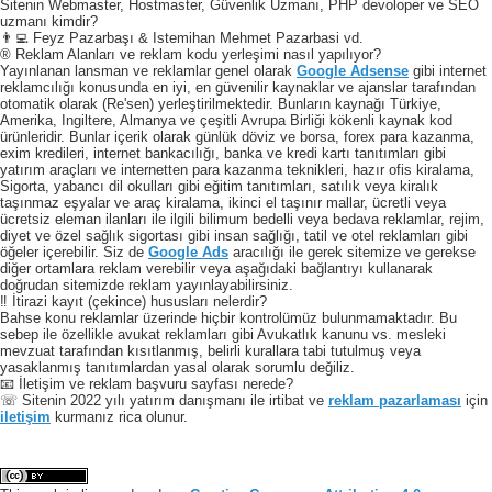
Sitenin Webmaster, Hostmaster, Güvenlik Uzmanı, PHP devoloper ve SEO
uzmanı kimdir?
👨‍💻 Feyz Pazarbaşı & Istemihan Mehmet Pazarbasi vd.
® Reklam Alanları ve reklam kodu yerleşimi nasıl yapılıyor?
Yayınlanan lansman ve reklamlar genel olarak
Google Adsense
gibi internet
reklamcılığı konusunda en iyi, en güvenilir kaynaklar ve ajanslar tarafından
otomatik olarak (Re'sen) yerleştirilmektedir. Bunların kaynağı Türkiye,
Amerika, Ingiltere, Almanya ve çeşitli Avrupa Birliği kökenli kaynak kod
ürünleridir. Bunlar içerik olarak günlük döviz ve borsa, forex para kazanma,
exim kredileri, internet bankacılığı, banka ve kredi kartı tanıtımları gibi
yatırım araçları ve internetten para kazanma teknikleri, hazır ofis kiralama,
Sigorta, yabancı dil okulları gibi eğitim tanıtımları, satılık veya kiralık
taşınmaz eşyalar ve araç kiralama, ikinci el taşınır mallar, ücretli veya
ücretsiz eleman ilanları ile ilgili bilimum bedelli veya bedava reklamlar, rejim,
diyet ve özel sağlık sigortası gibi insan sağlığı, tatil ve otel reklamları gibi
öğeler içerebilir. Siz de
Google Ads
aracılığı ile gerek sitemize ve gerekse
diğer ortamlara reklam verebilir veya aşağıdaki bağlantıyı kullanarak
doğrudan sitemizde reklam yayınlayabilirsiniz.
‼️ İtirazi kayıt (çekince) hususları nelerdir?
Bahse konu reklamlar üzerinde hiçbir kontrolümüz bulunmamaktadır. Bu
sebep ile özellikle avukat reklamları gibi Avukatlık kanunu vs. mesleki
mevzuat tarafından kısıtlanmış, belirli kurallara tabi tutulmuş veya
yasaklanmış tanıtımlardan yasal olarak sorumlu değiliz.
📧 İletişim ve reklam başvuru sayfası nerede?
☏ Sitenin 2022 yılı yatırım danışmanı ile irtibat ve
reklam pazarlaması
için
iletişim
kurmanız rica olunur.