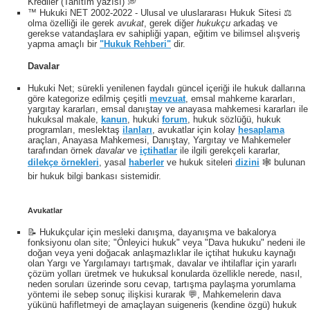
Krediler (Tanıtım yazısı) 💭
™ Hukuki NET 2002-2022 - Ulusal ve uluslararası Hukuk Sitesi ⚖️
olma özelliği ile gerek
avukat
, gerek diğer
hukukçu
arkadaş ve
gerekse vatandaşlara ev sahipliği yapan, eğitim ve bilimsel alışveriş
yapma amaçlı bir
"Hukuk Rehberi"
dir.
Davalar
Hukuki Net; sürekli yenilenen faydalı güncel içeriği ile hukuk dallarına
göre kategorize edilmiş çeşitli
mevzuat
, emsal mahkeme kararları,
yargıtay kararları, emsal danıştay ve anayasa mahkemesi kararları ile
hukuksal makale,
kanun
, hukuki
forum
, hukuk sözlüğü, hukuk
programları, meslektaş
ilanları
, avukatlar için kolay
hesaplama
araçları, Anayasa Mahkemesi, Danıştay, Yargıtay ve Mahkemeler
tarafından örnek
davalar
ve
içtihatlar
ile ilgili gerekçeli kararlar,
dilekçe örnekleri
, yasal
haberler
ve hukuk siteleri
dizini
🕸 bulunan
bir hukuk bilgi bankası sistemidir.
Avukatlar
📝 Hukukçular için mesleki danışma, dayanışma ve bakalorya
fonksiyonu olan site; "Önleyici hukuk" veya "Dava hukuku" nedeni ile
doğan veya yeni doğacak anlaşmazlıklar ile içtihat hukuku kaynağı
olan Yargı ve Yargılamayı tartışmak, davalar ve ihtilaflar için yararlı
çözüm yolları üretmek ve hukuksal konularda özellikle nerede, nasıl,
neden soruları üzerinde soru cevap, tartışma paylaşma yorumlama
yöntemi ile sebep sonuç ilişkisi kurarak 💬, Mahkemelerin dava
yükünü hafifletmeyi de amaçlayan suigeneris (kendine özgü) hukuk