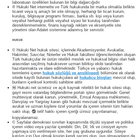
laboratuarı özellikleri bulunan bir bilgi dağarcığıdır.
® Hukuki Net internette ve Türk hukukunda bir marka olmakla birlikte
ticaret veya iş amaçlı bir site olmayıp, herhangi bir ticari kurum,
kuruluş, bilgisayar programı firması, banka vb. kişi veya kurum
veyahut herhangi politik veyahut siyasi bir kuruluş tarafından
desteklenmemekte, finans kaynağı reklam ve ekseriyetle site
yönetimi olan Adalet sistemine adanmış bir servistir.
HUKUK
© Hukuki Net hukuk sitesi; içlerinde Akademisyenler, Avukatlar,
Hakimler, Savcılar, Noterler ve Hukuk fakültesi öğrencilerinden oluşan
Türk hukukçular ile üstün nitelikli meslek ve hukuksal bilgisi olan halk
arasından seçilmiş hukuksever uzman bilirkişi ekibi tarafından
hazırlanmakta ve idare edilmektedir. Türkçe ve yabancı hukuk
terimlerini içeren
hukuk sözlüğü ve ansiklopedi
bölümüne ek olarak
sitede kayıtlı bulunan hukukçulara ait
hukukçu blogları
mevcut olup,
bunların içeriksel kontrolü sahibine aittir.
🆓 Hukuki.net ücretsiz ve açık kaynak nitelikli bir hukuk sitesi olup,
gayri resmi vatandaş bilgilendirme portalı işlevi görmektedir. Genel
muhteviyat olarak kanun, yönetmelik, Emsal Anayasa mahkemesi,
Danıştay ve Yargıtay kararı gibi hukuki mevzuat içermekle birlikte
avukat ve uzman kişilere özel yorumlar da içeren sitenin tüm hakları
saklı olup, 🕲 telif hakkı içeren içeriği izinsiz yayınlanamaz,
kopyalanamaz.
© Sayfalar demokrasi sınırları kapsamında ölçülü siyaset ve politika
içeren video veya yazılar içerebilir. Din, Dil, Irk ve cinsiyet ayrımı
yapmaya izin verilmeyen site, her yaş grubuna uygundur. Siteye
katılım için Üye olmak kişinin kendi seçimi olup, üye olmayanların da