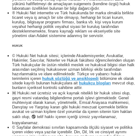
yükünü hafifletmeyi de amaçlayan suigeneris (kendine özgü) hukuk
laboratuarı özellikleri bulunan bir bilgi dağarcığıdır.
® Hukuki Net internette ve Türk hukukunda bir marka olmakla birlikte
ticaret veya iş amaçlı bir site olmayıp, herhangi bir ticari kurum,
kuruluş, bilgisayar programı firması, banka vb. kişi veya kurum
veyahut herhangi politik veyahut siyasi bir kuruluş tarafından
desteklenmemekte, finans kaynağı reklam ve ekseriyetle site
yönetimi olan Adalet sistemine adanmış bir servistir.
HUKUK
© Hukuki Net hukuk sitesi; içlerinde Akademisyenler, Avukatlar,
Hakimler, Savcılar, Noterler ve Hukuk fakültesi öğrencilerinden oluşan
Türk hukukçular ile üstün nitelikli meslek ve hukuksal bilgisi olan halk
arasından seçilmiş hukuksever uzman bilirkişi ekibi tarafından
hazırlanmakta ve idare edilmektedir. Türkçe ve yabancı hukuk
terimlerini içeren
hukuk sözlüğü ve ansiklopedi
bölümüne ek olarak
sitede kayıtlı bulunan hukukçulara ait
hukukçu blogları
mevcut olup,
bunların içeriksel kontrolü sahibine aittir.
🆓 Hukuki.net ücretsiz ve açık kaynak nitelikli bir hukuk sitesi olup,
gayri resmi vatandaş bilgilendirme portalı işlevi görmektedir. Genel
muhteviyat olarak kanun, yönetmelik, Emsal Anayasa mahkemesi,
Danıştay ve Yargıtay kararı gibi hukuki mevzuat içermekle birlikte
avukat ve uzman kişilere özel yorumlar da içeren sitenin tüm hakları
saklı olup, 🕲 telif hakkı içeren içeriği izinsiz yayınlanamaz,
kopyalanamaz.
© Sayfalar demokrasi sınırları kapsamında ölçülü siyaset ve politika
içeren video veya yazılar içerebilir. Din, Dil, Irk ve cinsiyet ayrımı