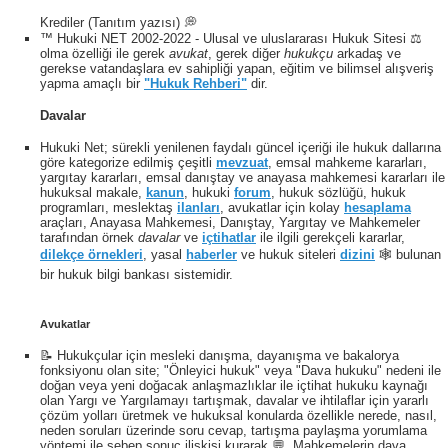
Krediler (Tanıtım yazısı) 💭
™ Hukuki NET 2002-2022 - Ulusal ve uluslararası Hukuk Sitesi ⚖️
olma özelliği ile gerek
avukat
, gerek diğer
hukukçu
arkadaş ve
gerekse vatandaşlara ev sahipliği yapan, eğitim ve bilimsel alışveriş
yapma amaçlı bir
"Hukuk Rehberi"
dir.
Davalar
Hukuki Net; sürekli yenilenen faydalı güncel içeriği ile hukuk dallarına
göre kategorize edilmiş çeşitli
mevzuat
, emsal mahkeme kararları,
yargıtay kararları, emsal danıştay ve anayasa mahkemesi kararları ile
hukuksal makale,
kanun
, hukuki
forum
, hukuk sözlüğü, hukuk
programları, meslektaş
ilanları
, avukatlar için kolay
hesaplama
araçları, Anayasa Mahkemesi, Danıştay, Yargıtay ve Mahkemeler
tarafından örnek
davalar
ve
içtihatlar
ile ilgili gerekçeli kararlar,
dilekçe örnekleri
, yasal
haberler
ve hukuk siteleri
dizini
🕸 bulunan
bir hukuk bilgi bankası sistemidir.
Avukatlar
📝 Hukukçular için mesleki danışma, dayanışma ve bakalorya
fonksiyonu olan site; "Önleyici hukuk" veya "Dava hukuku" nedeni ile
doğan veya yeni doğacak anlaşmazlıklar ile içtihat hukuku kaynağı
olan Yargı ve Yargılamayı tartışmak, davalar ve ihtilaflar için yararlı
çözüm yolları üretmek ve hukuksal konularda özellikle nerede, nasıl,
neden soruları üzerinde soru cevap, tartışma paylaşma yorumlama
yöntemi ile sebep sonuç ilişkisi kurarak 💬, Mahkemelerin dava