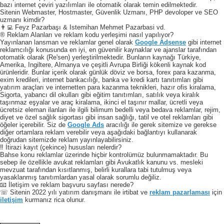
bazı internet çeviri yazılımları ile otomatik olarak temin edilmektedir.
Sitenin Webmaster, Hostmaster, Güvenlik Uzmanı, PHP devoloper ve SEO
uzmanı kimdir?
👨‍💻 Feyz Pazarbaşı & Istemihan Mehmet Pazarbasi vd.
® Reklam Alanları ve reklam kodu yerleşimi nasıl yapılıyor?
Yayınlanan lansman ve reklamlar genel olarak
Google Adsense
gibi internet
reklamcılığı konusunda en iyi, en güvenilir kaynaklar ve ajanslar tarafından
otomatik olarak (Re'sen) yerleştirilmektedir. Bunların kaynağı Türkiye,
Amerika, Ingiltere, Almanya ve çeşitli Avrupa Birliği kökenli kaynak kod
ürünleridir. Bunlar içerik olarak günlük döviz ve borsa, forex para kazanma,
exim kredileri, internet bankacılığı, banka ve kredi kartı tanıtımları gibi
yatırım araçları ve internetten para kazanma teknikleri, hazır ofis kiralama,
Sigorta, yabancı dil okulları gibi eğitim tanıtımları, satılık veya kiralık
taşınmaz eşyalar ve araç kiralama, ikinci el taşınır mallar, ücretli veya
ücretsiz eleman ilanları ile ilgili bilimum bedelli veya bedava reklamlar, rejim,
diyet ve özel sağlık sigortası gibi insan sağlığı, tatil ve otel reklamları gibi
öğeler içerebilir. Siz de
Google Ads
aracılığı ile gerek sitemize ve gerekse
diğer ortamlara reklam verebilir veya aşağıdaki bağlantıyı kullanarak
doğrudan sitemizde reklam yayınlayabilirsiniz.
‼️ İtirazi kayıt (çekince) hususları nelerdir?
Bahse konu reklamlar üzerinde hiçbir kontrolümüz bulunmamaktadır. Bu
sebep ile özellikle avukat reklamları gibi Avukatlık kanunu vs. mesleki
mevzuat tarafından kısıtlanmış, belirli kurallara tabi tutulmuş veya
yasaklanmış tanıtımlardan yasal olarak sorumlu değiliz.
📧 İletişim ve reklam başvuru sayfası nerede?
☏ Sitenin 2022 yılı yatırım danışmanı ile irtibat ve
reklam pazarlaması
için
iletişim
kurmanız rica olunur.