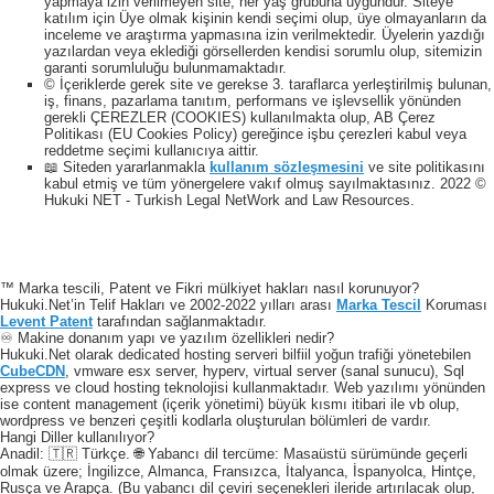
yapmaya izin verilmeyen site, her yaş grubuna uygundur. Siteye
katılım için Üye olmak kişinin kendi seçimi olup, üye olmayanların da
inceleme ve araştırma yapmasına izin verilmektedir. Üyelerin yazdığı
yazılardan veya eklediği görsellerden kendisi sorumlu olup, sitemizin
garanti sorumluluğu bulunmamaktadır.
© İçeriklerde gerek site ve gerekse 3. taraflarca yerleştirilmiş bulunan,
iş, finans, pazarlama tanıtım, performans ve işlevsellik yönünden
gerekli ÇEREZLER (COOKIES) kullanılmakta olup, AB Çerez
Politikası (EU Cookies Policy) gereğince işbu çerezleri kabul veya
reddetme seçimi kullanıcıya aittir.
📖 Siteden yararlanmakla
kullanım sözleşmesini
ve site politikasını
kabul etmiş ve tüm yönergelere vakıf olmuş sayılmaktasınız. 2022 ©
Hukuki NET - Turkish Legal NetWork and Law Resources.
™ Marka tescili, Patent ve Fikri mülkiyet hakları nasıl korunuyor?
Hukuki.Net’in Telif Hakları ve 2002-2022 yılları arası
Marka Tescil
Koruması
Levent Patent
tarafından sağlanmaktadır.
♾️ Makine donanım yapı ve yazılım özellikleri nedir?
Hukuki.Net olarak dedicated hosting serveri bilfiil yoğun trafiği yönetebilen
CubeCDN
, vmware esx server, hyperv, virtual server (sanal sunucu), Sql
express ve cloud hosting teknolojisi kullanmaktadır. Web yazılımı yönünden
ise content management (içerik yönetimi) büyük kısmı itibari ile vb olup,
wordpress ve benzeri çeşitli kodlarla oluşturulan bölümleri de vardır.
Hangi Diller kullanılıyor?
Anadil: 🇹🇷 Türkçe. 🌐 Yabancı dil tercüme: Masaüstü sürümünde geçerli
olmak üzere; İngilizce, Almanca, Fransızca, İtalyanca, İspanyolca, Hintçe,
Rusça ve Arapça. (Bu yabancı dil çeviri seçenekleri ileride artırılacak olup,