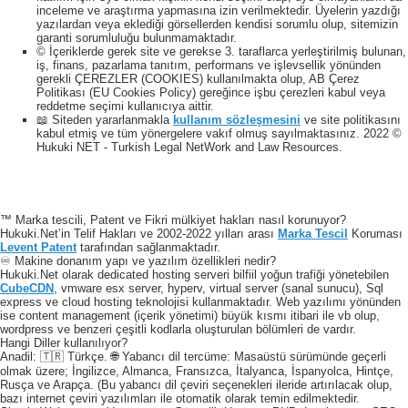
inceleme ve araştırma yapmasına izin verilmektedir. Üyelerin yazdığı
yazılardan veya eklediği görsellerden kendisi sorumlu olup, sitemizin
garanti sorumluluğu bulunmamaktadır.
© İçeriklerde gerek site ve gerekse 3. taraflarca yerleştirilmiş bulunan,
iş, finans, pazarlama tanıtım, performans ve işlevsellik yönünden
gerekli ÇEREZLER (COOKIES) kullanılmakta olup, AB Çerez
Politikası (EU Cookies Policy) gereğince işbu çerezleri kabul veya
reddetme seçimi kullanıcıya aittir.
📖 Siteden yararlanmakla
kullanım sözleşmesini
ve site politikasını
kabul etmiş ve tüm yönergelere vakıf olmuş sayılmaktasınız. 2022 ©
Hukuki NET - Turkish Legal NetWork and Law Resources.
™ Marka tescili, Patent ve Fikri mülkiyet hakları nasıl korunuyor?
Hukuki.Net’in Telif Hakları ve 2002-2022 yılları arası
Marka Tescil
Koruması
Levent Patent
tarafından sağlanmaktadır.
♾️ Makine donanım yapı ve yazılım özellikleri nedir?
Hukuki.Net olarak dedicated hosting serveri bilfiil yoğun trafiği yönetebilen
CubeCDN
, vmware esx server, hyperv, virtual server (sanal sunucu), Sql
express ve cloud hosting teknolojisi kullanmaktadır. Web yazılımı yönünden
ise content management (içerik yönetimi) büyük kısmı itibari ile vb olup,
wordpress ve benzeri çeşitli kodlarla oluşturulan bölümleri de vardır.
Hangi Diller kullanılıyor?
Anadil: 🇹🇷 Türkçe. 🌐 Yabancı dil tercüme: Masaüstü sürümünde geçerli
olmak üzere; İngilizce, Almanca, Fransızca, İtalyanca, İspanyolca, Hintçe,
Rusça ve Arapça. (Bu yabancı dil çeviri seçenekleri ileride artırılacak olup,
bazı internet çeviri yazılımları ile otomatik olarak temin edilmektedir.