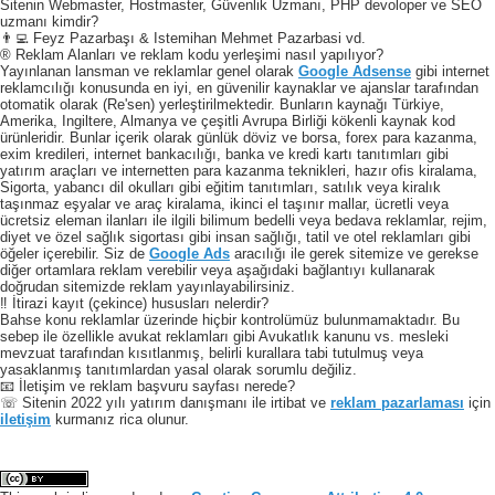
Sitenin Webmaster, Hostmaster, Güvenlik Uzmanı, PHP devoloper ve SEO
uzmanı kimdir?
👨‍💻 Feyz Pazarbaşı & Istemihan Mehmet Pazarbasi vd.
® Reklam Alanları ve reklam kodu yerleşimi nasıl yapılıyor?
Yayınlanan lansman ve reklamlar genel olarak
Google Adsense
gibi internet
reklamcılığı konusunda en iyi, en güvenilir kaynaklar ve ajanslar tarafından
otomatik olarak (Re'sen) yerleştirilmektedir. Bunların kaynağı Türkiye,
Amerika, Ingiltere, Almanya ve çeşitli Avrupa Birliği kökenli kaynak kod
ürünleridir. Bunlar içerik olarak günlük döviz ve borsa, forex para kazanma,
exim kredileri, internet bankacılığı, banka ve kredi kartı tanıtımları gibi
yatırım araçları ve internetten para kazanma teknikleri, hazır ofis kiralama,
Sigorta, yabancı dil okulları gibi eğitim tanıtımları, satılık veya kiralık
taşınmaz eşyalar ve araç kiralama, ikinci el taşınır mallar, ücretli veya
ücretsiz eleman ilanları ile ilgili bilimum bedelli veya bedava reklamlar, rejim,
diyet ve özel sağlık sigortası gibi insan sağlığı, tatil ve otel reklamları gibi
öğeler içerebilir. Siz de
Google Ads
aracılığı ile gerek sitemize ve gerekse
diğer ortamlara reklam verebilir veya aşağıdaki bağlantıyı kullanarak
doğrudan sitemizde reklam yayınlayabilirsiniz.
‼️ İtirazi kayıt (çekince) hususları nelerdir?
Bahse konu reklamlar üzerinde hiçbir kontrolümüz bulunmamaktadır. Bu
sebep ile özellikle avukat reklamları gibi Avukatlık kanunu vs. mesleki
mevzuat tarafından kısıtlanmış, belirli kurallara tabi tutulmuş veya
yasaklanmış tanıtımlardan yasal olarak sorumlu değiliz.
📧 İletişim ve reklam başvuru sayfası nerede?
☏ Sitenin 2022 yılı yatırım danışmanı ile irtibat ve
reklam pazarlaması
için
iletişim
kurmanız rica olunur.