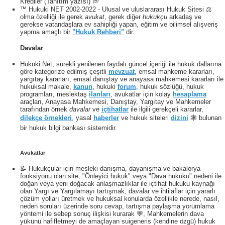
Krediler (Tanıtım yazısı) 💭
™ Hukuki NET 2002-2022 - Ulusal ve uluslararası Hukuk Sitesi ⚖️
olma özelliği ile gerek
avukat
, gerek diğer
hukukçu
arkadaş ve
gerekse vatandaşlara ev sahipliği yapan, eğitim ve bilimsel alışveriş
yapma amaçlı bir
"Hukuk Rehberi"
dir.
Davalar
Hukuki Net; sürekli yenilenen faydalı güncel içeriği ile hukuk dallarına
göre kategorize edilmiş çeşitli
mevzuat
, emsal mahkeme kararları,
yargıtay kararları, emsal danıştay ve anayasa mahkemesi kararları ile
hukuksal makale,
kanun
, hukuki
forum
, hukuk sözlüğü, hukuk
programları, meslektaş
ilanları
, avukatlar için kolay
hesaplama
araçları, Anayasa Mahkemesi, Danıştay, Yargıtay ve Mahkemeler
tarafından örnek
davalar
ve
içtihatlar
ile ilgili gerekçeli kararlar,
dilekçe örnekleri
, yasal
haberler
ve hukuk siteleri
dizini
🕸 bulunan
bir hukuk bilgi bankası sistemidir.
Avukatlar
📝 Hukukçular için mesleki danışma, dayanışma ve bakalorya
fonksiyonu olan site; "Önleyici hukuk" veya "Dava hukuku" nedeni ile
doğan veya yeni doğacak anlaşmazlıklar ile içtihat hukuku kaynağı
olan Yargı ve Yargılamayı tartışmak, davalar ve ihtilaflar için yararlı
çözüm yolları üretmek ve hukuksal konularda özellikle nerede, nasıl,
neden soruları üzerinde soru cevap, tartışma paylaşma yorumlama
yöntemi ile sebep sonuç ilişkisi kurarak 💬, Mahkemelerin dava
yükünü hafifletmeyi de amaçlayan suigeneris (kendine özgü) hukuk