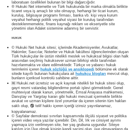
laboratuarı özellikleri bulunan bir bilgi dağarcığıdır.
® Hukuki Net internette ve Türk hukukunda bir marka olmakla birlikte
ticaret veya iş amaçlı bir site olmayıp, herhangi bir ticari kurum,
kuruluş, bilgisayar programı firması, banka vb. kişi veya kurum
veyahut herhangi politik veyahut siyasi bir kuruluş tarafından
desteklenmemekte, finans kaynağı reklam ve ekseriyetle site
yönetimi olan Adalet sistemine adanmış bir servistir.
HUKUK
© Hukuki Net hukuk sitesi; içlerinde Akademisyenler, Avukatlar,
Hakimler, Savcılar, Noterler ve Hukuk fakültesi öğrencilerinden oluşan
Türk hukukçular ile üstün nitelikli meslek ve hukuksal bilgisi olan halk
arasından seçilmiş hukuksever uzman bilirkişi ekibi tarafından
hazırlanmakta ve idare edilmektedir. Türkçe ve yabancı hukuk
terimlerini içeren
hukuk sözlüğü ve ansiklopedi
bölümüne ek olarak
sitede kayıtlı bulunan hukukçulara ait
hukukçu blogları
mevcut olup,
bunların içeriksel kontrolü sahibine aittir.
🆓 Hukuki.net ücretsiz ve açık kaynak nitelikli bir hukuk sitesi olup,
gayri resmi vatandaş bilgilendirme portalı işlevi görmektedir. Genel
muhteviyat olarak kanun, yönetmelik, Emsal Anayasa mahkemesi,
Danıştay ve Yargıtay kararı gibi hukuki mevzuat içermekle birlikte
avukat ve uzman kişilere özel yorumlar da içeren sitenin tüm hakları
saklı olup, 🕲 telif hakkı içeren içeriği izinsiz yayınlanamaz,
kopyalanamaz.
© Sayfalar demokrasi sınırları kapsamında ölçülü siyaset ve politika
içeren video veya yazılar içerebilir. Din, Dil, Irk ve cinsiyet ayrımı
yapmaya izin verilmeyen site, her yaş grubuna uygundur. Siteye
katılım için Üye olmak kişinin kendi seçimi olup, üye olmayanların da