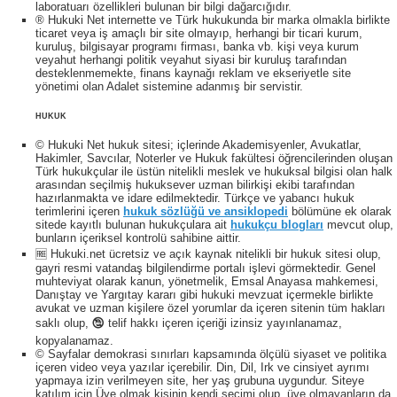
laboratuarı özellikleri bulunan bir bilgi dağarcığıdır.
® Hukuki Net internette ve Türk hukukunda bir marka olmakla birlikte
ticaret veya iş amaçlı bir site olmayıp, herhangi bir ticari kurum,
kuruluş, bilgisayar programı firması, banka vb. kişi veya kurum
veyahut herhangi politik veyahut siyasi bir kuruluş tarafından
desteklenmemekte, finans kaynağı reklam ve ekseriyetle site
yönetimi olan Adalet sistemine adanmış bir servistir.
HUKUK
© Hukuki Net hukuk sitesi; içlerinde Akademisyenler, Avukatlar,
Hakimler, Savcılar, Noterler ve Hukuk fakültesi öğrencilerinden oluşan
Türk hukukçular ile üstün nitelikli meslek ve hukuksal bilgisi olan halk
arasından seçilmiş hukuksever uzman bilirkişi ekibi tarafından
hazırlanmakta ve idare edilmektedir. Türkçe ve yabancı hukuk
terimlerini içeren
hukuk sözlüğü ve ansiklopedi
bölümüne ek olarak
sitede kayıtlı bulunan hukukçulara ait
hukukçu blogları
mevcut olup,
bunların içeriksel kontrolü sahibine aittir.
🆓 Hukuki.net ücretsiz ve açık kaynak nitelikli bir hukuk sitesi olup,
gayri resmi vatandaş bilgilendirme portalı işlevi görmektedir. Genel
muhteviyat olarak kanun, yönetmelik, Emsal Anayasa mahkemesi,
Danıştay ve Yargıtay kararı gibi hukuki mevzuat içermekle birlikte
avukat ve uzman kişilere özel yorumlar da içeren sitenin tüm hakları
saklı olup, 🕲 telif hakkı içeren içeriği izinsiz yayınlanamaz,
kopyalanamaz.
© Sayfalar demokrasi sınırları kapsamında ölçülü siyaset ve politika
içeren video veya yazılar içerebilir. Din, Dil, Irk ve cinsiyet ayrımı
yapmaya izin verilmeyen site, her yaş grubuna uygundur. Siteye
katılım için Üye olmak kişinin kendi seçimi olup, üye olmayanların da