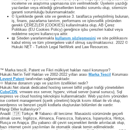
inceleme ve araştırma yapmasına izin verilmektedir. Üyelerin yazdığı
yazılardan veya eklediği görsellerden kendisi sorumlu olup, sitemizin
garanti sorumluluğu bulunmamaktadır.
© İçeriklerde gerek site ve gerekse 3. taraflarca yerleştirilmiş bulunan,
iş, finans, pazarlama tanıtım, performans ve işlevsellik yönünden
gerekli ÇEREZLER (COOKIES) kullanılmakta olup, AB Çerez
Politikası (EU Cookies Policy) gereğince işbu çerezleri kabul veya
reddetme seçimi kullanıcıya aittir.
📖 Siteden yararlanmakla
kullanım sözleşmesini
ve site politikasını
kabul etmiş ve tüm yönergelere vakıf olmuş sayılmaktasınız. 2022 ©
Hukuki NET - Turkish Legal NetWork and Law Resources.
™ Marka tescili, Patent ve Fikri mülkiyet hakları nasıl korunuyor?
Hukuki.Net’in Telif Hakları ve 2002-2022 yılları arası
Marka Tescil
Koruması
Levent Patent
tarafından sağlanmaktadır.
♾️ Makine donanım yapı ve yazılım özellikleri nedir?
Hukuki.Net olarak dedicated hosting serveri bilfiil yoğun trafiği yönetebilen
CubeCDN
, vmware esx server, hyperv, virtual server (sanal sunucu), Sql
express ve cloud hosting teknolojisi kullanmaktadır. Web yazılımı yönünden
ise content management (içerik yönetimi) büyük kısmı itibari ile vb olup,
wordpress ve benzeri çeşitli kodlarla oluşturulan bölümleri de vardır.
Hangi Diller kullanılıyor?
Anadil: 🇹🇷 Türkçe. 🌐 Yabancı dil tercüme: Masaüstü sürümünde geçerli
olmak üzere; İngilizce, Almanca, Fransızca, İtalyanca, İspanyolca, Hintçe,
Rusça ve Arapça. (Bu yabancı dil çeviri seçenekleri ileride artırılacak olup,
bazı internet çeviri yazılımları ile otomatik olarak temin edilmektedir.