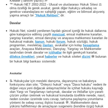
Krediler (Tanıtım yazısı) 💭
™ Hukuki NET 2002-2022 - Ulusal ve uluslararası Hukuk Sitesi ⚖️
olma özelliği ile gerek
avukat
, gerek diğer
hukukçu
arkadaş ve
gerekse vatandaşlara ev sahipliği yapan, eğitim ve bilimsel alışveriş
yapma amaçlı bir
"Hukuk Rehberi"
dir.
Davalar
Hukuki Net; sürekli yenilenen faydalı güncel içeriği ile hukuk dallarına
göre kategorize edilmiş çeşitli
mevzuat
, emsal mahkeme kararları,
yargıtay kararları, emsal danıştay ve anayasa mahkemesi kararları ile
hukuksal makale,
kanun
, hukuki
forum
, hukuk sözlüğü, hukuk
programları, meslektaş
ilanları
, avukatlar için kolay
hesaplama
araçları, Anayasa Mahkemesi, Danıştay, Yargıtay ve Mahkemeler
tarafından örnek
davalar
ve
içtihatlar
ile ilgili gerekçeli kararlar,
dilekçe örnekleri
, yasal
haberler
ve hukuk siteleri
dizini
🕸 bulunan
bir hukuk bilgi bankası sistemidir.
Avukatlar
📝 Hukukçular için mesleki danışma, dayanışma ve bakalorya
fonksiyonu olan site; "Önleyici hukuk" veya "Dava hukuku" nedeni ile
doğan veya yeni doğacak anlaşmazlıklar ile içtihat hukuku kaynağı
olan Yargı ve Yargılamayı tartışmak, davalar ve ihtilaflar için yararlı
çözüm yolları üretmek ve hukuksal konularda özellikle nerede, nasıl,
neden soruları üzerinde soru cevap, tartışma paylaşma yorumlama
yöntemi ile sebep sonuç ilişkisi kurarak 💬, Mahkemelerin dava
yükünü hafifletmeyi de amaçlayan suigeneris (kendine özgü) hukuk