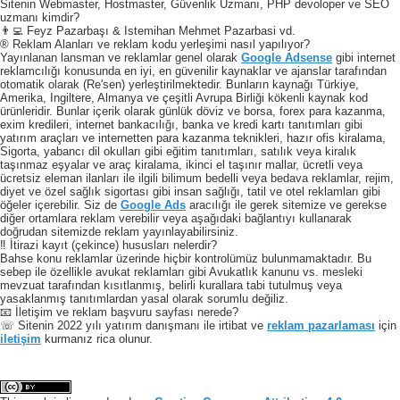
Sitenin Webmaster, Hostmaster, Güvenlik Uzmanı, PHP devoloper ve SEO
uzmanı kimdir?
👨‍💻 Feyz Pazarbaşı & Istemihan Mehmet Pazarbasi vd.
® Reklam Alanları ve reklam kodu yerleşimi nasıl yapılıyor?
Yayınlanan lansman ve reklamlar genel olarak
Google Adsense
gibi internet
reklamcılığı konusunda en iyi, en güvenilir kaynaklar ve ajanslar tarafından
otomatik olarak (Re'sen) yerleştirilmektedir. Bunların kaynağı Türkiye,
Amerika, Ingiltere, Almanya ve çeşitli Avrupa Birliği kökenli kaynak kod
ürünleridir. Bunlar içerik olarak günlük döviz ve borsa, forex para kazanma,
exim kredileri, internet bankacılığı, banka ve kredi kartı tanıtımları gibi
yatırım araçları ve internetten para kazanma teknikleri, hazır ofis kiralama,
Sigorta, yabancı dil okulları gibi eğitim tanıtımları, satılık veya kiralık
taşınmaz eşyalar ve araç kiralama, ikinci el taşınır mallar, ücretli veya
ücretsiz eleman ilanları ile ilgili bilimum bedelli veya bedava reklamlar, rejim,
diyet ve özel sağlık sigortası gibi insan sağlığı, tatil ve otel reklamları gibi
öğeler içerebilir. Siz de
Google Ads
aracılığı ile gerek sitemize ve gerekse
diğer ortamlara reklam verebilir veya aşağıdaki bağlantıyı kullanarak
doğrudan sitemizde reklam yayınlayabilirsiniz.
‼️ İtirazi kayıt (çekince) hususları nelerdir?
Bahse konu reklamlar üzerinde hiçbir kontrolümüz bulunmamaktadır. Bu
sebep ile özellikle avukat reklamları gibi Avukatlık kanunu vs. mesleki
mevzuat tarafından kısıtlanmış, belirli kurallara tabi tutulmuş veya
yasaklanmış tanıtımlardan yasal olarak sorumlu değiliz.
📧 İletişim ve reklam başvuru sayfası nerede?
☏ Sitenin 2022 yılı yatırım danışmanı ile irtibat ve
reklam pazarlaması
için
iletişim
kurmanız rica olunur.