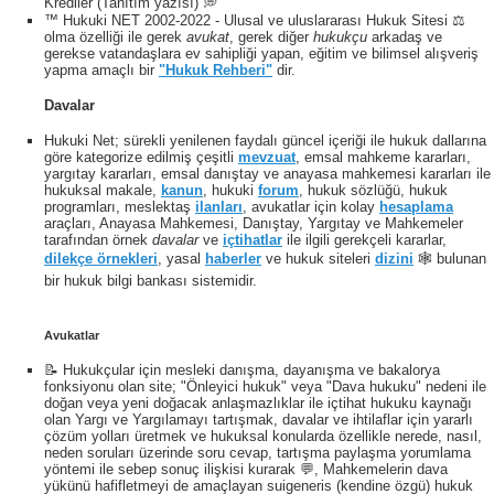
Krediler (Tanıtım yazısı) 💭
™ Hukuki NET 2002-2022 - Ulusal ve uluslararası Hukuk Sitesi ⚖️
olma özelliği ile gerek
avukat
, gerek diğer
hukukçu
arkadaş ve
gerekse vatandaşlara ev sahipliği yapan, eğitim ve bilimsel alışveriş
yapma amaçlı bir
"Hukuk Rehberi"
dir.
Davalar
Hukuki Net; sürekli yenilenen faydalı güncel içeriği ile hukuk dallarına
göre kategorize edilmiş çeşitli
mevzuat
, emsal mahkeme kararları,
yargıtay kararları, emsal danıştay ve anayasa mahkemesi kararları ile
hukuksal makale,
kanun
, hukuki
forum
, hukuk sözlüğü, hukuk
programları, meslektaş
ilanları
, avukatlar için kolay
hesaplama
araçları, Anayasa Mahkemesi, Danıştay, Yargıtay ve Mahkemeler
tarafından örnek
davalar
ve
içtihatlar
ile ilgili gerekçeli kararlar,
dilekçe örnekleri
, yasal
haberler
ve hukuk siteleri
dizini
🕸 bulunan
bir hukuk bilgi bankası sistemidir.
Avukatlar
📝 Hukukçular için mesleki danışma, dayanışma ve bakalorya
fonksiyonu olan site; "Önleyici hukuk" veya "Dava hukuku" nedeni ile
doğan veya yeni doğacak anlaşmazlıklar ile içtihat hukuku kaynağı
olan Yargı ve Yargılamayı tartışmak, davalar ve ihtilaflar için yararlı
çözüm yolları üretmek ve hukuksal konularda özellikle nerede, nasıl,
neden soruları üzerinde soru cevap, tartışma paylaşma yorumlama
yöntemi ile sebep sonuç ilişkisi kurarak 💬, Mahkemelerin dava
yükünü hafifletmeyi de amaçlayan suigeneris (kendine özgü) hukuk