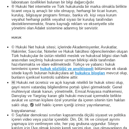
laboratuarı özellikleri bulunan bir bilgi dağarcığıdır.
® Hukuki Net internette ve Türk hukukunda bir marka olmakla birlikte
ticaret veya iş amaçlı bir site olmayıp, herhangi bir ticari kurum,
kuruluş, bilgisayar programı firması, banka vb. kişi veya kurum
veyahut herhangi politik veyahut siyasi bir kuruluş tarafından
desteklenmemekte, finans kaynağı reklam ve ekseriyetle site
yönetimi olan Adalet sistemine adanmış bir servistir.
HUKUK
© Hukuki Net hukuk sitesi; içlerinde Akademisyenler, Avukatlar,
Hakimler, Savcılar, Noterler ve Hukuk fakültesi öğrencilerinden oluşan
Türk hukukçular ile üstün nitelikli meslek ve hukuksal bilgisi olan halk
arasından seçilmiş hukuksever uzman bilirkişi ekibi tarafından
hazırlanmakta ve idare edilmektedir. Türkçe ve yabancı hukuk
terimlerini içeren
hukuk sözlüğü ve ansiklopedi
bölümüne ek olarak
sitede kayıtlı bulunan hukukçulara ait
hukukçu blogları
mevcut olup,
bunların içeriksel kontrolü sahibine aittir.
🆓 Hukuki.net ücretsiz ve açık kaynak nitelikli bir hukuk sitesi olup,
gayri resmi vatandaş bilgilendirme portalı işlevi görmektedir. Genel
muhteviyat olarak kanun, yönetmelik, Emsal Anayasa mahkemesi,
Danıştay ve Yargıtay kararı gibi hukuki mevzuat içermekle birlikte
avukat ve uzman kişilere özel yorumlar da içeren sitenin tüm hakları
saklı olup, 🕲 telif hakkı içeren içeriği izinsiz yayınlanamaz,
kopyalanamaz.
© Sayfalar demokrasi sınırları kapsamında ölçülü siyaset ve politika
içeren video veya yazılar içerebilir. Din, Dil, Irk ve cinsiyet ayrımı
yapmaya izin verilmeyen site, her yaş grubuna uygundur. Siteye
katılım için Üye olmak kişinin kendi seçimi olup, üye olmayanların da