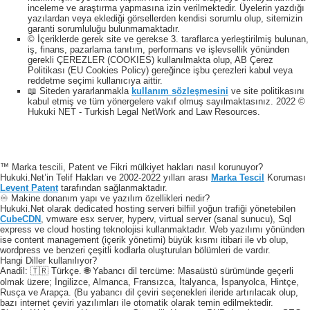
inceleme ve araştırma yapmasına izin verilmektedir. Üyelerin yazdığı
yazılardan veya eklediği görsellerden kendisi sorumlu olup, sitemizin
garanti sorumluluğu bulunmamaktadır.
© İçeriklerde gerek site ve gerekse 3. taraflarca yerleştirilmiş bulunan,
iş, finans, pazarlama tanıtım, performans ve işlevsellik yönünden
gerekli ÇEREZLER (COOKIES) kullanılmakta olup, AB Çerez
Politikası (EU Cookies Policy) gereğince işbu çerezleri kabul veya
reddetme seçimi kullanıcıya aittir.
📖 Siteden yararlanmakla
kullanım sözleşmesini
ve site politikasını
kabul etmiş ve tüm yönergelere vakıf olmuş sayılmaktasınız. 2022 ©
Hukuki NET - Turkish Legal NetWork and Law Resources.
™ Marka tescili, Patent ve Fikri mülkiyet hakları nasıl korunuyor?
Hukuki.Net’in Telif Hakları ve 2002-2022 yılları arası
Marka Tescil
Koruması
Levent Patent
tarafından sağlanmaktadır.
♾️ Makine donanım yapı ve yazılım özellikleri nedir?
Hukuki.Net olarak dedicated hosting serveri bilfiil yoğun trafiği yönetebilen
CubeCDN
, vmware esx server, hyperv, virtual server (sanal sunucu), Sql
express ve cloud hosting teknolojisi kullanmaktadır. Web yazılımı yönünden
ise content management (içerik yönetimi) büyük kısmı itibari ile vb olup,
wordpress ve benzeri çeşitli kodlarla oluşturulan bölümleri de vardır.
Hangi Diller kullanılıyor?
Anadil: 🇹🇷 Türkçe. 🌐 Yabancı dil tercüme: Masaüstü sürümünde geçerli
olmak üzere; İngilizce, Almanca, Fransızca, İtalyanca, İspanyolca, Hintçe,
Rusça ve Arapça. (Bu yabancı dil çeviri seçenekleri ileride artırılacak olup,
bazı internet çeviri yazılımları ile otomatik olarak temin edilmektedir.