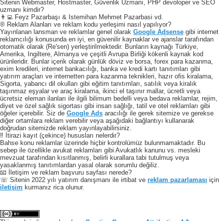
Sitenin Webmaster, Hostmaster, Güvenlik Uzmanı, PHP devoloper ve SEO
uzmanı kimdir?
👨‍💻 Feyz Pazarbaşı & Istemihan Mehmet Pazarbasi vd.
® Reklam Alanları ve reklam kodu yerleşimi nasıl yapılıyor?
Yayınlanan lansman ve reklamlar genel olarak
Google Adsense
gibi internet
reklamcılığı konusunda en iyi, en güvenilir kaynaklar ve ajanslar tarafından
otomatik olarak (Re'sen) yerleştirilmektedir. Bunların kaynağı Türkiye,
Amerika, Ingiltere, Almanya ve çeşitli Avrupa Birliği kökenli kaynak kod
ürünleridir. Bunlar içerik olarak günlük döviz ve borsa, forex para kazanma,
exim kredileri, internet bankacılığı, banka ve kredi kartı tanıtımları gibi
yatırım araçları ve internetten para kazanma teknikleri, hazır ofis kiralama,
Sigorta, yabancı dil okulları gibi eğitim tanıtımları, satılık veya kiralık
taşınmaz eşyalar ve araç kiralama, ikinci el taşınır mallar, ücretli veya
ücretsiz eleman ilanları ile ilgili bilimum bedelli veya bedava reklamlar, rejim,
diyet ve özel sağlık sigortası gibi insan sağlığı, tatil ve otel reklamları gibi
öğeler içerebilir. Siz de
Google Ads
aracılığı ile gerek sitemize ve gerekse
diğer ortamlara reklam verebilir veya aşağıdaki bağlantıyı kullanarak
doğrudan sitemizde reklam yayınlayabilirsiniz.
‼️ İtirazi kayıt (çekince) hususları nelerdir?
Bahse konu reklamlar üzerinde hiçbir kontrolümüz bulunmamaktadır. Bu
sebep ile özellikle avukat reklamları gibi Avukatlık kanunu vs. mesleki
mevzuat tarafından kısıtlanmış, belirli kurallara tabi tutulmuş veya
yasaklanmış tanıtımlardan yasal olarak sorumlu değiliz.
📧 İletişim ve reklam başvuru sayfası nerede?
☏ Sitenin 2022 yılı yatırım danışmanı ile irtibat ve
reklam pazarlaması
için
iletişim
kurmanız rica olunur.