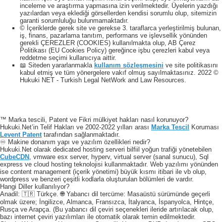
inceleme ve araştırma yapmasına izin verilmektedir. Üyelerin yazdığı
yazılardan veya eklediği görsellerden kendisi sorumlu olup, sitemizin
garanti sorumluluğu bulunmamaktadır.
© İçeriklerde gerek site ve gerekse 3. taraflarca yerleştirilmiş bulunan,
iş, finans, pazarlama tanıtım, performans ve işlevsellik yönünden
gerekli ÇEREZLER (COOKIES) kullanılmakta olup, AB Çerez
Politikası (EU Cookies Policy) gereğince işbu çerezleri kabul veya
reddetme seçimi kullanıcıya aittir.
📖 Siteden yararlanmakla
kullanım sözleşmesini
ve site politikasını
kabul etmiş ve tüm yönergelere vakıf olmuş sayılmaktasınız. 2022 ©
Hukuki NET - Turkish Legal NetWork and Law Resources.
™ Marka tescili, Patent ve Fikri mülkiyet hakları nasıl korunuyor?
Hukuki.Net’in Telif Hakları ve 2002-2022 yılları arası
Marka Tescil
Koruması
Levent Patent
tarafından sağlanmaktadır.
♾️ Makine donanım yapı ve yazılım özellikleri nedir?
Hukuki.Net olarak dedicated hosting serveri bilfiil yoğun trafiği yönetebilen
CubeCDN
, vmware esx server, hyperv, virtual server (sanal sunucu), Sql
express ve cloud hosting teknolojisi kullanmaktadır. Web yazılımı yönünden
ise content management (içerik yönetimi) büyük kısmı itibari ile vb olup,
wordpress ve benzeri çeşitli kodlarla oluşturulan bölümleri de vardır.
Hangi Diller kullanılıyor?
Anadil: 🇹🇷 Türkçe. 🌐 Yabancı dil tercüme: Masaüstü sürümünde geçerli
olmak üzere; İngilizce, Almanca, Fransızca, İtalyanca, İspanyolca, Hintçe,
Rusça ve Arapça. (Bu yabancı dil çeviri seçenekleri ileride artırılacak olup,
bazı internet çeviri yazılımları ile otomatik olarak temin edilmektedir.