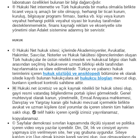
laboratuarı özellikleri bulunan bir bilgi dağarcığıdır.
® Hukuki Net internette ve Türk hukukunda bir marka olmakla birlikte
ticaret veya iş amaçlı bir site olmayıp, herhangi bir ticari kurum,
kuruluş, bilgisayar programı firması, banka vb. kişi veya kurum
veyahut herhangi politik veyahut siyasi bir kuruluş tarafından
desteklenmemekte, finans kaynağı reklam ve ekseriyetle site
yönetimi olan Adalet sistemine adanmış bir servistir.
HUKUK
© Hukuki Net hukuk sitesi; içlerinde Akademisyenler, Avukatlar,
Hakimler, Savcılar, Noterler ve Hukuk fakültesi öğrencilerinden oluşan
Türk hukukçular ile üstün nitelikli meslek ve hukuksal bilgisi olan halk
arasından seçilmiş hukuksever uzman bilirkişi ekibi tarafından
hazırlanmakta ve idare edilmektedir. Türkçe ve yabancı hukuk
terimlerini içeren
hukuk sözlüğü ve ansiklopedi
bölümüne ek olarak
sitede kayıtlı bulunan hukukçulara ait
hukukçu blogları
mevcut olup,
bunların içeriksel kontrolü sahibine aittir.
🆓 Hukuki.net ücretsiz ve açık kaynak nitelikli bir hukuk sitesi olup,
gayri resmi vatandaş bilgilendirme portalı işlevi görmektedir. Genel
muhteviyat olarak kanun, yönetmelik, Emsal Anayasa mahkemesi,
Danıştay ve Yargıtay kararı gibi hukuki mevzuat içermekle birlikte
avukat ve uzman kişilere özel yorumlar da içeren sitenin tüm hakları
saklı olup, 🕲 telif hakkı içeren içeriği izinsiz yayınlanamaz,
kopyalanamaz.
© Sayfalar demokrasi sınırları kapsamında ölçülü siyaset ve politika
içeren video veya yazılar içerebilir. Din, Dil, Irk ve cinsiyet ayrımı
yapmaya izin verilmeyen site, her yaş grubuna uygundur. Siteye
katılım için Üye olmak kişinin kendi seçimi olup, üye olmayanların da