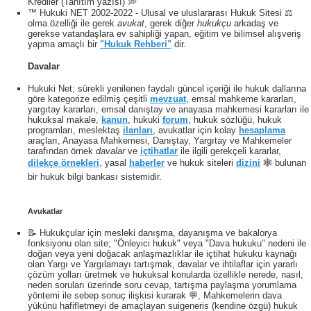
Krediler (Tanıtım yazısı) 💭
™ Hukuki NET 2002-2022 - Ulusal ve uluslararası Hukuk Sitesi ⚖️
olma özelliği ile gerek
avukat
, gerek diğer
hukukçu
arkadaş ve
gerekse vatandaşlara ev sahipliği yapan, eğitim ve bilimsel alışveriş
yapma amaçlı bir
"Hukuk Rehberi"
dir.
Davalar
Hukuki Net; sürekli yenilenen faydalı güncel içeriği ile hukuk dallarına
göre kategorize edilmiş çeşitli
mevzuat
, emsal mahkeme kararları,
yargıtay kararları, emsal danıştay ve anayasa mahkemesi kararları ile
hukuksal makale,
kanun
, hukuki
forum
, hukuk sözlüğü, hukuk
programları, meslektaş
ilanları
, avukatlar için kolay
hesaplama
araçları, Anayasa Mahkemesi, Danıştay, Yargıtay ve Mahkemeler
tarafından örnek
davalar
ve
içtihatlar
ile ilgili gerekçeli kararlar,
dilekçe örnekleri
, yasal
haberler
ve hukuk siteleri
dizini
🕸 bulunan
bir hukuk bilgi bankası sistemidir.
Avukatlar
📝 Hukukçular için mesleki danışma, dayanışma ve bakalorya
fonksiyonu olan site; "Önleyici hukuk" veya "Dava hukuku" nedeni ile
doğan veya yeni doğacak anlaşmazlıklar ile içtihat hukuku kaynağı
olan Yargı ve Yargılamayı tartışmak, davalar ve ihtilaflar için yararlı
çözüm yolları üretmek ve hukuksal konularda özellikle nerede, nasıl,
neden soruları üzerinde soru cevap, tartışma paylaşma yorumlama
yöntemi ile sebep sonuç ilişkisi kurarak 💬, Mahkemelerin dava
yükünü hafifletmeyi de amaçlayan suigeneris (kendine özgü) hukuk