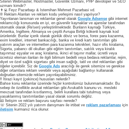
Sitenin Webmaster, Hostmaster, Güvenlik Uzmanı, PHP devoloper ve SEO
uzmanı kimdir?
👨‍💻 Feyz Pazarbaşı & Istemihan Mehmet Pazarbasi vd.
® Reklam Alanları ve reklam kodu yerleşimi nasıl yapılıyor?
Yayınlanan lansman ve reklamlar genel olarak
Google Adsense
gibi internet
reklamcılığı konusunda en iyi, en güvenilir kaynaklar ve ajanslar tarafından
otomatik olarak (Re'sen) yerleştirilmektedir. Bunların kaynağı Türkiye,
Amerika, Ingiltere, Almanya ve çeşitli Avrupa Birliği kökenli kaynak kod
ürünleridir. Bunlar içerik olarak günlük döviz ve borsa, forex para kazanma,
exim kredileri, internet bankacılığı, banka ve kredi kartı tanıtımları gibi
yatırım araçları ve internetten para kazanma teknikleri, hazır ofis kiralama,
Sigorta, yabancı dil okulları gibi eğitim tanıtımları, satılık veya kiralık
taşınmaz eşyalar ve araç kiralama, ikinci el taşınır mallar, ücretli veya
ücretsiz eleman ilanları ile ilgili bilimum bedelli veya bedava reklamlar, rejim,
diyet ve özel sağlık sigortası gibi insan sağlığı, tatil ve otel reklamları gibi
öğeler içerebilir. Siz de
Google Ads
aracılığı ile gerek sitemize ve gerekse
diğer ortamlara reklam verebilir veya aşağıdaki bağlantıyı kullanarak
doğrudan sitemizde reklam yayınlayabilirsiniz.
‼️ İtirazi kayıt (çekince) hususları nelerdir?
Bahse konu reklamlar üzerinde hiçbir kontrolümüz bulunmamaktadır. Bu
sebep ile özellikle avukat reklamları gibi Avukatlık kanunu vs. mesleki
mevzuat tarafından kısıtlanmış, belirli kurallara tabi tutulmuş veya
yasaklanmış tanıtımlardan yasal olarak sorumlu değiliz.
📧 İletişim ve reklam başvuru sayfası nerede?
☏ Sitenin 2022 yılı yatırım danışmanı ile irtibat ve
reklam pazarlaması
için
iletişim
kurmanız rica olunur.