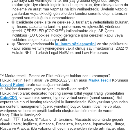
yapmaya izin verilmeyen site, her yaş grubuna uygundur. Siteye
katılım için Üye olmak kişinin kendi seçimi olup, üye olmayanların da
inceleme ve araştırma yapmasına izin verilmektedir. Üyelerin yazdığı
yazılardan veya eklediği görsellerden kendisi sorumlu olup, sitemizin
garanti sorumluluğu bulunmamaktadır.
© İçeriklerde gerek site ve gerekse 3. taraflarca yerleştirilmiş bulunan,
iş, finans, pazarlama tanıtım, performans ve işlevsellik yönünden
gerekli ÇEREZLER (COOKIES) kullanılmakta olup, AB Çerez
Politikası (EU Cookies Policy) gereğince işbu çerezleri kabul veya
reddetme seçimi kullanıcıya aittir.
📖 Siteden yararlanmakla
kullanım sözleşmesini
ve site politikasını
kabul etmiş ve tüm yönergelere vakıf olmuş sayılmaktasınız. 2022 ©
Hukuki NET - Turkish Legal NetWork and Law Resources.
™ Marka tescili, Patent ve Fikri mülkiyet hakları nasıl korunuyor?
Hukuki.Net’in Telif Hakları ve 2002-2022 yılları arası
Marka Tescil
Koruması
Levent Patent
tarafından sağlanmaktadır.
♾️ Makine donanım yapı ve yazılım özellikleri nedir?
Hukuki.Net olarak dedicated hosting serveri bilfiil yoğun trafiği yönetebilen
CubeCDN
, vmware esx server, hyperv, virtual server (sanal sunucu), Sql
express ve cloud hosting teknolojisi kullanmaktadır. Web yazılımı yönünden
ise content management (içerik yönetimi) büyük kısmı itibari ile vb olup,
wordpress ve benzeri çeşitli kodlarla oluşturulan bölümleri de vardır.
Hangi Diller kullanılıyor?
Anadil: 🇹🇷 Türkçe. 🌐 Yabancı dil tercüme: Masaüstü sürümünde geçerli
olmak üzere; İngilizce, Almanca, Fransızca, İtalyanca, İspanyolca, Hintçe,
Rusça ve Arapça. (Bu yabancı dil çeviri seçenekleri ileride artırılacak olup,