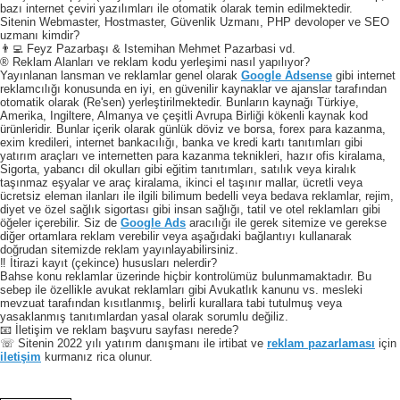
bazı internet çeviri yazılımları ile otomatik olarak temin edilmektedir.
Sitenin Webmaster, Hostmaster, Güvenlik Uzmanı, PHP devoloper ve SEO
uzmanı kimdir?
👨‍💻 Feyz Pazarbaşı & Istemihan Mehmet Pazarbasi vd.
® Reklam Alanları ve reklam kodu yerleşimi nasıl yapılıyor?
Yayınlanan lansman ve reklamlar genel olarak
Google Adsense
gibi internet
reklamcılığı konusunda en iyi, en güvenilir kaynaklar ve ajanslar tarafından
otomatik olarak (Re'sen) yerleştirilmektedir. Bunların kaynağı Türkiye,
Amerika, Ingiltere, Almanya ve çeşitli Avrupa Birliği kökenli kaynak kod
ürünleridir. Bunlar içerik olarak günlük döviz ve borsa, forex para kazanma,
exim kredileri, internet bankacılığı, banka ve kredi kartı tanıtımları gibi
yatırım araçları ve internetten para kazanma teknikleri, hazır ofis kiralama,
Sigorta, yabancı dil okulları gibi eğitim tanıtımları, satılık veya kiralık
taşınmaz eşyalar ve araç kiralama, ikinci el taşınır mallar, ücretli veya
ücretsiz eleman ilanları ile ilgili bilimum bedelli veya bedava reklamlar, rejim,
diyet ve özel sağlık sigortası gibi insan sağlığı, tatil ve otel reklamları gibi
öğeler içerebilir. Siz de
Google Ads
aracılığı ile gerek sitemize ve gerekse
diğer ortamlara reklam verebilir veya aşağıdaki bağlantıyı kullanarak
doğrudan sitemizde reklam yayınlayabilirsiniz.
‼️ İtirazi kayıt (çekince) hususları nelerdir?
Bahse konu reklamlar üzerinde hiçbir kontrolümüz bulunmamaktadır. Bu
sebep ile özellikle avukat reklamları gibi Avukatlık kanunu vs. mesleki
mevzuat tarafından kısıtlanmış, belirli kurallara tabi tutulmuş veya
yasaklanmış tanıtımlardan yasal olarak sorumlu değiliz.
📧 İletişim ve reklam başvuru sayfası nerede?
☏ Sitenin 2022 yılı yatırım danışmanı ile irtibat ve
reklam pazarlaması
için
iletişim
kurmanız rica olunur.