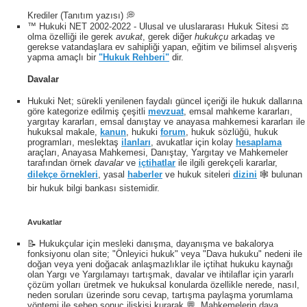
Krediler (Tanıtım yazısı) 💭
™ Hukuki NET 2002-2022 - Ulusal ve uluslararası Hukuk Sitesi ⚖️
olma özelliği ile gerek
avukat
, gerek diğer
hukukçu
arkadaş ve
gerekse vatandaşlara ev sahipliği yapan, eğitim ve bilimsel alışveriş
yapma amaçlı bir
"Hukuk Rehberi"
dir.
Davalar
Hukuki Net; sürekli yenilenen faydalı güncel içeriği ile hukuk dallarına
göre kategorize edilmiş çeşitli
mevzuat
, emsal mahkeme kararları,
yargıtay kararları, emsal danıştay ve anayasa mahkemesi kararları ile
hukuksal makale,
kanun
, hukuki
forum
, hukuk sözlüğü, hukuk
programları, meslektaş
ilanları
, avukatlar için kolay
hesaplama
araçları, Anayasa Mahkemesi, Danıştay, Yargıtay ve Mahkemeler
tarafından örnek
davalar
ve
içtihatlar
ile ilgili gerekçeli kararlar,
dilekçe örnekleri
, yasal
haberler
ve hukuk siteleri
dizini
🕸 bulunan
bir hukuk bilgi bankası sistemidir.
Avukatlar
📝 Hukukçular için mesleki danışma, dayanışma ve bakalorya
fonksiyonu olan site; "Önleyici hukuk" veya "Dava hukuku" nedeni ile
doğan veya yeni doğacak anlaşmazlıklar ile içtihat hukuku kaynağı
olan Yargı ve Yargılamayı tartışmak, davalar ve ihtilaflar için yararlı
çözüm yolları üretmek ve hukuksal konularda özellikle nerede, nasıl,
neden soruları üzerinde soru cevap, tartışma paylaşma yorumlama
yöntemi ile sebep sonuç ilişkisi kurarak 💬, Mahkemelerin dava