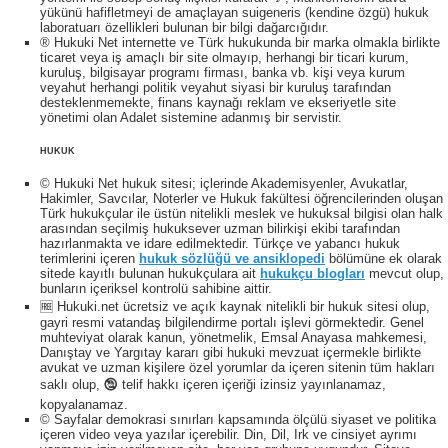
yükünü hafifletmeyi de amaçlayan suigeneris (kendine özgü) hukuk
laboratuarı özellikleri bulunan bir bilgi dağarcığıdır.
® Hukuki Net internette ve Türk hukukunda bir marka olmakla birlikte
ticaret veya iş amaçlı bir site olmayıp, herhangi bir ticari kurum,
kuruluş, bilgisayar programı firması, banka vb. kişi veya kurum
veyahut herhangi politik veyahut siyasi bir kuruluş tarafından
desteklenmemekte, finans kaynağı reklam ve ekseriyetle site
yönetimi olan Adalet sistemine adanmış bir servistir.
HUKUK
© Hukuki Net hukuk sitesi; içlerinde Akademisyenler, Avukatlar,
Hakimler, Savcılar, Noterler ve Hukuk fakültesi öğrencilerinden oluşan
Türk hukukçular ile üstün nitelikli meslek ve hukuksal bilgisi olan halk
arasından seçilmiş hukuksever uzman bilirkişi ekibi tarafından
hazırlanmakta ve idare edilmektedir. Türkçe ve yabancı hukuk
terimlerini içeren
hukuk sözlüğü ve ansiklopedi
bölümüne ek olarak
sitede kayıtlı bulunan hukukçulara ait
hukukçu blogları
mevcut olup,
bunların içeriksel kontrolü sahibine aittir.
🆓 Hukuki.net ücretsiz ve açık kaynak nitelikli bir hukuk sitesi olup,
gayri resmi vatandaş bilgilendirme portalı işlevi görmektedir. Genel
muhteviyat olarak kanun, yönetmelik, Emsal Anayasa mahkemesi,
Danıştay ve Yargıtay kararı gibi hukuki mevzuat içermekle birlikte
avukat ve uzman kişilere özel yorumlar da içeren sitenin tüm hakları
saklı olup, 🕲 telif hakkı içeren içeriği izinsiz yayınlanamaz,
kopyalanamaz.
© Sayfalar demokrasi sınırları kapsamında ölçülü siyaset ve politika
içeren video veya yazılar içerebilir. Din, Dil, Irk ve cinsiyet ayrımı