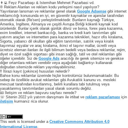
👨‍💻 Feyz Pazarbaşı & Istemihan Mehmet Pazarbasi vd.
® Reklam Alanları ve reklam kodu yerleşimi nasıl yapılıyor?
Yayınlanan lansman ve reklamlar genel olarak
Google Adsense
gibi internet
reklamcılığı konusunda en iyi, en güvenilir kaynaklar ve ajanslar tarafından
otomatik olarak (Re'sen) yerleştirilmektedir. Bunların kaynağı Türkiye,
Amerika, Ingiltere, Almanya ve çeşitli Avrupa Birliği kökenli kaynak kod
ürünleridir. Bunlar içerik olarak günlük döviz ve borsa, forex para kazanma,
exim kredileri, internet bankacılığı, banka ve kredi kartı tanıtımları gibi
yatırım araçları ve internetten para kazanma teknikleri, hazır ofis kiralama,
Sigorta, yabancı dil okulları gibi eğitim tanıtımları, satılık veya kiralık
taşınmaz eşyalar ve araç kiralama, ikinci el taşınır mallar, ücretli veya
ücretsiz eleman ilanları ile ilgili bilimum bedelli veya bedava reklamlar, rejim,
diyet ve özel sağlık sigortası gibi insan sağlığı, tatil ve otel reklamları gibi
öğeler içerebilir. Siz de
Google Ads
aracılığı ile gerek sitemize ve gerekse
diğer ortamlara reklam verebilir veya aşağıdaki bağlantıyı kullanarak
doğrudan sitemizde reklam yayınlayabilirsiniz.
‼️ İtirazi kayıt (çekince) hususları nelerdir?
Bahse konu reklamlar üzerinde hiçbir kontrolümüz bulunmamaktadır. Bu
sebep ile özellikle avukat reklamları gibi Avukatlık kanunu vs. mesleki
mevzuat tarafından kısıtlanmış, belirli kurallara tabi tutulmuş veya
yasaklanmış tanıtımlardan yasal olarak sorumlu değiliz.
📧 İletişim ve reklam başvuru sayfası nerede?
☏ Sitenin 2022 yılı yatırım danışmanı ile irtibat ve
reklam pazarlaması
için
iletişim
kurmanız rica olunur.
This work is licensed under a
Creative Commons Attribution 4.0
International License
.