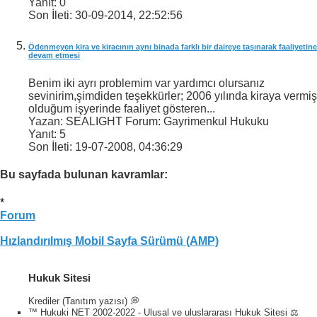
Yanıt:
0
Son İleti:
30-09-2014,
22:52:56
Ödenmeyen kira ve kiracının aynı binada farklı bir daireye taşınarak faaliyetine
devam etmesi
Benim iki ayrı problemim var yardımcı olursanız
sevinirim,şimdiden teşekkürler; 2006 yılında kiraya vermiş
olduğum işyerinde faaliyet gösteren...
Yazan: SEALIGHT Forum: Gayrimenkul Hukuku
Yanıt:
5
Son İleti:
19-07-2008,
04:36:29
Bu sayfada bulunan kavramlar:
*
Forum
Hızlandırılmış Mobil Sayfa Sürümü (AMP)
Hukuk Sitesi
Krediler (Tanıtım yazısı) 💭
™ Hukuki NET 2002-2022 - Ulusal ve uluslararası Hukuk Sitesi ⚖️