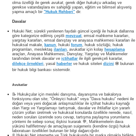
olma özelliği ile gerek
avukat
, gerek diğer
hukukçu
arkadaş ve
gerekse vatandaşlara ev sahipliği yapan, eğitim ve bilimsel alışveriş
yapma amaçlı bir
"Hukuk Rehberi"
dir.
Davalar
Hukuki Net; sürekli yenilenen faydalı güncel içeriği ile hukuk dallarına
göre kategorize edilmiş çeşitli
mevzuat
, emsal mahkeme kararları,
yargıtay kararları, emsal danıştay ve anayasa mahkemesi kararları ile
hukuksal makale,
kanun
, hukuki
forum
, hukuk sözlüğü, hukuk
programları, meslektaş
ilanları
, avukatlar için kolay
hesaplama
araçları, Anayasa Mahkemesi, Danıştay, Yargıtay ve Mahkemeler
tarafından örnek
davalar
ve
içtihatlar
ile ilgili gerekçeli kararlar,
dilekçe örnekleri
, yasal
haberler
ve hukuk siteleri
dizini
🕸 bulunan
bir hukuk bilgi bankası sistemidir.
Avukatlar
📝 Hukukçular için mesleki danışma, dayanışma ve bakalorya
fonksiyonu olan site; "Önleyici hukuk" veya "Dava hukuku" nedeni ile
doğan veya yeni doğacak anlaşmazlıklar ile içtihat hukuku kaynağı
olan Yargı ve Yargılamayı tartışmak, davalar ve ihtilaflar için yararlı
çözüm yolları üretmek ve hukuksal konularda özellikle nerede, nasıl,
neden soruları üzerinde soru cevap, tartışma paylaşma yorumlama
yöntemi ile sebep sonuç ilişkisi kurarak 💬, Mahkemelerin dava
yükünü hafifletmeyi de amaçlayan suigeneris (kendine özgü) hukuk
laboratuarı özellikleri bulunan bir bilgi dağarcığıdır.
® Hukuki Net internette ve Türk hukukunda bir marka olmakla birlikte