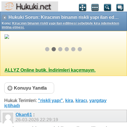
Hukuki Sorun: Kiracının binanın riskli yapı ilan edilmesi sebebiyle kira ödemekten imtina etmesi.
Konu:
Kiracının binanın riskli yapı ilan edilmesi sebebiyle kira ödemekten
imtina etmesi.
ALLYZ Online butik. İndirimleri kaçırmayın.
Konuyu Yanıtla
Hukuk Terimleri:
"riskli yapı"
,
kira
,
kiracı
,
yargıtay
içtihadı
Okan61
:
26-03-2026
22:29:19