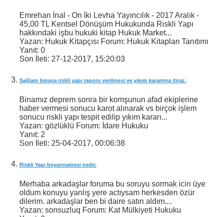
Emrehan İnal - On İki Levha Yayıncılık - 2017 Aralık -
45,00 TL Kentsel Dönüşüm Hukukunda Riskli Yapı
hakkındaki işbu hukuki kitap Hukuk Market...
Yazan: Hukuk Kitapçısı Forum: Hukuk Kitapları Tanıtımı
Yanıt:
0
Son İleti:
27-12-2017,
15:20:03
Sağlam binaya riskli yapı raporu verilmesi ve yıkım kararrına itiraz.
Binamız deprem sonra bir komşunun afad ekiplerine
haber vermesi sonucu karot alınarak vs birçok işlem
sonucu riskli yapı tespit edilip yıkım kararı...
Yazan: gözlüklü Forum: İdare Hukuku
Yanıt:
2
Son İleti:
25-04-2017,
00:06:38
Riskli Yapı beyannamesi nedir.
Merhaba arkadaşlar foruma bu soruyu sormak icin üye
oldum konuyu yanlış yere actıysam herkesden özür
dilerim. arkadaşlar ben bi daire satın aldım....
Yazan: sonsuzluq Forum: Kat Mülkiyeti Hukuku