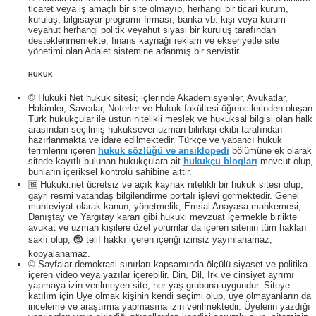
ticaret veya iş amaçlı bir site olmayıp, herhangi bir ticari kurum,
kuruluş, bilgisayar programı firması, banka vb. kişi veya kurum
veyahut herhangi politik veyahut siyasi bir kuruluş tarafından
desteklenmemekte, finans kaynağı reklam ve ekseriyetle site
yönetimi olan Adalet sistemine adanmış bir servistir.
HUKUK
© Hukuki Net hukuk sitesi; içlerinde Akademisyenler, Avukatlar,
Hakimler, Savcılar, Noterler ve Hukuk fakültesi öğrencilerinden oluşan
Türk hukukçular ile üstün nitelikli meslek ve hukuksal bilgisi olan halk
arasından seçilmiş hukuksever uzman bilirkişi ekibi tarafından
hazırlanmakta ve idare edilmektedir. Türkçe ve yabancı hukuk
terimlerini içeren
hukuk sözlüğü ve ansiklopedi
bölümüne ek olarak
sitede kayıtlı bulunan hukukçulara ait
hukukçu blogları
mevcut olup,
bunların içeriksel kontrolü sahibine aittir.
🆓 Hukuki.net ücretsiz ve açık kaynak nitelikli bir hukuk sitesi olup,
gayri resmi vatandaş bilgilendirme portalı işlevi görmektedir. Genel
muhteviyat olarak kanun, yönetmelik, Emsal Anayasa mahkemesi,
Danıştay ve Yargıtay kararı gibi hukuki mevzuat içermekle birlikte
avukat ve uzman kişilere özel yorumlar da içeren sitenin tüm hakları
saklı olup, 🕲 telif hakkı içeren içeriği izinsiz yayınlanamaz,
kopyalanamaz.
© Sayfalar demokrasi sınırları kapsamında ölçülü siyaset ve politika
içeren video veya yazılar içerebilir. Din, Dil, Irk ve cinsiyet ayrımı
yapmaya izin verilmeyen site, her yaş grubuna uygundur. Siteye
katılım için Üye olmak kişinin kendi seçimi olup, üye olmayanların da
inceleme ve araştırma yapmasına izin verilmektedir. Üyelerin yazdığı