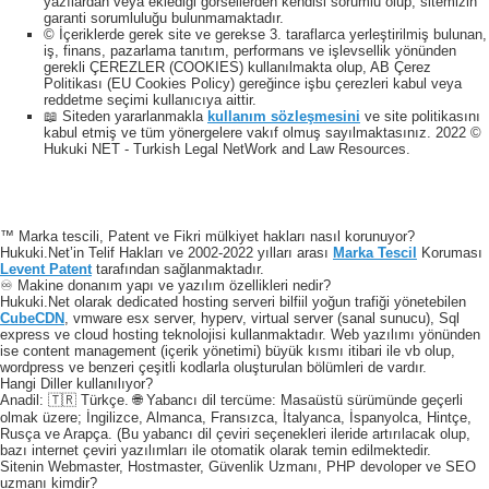
yazılardan veya eklediği görsellerden kendisi sorumlu olup, sitemizin
garanti sorumluluğu bulunmamaktadır.
© İçeriklerde gerek site ve gerekse 3. taraflarca yerleştirilmiş bulunan,
iş, finans, pazarlama tanıtım, performans ve işlevsellik yönünden
gerekli ÇEREZLER (COOKIES) kullanılmakta olup, AB Çerez
Politikası (EU Cookies Policy) gereğince işbu çerezleri kabul veya
reddetme seçimi kullanıcıya aittir.
📖 Siteden yararlanmakla
kullanım sözleşmesini
ve site politikasını
kabul etmiş ve tüm yönergelere vakıf olmuş sayılmaktasınız. 2022 ©
Hukuki NET - Turkish Legal NetWork and Law Resources.
™ Marka tescili, Patent ve Fikri mülkiyet hakları nasıl korunuyor?
Hukuki.Net’in Telif Hakları ve 2002-2022 yılları arası
Marka Tescil
Koruması
Levent Patent
tarafından sağlanmaktadır.
♾️ Makine donanım yapı ve yazılım özellikleri nedir?
Hukuki.Net olarak dedicated hosting serveri bilfiil yoğun trafiği yönetebilen
CubeCDN
, vmware esx server, hyperv, virtual server (sanal sunucu), Sql
express ve cloud hosting teknolojisi kullanmaktadır. Web yazılımı yönünden
ise content management (içerik yönetimi) büyük kısmı itibari ile vb olup,
wordpress ve benzeri çeşitli kodlarla oluşturulan bölümleri de vardır.
Hangi Diller kullanılıyor?
Anadil: 🇹🇷 Türkçe. 🌐 Yabancı dil tercüme: Masaüstü sürümünde geçerli
olmak üzere; İngilizce, Almanca, Fransızca, İtalyanca, İspanyolca, Hintçe,
Rusça ve Arapça. (Bu yabancı dil çeviri seçenekleri ileride artırılacak olup,
bazı internet çeviri yazılımları ile otomatik olarak temin edilmektedir.
Sitenin Webmaster, Hostmaster, Güvenlik Uzmanı, PHP devoloper ve SEO
uzmanı kimdir?