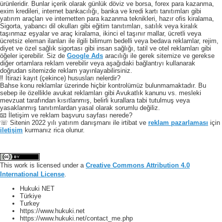
ürünleridir. Bunlar içerik olarak günlük döviz ve borsa, forex para kazanma,
exim kredileri, internet bankacılığı, banka ve kredi kartı tanıtımları gibi
yatırım araçları ve internetten para kazanma teknikleri, hazır ofis kiralama,
Sigorta, yabancı dil okulları gibi eğitim tanıtımları, satılık veya kiralık
taşınmaz eşyalar ve araç kiralama, ikinci el taşınır mallar, ücretli veya
ücretsiz eleman ilanları ile ilgili bilimum bedelli veya bedava reklamlar, rejim,
diyet ve özel sağlık sigortası gibi insan sağlığı, tatil ve otel reklamları gibi
öğeler içerebilir. Siz de
Google Ads
aracılığı ile gerek sitemize ve gerekse
diğer ortamlara reklam verebilir veya aşağıdaki bağlantıyı kullanarak
doğrudan sitemizde reklam yayınlayabilirsiniz.
‼️ İtirazi kayıt (çekince) hususları nelerdir?
Bahse konu reklamlar üzerinde hiçbir kontrolümüz bulunmamaktadır. Bu
sebep ile özellikle avukat reklamları gibi Avukatlık kanunu vs. mesleki
mevzuat tarafından kısıtlanmış, belirli kurallara tabi tutulmuş veya
yasaklanmış tanıtımlardan yasal olarak sorumlu değiliz.
📧 İletişim ve reklam başvuru sayfası nerede?
☏ Sitenin 2022 yılı yatırım danışmanı ile irtibat ve
reklam pazarlaması
için
iletişim
kurmanız rica olunur.
This work is licensed under a
Creative Commons Attribution 4.0
International License
.
Hukuki NET
Türkiye
Turkey
https://www.hukuki.net
https://www.hukuki.net/contact_me.php