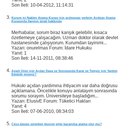
Son İleti:
10-04-2012,
11:14:31
Kurum içi Naklen Atama Kurası için açılmayan yerlerin Açıktan Atama
Kurasında ilanının iptali hakkında
Merhabalar, sorum biraz karışık gelebilir, kısaca
özetlemeye çalışacağım. Uzman doktor olarak devlet
hastanesinde çalışıyorum. Kurumdan tayinimi...
Yazan: onurelmas Forum: İdare Hukuku
Yanıt:
1
Son İleti:
14-11-2011,
08:38:46
Ayıplı Ürün için Açılan Dava ve Sonrasında Karar ve Temyiz için Yardım
Edebilir misiniz?
Hukuki açıdan yardımına ihtiyacım var daha doğrusu
açıklamana. Öncelikle konuyu anlatayım sonrasında
sorumu sorayım. Üniversiteye başladığım...
Yazan: ElusivE Forum: Tüketici Hakları
Yanıt:
4
Son İleti:
07-06-2010,
08:34:03
Ceza davası sürerken kpssye girip kazanılsa atama olur mu?