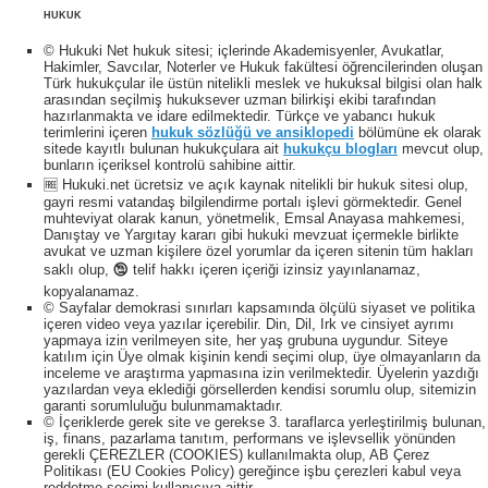
HUKUK
© Hukuki Net hukuk sitesi; içlerinde Akademisyenler, Avukatlar,
Hakimler, Savcılar, Noterler ve Hukuk fakültesi öğrencilerinden oluşan
Türk hukukçular ile üstün nitelikli meslek ve hukuksal bilgisi olan halk
arasından seçilmiş hukuksever uzman bilirkişi ekibi tarafından
hazırlanmakta ve idare edilmektedir. Türkçe ve yabancı hukuk
terimlerini içeren
hukuk sözlüğü ve ansiklopedi
bölümüne ek olarak
sitede kayıtlı bulunan hukukçulara ait
hukukçu blogları
mevcut olup,
bunların içeriksel kontrolü sahibine aittir.
🆓 Hukuki.net ücretsiz ve açık kaynak nitelikli bir hukuk sitesi olup,
gayri resmi vatandaş bilgilendirme portalı işlevi görmektedir. Genel
muhteviyat olarak kanun, yönetmelik, Emsal Anayasa mahkemesi,
Danıştay ve Yargıtay kararı gibi hukuki mevzuat içermekle birlikte
avukat ve uzman kişilere özel yorumlar da içeren sitenin tüm hakları
saklı olup, 🕲 telif hakkı içeren içeriği izinsiz yayınlanamaz,
kopyalanamaz.
© Sayfalar demokrasi sınırları kapsamında ölçülü siyaset ve politika
içeren video veya yazılar içerebilir. Din, Dil, Irk ve cinsiyet ayrımı
yapmaya izin verilmeyen site, her yaş grubuna uygundur. Siteye
katılım için Üye olmak kişinin kendi seçimi olup, üye olmayanların da
inceleme ve araştırma yapmasına izin verilmektedir. Üyelerin yazdığı
yazılardan veya eklediği görsellerden kendisi sorumlu olup, sitemizin
garanti sorumluluğu bulunmamaktadır.
© İçeriklerde gerek site ve gerekse 3. taraflarca yerleştirilmiş bulunan,
iş, finans, pazarlama tanıtım, performans ve işlevsellik yönünden
gerekli ÇEREZLER (COOKIES) kullanılmakta olup, AB Çerez
Politikası (EU Cookies Policy) gereğince işbu çerezleri kabul veya
reddetme seçimi kullanıcıya aittir.