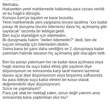
Merhaba,
Hakaretten yerel mahkemede hakkımda para cezası verildi
ve bu hagb'e dönüştü.
Konuyu Aym'ye taşıdım ve karar bozuldu.
Yerel mahkemede yeni yargılama öncesi tarafıma ''xxx kadar
parayı ilk duruşma öncesi öderseniz dava hiç açılmamış gibi
sayılacak'' tarzında bir tebligat geldi.
Ben suçlu olamdığım için ödemedim.
İlk duruşmada hakim ''neden ödemedin?'' dedi, ben de
suçum olmadığı için ödemedim dedim.
Sonra bana bir şans daha verdiğini ve 2. duruşmaya kadar
yatırmam halinde davanın hiç açılmamış gibi olacağını iletti.
Ben bu parayı yatırırsam her ne kadar dava açılmasa veya
hagb olamsa da suçu kabul etmiş gibi sayılırım diye
düşünüyorum ve sonrasında karşı taraf manevi tazminat
davası açar diye düşünüyorum veya boşanma safhasında
bu para ödeyip suçu kabul etmem bir kusur olarak
değerlendirilir diye düşünüyorum.
Sizce ne yapmalıyım?
Para çok ufak bir meblağ zaten, sorun değil yatırırm ama
sonrasında bana yaptırımları olur mu?