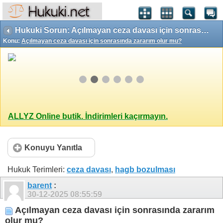
Hukuki Sorun: Açılmayan ceza davası için sonrasında zararım olur mu?
Konu:
Açılmayan ceza davası için sonrasında zararım olur mu?
ALLYZ Online butik. İndirimleri kaçırmayın.
Konuyu Yanıtla
Hukuk Terimleri:
ceza davası
,
hagb bozulması
barent
:
30-12-2025
08:55:59
Açılmayan ceza davası için sonrasında zararım
olur mu?