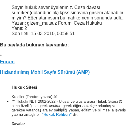
Sayın hukuk sever üyelerimiz. Ceza davası
sürerken(dolandırıcılık) kpss sınavına girsem atanabilir
miyim? Eğer atanırsam bu mahkemenin sonunda adli...
Yazan: gizem_mutsuz Forum: Ceza Hukuku
Yanıt:
2
Son İleti:
15-03-2010,
00:58:51
Bu sayfada bulunan kavramlar:
*
Forum
Hızlandırılmış Mobil Sayfa Sürümü (AMP)
Hukuk Sitesi
Krediler (Tanıtım yazısı) 💭
™ Hukuki NET 2002-2022 - Ulusal ve uluslararası Hukuk Sitesi ⚖️
olma özelliği ile gerek
avukat
, gerek diğer
hukukçu
arkadaş ve
gerekse vatandaşlara ev sahipliği yapan, eğitim ve bilimsel alışveriş
yapma amaçlı bir
"Hukuk Rehberi"
dir.
Davalar