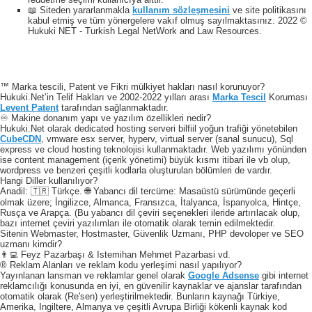
📖 Siteden yararlanmakla
kullanım sözleşmesini
ve site politikasını
kabul etmiş ve tüm yönergelere vakıf olmuş sayılmaktasınız. 2022 ©
Hukuki NET - Turkish Legal NetWork and Law Resources.
™ Marka tescili, Patent ve Fikri mülkiyet hakları nasıl korunuyor?
Hukuki.Net’in Telif Hakları ve 2002-2022 yılları arası
Marka Tescil
Koruması
Levent Patent
tarafından sağlanmaktadır.
♾️ Makine donanım yapı ve yazılım özellikleri nedir?
Hukuki.Net olarak dedicated hosting serveri bilfiil yoğun trafiği yönetebilen
CubeCDN
, vmware esx server, hyperv, virtual server (sanal sunucu), Sql
express ve cloud hosting teknolojisi kullanmaktadır. Web yazılımı yönünden
ise content management (içerik yönetimi) büyük kısmı itibari ile vb olup,
wordpress ve benzeri çeşitli kodlarla oluşturulan bölümleri de vardır.
Hangi Diller kullanılıyor?
Anadil: 🇹🇷 Türkçe. 🌐 Yabancı dil tercüme: Masaüstü sürümünde geçerli
olmak üzere; İngilizce, Almanca, Fransızca, İtalyanca, İspanyolca, Hintçe,
Rusça ve Arapça. (Bu yabancı dil çeviri seçenekleri ileride artırılacak olup,
bazı internet çeviri yazılımları ile otomatik olarak temin edilmektedir.
Sitenin Webmaster, Hostmaster, Güvenlik Uzmanı, PHP devoloper ve SEO
uzmanı kimdir?
👨‍💻 Feyz Pazarbaşı & Istemihan Mehmet Pazarbasi vd.
® Reklam Alanları ve reklam kodu yerleşimi nasıl yapılıyor?
Yayınlanan lansman ve reklamlar genel olarak
Google Adsense
gibi internet
reklamcılığı konusunda en iyi, en güvenilir kaynaklar ve ajanslar tarafından
otomatik olarak (Re'sen) yerleştirilmektedir. Bunların kaynağı Türkiye,
Amerika, Ingiltere, Almanya ve çeşitli Avrupa Birliği kökenli kaynak kod