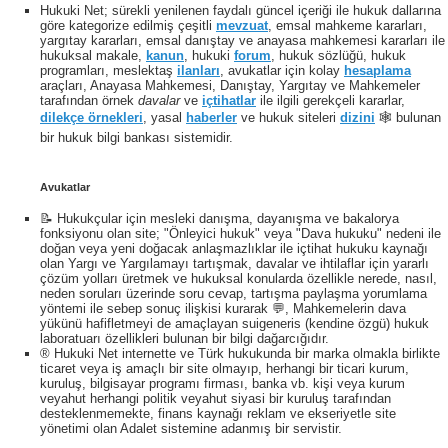
Hukuki Net; sürekli yenilenen faydalı güncel içeriği ile hukuk dallarına
göre kategorize edilmiş çeşitli
mevzuat
, emsal mahkeme kararları,
yargıtay kararları, emsal danıştay ve anayasa mahkemesi kararları ile
hukuksal makale,
kanun
, hukuki
forum
, hukuk sözlüğü, hukuk
programları, meslektaş
ilanları
, avukatlar için kolay
hesaplama
araçları, Anayasa Mahkemesi, Danıştay, Yargıtay ve Mahkemeler
tarafından örnek
davalar
ve
içtihatlar
ile ilgili gerekçeli kararlar,
dilekçe örnekleri
, yasal
haberler
ve hukuk siteleri
dizini
🕸 bulunan
bir hukuk bilgi bankası sistemidir.
Avukatlar
📝 Hukukçular için mesleki danışma, dayanışma ve bakalorya
fonksiyonu olan site; "Önleyici hukuk" veya "Dava hukuku" nedeni ile
doğan veya yeni doğacak anlaşmazlıklar ile içtihat hukuku kaynağı
olan Yargı ve Yargılamayı tartışmak, davalar ve ihtilaflar için yararlı
çözüm yolları üretmek ve hukuksal konularda özellikle nerede, nasıl,
neden soruları üzerinde soru cevap, tartışma paylaşma yorumlama
yöntemi ile sebep sonuç ilişkisi kurarak 💬, Mahkemelerin dava
yükünü hafifletmeyi de amaçlayan suigeneris (kendine özgü) hukuk
laboratuarı özellikleri bulunan bir bilgi dağarcığıdır.
® Hukuki Net internette ve Türk hukukunda bir marka olmakla birlikte
ticaret veya iş amaçlı bir site olmayıp, herhangi bir ticari kurum,
kuruluş, bilgisayar programı firması, banka vb. kişi veya kurum
veyahut herhangi politik veyahut siyasi bir kuruluş tarafından
desteklenmemekte, finans kaynağı reklam ve ekseriyetle site
yönetimi olan Adalet sistemine adanmış bir servistir.