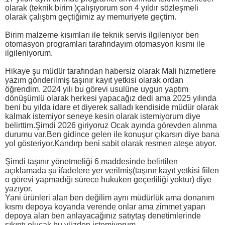
olarak (teknik birim )çalışıyorum son 4 yıldır sözleşmeli
olarak çalıştım geçtiğimiz ay memuriyete geçtim.
Birim malzeme kısımları ile teknik servis ilgileniyor ben
otomasyon programları tarafındayım otomasyon kısmı ile
ilgileniyorum.
Hikaye şu müdür tarafından habersiz olarak Mali hizmetlere
yazım gönderilmiş taşınır kayıt yetkisi olarak ordan
öğrendim. 2024 yılı bu görevi usulüne uygun yaptım
dönüşümlü olarak herkesi yapacağız dedi ama 2025 yılında
beni bu yılda idare et diyerek salladı kendiside müdür olarak
kalmak istemiyor seneye kesin olarak istemiyorum diye
belirttim.Şimdi 2026 giriyoruz Ocak ayında görevden alınma
durumu var.Ben gidince gelen ile konuşur çıkarsın diye bana
yol gösteriyor.Kandırp beni sabit olarak resmen ateşe atıyor.
Şimdi taşınır yönetmeliği 6 maddesinde belirtilen
açıklamada şu ifadelere yer verilmiş(taşınır kayıt yetkisi fiilen
o görevi yapmadığı sürece hukuken geçerliliği yoktur) diye
yazıyor.
Yani ürünleri alan ben değilim aynı müdürlük ama donanım
kısmı depoya koyanda verende onlar ama zimmet yapan
depoya alan ben anlayacağınız satıytaş denetimlerinde
sıkıntı olucak bu yüzden istemiyorum.