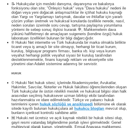
📝 Hukukçular için mesleki danışma, dayanışma ve bakalorya
fonksiyonu olan site; "Önleyici hukuk" veya "Dava hukuku" nedeni ile
doğan veya yeni doğacak anlaşmazlıklar ile içtihat hukuku kaynağı
olan Yargı ve Yargılamayı tartışmak, davalar ve ihtilaflar için yararlı
çözüm yolları üretmek ve hukuksal konularda özellikle nerede, nasıl,
neden soruları üzerinde soru cevap, tartışma paylaşma yorumlama
yöntemi ile sebep sonuç ilişkisi kurarak 💬, Mahkemelerin dava
yükünü hafifletmeyi de amaçlayan suigeneris (kendine özgü) hukuk
laboratuarı özellikleri bulunan bir bilgi dağarcığıdır.
® Hukuki Net internette ve Türk hukukunda bir marka olmakla birlikte
ticaret veya iş amaçlı bir site olmayıp, herhangi bir ticari kurum,
kuruluş, bilgisayar programı firması, banka vb. kişi veya kurum
veyahut herhangi politik veyahut siyasi bir kuruluş tarafından
desteklenmemekte, finans kaynağı reklam ve ekseriyetle site
yönetimi olan Adalet sistemine adanmış bir servistir.
HUKUK
© Hukuki Net hukuk sitesi; içlerinde Akademisyenler, Avukatlar,
Hakimler, Savcılar, Noterler ve Hukuk fakültesi öğrencilerinden oluşan
Türk hukukçular ile üstün nitelikli meslek ve hukuksal bilgisi olan halk
arasından seçilmiş hukuksever uzman bilirkişi ekibi tarafından
hazırlanmakta ve idare edilmektedir. Türkçe ve yabancı hukuk
terimlerini içeren
hukuk sözlüğü ve ansiklopedi
bölümüne ek olarak
sitede kayıtlı bulunan hukukçulara ait
hukukçu blogları
mevcut olup,
bunların içeriksel kontrolü sahibine aittir.
🆓 Hukuki.net ücretsiz ve açık kaynak nitelikli bir hukuk sitesi olup,
gayri resmi vatandaş bilgilendirme portalı işlevi görmektedir. Genel
muhteviyat olarak kanun, yönetmelik, Emsal Anayasa mahkemesi,