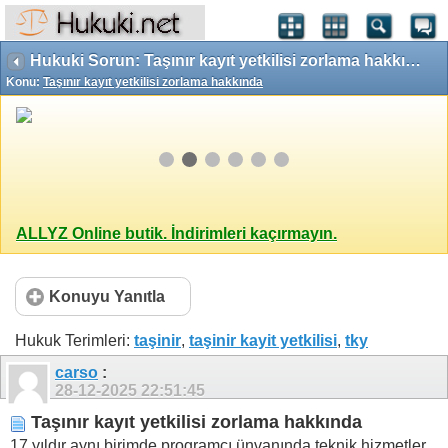
Hukuki Sorun: Taşınır kayıt yetkilisi zorlama hakkında
Konu:
Taşınır kayıt yetkilisi zorlama hakkında
ALLYZ Online butik. İndirimleri kaçırmayın.
Konuyu Yanıtla
Hukuk Terimleri:
taşinir
,
taşinir kayit yetkilisi
,
tky
carso
:
28-12-2025
22:51:45
Taşınır kayıt yetkilisi zorlama hakkında
17 yıldır aynı birimde programcı ünvanında teknik hizmetler