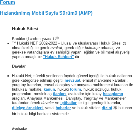
Forum
Hızlandırılmış Mobil Sayfa Sürümü (AMP)
Hukuk Sitesi
Krediler (Tanıtım yazısı) 💭
™ Hukuki NET 2002-2022 - Ulusal ve uluslararası Hukuk Sitesi ⚖️
olma özelliği ile gerek
avukat
, gerek diğer
hukukçu
arkadaş ve
gerekse vatandaşlara ev sahipliği yapan, eğitim ve bilimsel alışveriş
yapma amaçlı bir
"Hukuk Rehberi"
dir.
Davalar
Hukuki Net; sürekli yenilenen faydalı güncel içeriği ile hukuk dallarına
göre kategorize edilmiş çeşitli
mevzuat
, emsal mahkeme kararları,
yargıtay kararları, emsal danıştay ve anayasa mahkemesi kararları ile
hukuksal makale,
kanun
, hukuki
forum
, hukuk sözlüğü, hukuk
programları, meslektaş
ilanları
, avukatlar için kolay
hesaplama
araçları, Anayasa Mahkemesi, Danıştay, Yargıtay ve Mahkemeler
tarafından örnek
davalar
ve
içtihatlar
ile ilgili gerekçeli kararlar,
dilekçe örnekleri
, yasal
haberler
ve hukuk siteleri
dizini
🕸 bulunan
bir hukuk bilgi bankası sistemidir.
Avukatlar