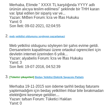
Merhaba, Elimde " XXXX TL karşılığında YYYY adlı
ürünün alıcıya teslim edilmesi" şeklinde bir THH kararı
var. İptal edilen bir sipariş var ve...
Yazan: MrBen Forum: İcra ve İflas Hukuku
Yanıt:
0
Son İleti:
09-02-2021,
02:04:55
meb yetkilisi oldugunu soyleyen pazarlamaci
Meb yetkilisi oldugunu söyleyen bir şahıs evime geldi.
Dersanelerin kapatilmasi üzere ortaokul ogrencileri için
devletin internet üzerinden 6 yıllık...
Yazan: alyabelis Forum: İcra ve İflas Hukuku
Yanıt:
3
Son İleti:
19-07-2016,
04:52:39
[Tüketici şikayetleri]
Bedaş Yetkilisi Elektrik Sayacımı Patlattı
Merhaba 19-11-2015 son ödeme tarihli bedaş faturamı
yaptırmadığım için bedaş yetkilileri ihbar bile bırakmadan
elektriğimi kesmeye geldiler....
Yazan: tafsan Forum: Tüketici Hakları
Yanıt:
0