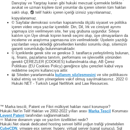
Danıştay ve Yargıtay kararı gibi hukuki mevzuat içermekle birlikte
avukat ve uzman kişilere özel yorumlar da içeren sitenin tüm hakları
saklı olup, 🕲 telif hakkı içeren içeriği izinsiz yayınlanamaz,
kopyalanamaz.
© Sayfalar demokrasi sınırları kapsamında ölçülü siyaset ve politika
içeren video veya yazılar içerebilir. Din, Dil, Irk ve cinsiyet ayrımı
yapmaya izin verilmeyen site, her yaş grubuna uygundur. Siteye
katılım için Üye olmak kişinin kendi seçimi olup, üye olmayanların da
inceleme ve araştırma yapmasına izin verilmektedir. Üyelerin yazdığı
yazılardan veya eklediği görsellerden kendisi sorumlu olup, sitemizin
garanti sorumluluğu bulunmamaktadır.
© İçeriklerde gerek site ve gerekse 3. taraflarca yerleştirilmiş bulunan,
iş, finans, pazarlama tanıtım, performans ve işlevsellik yönünden
gerekli ÇEREZLER (COOKIES) kullanılmakta olup, AB Çerez
Politikası (EU Cookies Policy) gereğince işbu çerezleri kabul veya
reddetme seçimi kullanıcıya aittir.
📖 Siteden yararlanmakla
kullanım sözleşmesini
ve site politikasını
kabul etmiş ve tüm yönergelere vakıf olmuş sayılmaktasınız. 2022 ©
Hukuki NET - Turkish Legal NetWork and Law Resources.
™ Marka tescili, Patent ve Fikri mülkiyet hakları nasıl korunuyor?
Hukuki.Net’in Telif Hakları ve 2002-2022 yılları arası
Marka Tescil
Koruması
Levent Patent
tarafından sağlanmaktadır.
♾️ Makine donanım yapı ve yazılım özellikleri nedir?
Hukuki.Net olarak dedicated hosting serveri bilfiil yoğun trafiği yönetebilen
CubeCDN
, vmware esx server, hyperv, virtual server (sanal sunucu), Sql