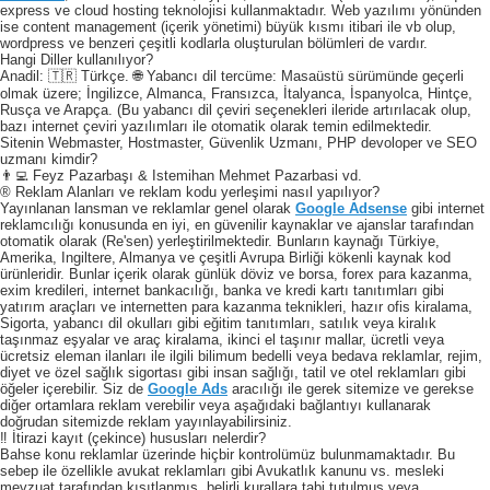
express ve cloud hosting teknolojisi kullanmaktadır. Web yazılımı yönünden
ise content management (içerik yönetimi) büyük kısmı itibari ile vb olup,
wordpress ve benzeri çeşitli kodlarla oluşturulan bölümleri de vardır.
Hangi Diller kullanılıyor?
Anadil: 🇹🇷 Türkçe. 🌐 Yabancı dil tercüme: Masaüstü sürümünde geçerli
olmak üzere; İngilizce, Almanca, Fransızca, İtalyanca, İspanyolca, Hintçe,
Rusça ve Arapça. (Bu yabancı dil çeviri seçenekleri ileride artırılacak olup,
bazı internet çeviri yazılımları ile otomatik olarak temin edilmektedir.
Sitenin Webmaster, Hostmaster, Güvenlik Uzmanı, PHP devoloper ve SEO
uzmanı kimdir?
👨‍💻 Feyz Pazarbaşı & Istemihan Mehmet Pazarbasi vd.
® Reklam Alanları ve reklam kodu yerleşimi nasıl yapılıyor?
Yayınlanan lansman ve reklamlar genel olarak
Google Adsense
gibi internet
reklamcılığı konusunda en iyi, en güvenilir kaynaklar ve ajanslar tarafından
otomatik olarak (Re'sen) yerleştirilmektedir. Bunların kaynağı Türkiye,
Amerika, Ingiltere, Almanya ve çeşitli Avrupa Birliği kökenli kaynak kod
ürünleridir. Bunlar içerik olarak günlük döviz ve borsa, forex para kazanma,
exim kredileri, internet bankacılığı, banka ve kredi kartı tanıtımları gibi
yatırım araçları ve internetten para kazanma teknikleri, hazır ofis kiralama,
Sigorta, yabancı dil okulları gibi eğitim tanıtımları, satılık veya kiralık
taşınmaz eşyalar ve araç kiralama, ikinci el taşınır mallar, ücretli veya
ücretsiz eleman ilanları ile ilgili bilimum bedelli veya bedava reklamlar, rejim,
diyet ve özel sağlık sigortası gibi insan sağlığı, tatil ve otel reklamları gibi
öğeler içerebilir. Siz de
Google Ads
aracılığı ile gerek sitemize ve gerekse
diğer ortamlara reklam verebilir veya aşağıdaki bağlantıyı kullanarak
doğrudan sitemizde reklam yayınlayabilirsiniz.
‼️ İtirazi kayıt (çekince) hususları nelerdir?
Bahse konu reklamlar üzerinde hiçbir kontrolümüz bulunmamaktadır. Bu
sebep ile özellikle avukat reklamları gibi Avukatlık kanunu vs. mesleki
mevzuat tarafından kısıtlanmış, belirli kurallara tabi tutulmuş veya