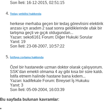
Son İleti:
16-12-2015,
02:51:15
Tedaş yetkilisi hakkında
herkese merhaba geçen bir tedaş görevlisini elektirik
arızası içn aradım 2 saat sonra geldiklerinde ufak bir
tartışma geçti ve gıçık oldugundan...
Yazan: seko6161 Forum: Diğer Hukuki Sorular
Yanıt:
19
Son İleti:
23-08-2007,
10:57:22
İstifaya zorlama hakkında
Özel bir hastanede uzman doktor olarak çalışıyorum.
SSK’dan emekli olmama 4 ay gibi kısa bir süre kaldı.
İstifa etmem halinde hastane bana kıdem...
Yazan: kadifekale Forum: Bireysel İş Hukuku
Yanıt:
3
Son İleti:
05-09-2004,
16:03:39
Bu sayfada bulunan kavramlar:
*