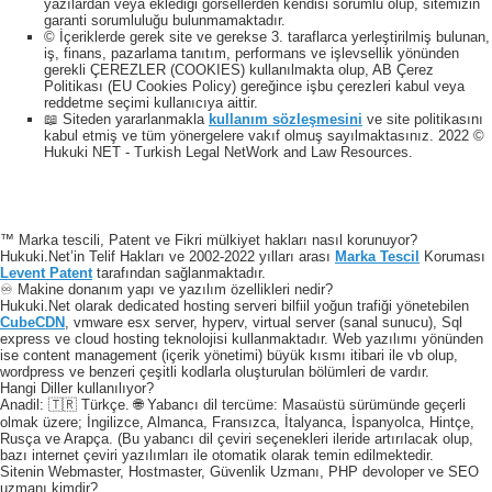
yazılardan veya eklediği görsellerden kendisi sorumlu olup, sitemizin
garanti sorumluluğu bulunmamaktadır.
© İçeriklerde gerek site ve gerekse 3. taraflarca yerleştirilmiş bulunan,
iş, finans, pazarlama tanıtım, performans ve işlevsellik yönünden
gerekli ÇEREZLER (COOKIES) kullanılmakta olup, AB Çerez
Politikası (EU Cookies Policy) gereğince işbu çerezleri kabul veya
reddetme seçimi kullanıcıya aittir.
📖 Siteden yararlanmakla
kullanım sözleşmesini
ve site politikasını
kabul etmiş ve tüm yönergelere vakıf olmuş sayılmaktasınız. 2022 ©
Hukuki NET - Turkish Legal NetWork and Law Resources.
™ Marka tescili, Patent ve Fikri mülkiyet hakları nasıl korunuyor?
Hukuki.Net’in Telif Hakları ve 2002-2022 yılları arası
Marka Tescil
Koruması
Levent Patent
tarafından sağlanmaktadır.
♾️ Makine donanım yapı ve yazılım özellikleri nedir?
Hukuki.Net olarak dedicated hosting serveri bilfiil yoğun trafiği yönetebilen
CubeCDN
, vmware esx server, hyperv, virtual server (sanal sunucu), Sql
express ve cloud hosting teknolojisi kullanmaktadır. Web yazılımı yönünden
ise content management (içerik yönetimi) büyük kısmı itibari ile vb olup,
wordpress ve benzeri çeşitli kodlarla oluşturulan bölümleri de vardır.
Hangi Diller kullanılıyor?
Anadil: 🇹🇷 Türkçe. 🌐 Yabancı dil tercüme: Masaüstü sürümünde geçerli
olmak üzere; İngilizce, Almanca, Fransızca, İtalyanca, İspanyolca, Hintçe,
Rusça ve Arapça. (Bu yabancı dil çeviri seçenekleri ileride artırılacak olup,
bazı internet çeviri yazılımları ile otomatik olarak temin edilmektedir.
Sitenin Webmaster, Hostmaster, Güvenlik Uzmanı, PHP devoloper ve SEO
uzmanı kimdir?