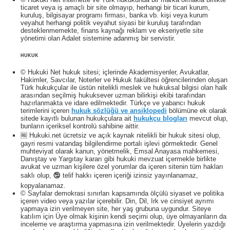
ticaret veya iş amaçlı bir site olmayıp, herhangi bir ticari kurum,
kuruluş, bilgisayar programı firması, banka vb. kişi veya kurum
veyahut herhangi politik veyahut siyasi bir kuruluş tarafından
desteklenmemekte, finans kaynağı reklam ve ekseriyetle site
yönetimi olan Adalet sistemine adanmış bir servistir.
HUKUK
© Hukuki Net hukuk sitesi; içlerinde Akademisyenler, Avukatlar,
Hakimler, Savcılar, Noterler ve Hukuk fakültesi öğrencilerinden oluşan
Türk hukukçular ile üstün nitelikli meslek ve hukuksal bilgisi olan halk
arasından seçilmiş hukuksever uzman bilirkişi ekibi tarafından
hazırlanmakta ve idare edilmektedir. Türkçe ve yabancı hukuk
terimlerini içeren
hukuk sözlüğü ve ansiklopedi
bölümüne ek olarak
sitede kayıtlı bulunan hukukçulara ait
hukukçu blogları
mevcut olup,
bunların içeriksel kontrolü sahibine aittir.
🆓 Hukuki.net ücretsiz ve açık kaynak nitelikli bir hukuk sitesi olup,
gayri resmi vatandaş bilgilendirme portalı işlevi görmektedir. Genel
muhteviyat olarak kanun, yönetmelik, Emsal Anayasa mahkemesi,
Danıştay ve Yargıtay kararı gibi hukuki mevzuat içermekle birlikte
avukat ve uzman kişilere özel yorumlar da içeren sitenin tüm hakları
saklı olup, 🕲 telif hakkı içeren içeriği izinsiz yayınlanamaz,
kopyalanamaz.
© Sayfalar demokrasi sınırları kapsamında ölçülü siyaset ve politika
içeren video veya yazılar içerebilir. Din, Dil, Irk ve cinsiyet ayrımı
yapmaya izin verilmeyen site, her yaş grubuna uygundur. Siteye
katılım için Üye olmak kişinin kendi seçimi olup, üye olmayanların da
inceleme ve araştırma yapmasına izin verilmektedir. Üyelerin yazdığı