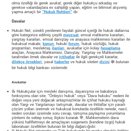
olma özelliği ile gerek
avukat
, gerek diğer
hukukçu
arkadaş ve
gerekse vatandaşlara ev sahipliği yapan, eğitim ve bilimsel alışveriş
yapma amaçlı bir
"Hukuk Rehberi"
dir.
Davalar
Hukuki Net; sürekli yenilenen faydalı güncel içeriği ile hukuk dallarına
göre kategorize edilmiş çeşitli
mevzuat
, emsal mahkeme kararları,
yargıtay kararları, emsal danıştay ve anayasa mahkemesi kararları ile
hukuksal makale,
kanun
, hukuki
forum
, hukuk sözlüğü, hukuk
programları, meslektaş
ilanları
, avukatlar için kolay
hesaplama
araçları, Anayasa Mahkemesi, Danıştay, Yargıtay ve Mahkemeler
tarafından örnek
davalar
ve
içtihatlar
ile ilgili gerekçeli kararlar,
dilekçe örnekleri
, yasal
haberler
ve hukuk siteleri
dizini
🕸 bulunan
bir hukuk bilgi bankası sistemidir.
Avukatlar
📝 Hukukçular için mesleki danışma, dayanışma ve bakalorya
fonksiyonu olan site; "Önleyici hukuk" veya "Dava hukuku" nedeni ile
doğan veya yeni doğacak anlaşmazlıklar ile içtihat hukuku kaynağı
olan Yargı ve Yargılamayı tartışmak, davalar ve ihtilaflar için yararlı
çözüm yolları üretmek ve hukuksal konularda özellikle nerede, nasıl,
neden soruları üzerinde soru cevap, tartışma paylaşma yorumlama
yöntemi ile sebep sonuç ilişkisi kurarak 💬, Mahkemelerin dava
yükünü hafifletmeyi de amaçlayan suigeneris (kendine özgü) hukuk
laboratuarı özellikleri bulunan bir bilgi dağarcığıdır.
® Hukuki Net internette ve Türk hukukunda bir marka olmakla birlikte