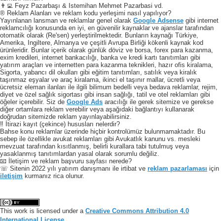
👨‍💻 Feyz Pazarbaşı & Istemihan Mehmet Pazarbasi vd.
® Reklam Alanları ve reklam kodu yerleşimi nasıl yapılıyor?
Yayınlanan lansman ve reklamlar genel olarak
Google Adsense
gibi internet
reklamcılığı konusunda en iyi, en güvenilir kaynaklar ve ajanslar tarafından
otomatik olarak (Re'sen) yerleştirilmektedir. Bunların kaynağı Türkiye,
Amerika, Ingiltere, Almanya ve çeşitli Avrupa Birliği kökenli kaynak kod
ürünleridir. Bunlar içerik olarak günlük döviz ve borsa, forex para kazanma,
exim kredileri, internet bankacılığı, banka ve kredi kartı tanıtımları gibi
yatırım araçları ve internetten para kazanma teknikleri, hazır ofis kiralama,
Sigorta, yabancı dil okulları gibi eğitim tanıtımları, satılık veya kiralık
taşınmaz eşyalar ve araç kiralama, ikinci el taşınır mallar, ücretli veya
ücretsiz eleman ilanları ile ilgili bilimum bedelli veya bedava reklamlar, rejim,
diyet ve özel sağlık sigortası gibi insan sağlığı, tatil ve otel reklamları gibi
öğeler içerebilir. Siz de
Google Ads
aracılığı ile gerek sitemize ve gerekse
diğer ortamlara reklam verebilir veya aşağıdaki bağlantıyı kullanarak
doğrudan sitemizde reklam yayınlayabilirsiniz.
‼️ İtirazi kayıt (çekince) hususları nelerdir?
Bahse konu reklamlar üzerinde hiçbir kontrolümüz bulunmamaktadır. Bu
sebep ile özellikle avukat reklamları gibi Avukatlık kanunu vs. mesleki
mevzuat tarafından kısıtlanmış, belirli kurallara tabi tutulmuş veya
yasaklanmış tanıtımlardan yasal olarak sorumlu değiliz.
📧 İletişim ve reklam başvuru sayfası nerede?
☏ Sitenin 2022 yılı yatırım danışmanı ile irtibat ve
reklam pazarlaması
için
iletişim
kurmanız rica olunur.
This work is licensed under a
Creative Commons Attribution 4.0
International License
.