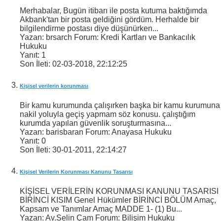
Merhabalar, Bugün itibarı ile posta kutuma baktığımda
Akbank'tan bir posta geldiğini gördüm. Herhalde bir
bilgilendirme postası diye düşünürken...
Yazan: brsarch Forum: Kredi Kartları ve Bankacılık
Hukuku
Yanıt:
1
Son İleti:
02-03-2018,
22:12:25
Kişisel verilerin korunması
Bir kamu kurumunda çalışırken başka bir kamu kurumuna
nakil yoluyla geçiş yapmam söz konusu. çalıştığım
kurumda yapılan güvenlik soruşturmasına...
Yazan: barisbaran Forum: Anayasa Hukuku
Yanıt:
0
Son İleti:
30-01-2011,
22:14:27
Kişisel Verilerin Korunması Kanunu Tasarısı
KİŞİSEL VERİLERİN KORUNMASI KANUNU TASARISI
BİRİNCİ KISIM Genel Hükümler BİRİNCİ BÖLÜM Amaç,
Kapsam ve Tanımlar Amaç MADDE 1- (1) Bu...
Yazan: Av.Selin Çam Forum: Bilişim Hukuku