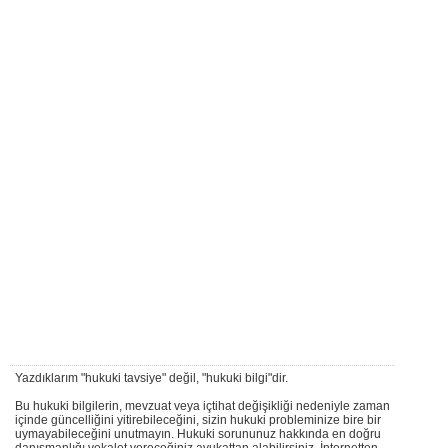
Yazdıklarım "hukuki tavsiye" değil, "hukuki bilgi"dir.
Bu hukuki bilgilerin, mevzuat veya içtihat değişikliği nedeniyle zaman
içinde güncelliğini yitirebileceğini, sizin hukuki probleminize bire bir
uymayabileceğini unutmayın. Hukuki sorununuz hakkında en doğru