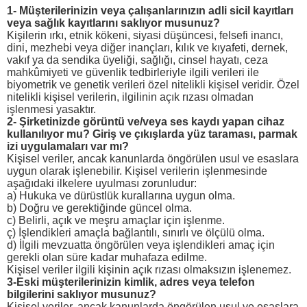
1- Müşterilerinizin veya çalışanlarınızın adli sicil kayıtları
veya sağlık kayıtlarını saklıyor musunuz?
Kişilerin ırkı, etnik kökeni, siyasi düşüncesi, felsefi inancı,
dini, mezhebi veya diğer inançları, kılık ve kıyafeti, dernek,
vakıf ya da sendika üyeliği, sağlığı, cinsel hayatı, ceza
mahkûmiyeti ve güvenlik tedbirleriyle ilgili verileri ile
biyometrik ve genetik verileri özel nitelikli kişisel veridir. Özel
nitelikli kişisel verilerin, ilgilinin açık rızası olmadan
işlenmesi yasaktır.
2- Şirketinizde görüntü ve/veya ses kaydı yapan cihaz
kullanılıyor mu? Giriş ve çıkışlarda yüz taraması, parmak
izi uygulamaları var mı?
Kişisel veriler, ancak kanunlarda öngörülen usul ve esaslara
uygun olarak işlenebilir. Kişisel verilerin işlenmesinde
aşağıdaki ilkelere uyulması zorunludur:
a) Hukuka ve dürüstlük kurallarına uygun olma.
b) Doğru ve gerektiğinde güncel olma.
c) Belirli, açık ve meşru amaçlar için işlenme.
ç) İşlendikleri amaçla bağlantılı, sınırlı ve ölçülü olma.
d) İlgili mevzuatta öngörülen veya işlendikleri amaç için
gerekli olan süre kadar muhafaza edilme.
Kişisel veriler ilgili kişinin açık rızası olmaksızın işlenemez.
3-Eski müşterilerinizin kimlik, adres veya telefon
bilgilerini saklıyor musunuz?
Kişisel veriler, ancak kanunlarda öngörülen usul ve esaslara