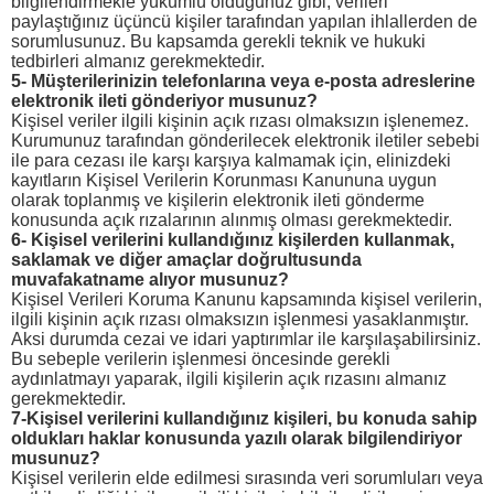
bilgilendirmekle yükümlü olduğunuz gibi, verileri
paylaştığınız üçüncü kişiler tarafından yapılan ihlallerden de
sorumlusunuz. Bu kapsamda gerekli teknik ve hukuki
tedbirleri almanız gerekmektedir.
5- Müşterilerinizin telefonlarına veya e-posta adreslerine
elektronik ileti gönderiyor musunuz?
Kişisel veriler ilgili kişinin açık rızası olmaksızın işlenemez.
Kurumunuz tarafından gönderilecek elektronik iletiler sebebi
ile para cezası ile karşı karşıya kalmamak için, elinizdeki
kayıtların Kişisel Verilerin Korunması Kanununa uygun
olarak toplanmış ve kişilerin elektronik ileti gönderme
konusunda açık rızalarının alınmış olması gerekmektedir.
6- Kişisel verilerini kullandığınız kişilerden kullanmak,
saklamak ve diğer amaçlar doğrultusunda
muvafakatname alıyor musunuz?
Kişisel Verileri Koruma Kanunu kapsamında kişisel verilerin,
ilgili kişinin açık rızası olmaksızın işlenmesi yasaklanmıştır.
Aksi durumda cezai ve idari yaptırımlar ile karşılaşabilirsiniz.
Bu sebeple verilerin işlenmesi öncesinde gerekli
aydınlatmayı yaparak, ilgili kişilerin açık rızasını almanız
gerekmektedir.
7-Kişisel verilerini kullandığınız kişileri, bu konuda sahip
oldukları haklar konusunda yazılı olarak bilgilendiriyor
musunuz?
Kişisel verilerin elde edilmesi sırasında veri sorumluları veya