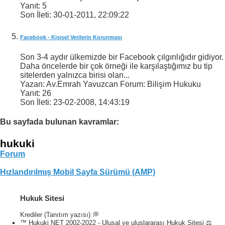
Yanıt:
5
Son İleti:
30-01-2011,
22:09:22
Facebook - Kişisel Verilerin Korunması
Son 3-4 aydır ülkemizde bir Facebook çılgınlığıdır gidiyor.
Daha öncelerde bir çok örneği ile karşılaştığımız bu tip
sitelerden yalnızca birisi olan...
Yazan: Av.Emrah Yavuzcan Forum: Bilişim Hukuku
Yanıt:
26
Son İleti:
23-02-2008,
14:43:19
Bu sayfada bulunan kavramlar:
hukuki
Forum
Hızlandırılmış Mobil Sayfa Sürümü (AMP)
Hukuk Sitesi
Krediler (Tanıtım yazısı) 💭
™ Hukuki NET 2002-2022 - Ulusal ve uluslararası Hukuk Sitesi ⚖️