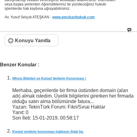
danışmanlığı vekalet vereceğiniz avukattan alabilirsiniz. İnternetten
veya başka yerlerden öğrendikleriniz ile yürüteceğiniz hukuki
işlemlerde hak kaybına uğrayabilirsiniz.
Av. Yusuf Selçuk ATEŞKAN -
www.ateskanhukuk.com
Konuyu Yanıtla
Benzer Konular :
Whois Bilgileri ve Kişisel Verilerin Korunması !
Merhaba, geçenlerde bir firma üstünden domain (alan
adı) almak istedim. Üyelik bilgilerini girerken her firmada
olduğu satın alma bölümünde fatura...
Yazan: TekinTürk Forum: Fikri/Sınai Haklar
Yanıt:
0
Son İleti:
15-01-2019,
00:58:17
Kişisel verilerin korunması hakkının ihlali hk.