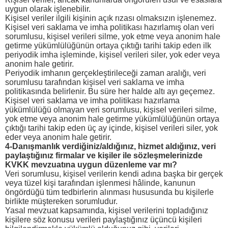
uygun olarak işlenebilir.
Kişisel veriler ilgili kişinin açık rızası olmaksızın işlenemez.
Kişisel veri saklama ve imha politikası hazırlamış olan veri
sorumlusu, kişisel verileri silme, yok etme veya anonim hale
getirme yükümlülüğünün ortaya çıktığı tarihi takip eden ilk
periyodik imha işleminde, kişisel verileri siler, yok eder veya
anonim hale getirir.
Periyodik imhanın gerçekleştirileceği zaman aralığı, veri
sorumlusu tarafından kişisel veri saklama ve imha
politikasında belirlenir. Bu süre her halde altı ayı geçemez.
Kişisel veri saklama ve imha politikası hazırlama
yükümlülüğü olmayan veri sorumlusu, kişisel verileri silme,
yok etme veya anonim hale getirme yükümlülüğünün ortaya
çıktığı tarihi takip eden üç ay içinde, kişisel verileri siler, yok
eder veya anonim hale getirir.
4-Danışmanlık verdiğiniz/aldığınız, hizmet aldığınız, veri
paylaştığınız firmalar ve kişiler ile sözleşmelerinizde
KVKK mevzuatına uygun düzenleme var mı?
Veri sorumlusu, kişisel verilerin kendi adına başka bir gerçek
veya tüzel kişi tarafından işlenmesi hâlinde, kanunun
öngördüğü tüm tedbirlerin alınması hususunda bu kişilerle
birlikte müştereken sorumludur.
Yasal mevzuat kapsamında, kişisel verilerini topladığınız
kişilere söz konusu verileri paylaştığınız üçüncü kişileri