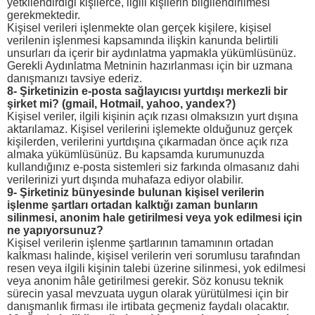
yetkilendirdiği kişilerce, ilgili kişilerin bilgilendirilmesi
gerekmektedir.
Kişisel verileri işlenmekte olan gerçek kişilere, kişisel
verilenin işlenmesi kapsamında ilişkin kanunda belirtili
unsurları da içerir bir aydınlatma yapmakla yükümlüsünüz.
Gerekli Aydınlatma Metninin hazırlanması için bir uzmana
danışmanızı tavsiye ederiz.
8- Şirketinizin e-posta sağlayıcısı yurtdışı merkezli bir
şirket mi? (gmail, Hotmail, yahoo, yandex?)
Kişisel veriler, ilgili kişinin açık rızası olmaksızın yurt dışına
aktarılamaz. Kişisel verilerini işlemekte olduğunuz gerçek
kişilerden, verilerini yurtdışına çıkarmadan önce açık rıza
almaka yükümlüsünüz. Bu kapsamda kurumunuzda
kullandığınız e-posta sistemleri siz farkında olmasanız dahi
verilerinizi yurt dışında muhafaza ediyor olabilir.
9- Şirketiniz bünyesinde bulunan kişisel verilerin
işlenme şartları ortadan kalktığı zaman bunların
silinmesi, anonim hale getirilmesi veya yok edilmesi için
ne yapıyorsunuz?
Kişisel verilerin işlenme şartlarının tamamının ortadan
kalkması halinde, kişisel verilerin veri sorumlusu tarafından
resen veya ilgili kişinin talebi üzerine silinmesi, yok edilmesi
veya anonim hâle getirilmesi gerekir. Söz konusu teknik
sürecin yasal mevzuata uygun olarak yürütülmesi için bir
danışmanlık firması ile irtibata geçmeniz faydalı olacaktır.