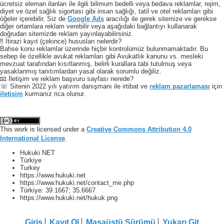
ücretsiz eleman ilanları ile ilgili bilimum bedelli veya bedava reklamlar, rejim,
diyet ve özel sağlık sigortası gibi insan sağlığı, tatil ve otel reklamları gibi
öğeler içerebilir. Siz de
Google Ads
aracılığı ile gerek sitemize ve gerekse
diğer ortamlara reklam verebilir veya aşağıdaki bağlantıyı kullanarak
doğrudan sitemizde reklam yayınlayabilirsiniz.
‼️ İtirazi kayıt (çekince) hususları nelerdir?
Bahse konu reklamlar üzerinde hiçbir kontrolümüz bulunmamaktadır. Bu
sebep ile özellikle avukat reklamları gibi Avukatlık kanunu vs. mesleki
mevzuat tarafından kısıtlanmış, belirli kurallara tabi tutulmuş veya
yasaklanmış tanıtımlardan yasal olarak sorumlu değiliz.
📧 İletişim ve reklam başvuru sayfası nerede?
☏ Sitenin 2022 yılı yatırım danışmanı ile irtibat ve
reklam pazarlaması
için
iletişim
kurmanız rica olunur.
This work is licensed under a
Creative Commons Attribution 4.0
International License
.
Hukuki NET
Türkiye
Turkey
https://www.hukuki.net
https://www.hukuki.net/contact_me.php
Türkiye:
39.1667
;
35.6667
https://www.hukuki.net/hukuk.png
Giriş
Kayıt Ol
Masaüstü Sürümü
Yukarı Git