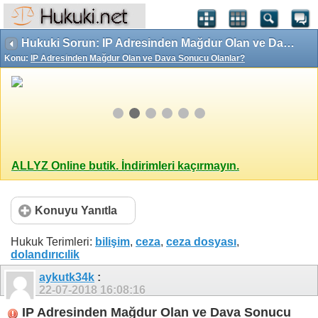
Hukuki Sorun: IP Adresinden Mağdur Olan ve Dava Sonucu Olanlar?
Konu:
IP Adresinden Mağdur Olan ve Dava Sonucu Olanlar?
ALLYZ Online butik. İndirimleri kaçırmayın.
Konuyu Yanıtla
Hukuk Terimleri:
bilişim
,
ceza
,
ceza dosyası
,
dolandırıcılik
aykutk34k
:
22-07-2018
16:08:16
IP Adresinden Mağdur Olan ve Dava Sonucu