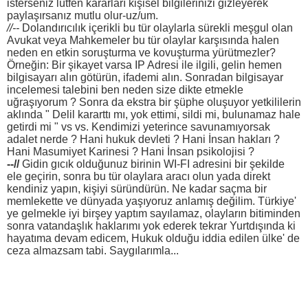
isterseniz lütfen kararları kişisel bilgilerinizi gizleyerek
paylaşırsanız mutlu olur-uz/um.
//--
Dolandırıcılık içerikli bu tür olaylarla sürekli meşgul olan
Avukat veya Mahkemeler bu tür olaylar karşısında halen
neden en etkin soruşturma ve kovuşturma yürütmezler?
Örneğin: Bir şikayet varsa IP Adresi ile ilgili, gelin hemen
bilgisayarı alın götürün, ifademi alın. Sonradan bilgisayar
incelemesi talebini ben neden size dikte etmekle
uğraşıyorum ? Sonra da ekstra bir şüphe oluşuyor yetkililerin
aklında " Delil kararttı mı, yok ettimi, sildi mi, bulunamaz hale
getirdi mi " vs vs. Kendimizi yeterince savunamıyorsak
adalet nerde ? Hani hukuk devleti ? Hani İnsan hakları ?
Hani Masumiyet Karinesi ? Hani İnsan psikolojisi ?
--//
Gidin gıcık olduğunuz birinin WI-FI adresini bir şekilde
ele geçirin, sonra bu tür olaylara aracı olun yada direkt
kendiniz yapın, kişiyi süründürün. Ne kadar saçma bir
memlekette ve dünyada yaşıyoruz anlamış değilim. Türkiye'
ye gelmekle iyi birşey yaptım sayılamaz, olayların bitiminden
sonra vatandaşlık haklarımı yok ederek tekrar Yurtdışında ki
hayatıma devam edicem, Hukuk olduğu iddia edilen ülke' de
ceza almazsam tabi. Saygılarımla...