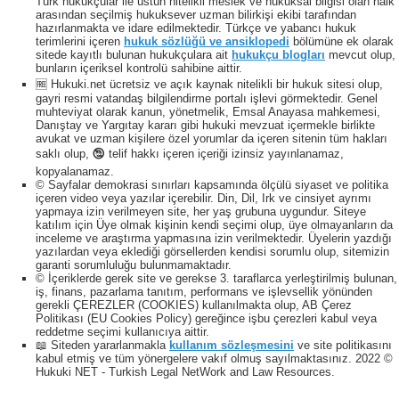
Türk hukukçular ile üstün nitelikli meslek ve hukuksal bilgisi olan halk
arasından seçilmiş hukuksever uzman bilirkişi ekibi tarafından
hazırlanmakta ve idare edilmektedir. Türkçe ve yabancı hukuk
terimlerini içeren
hukuk sözlüğü ve ansiklopedi
bölümüne ek olarak
sitede kayıtlı bulunan hukukçulara ait
hukukçu blogları
mevcut olup,
bunların içeriksel kontrolü sahibine aittir.
🆓 Hukuki.net ücretsiz ve açık kaynak nitelikli bir hukuk sitesi olup,
gayri resmi vatandaş bilgilendirme portalı işlevi görmektedir. Genel
muhteviyat olarak kanun, yönetmelik, Emsal Anayasa mahkemesi,
Danıştay ve Yargıtay kararı gibi hukuki mevzuat içermekle birlikte
avukat ve uzman kişilere özel yorumlar da içeren sitenin tüm hakları
saklı olup, 🕲 telif hakkı içeren içeriği izinsiz yayınlanamaz,
kopyalanamaz.
© Sayfalar demokrasi sınırları kapsamında ölçülü siyaset ve politika
içeren video veya yazılar içerebilir. Din, Dil, Irk ve cinsiyet ayrımı
yapmaya izin verilmeyen site, her yaş grubuna uygundur. Siteye
katılım için Üye olmak kişinin kendi seçimi olup, üye olmayanların da
inceleme ve araştırma yapmasına izin verilmektedir. Üyelerin yazdığı
yazılardan veya eklediği görsellerden kendisi sorumlu olup, sitemizin
garanti sorumluluğu bulunmamaktadır.
© İçeriklerde gerek site ve gerekse 3. taraflarca yerleştirilmiş bulunan,
iş, finans, pazarlama tanıtım, performans ve işlevsellik yönünden
gerekli ÇEREZLER (COOKIES) kullanılmakta olup, AB Çerez
Politikası (EU Cookies Policy) gereğince işbu çerezleri kabul veya
reddetme seçimi kullanıcıya aittir.
📖 Siteden yararlanmakla
kullanım sözleşmesini
ve site politikasını
kabul etmiş ve tüm yönergelere vakıf olmuş sayılmaktasınız. 2022 ©
Hukuki NET - Turkish Legal NetWork and Law Resources.