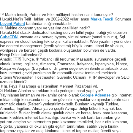
™ Marka tescili, Patent ve Fikri mülkiyet hakları nasıl korunuyor?
Hukuki.Net’in Telif Hakları ve 2002-2022 yılları arası
Marka Tescil
Koruması
Levent Patent
tarafından sağlanmaktadır.
♾️ Makine donanım yapı ve yazılım özellikleri nedir?
Hukuki.Net olarak dedicated hosting serveri bilfiil yoğun trafiği yönetebilen
CubeCDN
, vmware esx server, hyperv, virtual server (sanal sunucu), Sql
express ve cloud hosting teknolojisi kullanmaktadır. Web yazılımı yönünden
ise content management (içerik yönetimi) büyük kısmı itibari ile vb olup,
wordpress ve benzeri çeşitli kodlarla oluşturulan bölümleri de vardır.
Hangi Diller kullanılıyor?
Anadil: 🇹🇷 Türkçe. 🌐 Yabancı dil tercüme: Masaüstü sürümünde geçerli
olmak üzere; İngilizce, Almanca, Fransızca, İtalyanca, İspanyolca, Hintçe,
Rusça ve Arapça. (Bu yabancı dil çeviri seçenekleri ileride artırılacak olup,
bazı internet çeviri yazılımları ile otomatik olarak temin edilmektedir.
Sitenin Webmaster, Hostmaster, Güvenlik Uzmanı, PHP devoloper ve SEO
uzmanı kimdir?
👨‍💻 Feyz Pazarbaşı & Istemihan Mehmet Pazarbasi vd.
® Reklam Alanları ve reklam kodu yerleşimi nasıl yapılıyor?
Yayınlanan lansman ve reklamlar genel olarak
Google Adsense
gibi internet
reklamcılığı konusunda en iyi, en güvenilir kaynaklar ve ajanslar tarafından
otomatik olarak (Re'sen) yerleştirilmektedir. Bunların kaynağı Türkiye,
Amerika, Ingiltere, Almanya ve çeşitli Avrupa Birliği kökenli kaynak kod
ürünleridir. Bunlar içerik olarak günlük döviz ve borsa, forex para kazanma,
exim kredileri, internet bankacılığı, banka ve kredi kartı tanıtımları gibi
yatırım araçları ve internetten para kazanma teknikleri, hazır ofis kiralama,
Sigorta, yabancı dil okulları gibi eğitim tanıtımları, satılık veya kiralık
taşınmaz eşyalar ve araç kiralama, ikinci el taşınır mallar, ücretli veya