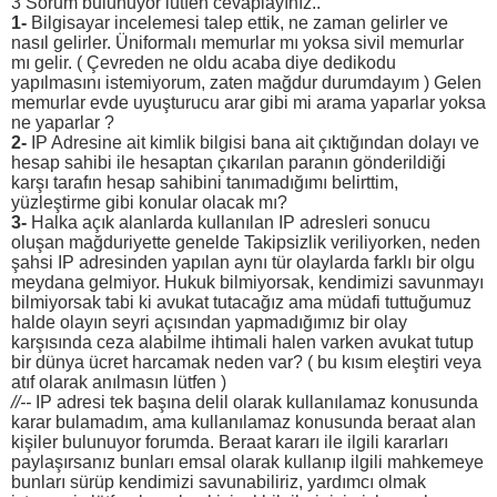
3 Sorum bulunuyor lütfen cevaplayınız..
1-
Bilgisayar incelemesi talep ettik, ne zaman gelirler ve
nasıl gelirler. Üniformalı memurlar mı yoksa sivil memurlar
mı gelir. ( Çevreden ne oldu acaba diye dedikodu
yapılmasını istemiyorum, zaten mağdur durumdayım ) Gelen
memurlar evde uyuşturucu arar gibi mi arama yaparlar yoksa
ne yaparlar ?
2-
IP Adresine ait kimlik bilgisi bana ait çıktığından dolayı ve
hesap sahibi ile hesaptan çıkarılan paranın gönderildiği
karşı tarafın hesap sahibini tanımadığımı belirttim,
yüzleştirme gibi konular olacak mı?
3-
Halka açık alanlarda kullanılan IP adresleri sonucu
oluşan mağduriyette genelde Takipsizlik veriliyorken, neden
şahsi IP adresinden yapılan aynı tür olaylarda farklı bir olgu
meydana gelmiyor. Hukuk bilmiyorsak, kendimizi savunmayı
bilmiyorsak tabi ki avukat tutacağız ama müdafi tuttuğumuz
halde olayın seyri açısından yapmadığımız bir olay
karşısında ceza alabilme ihtimali halen varken avukat tutup
bir dünya ücret harcamak neden var? ( bu kısım eleştiri veya
atıf olarak anılmasın lütfen )
//--
IP adresi tek başına delil olarak kullanılamaz konusunda
karar bulamadım, ama kullanılamaz konusunda beraat alan
kişiler bulunuyor forumda. Beraat kararı ile ilgili kararları
paylaşırsanız bunları emsal olarak kullanıp ilgili mahkemeye
bunları sürüp kendimizi savunabiliriz, yardımcı olmak