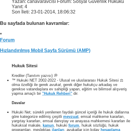
Yazan: canavaravcısı Forum: Sosyal Güvenlik Hukuku
Yanıt:
4
Son İleti:
23-01-2014,
18:06:32
Bu sayfada bulunan kavramlar:
*
Forum
Hızlandırılmış Mobil Sayfa Sürümü (AMP)
Hukuk Sitesi
Krediler (Tanıtım yazısı) 💭
™ Hukuki NET 2002-2022 - Ulusal ve uluslararası Hukuk Sitesi ⚖️
olma özelliği ile gerek
avukat
, gerek diğer
hukukçu
arkadaş ve
gerekse vatandaşlara ev sahipliği yapan, eğitim ve bilimsel alışveriş
yapma amaçlı bir
"Hukuk Rehberi"
dir.
Davalar
Hukuki Net; sürekli yenilenen faydalı güncel içeriği ile hukuk dallarına
göre kategorize edilmiş çeşitli
mevzuat
, emsal mahkeme kararları,
yargıtay kararları, emsal danıştay ve anayasa mahkemesi kararları ile
hukuksal makale,
kanun
, hukuki
forum
, hukuk sözlüğü, hukuk
programları, meslektaş
ilanları
, avukatlar için kolay
hesaplama