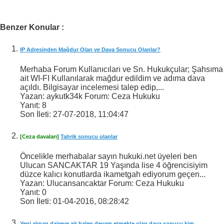
Benzer Konular :
IP Adresinden Mağdur Olan ve Dava Sonucu Olanlar?
Merhaba Forum Kullanıcıları ve Sn. Hukukçular; Şahsıma
ait WI-FI Kullanılarak mağdur edildim ve adıma dava
açıldı. Bilgisayar incelemesi talep edip,...
Yazan: aykutk34k Forum: Ceza Hukuku
Yanıt:
8
Son İleti:
27-07-2018,
11:04:47
[Ceza davaları]
Tahrik sonucu olanlar
Öncelikle merhabalar sayın hukuki.net üyeleri ben
Ulucan SANCAKTAR 19 Yaşında lise 4 öğrencisiyim
düzce kalıcı konutlarda ikametgah ediyorum geçen...
Yazan: Ulucansancaktar Forum: Ceza Hukuku
Yanıt:
0
Son İleti:
01-04-2016,
08:28:42
Yeni alınan daireye ait halen devam etmekte olan dava sonucu kim