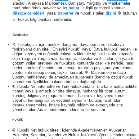
araçları, Anayasa Mahkemesi, Danıştay, Yargıtay ve Mahkemeler
tarafından örnek
davalar
ve
içtihatlar
ile ilgili gerekçeli kararlar,
dilekçe örnekleri
, yasal
haberler
ve hukuk siteleri
dizini
🕸 bulunan
bir hukuk bilgi bankası sistemidir.
Avukatlar
📝 Hukukçular için mesleki danışma, dayanışma ve bakalorya
fonksiyonu olan site; "Önleyici hukuk" veya "Dava hukuku" nedeni ile
doğan veya yeni doğacak anlaşmazlıklar ile içtihat hukuku kaynağı
olan Yargı ve Yargılamayı tartışmak, davalar ve ihtilaflar için yararlı
çözüm yolları üretmek ve hukuksal konularda özellikle nerede, nasıl,
neden soruları üzerinde soru cevap, tartışma paylaşma yorumlama
yöntemi ile sebep sonuç ilişkisi kurarak 💬, Mahkemelerin dava
yükünü hafifletmeyi de amaçlayan suigeneris (kendine özgü) hukuk
laboratuarı özellikleri bulunan bir bilgi dağarcığıdır.
® Hukuki Net internette ve Türk hukukunda bir marka olmakla birlikte
ticaret veya iş amaçlı bir site olmayıp, herhangi bir ticari kurum,
kuruluş, bilgisayar programı firması, banka vb. kişi veya kurum
veyahut herhangi politik veyahut siyasi bir kuruluş tarafından
desteklenmemekte, finans kaynağı reklam ve ekseriyetle site
yönetimi olan Adalet sistemine adanmış bir servistir.
HUKUK
© Hukuki Net hukuk sitesi; içlerinde Akademisyenler, Avukatlar,
Hakimler, Savcılar, Noterler ve Hukuk fakültesi öğrencilerinden oluşan