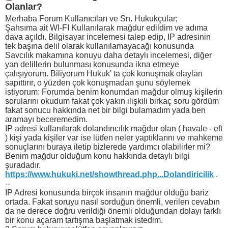
Olanlar?
Merhaba Forum Kullanıcıları ve Sn. Hukukçular;
Şahsıma ait WI-FI Kullanılarak mağdur edildim ve adıma
dava açıldı. Bilgisayar incelemesi talep edip, IP adresinin
tek başına delil olarak kullanılamayacağı konusunda
Savcılık makamına konuyu daha detaylı incelemesi, diğer
yan delillerin bulunması konusunda ikna etmeye
çalışıyorum. Biliyorum Hukuk' ta çok konuşmak olayları
sapıttırır, o yüzden çok konuşmadan şunu söylemek
istiyorum: Forumda benim konumdan mağdur olmuş kişilerin
sorularını okudum fakat çok yakın ilişkili birkaç soru gördüm
fakat sonucu hakkında net bir bilgi bulamadım yada ben
aramayı beceremedim.
IP adresi kullanılarak dolandırıcılık mağdur olan ( havale - eft
) kişi yada kişiler var ise lütfen neler yaptıklarını ve mahkeme
sonuçlarını buraya iletip bizlerede yardımcı olabilirler mi?
Benim mağdur olduğum konu hakkında detaylı bilgi
şuradadır.
https://www.hukuki.net/showthread.php...Dolandiricilik
.
--
IP Adresi konusunda birçok insanın mağdur olduğu bariz
ortada. Fakat soruyu nasıl sorduğun önemli, verilen cevabın
da ne derece doğru verildiği önemli olduğundan dolayı farklı
bir konu açaram tartışma başlatmak istedim.