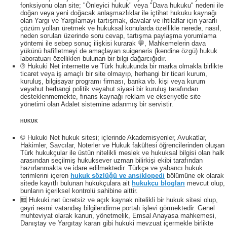
fonksiyonu olan site; "Önleyici hukuk" veya "Dava hukuku" nedeni ile
doğan veya yeni doğacak anlaşmazlıklar ile içtihat hukuku kaynağı
olan Yargı ve Yargılamayı tartışmak, davalar ve ihtilaflar için yararlı
çözüm yolları üretmek ve hukuksal konularda özellikle nerede, nasıl,
neden soruları üzerinde soru cevap, tartışma paylaşma yorumlama
yöntemi ile sebep sonuç ilişkisi kurarak 💬, Mahkemelerin dava
yükünü hafifletmeyi de amaçlayan suigeneris (kendine özgü) hukuk
laboratuarı özellikleri bulunan bir bilgi dağarcığıdır.
® Hukuki Net internette ve Türk hukukunda bir marka olmakla birlikte
ticaret veya iş amaçlı bir site olmayıp, herhangi bir ticari kurum,
kuruluş, bilgisayar programı firması, banka vb. kişi veya kurum
veyahut herhangi politik veyahut siyasi bir kuruluş tarafından
desteklenmemekte, finans kaynağı reklam ve ekseriyetle site
yönetimi olan Adalet sistemine adanmış bir servistir.
HUKUK
© Hukuki Net hukuk sitesi; içlerinde Akademisyenler, Avukatlar,
Hakimler, Savcılar, Noterler ve Hukuk fakültesi öğrencilerinden oluşan
Türk hukukçular ile üstün nitelikli meslek ve hukuksal bilgisi olan halk
arasından seçilmiş hukuksever uzman bilirkişi ekibi tarafından
hazırlanmakta ve idare edilmektedir. Türkçe ve yabancı hukuk
terimlerini içeren
hukuk sözlüğü ve ansiklopedi
bölümüne ek olarak
sitede kayıtlı bulunan hukukçulara ait
hukukçu blogları
mevcut olup,
bunların içeriksel kontrolü sahibine aittir.
🆓 Hukuki.net ücretsiz ve açık kaynak nitelikli bir hukuk sitesi olup,
gayri resmi vatandaş bilgilendirme portalı işlevi görmektedir. Genel
muhteviyat olarak kanun, yönetmelik, Emsal Anayasa mahkemesi,
Danıştay ve Yargıtay kararı gibi hukuki mevzuat içermekle birlikte