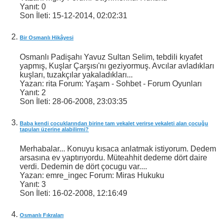
Yanıt:
0
Son İleti:
15-12-2014,
02:02:31
Bir Osmanlı Hikâyesi
Osmanlı Padişahı Yavuz Sultan Selim, tebdili kıyafet
yapmış, Kuşlar Çarşısı'nı geziyormuş. Avcılar avladıkları
kuşları, tuzakçılar yakaladıkları...
Yazan: rita Forum: Yaşam - Sohbet - Forum Oyunları
Yanıt:
2
Son İleti:
28-06-2008,
23:03:35
Baba kendi çocuklarından birine tam vekalet verirse vekaleti alan çocuğu
tapuları üzerine alabilirmi?
Merhabalar... Konuyu kısaca anlatmak istiyorum. Dedem
arsasına ev yaptırıyordu. Müteahhit dedeme dört daire
verdi. Dedemin de dört çocugu var....
Yazan: emre_ingec Forum: Miras Hukuku
Yanıt:
3
Son İleti:
16-02-2008,
12:16:49
Osmanlı Fıkraları