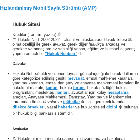
Hızlandırılmış Mobil Sayfa Sürümü (AMP)
Hukuk Sitesi
Krediler (Tanıtım yazısı) 💭
™ Hukuki NET 2002-2022 - Ulusal ve uluslararası Hukuk Sitesi ⚖️
olma özelliği ile gerek
avukat
, gerek diğer
hukukçu
arkadaş ve
gerekse vatandaşlara ev sahipliği yapan, eğitim ve bilimsel alışveriş
yapma amaçlı bir
"Hukuk Rehberi"
dir.
Davalar
Hukuki Net; sürekli yenilenen faydalı güncel içeriği ile hukuk dallarına
göre kategorize edilmiş çeşitli
mevzuat
, emsal mahkeme kararları,
yargıtay kararları, emsal danıştay ve anayasa mahkemesi kararları ile
hukuksal makale,
kanun
, hukuki
forum
, hukuk sözlüğü, hukuk
programları, meslektaş
ilanları
, avukatlar için kolay
hesaplama
araçları, Anayasa Mahkemesi, Danıştay, Yargıtay ve Mahkemeler
tarafından örnek
davalar
ve
içtihatlar
ile ilgili gerekçeli kararlar,
dilekçe örnekleri
, yasal
haberler
ve hukuk siteleri
dizini
🕸 bulunan
bir hukuk bilgi bankası sistemidir.
Avukatlar
📝 Hukukçular için mesleki danışma, dayanışma ve bakalorya