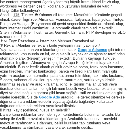
ise content management (içerik yönetimi) büyük kısmı itibari ile vb olup,
wordpress ve benzeri çeşitli kodlarla oluşturulan bölümleri de vardır.
Hangi Diller kullanılıyor?
Anadil: 🇹🇷 Türkçe. 🌐 Yabancı dil tercüme: Masaüstü sürümünde geçerli
olmak üzere; İngilizce, Almanca, Fransızca, İtalyanca, İspanyolca, Hintçe,
Rusça ve Arapça. (Bu yabancı dil çeviri seçenekleri ileride artırılacak olup,
bazı internet çeviri yazılımları ile otomatik olarak temin edilmektedir.
Sitenin Webmaster, Hostmaster, Güvenlik Uzmanı, PHP devoloper ve SEO
uzmanı kimdir?
👨‍💻 Feyz Pazarbaşı & Istemihan Mehmet Pazarbasi vd.
® Reklam Alanları ve reklam kodu yerleşimi nasıl yapılıyor?
Yayınlanan lansman ve reklamlar genel olarak
Google Adsense
gibi internet
reklamcılığı konusunda en iyi, en güvenilir kaynaklar ve ajanslar tarafından
otomatik olarak (Re'sen) yerleştirilmektedir. Bunların kaynağı Türkiye,
Amerika, Ingiltere, Almanya ve çeşitli Avrupa Birliği kökenli kaynak kod
ürünleridir. Bunlar içerik olarak günlük döviz ve borsa, forex para kazanma,
exim kredileri, internet bankacılığı, banka ve kredi kartı tanıtımları gibi
yatırım araçları ve internetten para kazanma teknikleri, hazır ofis kiralama,
Sigorta, yabancı dil okulları gibi eğitim tanıtımları, satılık veya kiralık
taşınmaz eşyalar ve araç kiralama, ikinci el taşınır mallar, ücretli veya
ücretsiz eleman ilanları ile ilgili bilimum bedelli veya bedava reklamlar, rejim,
diyet ve özel sağlık sigortası gibi insan sağlığı, tatil ve otel reklamları gibi
öğeler içerebilir. Siz de
Google Ads
aracılığı ile gerek sitemize ve gerekse
diğer ortamlara reklam verebilir veya aşağıdaki bağlantıyı kullanarak
doğrudan sitemizde reklam yayınlayabilirsiniz.
‼️ İtirazi kayıt (çekince) hususları nelerdir?
Bahse konu reklamlar üzerinde hiçbir kontrolümüz bulunmamaktadır. Bu
sebep ile özellikle avukat reklamları gibi Avukatlık kanunu vs. mesleki
mevzuat tarafından kısıtlanmış, belirli kurallara tabi tutulmuş veya
yasaklanmış tanıtımlardan yasal olarak sorumlu değiliz.