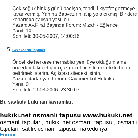
Çok soğuk bir kış günü padişah, tebdil-i kıyafet gezmeye
karar vermiş. Yanına Başvezirini alıp yola çıkmış. Bir dere
kenarında çalışan yaşlı bir...
Yazan: Av.Fırat Bayındır Forum: Mizah - Eğlence
Yanıt:
10
Son İleti:
30-05-2007,
14:00:16
Gecekondu Tapuları
Öncelikle herkese merhablar yeni üye olduğum ama
önceden takip ettigim çok güzel bir site öncelikle bunu
belirtmek isterim..Açıkcası sitedeki işinin...
Yazan: dartanyan Forum: Gayrimenkul Hukuku
Yanıt:
0
Son İleti:
19-03-2006,
23:30:07
Bu sayfada bulunan kavramlar:
hukiki.net osmanli tapusu www.hukuki.net
,
osmanli tapulari
hukiki.net osmanli tapusu
osmanlı
,
,
tapuları
satilik osmanli tapusu
makedonya
,
,
Forum