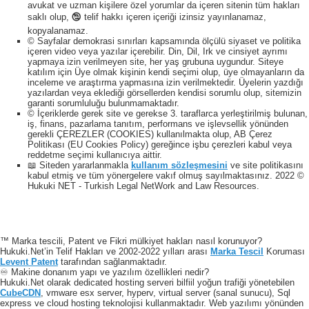
avukat ve uzman kişilere özel yorumlar da içeren sitenin tüm hakları
saklı olup, 🕲 telif hakkı içeren içeriği izinsiz yayınlanamaz,
kopyalanamaz.
© Sayfalar demokrasi sınırları kapsamında ölçülü siyaset ve politika
içeren video veya yazılar içerebilir. Din, Dil, Irk ve cinsiyet ayrımı
yapmaya izin verilmeyen site, her yaş grubuna uygundur. Siteye
katılım için Üye olmak kişinin kendi seçimi olup, üye olmayanların da
inceleme ve araştırma yapmasına izin verilmektedir. Üyelerin yazdığı
yazılardan veya eklediği görsellerden kendisi sorumlu olup, sitemizin
garanti sorumluluğu bulunmamaktadır.
© İçeriklerde gerek site ve gerekse 3. taraflarca yerleştirilmiş bulunan,
iş, finans, pazarlama tanıtım, performans ve işlevsellik yönünden
gerekli ÇEREZLER (COOKIES) kullanılmakta olup, AB Çerez
Politikası (EU Cookies Policy) gereğince işbu çerezleri kabul veya
reddetme seçimi kullanıcıya aittir.
📖 Siteden yararlanmakla
kullanım sözleşmesini
ve site politikasını
kabul etmiş ve tüm yönergelere vakıf olmuş sayılmaktasınız. 2022 ©
Hukuki NET - Turkish Legal NetWork and Law Resources.
™ Marka tescili, Patent ve Fikri mülkiyet hakları nasıl korunuyor?
Hukuki.Net’in Telif Hakları ve 2002-2022 yılları arası
Marka Tescil
Koruması
Levent Patent
tarafından sağlanmaktadır.
♾️ Makine donanım yapı ve yazılım özellikleri nedir?
Hukuki.Net olarak dedicated hosting serveri bilfiil yoğun trafiği yönetebilen
CubeCDN
, vmware esx server, hyperv, virtual server (sanal sunucu), Sql
express ve cloud hosting teknolojisi kullanmaktadır. Web yazılımı yönünden