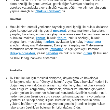
™ Hukuki NET 2002-2022 - Ulusal ve uluslararası Hukuk Sitesi ⚖️
olma özelliği ile gerek
avukat
, gerek diğer
hukukçu
arkadaş ve
gerekse vatandaşlara ev sahipliği yapan, eğitim ve bilimsel alışveriş
yapma amaçlı bir
"Hukuk Rehberi"
dir.
Davalar
Hukuki Net; sürekli yenilenen faydalı güncel içeriği ile hukuk dallarına
göre kategorize edilmiş çeşitli
mevzuat
, emsal mahkeme kararları,
yargıtay kararları, emsal danıştay ve anayasa mahkemesi kararları ile
hukuksal makale,
kanun
, hukuki
forum
, hukuk sözlüğü, hukuk
programları, meslektaş
ilanları
, avukatlar için kolay
hesaplama
araçları, Anayasa Mahkemesi, Danıştay, Yargıtay ve Mahkemeler
tarafından örnek
davalar
ve
içtihatlar
ile ilgili gerekçeli kararlar,
dilekçe örnekleri
, yasal
haberler
ve hukuk siteleri
dizini
🕸 bulunan
bir hukuk bilgi bankası sistemidir.
Avukatlar
📝 Hukukçular için mesleki danışma, dayanışma ve bakalorya
fonksiyonu olan site; "Önleyici hukuk" veya "Dava hukuku" nedeni ile
doğan veya yeni doğacak anlaşmazlıklar ile içtihat hukuku kaynağı
olan Yargı ve Yargılamayı tartışmak, davalar ve ihtilaflar için yararlı
çözüm yolları üretmek ve hukuksal konularda özellikle nerede, nasıl,
neden soruları üzerinde soru cevap, tartışma paylaşma yorumlama
yöntemi ile sebep sonuç ilişkisi kurarak 💬, Mahkemelerin dava
yükünü hafifletmeyi de amaçlayan suigeneris (kendine özgü) hukuk
laboratuarı özellikleri bulunan bir bilgi dağarcığıdır.