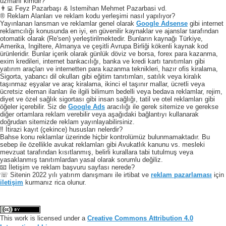
uzmanı kimdir?
👨‍💻 Feyz Pazarbaşı & Istemihan Mehmet Pazarbasi vd.
® Reklam Alanları ve reklam kodu yerleşimi nasıl yapılıyor?
Yayınlanan lansman ve reklamlar genel olarak
Google Adsense
gibi internet
reklamcılığı konusunda en iyi, en güvenilir kaynaklar ve ajanslar tarafından
otomatik olarak (Re'sen) yerleştirilmektedir. Bunların kaynağı Türkiye,
Amerika, Ingiltere, Almanya ve çeşitli Avrupa Birliği kökenli kaynak kod
ürünleridir. Bunlar içerik olarak günlük döviz ve borsa, forex para kazanma,
exim kredileri, internet bankacılığı, banka ve kredi kartı tanıtımları gibi
yatırım araçları ve internetten para kazanma teknikleri, hazır ofis kiralama,
Sigorta, yabancı dil okulları gibi eğitim tanıtımları, satılık veya kiralık
taşınmaz eşyalar ve araç kiralama, ikinci el taşınır mallar, ücretli veya
ücretsiz eleman ilanları ile ilgili bilimum bedelli veya bedava reklamlar, rejim,
diyet ve özel sağlık sigortası gibi insan sağlığı, tatil ve otel reklamları gibi
öğeler içerebilir. Siz de
Google Ads
aracılığı ile gerek sitemize ve gerekse
diğer ortamlara reklam verebilir veya aşağıdaki bağlantıyı kullanarak
doğrudan sitemizde reklam yayınlayabilirsiniz.
‼️ İtirazi kayıt (çekince) hususları nelerdir?
Bahse konu reklamlar üzerinde hiçbir kontrolümüz bulunmamaktadır. Bu
sebep ile özellikle avukat reklamları gibi Avukatlık kanunu vs. mesleki
mevzuat tarafından kısıtlanmış, belirli kurallara tabi tutulmuş veya
yasaklanmış tanıtımlardan yasal olarak sorumlu değiliz.
📧 İletişim ve reklam başvuru sayfası nerede?
☏ Sitenin 2022 yılı yatırım danışmanı ile irtibat ve
reklam pazarlaması
için
iletişim
kurmanız rica olunur.
This work is licensed under a
Creative Commons Attribution 4.0