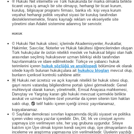
® Hukuki Net internette ve Türk hukukunda bir marka olmakla birlikte
ticaret veya iş amaçlı bir site olmayıp, herhangi bir ticari kurum,
kuruluş, bilgisayar programı firması, banka vb. kişi veya kurum
veyahut herhangi politik veyahut siyasi bir kuruluş tarafından
desteklenmemekte, finans kaynağı reklam ve ekseriyetle site
yönetimi olan Adalet sistemine adanmış bir servistir.
HUKUK
© Hukuki Net hukuk sitesi; içlerinde Akademisyenler, Avukatlar,
Hakimler, Savcılar, Noterler ve Hukuk fakültesi öğrencilerinden oluşan
Türk hukukçular ile üstün nitelikli meslek ve hukuksal bilgisi olan halk
arasından seçilmiş hukuksever uzman bilirkişi ekibi tarafından
hazırlanmakta ve idare edilmektedir. Türkçe ve yabancı hukuk
terimlerini içeren
hukuk sözlüğü ve ansiklopedi
bölümüne ek olarak
sitede kayıtlı bulunan hukukçulara ait
hukukçu blogları
mevcut olup,
bunların içeriksel kontrolü sahibine aittir.
🆓 Hukuki.net ücretsiz ve açık kaynak nitelikli bir hukuk sitesi olup,
gayri resmi vatandaş bilgilendirme portalı işlevi görmektedir. Genel
muhteviyat olarak kanun, yönetmelik, Emsal Anayasa mahkemesi,
Danıştay ve Yargıtay kararı gibi hukuki mevzuat içermekle birlikte
avukat ve uzman kişilere özel yorumlar da içeren sitenin tüm hakları
saklı olup, 🕲 telif hakkı içeren içeriği izinsiz yayınlanamaz,
kopyalanamaz.
© Sayfalar demokrasi sınırları kapsamında ölçülü siyaset ve politika
içeren video veya yazılar içerebilir. Din, Dil, Irk ve cinsiyet ayrımı
yapmaya izin verilmeyen site, her yaş grubuna uygundur. Siteye
katılım için Üye olmak kişinin kendi seçimi olup, üye olmayanların da
inceleme ve araştırma yapmasına izin verilmektedir. Üyelerin yazdığı