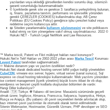
yazılardan veya eklediği görsellerden kendisi sorumlu olup, sitemizin
garanti sorumluluğu bulunmamaktadır.
© İçeriklerde gerek site ve gerekse 3. taraflarca yerleştirilmiş bulunan,
iş, finans, pazarlama tanıtım, performans ve işlevsellik yönünden
gerekli ÇEREZLER (COOKIES) kullanılmakta olup, AB Çerez
Politikası (EU Cookies Policy) gereğince işbu çerezleri kabul veya
reddetme seçimi kullanıcıya aittir.
📖 Siteden yararlanmakla
kullanım sözleşmesini
ve site politikasını
kabul etmiş ve tüm yönergelere vakıf olmuş sayılmaktasınız. 2022 ©
Hukuki NET - Turkish Legal NetWork and Law Resources.
™ Marka tescili, Patent ve Fikri mülkiyet hakları nasıl korunuyor?
Hukuki.Net’in Telif Hakları ve 2002-2022 yılları arası
Marka Tescil
Koruması
Levent Patent
tarafından sağlanmaktadır.
♾️ Makine donanım yapı ve yazılım özellikleri nedir?
Hukuki.Net olarak dedicated hosting serveri bilfiil yoğun trafiği yönetebilen
CubeCDN
, vmware esx server, hyperv, virtual server (sanal sunucu), Sql
express ve cloud hosting teknolojisi kullanmaktadır. Web yazılımı yönünden
ise content management (içerik yönetimi) büyük kısmı itibari ile vb olup,
wordpress ve benzeri çeşitli kodlarla oluşturulan bölümleri de vardır.
Hangi Diller kullanılıyor?
Anadil: 🇹🇷 Türkçe. 🌐 Yabancı dil tercüme: Masaüstü sürümünde geçerli
olmak üzere; İngilizce, Almanca, Fransızca, İtalyanca, İspanyolca, Hintçe,
Rusça ve Arapça. (Bu yabancı dil çeviri seçenekleri ileride artırılacak olup,
bazı internet çeviri yazılımları ile otomatik olarak temin edilmektedir.
Sitenin Webmaster, Hostmaster, Güvenlik Uzmanı, PHP devoloper ve SEO