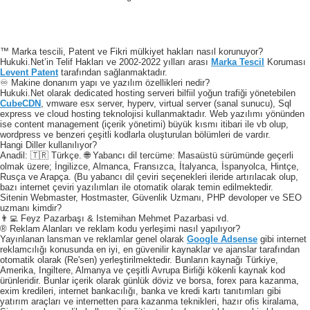
™ Marka tescili, Patent ve Fikri mülkiyet hakları nasıl korunuyor?
Hukuki.Net’in Telif Hakları ve 2002-2022 yılları arası
Marka Tescil
Koruması
Levent Patent
tarafından sağlanmaktadır.
♾️ Makine donanım yapı ve yazılım özellikleri nedir?
Hukuki.Net olarak dedicated hosting serveri bilfiil yoğun trafiği yönetebilen
CubeCDN
, vmware esx server, hyperv, virtual server (sanal sunucu), Sql
express ve cloud hosting teknolojisi kullanmaktadır. Web yazılımı yönünden
ise content management (içerik yönetimi) büyük kısmı itibari ile vb olup,
wordpress ve benzeri çeşitli kodlarla oluşturulan bölümleri de vardır.
Hangi Diller kullanılıyor?
Anadil: 🇹🇷 Türkçe. 🌐 Yabancı dil tercüme: Masaüstü sürümünde geçerli
olmak üzere; İngilizce, Almanca, Fransızca, İtalyanca, İspanyolca, Hintçe,
Rusça ve Arapça. (Bu yabancı dil çeviri seçenekleri ileride artırılacak olup,
bazı internet çeviri yazılımları ile otomatik olarak temin edilmektedir.
Sitenin Webmaster, Hostmaster, Güvenlik Uzmanı, PHP devoloper ve SEO
uzmanı kimdir?
👨‍💻 Feyz Pazarbaşı & Istemihan Mehmet Pazarbasi vd.
® Reklam Alanları ve reklam kodu yerleşimi nasıl yapılıyor?
Yayınlanan lansman ve reklamlar genel olarak
Google Adsense
gibi internet
reklamcılığı konusunda en iyi, en güvenilir kaynaklar ve ajanslar tarafından
otomatik olarak (Re'sen) yerleştirilmektedir. Bunların kaynağı Türkiye,
Amerika, Ingiltere, Almanya ve çeşitli Avrupa Birliği kökenli kaynak kod
ürünleridir. Bunlar içerik olarak günlük döviz ve borsa, forex para kazanma,
exim kredileri, internet bankacılığı, banka ve kredi kartı tanıtımları gibi
yatırım araçları ve internetten para kazanma teknikleri, hazır ofis kiralama,