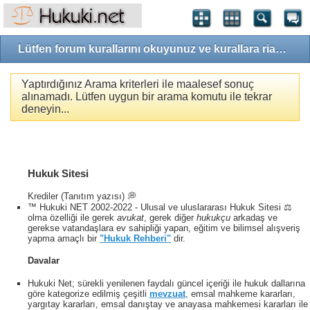
Lütfen forum kurallarını okuyunuz ve kurallara riayet ediniz!
Yaptırdığınız Arama kriterleri ile maalesef sonuç
alınamadı. Lütfen uygun bir arama komutu ile tekrar
deneyin...
Hukuk Sitesi
Krediler (Tanıtım yazısı) 💭
™ Hukuki NET 2002-2022 - Ulusal ve uluslararası Hukuk Sitesi ⚖️
olma özelliği ile gerek
avukat
, gerek diğer
hukukçu
arkadaş ve
gerekse vatandaşlara ev sahipliği yapan, eğitim ve bilimsel alışveriş
yapma amaçlı bir
"Hukuk Rehberi"
dir.
Davalar
Hukuki Net; sürekli yenilenen faydalı güncel içeriği ile hukuk dallarına
göre kategorize edilmiş çeşitli
mevzuat
, emsal mahkeme kararları,
yargıtay kararları, emsal danıştay ve anayasa mahkemesi kararları ile