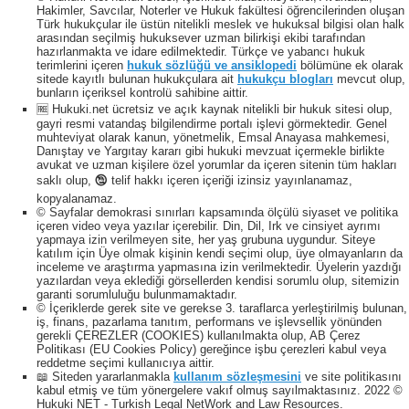
Hakimler, Savcılar, Noterler ve Hukuk fakültesi öğrencilerinden oluşan
Türk hukukçular ile üstün nitelikli meslek ve hukuksal bilgisi olan halk
arasından seçilmiş hukuksever uzman bilirkişi ekibi tarafından
hazırlanmakta ve idare edilmektedir. Türkçe ve yabancı hukuk
terimlerini içeren
hukuk sözlüğü ve ansiklopedi
bölümüne ek olarak
sitede kayıtlı bulunan hukukçulara ait
hukukçu blogları
mevcut olup,
bunların içeriksel kontrolü sahibine aittir.
🆓 Hukuki.net ücretsiz ve açık kaynak nitelikli bir hukuk sitesi olup,
gayri resmi vatandaş bilgilendirme portalı işlevi görmektedir. Genel
muhteviyat olarak kanun, yönetmelik, Emsal Anayasa mahkemesi,
Danıştay ve Yargıtay kararı gibi hukuki mevzuat içermekle birlikte
avukat ve uzman kişilere özel yorumlar da içeren sitenin tüm hakları
saklı olup, 🕲 telif hakkı içeren içeriği izinsiz yayınlanamaz,
kopyalanamaz.
© Sayfalar demokrasi sınırları kapsamında ölçülü siyaset ve politika
içeren video veya yazılar içerebilir. Din, Dil, Irk ve cinsiyet ayrımı
yapmaya izin verilmeyen site, her yaş grubuna uygundur. Siteye
katılım için Üye olmak kişinin kendi seçimi olup, üye olmayanların da
inceleme ve araştırma yapmasına izin verilmektedir. Üyelerin yazdığı
yazılardan veya eklediği görsellerden kendisi sorumlu olup, sitemizin
garanti sorumluluğu bulunmamaktadır.
© İçeriklerde gerek site ve gerekse 3. taraflarca yerleştirilmiş bulunan,
iş, finans, pazarlama tanıtım, performans ve işlevsellik yönünden
gerekli ÇEREZLER (COOKIES) kullanılmakta olup, AB Çerez
Politikası (EU Cookies Policy) gereğince işbu çerezleri kabul veya
reddetme seçimi kullanıcıya aittir.
📖 Siteden yararlanmakla
kullanım sözleşmesini
ve site politikasını
kabul etmiş ve tüm yönergelere vakıf olmuş sayılmaktasınız. 2022 ©
Hukuki NET - Turkish Legal NetWork and Law Resources.