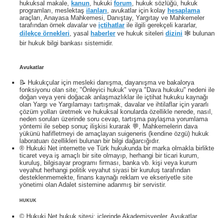
hukuksal makale,
kanun
, hukuki
forum
, hukuk sözlüğü, hukuk
programları, meslektaş
ilanları
, avukatlar için kolay
hesaplama
araçları, Anayasa Mahkemesi, Danıştay, Yargıtay ve Mahkemeler
tarafından örnek
davalar
ve
içtihatlar
ile ilgili gerekçeli kararlar,
dilekçe örnekleri
, yasal
haberler
ve hukuk siteleri
dizini
🕸 bulunan
bir hukuk bilgi bankası sistemidir.
Avukatlar
📝 Hukukçular için mesleki danışma, dayanışma ve bakalorya
fonksiyonu olan site; "Önleyici hukuk" veya "Dava hukuku" nedeni ile
doğan veya yeni doğacak anlaşmazlıklar ile içtihat hukuku kaynağı
olan Yargı ve Yargılamayı tartışmak, davalar ve ihtilaflar için yararlı
çözüm yolları üretmek ve hukuksal konularda özellikle nerede, nasıl,
neden soruları üzerinde soru cevap, tartışma paylaşma yorumlama
yöntemi ile sebep sonuç ilişkisi kurarak 💬, Mahkemelerin dava
yükünü hafifletmeyi de amaçlayan suigeneris (kendine özgü) hukuk
laboratuarı özellikleri bulunan bir bilgi dağarcığıdır.
® Hukuki Net internette ve Türk hukukunda bir marka olmakla birlikte
ticaret veya iş amaçlı bir site olmayıp, herhangi bir ticari kurum,
kuruluş, bilgisayar programı firması, banka vb. kişi veya kurum
veyahut herhangi politik veyahut siyasi bir kuruluş tarafından
desteklenmemekte, finans kaynağı reklam ve ekseriyetle site
yönetimi olan Adalet sistemine adanmış bir servistir.
HUKUK
© Hukuki Net hukuk sitesi; içlerinde Akademisyenler, Avukatlar,