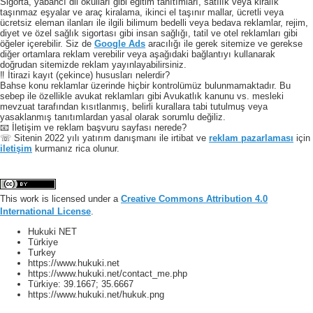
Sigorta, yabancı dil okulları gibi eğitim tanıtımları, satılık veya kiralık
taşınmaz eşyalar ve araç kiralama, ikinci el taşınır mallar, ücretli veya
ücretsiz eleman ilanları ile ilgili bilimum bedelli veya bedava reklamlar, rejim,
diyet ve özel sağlık sigortası gibi insan sağlığı, tatil ve otel reklamları gibi
öğeler içerebilir. Siz de
Google Ads
aracılığı ile gerek sitemize ve gerekse
diğer ortamlara reklam verebilir veya aşağıdaki bağlantıyı kullanarak
doğrudan sitemizde reklam yayınlayabilirsiniz.
‼️ İtirazi kayıt (çekince) hususları nelerdir?
Bahse konu reklamlar üzerinde hiçbir kontrolümüz bulunmamaktadır. Bu
sebep ile özellikle avukat reklamları gibi Avukatlık kanunu vs. mesleki
mevzuat tarafından kısıtlanmış, belirli kurallara tabi tutulmuş veya
yasaklanmış tanıtımlardan yasal olarak sorumlu değiliz.
📧 İletişim ve reklam başvuru sayfası nerede?
☏ Sitenin 2022 yılı yatırım danışmanı ile irtibat ve
reklam pazarlaması
için
iletişim
kurmanız rica olunur.
This work is licensed under a
Creative Commons Attribution 4.0
International License
.
Hukuki NET
Türkiye
Turkey
https://www.hukuki.net
https://www.hukuki.net/contact_me.php
Türkiye:
39.1667
;
35.6667
https://www.hukuki.net/hukuk.png