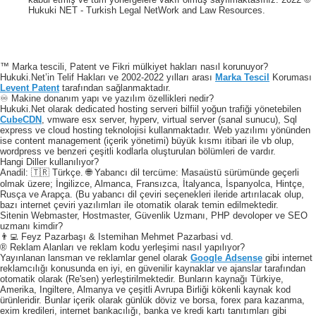
Hukuki NET - Turkish Legal NetWork and Law Resources.
™ Marka tescili, Patent ve Fikri mülkiyet hakları nasıl korunuyor?
Hukuki.Net’in Telif Hakları ve 2002-2022 yılları arası
Marka Tescil
Koruması
Levent Patent
tarafından sağlanmaktadır.
♾️ Makine donanım yapı ve yazılım özellikleri nedir?
Hukuki.Net olarak dedicated hosting serveri bilfiil yoğun trafiği yönetebilen
CubeCDN
, vmware esx server, hyperv, virtual server (sanal sunucu), Sql
express ve cloud hosting teknolojisi kullanmaktadır. Web yazılımı yönünden
ise content management (içerik yönetimi) büyük kısmı itibari ile vb olup,
wordpress ve benzeri çeşitli kodlarla oluşturulan bölümleri de vardır.
Hangi Diller kullanılıyor?
Anadil: 🇹🇷 Türkçe. 🌐 Yabancı dil tercüme: Masaüstü sürümünde geçerli
olmak üzere; İngilizce, Almanca, Fransızca, İtalyanca, İspanyolca, Hintçe,
Rusça ve Arapça. (Bu yabancı dil çeviri seçenekleri ileride artırılacak olup,
bazı internet çeviri yazılımları ile otomatik olarak temin edilmektedir.
Sitenin Webmaster, Hostmaster, Güvenlik Uzmanı, PHP devoloper ve SEO
uzmanı kimdir?
👨‍💻 Feyz Pazarbaşı & Istemihan Mehmet Pazarbasi vd.
® Reklam Alanları ve reklam kodu yerleşimi nasıl yapılıyor?
Yayınlanan lansman ve reklamlar genel olarak
Google Adsense
gibi internet
reklamcılığı konusunda en iyi, en güvenilir kaynaklar ve ajanslar tarafından
otomatik olarak (Re'sen) yerleştirilmektedir. Bunların kaynağı Türkiye,
Amerika, Ingiltere, Almanya ve çeşitli Avrupa Birliği kökenli kaynak kod
ürünleridir. Bunlar içerik olarak günlük döviz ve borsa, forex para kazanma,
exim kredileri, internet bankacılığı, banka ve kredi kartı tanıtımları gibi