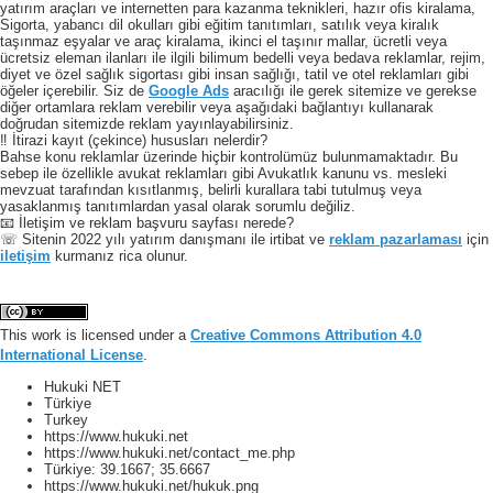
yatırım araçları ve internetten para kazanma teknikleri, hazır ofis kiralama,
Sigorta, yabancı dil okulları gibi eğitim tanıtımları, satılık veya kiralık
taşınmaz eşyalar ve araç kiralama, ikinci el taşınır mallar, ücretli veya
ücretsiz eleman ilanları ile ilgili bilimum bedelli veya bedava reklamlar, rejim,
diyet ve özel sağlık sigortası gibi insan sağlığı, tatil ve otel reklamları gibi
öğeler içerebilir. Siz de
Google Ads
aracılığı ile gerek sitemize ve gerekse
diğer ortamlara reklam verebilir veya aşağıdaki bağlantıyı kullanarak
doğrudan sitemizde reklam yayınlayabilirsiniz.
‼️ İtirazi kayıt (çekince) hususları nelerdir?
Bahse konu reklamlar üzerinde hiçbir kontrolümüz bulunmamaktadır. Bu
sebep ile özellikle avukat reklamları gibi Avukatlık kanunu vs. mesleki
mevzuat tarafından kısıtlanmış, belirli kurallara tabi tutulmuş veya
yasaklanmış tanıtımlardan yasal olarak sorumlu değiliz.
📧 İletişim ve reklam başvuru sayfası nerede?
☏ Sitenin 2022 yılı yatırım danışmanı ile irtibat ve
reklam pazarlaması
için
iletişim
kurmanız rica olunur.
This work is licensed under a
Creative Commons Attribution 4.0
International License
.
Hukuki NET
Türkiye
Turkey
https://www.hukuki.net
https://www.hukuki.net/contact_me.php
Türkiye:
39.1667
;
35.6667
https://www.hukuki.net/hukuk.png