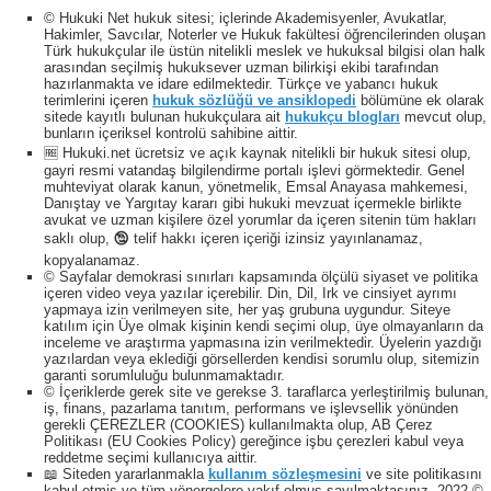
© Hukuki Net hukuk sitesi; içlerinde Akademisyenler, Avukatlar,
Hakimler, Savcılar, Noterler ve Hukuk fakültesi öğrencilerinden oluşan
Türk hukukçular ile üstün nitelikli meslek ve hukuksal bilgisi olan halk
arasından seçilmiş hukuksever uzman bilirkişi ekibi tarafından
hazırlanmakta ve idare edilmektedir. Türkçe ve yabancı hukuk
terimlerini içeren
hukuk sözlüğü ve ansiklopedi
bölümüne ek olarak
sitede kayıtlı bulunan hukukçulara ait
hukukçu blogları
mevcut olup,
bunların içeriksel kontrolü sahibine aittir.
🆓 Hukuki.net ücretsiz ve açık kaynak nitelikli bir hukuk sitesi olup,
gayri resmi vatandaş bilgilendirme portalı işlevi görmektedir. Genel
muhteviyat olarak kanun, yönetmelik, Emsal Anayasa mahkemesi,
Danıştay ve Yargıtay kararı gibi hukuki mevzuat içermekle birlikte
avukat ve uzman kişilere özel yorumlar da içeren sitenin tüm hakları
saklı olup, 🕲 telif hakkı içeren içeriği izinsiz yayınlanamaz,
kopyalanamaz.
© Sayfalar demokrasi sınırları kapsamında ölçülü siyaset ve politika
içeren video veya yazılar içerebilir. Din, Dil, Irk ve cinsiyet ayrımı
yapmaya izin verilmeyen site, her yaş grubuna uygundur. Siteye
katılım için Üye olmak kişinin kendi seçimi olup, üye olmayanların da
inceleme ve araştırma yapmasına izin verilmektedir. Üyelerin yazdığı
yazılardan veya eklediği görsellerden kendisi sorumlu olup, sitemizin
garanti sorumluluğu bulunmamaktadır.
© İçeriklerde gerek site ve gerekse 3. taraflarca yerleştirilmiş bulunan,
iş, finans, pazarlama tanıtım, performans ve işlevsellik yönünden
gerekli ÇEREZLER (COOKIES) kullanılmakta olup, AB Çerez
Politikası (EU Cookies Policy) gereğince işbu çerezleri kabul veya
reddetme seçimi kullanıcıya aittir.
📖 Siteden yararlanmakla
kullanım sözleşmesini
ve site politikasını
kabul etmiş ve tüm yönergelere vakıf olmuş sayılmaktasınız. 2022 ©