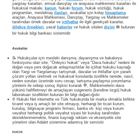
yargıtay kararları, emsal danıştay ve anayasa mahkemesi kararları ile
hukuksal makale,
kanun
, hukuki
forum
, hukuk sözlüğü, hukuk
programları, meslektaş
ilanları
, avukatlar için kolay
hesaplama
araçları, Anayasa Mahkemesi, Danıştay, Yargıtay ve Mahkemeler
tarafından örnek
davalar
ve
içtihatlar
ile ilgili gerekçeli kararlar,
dilekçe örnekleri
, yasal
haberler
ve hukuk siteleri
dizini
🕸 bulunan
bir hukuk bilgi bankası sistemidir.
Avukatlar
📝 Hukukçular için mesleki danışma, dayanışma ve bakalorya
fonksiyonu olan site; "Önleyici hukuk" veya "Dava hukuku" nedeni ile
doğan veya yeni doğacak anlaşmazlıklar ile içtihat hukuku kaynağı
olan Yargı ve Yargılamayı tartışmak, davalar ve ihtilaflar için yararlı
çözüm yolları üretmek ve hukuksal konularda özellikle nerede, nasıl,
neden soruları üzerinde soru cevap, tartışma paylaşma yorumlama
yöntemi ile sebep sonuç ilişkisi kurarak 💬, Mahkemelerin dava
yükünü hafifletmeyi de amaçlayan suigeneris (kendine özgü) hukuk
laboratuarı özellikleri bulunan bir bilgi dağarcığıdır.
® Hukuki Net internette ve Türk hukukunda bir marka olmakla birlikte
ticaret veya iş amaçlı bir site olmayıp, herhangi bir ticari kurum,
kuruluş, bilgisayar programı firması, banka vb. kişi veya kurum
veyahut herhangi politik veyahut siyasi bir kuruluş tarafından
desteklenmemekte, finans kaynağı reklam ve ekseriyetle site
yönetimi olan Adalet sistemine adanmış bir servistir.
HUKUK