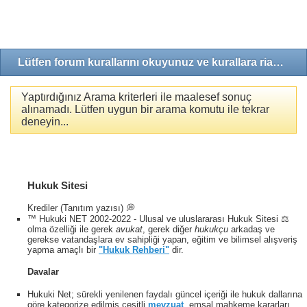
Lütfen forum kurallarını okuyunuz ve kurallara riayet ediniz!
Yaptırdığınız Arama kriterleri ile maalesef sonuç
alınamadı. Lütfen uygun bir arama komutu ile tekrar
deneyin...
Hukuk Sitesi
Krediler (Tanıtım yazısı) 💭
™ Hukuki NET 2002-2022 - Ulusal ve uluslararası Hukuk Sitesi ⚖️
olma özelliği ile gerek
avukat
, gerek diğer
hukukçu
arkadaş ve
gerekse vatandaşlara ev sahipliği yapan, eğitim ve bilimsel alışveriş
yapma amaçlı bir
"Hukuk Rehberi"
dir.
Davalar
Hukuki Net; sürekli yenilenen faydalı güncel içeriği ile hukuk dallarına
göre kategorize edilmiş çeşitli
mevzuat
, emsal mahkeme kararları,