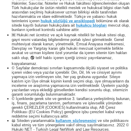
Hakimler, Savcılar, Noterler ve Hukuk fakültesi öğrencilerinden oluşan
Türk hukukçular ile üstün nitelikli meslek ve hukuksal bilgisi olan halk
arasından seçilmiş hukuksever uzman bilirkişi ekibi tarafından
hazırlanmakta ve idare edilmektedir. Türkçe ve yabancı hukuk
terimlerini içeren
hukuk sözlüğü ve ansiklopedi
bölümüne ek olarak
sitede kayıtlı bulunan hukukçulara ait
hukukçu blogları
mevcut olup,
bunların içeriksel kontrolü sahibine aittir.
🆓 Hukuki.net ücretsiz ve açık kaynak nitelikli bir hukuk sitesi olup,
gayri resmi vatandaş bilgilendirme portalı işlevi görmektedir. Genel
muhteviyat olarak kanun, yönetmelik, Emsal Anayasa mahkemesi,
Danıştay ve Yargıtay kararı gibi hukuki mevzuat içermekle birlikte
avukat ve uzman kişilere özel yorumlar da içeren sitenin tüm hakları
saklı olup, 🕲 telif hakkı içeren içeriği izinsiz yayınlanamaz,
kopyalanamaz.
© Sayfalar demokrasi sınırları kapsamında ölçülü siyaset ve politika
içeren video veya yazılar içerebilir. Din, Dil, Irk ve cinsiyet ayrımı
yapmaya izin verilmeyen site, her yaş grubuna uygundur. Siteye
katılım için Üye olmak kişinin kendi seçimi olup, üye olmayanların da
inceleme ve araştırma yapmasına izin verilmektedir. Üyelerin yazdığı
yazılardan veya eklediği görsellerden kendisi sorumlu olup, sitemizin
garanti sorumluluğu bulunmamaktadır.
© İçeriklerde gerek site ve gerekse 3. taraflarca yerleştirilmiş bulunan,
iş, finans, pazarlama tanıtım, performans ve işlevsellik yönünden
gerekli ÇEREZLER (COOKIES) kullanılmakta olup, AB Çerez
Politikası (EU Cookies Policy) gereğince işbu çerezleri kabul veya
reddetme seçimi kullanıcıya aittir.
📖 Siteden yararlanmakla
kullanım sözleşmesini
ve site politikasını
kabul etmiş ve tüm yönergelere vakıf olmuş sayılmaktasınız. 2022 ©
Hukuki NET - Turkish Legal NetWork and Law Resources.