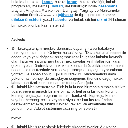
hukuksal makale,
kanun
, hukuki
forum
, hukuk sözlüğü, hukuk
programları, meslektaş
ilanları
, avukatlar için kolay
hesaplama
araçları, Anayasa Mahkemesi, Danıştay, Yargıtay ve Mahkemeler
tarafından örnek
davalar
ve
içtihatlar
ile ilgili gerekçeli kararlar,
dilekçe örnekleri
, yasal
haberler
ve hukuk siteleri
dizini
🕸 bulunan
bir hukuk bilgi bankası sistemidir.
Avukatlar
📝 Hukukçular için mesleki danışma, dayanışma ve bakalorya
fonksiyonu olan site; "Önleyici hukuk" veya "Dava hukuku" nedeni ile
doğan veya yeni doğacak anlaşmazlıklar ile içtihat hukuku kaynağı
olan Yargı ve Yargılamayı tartışmak, davalar ve ihtilaflar için yararlı
çözüm yolları üretmek ve hukuksal konularda özellikle nerede, nasıl,
neden soruları üzerinde soru cevap, tartışma paylaşma yorumlama
yöntemi ile sebep sonuç ilişkisi kurarak 💬, Mahkemelerin dava
yükünü hafifletmeyi de amaçlayan suigeneris (kendine özgü) hukuk
laboratuarı özellikleri bulunan bir bilgi dağarcığıdır.
® Hukuki Net internette ve Türk hukukunda bir marka olmakla birlikte
ticaret veya iş amaçlı bir site olmayıp, herhangi bir ticari kurum,
kuruluş, bilgisayar programı firması, banka vb. kişi veya kurum
veyahut herhangi politik veyahut siyasi bir kuruluş tarafından
desteklenmemekte, finans kaynağı reklam ve ekseriyetle site
yönetimi olan Adalet sistemine adanmış bir servistir.
HUKUK
© Hukuki Net hukuk sitesi; içlerinde Akademisyenler, Avukatlar,