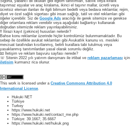
Sigorta, yabancı dil okulları gibi eğitim tanıtımları, satılık veya kiralık
taşınmaz eşyalar ve araç kiralama, ikinci el taşınır mallar, ücretli veya
ücretsiz eleman ilanları ile ilgili bilimum bedelli veya bedava reklamlar, rejim,
diyet ve özel sağlık sigortası gibi insan sağlığı, tatil ve otel reklamları gibi
öğeler içerebilir. Siz de
Google Ads
aracılığı ile gerek sitemize ve gerekse
diğer ortamlara reklam verebilir veya aşağıdaki bağlantıyı kullanarak
doğrudan sitemizde reklam yayınlayabilirsiniz.
‼️ İtirazi kayıt (çekince) hususları nelerdir?
Bahse konu reklamlar üzerinde hiçbir kontrolümüz bulunmamaktadır. Bu
sebep ile özellikle avukat reklamları gibi Avukatlık kanunu vs. mesleki
mevzuat tarafından kısıtlanmış, belirli kurallara tabi tutulmuş veya
yasaklanmış tanıtımlardan yasal olarak sorumlu değiliz.
📧 İletişim ve reklam başvuru sayfası nerede?
☏ Sitenin 2022 yılı yatırım danışmanı ile irtibat ve
reklam pazarlaması
için
iletişim
kurmanız rica olunur.
This work is licensed under a
Creative Commons Attribution 4.0
International License
.
Hukuki NET
Türkiye
Turkey
https://www.hukuki.net
https://www.hukuki.net/contact_me.php
Türkiye:
39.1667
;
35.6667
https://www.hukuki.net/hukuk.png