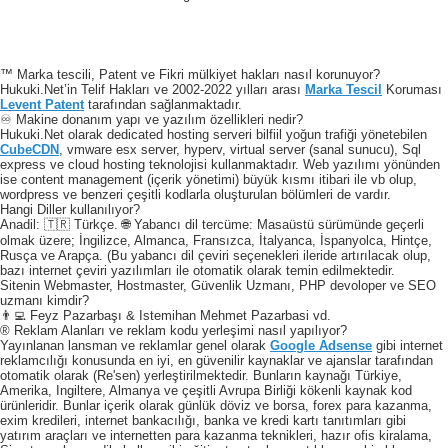
™ Marka tescili, Patent ve Fikri mülkiyet hakları nasıl korunuyor?
Hukuki.Net’in Telif Hakları ve 2002-2022 yılları arası
Marka Tescil
Koruması
Levent Patent
tarafından sağlanmaktadır.
♾️ Makine donanım yapı ve yazılım özellikleri nedir?
Hukuki.Net olarak dedicated hosting serveri bilfiil yoğun trafiği yönetebilen
CubeCDN
, vmware esx server, hyperv, virtual server (sanal sunucu), Sql
express ve cloud hosting teknolojisi kullanmaktadır. Web yazılımı yönünden
ise content management (içerik yönetimi) büyük kısmı itibari ile vb olup,
wordpress ve benzeri çeşitli kodlarla oluşturulan bölümleri de vardır.
Hangi Diller kullanılıyor?
Anadil: 🇹🇷 Türkçe. 🌐 Yabancı dil tercüme: Masaüstü sürümünde geçerli
olmak üzere; İngilizce, Almanca, Fransızca, İtalyanca, İspanyolca, Hintçe,
Rusça ve Arapça. (Bu yabancı dil çeviri seçenekleri ileride artırılacak olup,
bazı internet çeviri yazılımları ile otomatik olarak temin edilmektedir.
Sitenin Webmaster, Hostmaster, Güvenlik Uzmanı, PHP devoloper ve SEO
uzmanı kimdir?
👨‍💻 Feyz Pazarbaşı & Istemihan Mehmet Pazarbasi vd.
® Reklam Alanları ve reklam kodu yerleşimi nasıl yapılıyor?
Yayınlanan lansman ve reklamlar genel olarak
Google Adsense
gibi internet
reklamcılığı konusunda en iyi, en güvenilir kaynaklar ve ajanslar tarafından
otomatik olarak (Re'sen) yerleştirilmektedir. Bunların kaynağı Türkiye,
Amerika, Ingiltere, Almanya ve çeşitli Avrupa Birliği kökenli kaynak kod
ürünleridir. Bunlar içerik olarak günlük döviz ve borsa, forex para kazanma,
exim kredileri, internet bankacılığı, banka ve kredi kartı tanıtımları gibi
yatırım araçları ve internetten para kazanma teknikleri, hazır ofis kiralama,