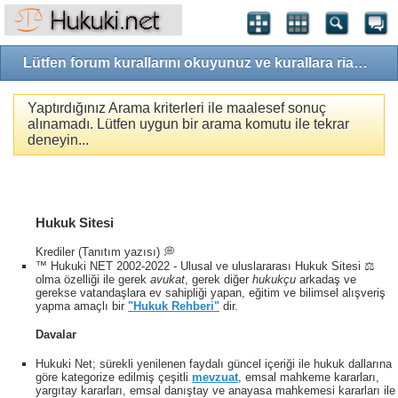
Lütfen forum kurallarını okuyunuz ve kurallara riayet ediniz!
Yaptırdığınız Arama kriterleri ile maalesef sonuç
alınamadı. Lütfen uygun bir arama komutu ile tekrar
deneyin...
Hukuk Sitesi
Krediler (Tanıtım yazısı) 💭
™ Hukuki NET 2002-2022 - Ulusal ve uluslararası Hukuk Sitesi ⚖️
olma özelliği ile gerek
avukat
, gerek diğer
hukukçu
arkadaş ve
gerekse vatandaşlara ev sahipliği yapan, eğitim ve bilimsel alışveriş
yapma amaçlı bir
"Hukuk Rehberi"
dir.
Davalar
Hukuki Net; sürekli yenilenen faydalı güncel içeriği ile hukuk dallarına
göre kategorize edilmiş çeşitli
mevzuat
, emsal mahkeme kararları,
yargıtay kararları, emsal danıştay ve anayasa mahkemesi kararları ile