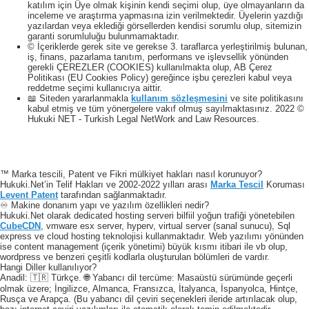
katılım için Üye olmak kişinin kendi seçimi olup, üye olmayanların da
inceleme ve araştırma yapmasına izin verilmektedir. Üyelerin yazdığı
yazılardan veya eklediği görsellerden kendisi sorumlu olup, sitemizin
garanti sorumluluğu bulunmamaktadır.
© İçeriklerde gerek site ve gerekse 3. taraflarca yerleştirilmiş bulunan,
iş, finans, pazarlama tanıtım, performans ve işlevsellik yönünden
gerekli ÇEREZLER (COOKIES) kullanılmakta olup, AB Çerez
Politikası (EU Cookies Policy) gereğince işbu çerezleri kabul veya
reddetme seçimi kullanıcıya aittir.
📖 Siteden yararlanmakla
kullanım sözleşmesini
ve site politikasını
kabul etmiş ve tüm yönergelere vakıf olmuş sayılmaktasınız. 2022 ©
Hukuki NET - Turkish Legal NetWork and Law Resources.
™ Marka tescili, Patent ve Fikri mülkiyet hakları nasıl korunuyor?
Hukuki.Net’in Telif Hakları ve 2002-2022 yılları arası
Marka Tescil
Koruması
Levent Patent
tarafından sağlanmaktadır.
♾️ Makine donanım yapı ve yazılım özellikleri nedir?
Hukuki.Net olarak dedicated hosting serveri bilfiil yoğun trafiği yönetebilen
CubeCDN
, vmware esx server, hyperv, virtual server (sanal sunucu), Sql
express ve cloud hosting teknolojisi kullanmaktadır. Web yazılımı yönünden
ise content management (içerik yönetimi) büyük kısmı itibari ile vb olup,
wordpress ve benzeri çeşitli kodlarla oluşturulan bölümleri de vardır.
Hangi Diller kullanılıyor?
Anadil: 🇹🇷 Türkçe. 🌐 Yabancı dil tercüme: Masaüstü sürümünde geçerli
olmak üzere; İngilizce, Almanca, Fransızca, İtalyanca, İspanyolca, Hintçe,
Rusça ve Arapça. (Bu yabancı dil çeviri seçenekleri ileride artırılacak olup,