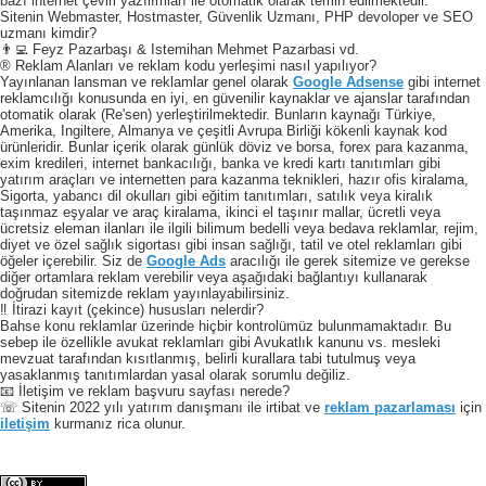
bazı internet çeviri yazılımları ile otomatik olarak temin edilmektedir.
Sitenin Webmaster, Hostmaster, Güvenlik Uzmanı, PHP devoloper ve SEO
uzmanı kimdir?
👨‍💻 Feyz Pazarbaşı & Istemihan Mehmet Pazarbasi vd.
® Reklam Alanları ve reklam kodu yerleşimi nasıl yapılıyor?
Yayınlanan lansman ve reklamlar genel olarak
Google Adsense
gibi internet
reklamcılığı konusunda en iyi, en güvenilir kaynaklar ve ajanslar tarafından
otomatik olarak (Re'sen) yerleştirilmektedir. Bunların kaynağı Türkiye,
Amerika, Ingiltere, Almanya ve çeşitli Avrupa Birliği kökenli kaynak kod
ürünleridir. Bunlar içerik olarak günlük döviz ve borsa, forex para kazanma,
exim kredileri, internet bankacılığı, banka ve kredi kartı tanıtımları gibi
yatırım araçları ve internetten para kazanma teknikleri, hazır ofis kiralama,
Sigorta, yabancı dil okulları gibi eğitim tanıtımları, satılık veya kiralık
taşınmaz eşyalar ve araç kiralama, ikinci el taşınır mallar, ücretli veya
ücretsiz eleman ilanları ile ilgili bilimum bedelli veya bedava reklamlar, rejim,
diyet ve özel sağlık sigortası gibi insan sağlığı, tatil ve otel reklamları gibi
öğeler içerebilir. Siz de
Google Ads
aracılığı ile gerek sitemize ve gerekse
diğer ortamlara reklam verebilir veya aşağıdaki bağlantıyı kullanarak
doğrudan sitemizde reklam yayınlayabilirsiniz.
‼️ İtirazi kayıt (çekince) hususları nelerdir?
Bahse konu reklamlar üzerinde hiçbir kontrolümüz bulunmamaktadır. Bu
sebep ile özellikle avukat reklamları gibi Avukatlık kanunu vs. mesleki
mevzuat tarafından kısıtlanmış, belirli kurallara tabi tutulmuş veya
yasaklanmış tanıtımlardan yasal olarak sorumlu değiliz.
📧 İletişim ve reklam başvuru sayfası nerede?
☏ Sitenin 2022 yılı yatırım danışmanı ile irtibat ve
reklam pazarlaması
için
iletişim
kurmanız rica olunur.