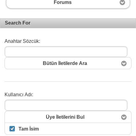
Forums
Search For
Anahtar Sözcük:
Bütün İletilerde Ara
Kullanıcı Adı:
Arama
Üye İletilerini Bul
Tam İsim