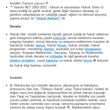
Krediler (Tanıtım yazısı) 💭
™ Hukuki NET 2002-2022 - Ulusal ve uluslararası Hukuk Sitesi ⚖️
olma özelliği ile gerek
avukat
, gerek diğer
hukukçu
arkadaş ve
gerekse vatandaşlara ev sahipliği yapan, eğitim ve bilimsel alışveriş
yapma amaçlı bir
"Hukuk Rehberi"
dir.
Davalar
Hukuki Net; sürekli yenilenen faydalı güncel içeriği ile hukuk dallarına
göre kategorize edilmiş çeşitli
mevzuat
, emsal mahkeme kararları,
yargıtay kararları, emsal danıştay ve anayasa mahkemesi kararları ile
hukuksal makale,
kanun
, hukuki
forum
, hukuk sözlüğü, hukuk
programları, meslektaş
ilanları
, avukatlar için kolay
hesaplama
araçları, Anayasa Mahkemesi, Danıştay, Yargıtay ve Mahkemeler
tarafından örnek
davalar
ve
içtihatlar
ile ilgili gerekçeli kararlar,
dilekçe örnekleri
, yasal
haberler
ve hukuk siteleri
dizini
🕸 bulunan
bir hukuk bilgi bankası sistemidir.
Avukatlar
📝 Hukukçular için mesleki danışma, dayanışma ve bakalorya
fonksiyonu olan site; "Önleyici hukuk" veya "Dava hukuku" nedeni ile
Şimdi Ara
doğan veya yeni doğacak anlaşmazlıklar ile içtihat hukuku kaynağı
olan Yargı ve Yargılamayı tartışmak, davalar ve ihtilaflar için yararlı
çözüm yolları üretmek ve hukuksal konularda özellikle nerede, nasıl,
neden soruları üzerinde soru cevap, tartışma paylaşma yorumlama
yöntemi ile sebep sonuç ilişkisi kurarak 💬, Mahkemelerin dava