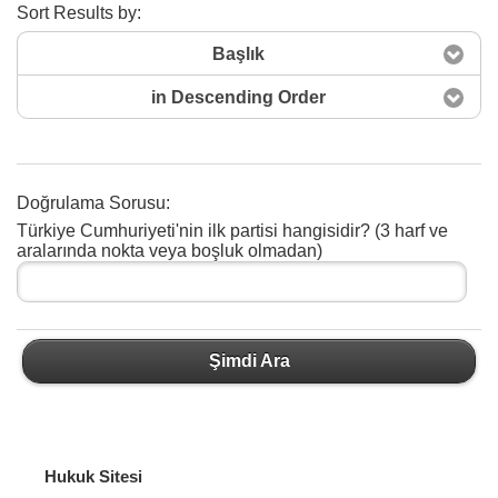
Sort Results by:
Başlık
in Descending Order
Doğrulama Sorusu:
Türkiye Cumhuriyeti'nin ilk partisi hangisidir? (3 harf ve
Şimdi Ara
aralarında nokta veya boşluk olmadan)
Şimdi Ara
Hukuk Sitesi