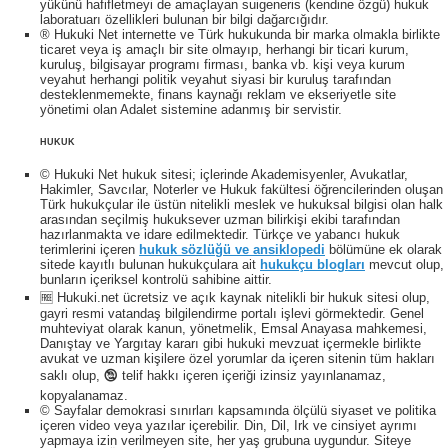
yükünü hafifletmeyi de amaçlayan suigeneris (kendine özgü) hukuk
laboratuarı özellikleri bulunan bir bilgi dağarcığıdır.
® Hukuki Net internette ve Türk hukukunda bir marka olmakla birlikte
ticaret veya iş amaçlı bir site olmayıp, herhangi bir ticari kurum,
kuruluş, bilgisayar programı firması, banka vb. kişi veya kurum
veyahut herhangi politik veyahut siyasi bir kuruluş tarafından
desteklenmemekte, finans kaynağı reklam ve ekseriyetle site
yönetimi olan Adalet sistemine adanmış bir servistir.
HUKUK
© Hukuki Net hukuk sitesi; içlerinde Akademisyenler, Avukatlar,
Hakimler, Savcılar, Noterler ve Hukuk fakültesi öğrencilerinden oluşan
Türk hukukçular ile üstün nitelikli meslek ve hukuksal bilgisi olan halk
arasından seçilmiş hukuksever uzman bilirkişi ekibi tarafından
hazırlanmakta ve idare edilmektedir. Türkçe ve yabancı hukuk
terimlerini içeren
hukuk sözlüğü ve ansiklopedi
bölümüne ek olarak
sitede kayıtlı bulunan hukukçulara ait
hukukçu blogları
mevcut olup,
bunların içeriksel kontrolü sahibine aittir.
🆓 Hukuki.net ücretsiz ve açık kaynak nitelikli bir hukuk sitesi olup,
gayri resmi vatandaş bilgilendirme portalı işlevi görmektedir. Genel
muhteviyat olarak kanun, yönetmelik, Emsal Anayasa mahkemesi,
Danıştay ve Yargıtay kararı gibi hukuki mevzuat içermekle birlikte
avukat ve uzman kişilere özel yorumlar da içeren sitenin tüm hakları
saklı olup, 🕲 telif hakkı içeren içeriği izinsiz yayınlanamaz,
kopyalanamaz.
© Sayfalar demokrasi sınırları kapsamında ölçülü siyaset ve politika
içeren video veya yazılar içerebilir. Din, Dil, Irk ve cinsiyet ayrımı
yapmaya izin verilmeyen site, her yaş grubuna uygundur. Siteye