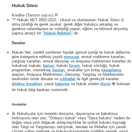
Hukuk Sitesi
Krediler (Tanıtım yazısı) 💭
™ Hukuki NET 2002-2022 - Ulusal ve uluslararası Hukuk Sitesi ⚖️
olma özelliği ile gerek
avukat
, gerek diğer
hukukçu
arkadaş ve
gerekse vatandaşlara ev sahipliği yapan, eğitim ve bilimsel alışveriş
yapma amaçlı bir
"Hukuk Rehberi"
dir.
Davalar
Hukuki Net; sürekli yenilenen faydalı güncel içeriği ile hukuk dallarına
göre kategorize edilmiş çeşitli
mevzuat
, emsal mahkeme kararları,
yargıtay kararları, emsal danıştay ve anayasa mahkemesi kararları ile
hukuksal makale,
kanun
, hukuki
forum
, hukuk sözlüğü, hukuk
programları, meslektaş
ilanları
, avukatlar için kolay
hesaplama
araçları, Anayasa Mahkemesi, Danıştay, Yargıtay ve Mahkemeler
tarafından örnek
davalar
ve
içtihatlar
ile ilgili gerekçeli kararlar,
dilekçe örnekleri
, yasal
haberler
ve hukuk siteleri
dizini
🕸 bulunan
bir hukuk bilgi bankası sistemidir.
Avukatlar
📝 Hukukçular için mesleki danışma, dayanışma ve bakalorya
fonksiyonu olan site; "Önleyici hukuk" veya "Dava hukuku" nedeni ile
Şimdi Ara
doğan veya yeni doğacak anlaşmazlıklar ile içtihat hukuku kaynağı
olan Yargı ve Yargılamayı tartışmak, davalar ve ihtilaflar için yararlı
çözüm yolları üretmek ve hukuksal konularda özellikle nerede, nasıl,