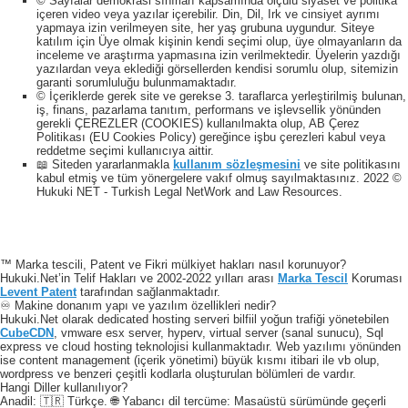
© Sayfalar demokrasi sınırları kapsamında ölçülü siyaset ve politika
içeren video veya yazılar içerebilir. Din, Dil, Irk ve cinsiyet ayrımı
yapmaya izin verilmeyen site, her yaş grubuna uygundur. Siteye
katılım için Üye olmak kişinin kendi seçimi olup, üye olmayanların da
inceleme ve araştırma yapmasına izin verilmektedir. Üyelerin yazdığı
yazılardan veya eklediği görsellerden kendisi sorumlu olup, sitemizin
garanti sorumluluğu bulunmamaktadır.
© İçeriklerde gerek site ve gerekse 3. taraflarca yerleştirilmiş bulunan,
iş, finans, pazarlama tanıtım, performans ve işlevsellik yönünden
gerekli ÇEREZLER (COOKIES) kullanılmakta olup, AB Çerez
Politikası (EU Cookies Policy) gereğince işbu çerezleri kabul veya
reddetme seçimi kullanıcıya aittir.
📖 Siteden yararlanmakla
kullanım sözleşmesini
ve site politikasını
kabul etmiş ve tüm yönergelere vakıf olmuş sayılmaktasınız. 2022 ©
Hukuki NET - Turkish Legal NetWork and Law Resources.
™ Marka tescili, Patent ve Fikri mülkiyet hakları nasıl korunuyor?
Hukuki.Net’in Telif Hakları ve 2002-2022 yılları arası
Marka Tescil
Koruması
Levent Patent
tarafından sağlanmaktadır.
♾️ Makine donanım yapı ve yazılım özellikleri nedir?
Hukuki.Net olarak dedicated hosting serveri bilfiil yoğun trafiği yönetebilen
CubeCDN
, vmware esx server, hyperv, virtual server (sanal sunucu), Sql
express ve cloud hosting teknolojisi kullanmaktadır. Web yazılımı yönünden
ise content management (içerik yönetimi) büyük kısmı itibari ile vb olup,
wordpress ve benzeri çeşitli kodlarla oluşturulan bölümleri de vardır.
Hangi Diller kullanılıyor?
Anadil: 🇹🇷 Türkçe. 🌐 Yabancı dil tercüme: Masaüstü sürümünde geçerli