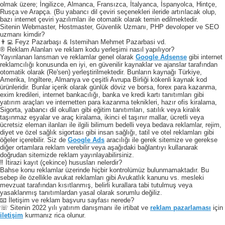
olmak üzere; İngilizce, Almanca, Fransızca, İtalyanca, İspanyolca, Hintçe,
Rusça ve Arapça. (Bu yabancı dil çeviri seçenekleri ileride artırılacak olup,
bazı internet çeviri yazılımları ile otomatik olarak temin edilmektedir.
Sitenin Webmaster, Hostmaster, Güvenlik Uzmanı, PHP devoloper ve SEO
uzmanı kimdir?
👨‍💻 Feyz Pazarbaşı & Istemihan Mehmet Pazarbasi vd.
® Reklam Alanları ve reklam kodu yerleşimi nasıl yapılıyor?
Yayınlanan lansman ve reklamlar genel olarak
Google Adsense
gibi internet
reklamcılığı konusunda en iyi, en güvenilir kaynaklar ve ajanslar tarafından
otomatik olarak (Re'sen) yerleştirilmektedir. Bunların kaynağı Türkiye,
Amerika, Ingiltere, Almanya ve çeşitli Avrupa Birliği kökenli kaynak kod
ürünleridir. Bunlar içerik olarak günlük döviz ve borsa, forex para kazanma,
exim kredileri, internet bankacılığı, banka ve kredi kartı tanıtımları gibi
yatırım araçları ve internetten para kazanma teknikleri, hazır ofis kiralama,
Sigorta, yabancı dil okulları gibi eğitim tanıtımları, satılık veya kiralık
taşınmaz eşyalar ve araç kiralama, ikinci el taşınır mallar, ücretli veya
ücretsiz eleman ilanları ile ilgili bilimum bedelli veya bedava reklamlar, rejim,
diyet ve özel sağlık sigortası gibi insan sağlığı, tatil ve otel reklamları gibi
öğeler içerebilir. Siz de
Google Ads
aracılığı ile gerek sitemize ve gerekse
diğer ortamlara reklam verebilir veya aşağıdaki bağlantıyı kullanarak
doğrudan sitemizde reklam yayınlayabilirsiniz.
‼️ İtirazi kayıt (çekince) hususları nelerdir?
Bahse konu reklamlar üzerinde hiçbir kontrolümüz bulunmamaktadır. Bu
sebep ile özellikle avukat reklamları gibi Avukatlık kanunu vs. mesleki
mevzuat tarafından kısıtlanmış, belirli kurallara tabi tutulmuş veya
yasaklanmış tanıtımlardan yasal olarak sorumlu değiliz.
📧 İletişim ve reklam başvuru sayfası nerede?
☏ Sitenin 2022 yılı yatırım danışmanı ile irtibat ve
reklam pazarlaması
için
iletişim
kurmanız rica olunur.