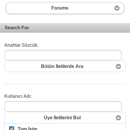
Forums
Search For
Anahtar Sözcük:
Bütün İletilerde Ara
Kullanıcı Adı:
Arama
Üye İletilerini Bul
Tam İsim