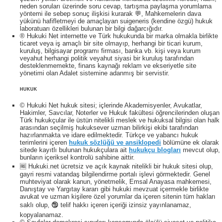
neden soruları üzerinde soru cevap, tartışma paylaşma yorumlama
yöntemi ile sebep sonuç ilişkisi kurarak 💬, Mahkemelerin dava
yükünü hafifletmeyi de amaçlayan suigeneris (kendine özgü) hukuk
laboratuarı özellikleri bulunan bir bilgi dağarcığıdır.
® Hukuki Net internette ve Türk hukukunda bir marka olmakla birlikte
ticaret veya iş amaçlı bir site olmayıp, herhangi bir ticari kurum,
kuruluş, bilgisayar programı firması, banka vb. kişi veya kurum
veyahut herhangi politik veyahut siyasi bir kuruluş tarafından
desteklenmemekte, finans kaynağı reklam ve ekseriyetle site
yönetimi olan Adalet sistemine adanmış bir servistir.
HUKUK
© Hukuki Net hukuk sitesi; içlerinde Akademisyenler, Avukatlar,
Hakimler, Savcılar, Noterler ve Hukuk fakültesi öğrencilerinden oluşan
Türk hukukçular ile üstün nitelikli meslek ve hukuksal bilgisi olan halk
arasından seçilmiş hukuksever uzman bilirkişi ekibi tarafından
hazırlanmakta ve idare edilmektedir. Türkçe ve yabancı hukuk
terimlerini içeren
hukuk sözlüğü ve ansiklopedi
bölümüne ek olarak
sitede kayıtlı bulunan hukukçulara ait
hukukçu blogları
mevcut olup,
bunların içeriksel kontrolü sahibine aittir.
🆓 Hukuki.net ücretsiz ve açık kaynak nitelikli bir hukuk sitesi olup,
gayri resmi vatandaş bilgilendirme portalı işlevi görmektedir. Genel
muhteviyat olarak kanun, yönetmelik, Emsal Anayasa mahkemesi,
Danıştay ve Yargıtay kararı gibi hukuki mevzuat içermekle birlikte
avukat ve uzman kişilere özel yorumlar da içeren sitenin tüm hakları
saklı olup, 🕲 telif hakkı içeren içeriği izinsiz yayınlanamaz,
kopyalanamaz.