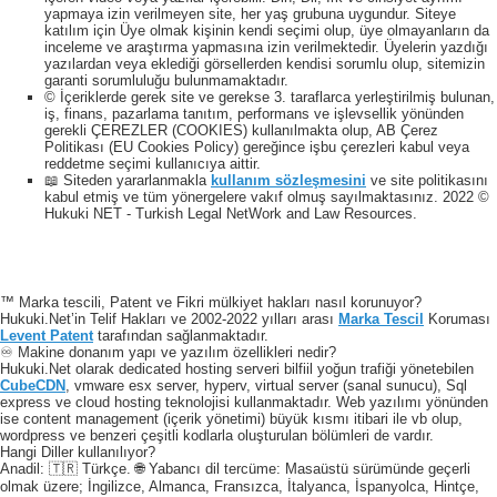
yapmaya izin verilmeyen site, her yaş grubuna uygundur. Siteye
katılım için Üye olmak kişinin kendi seçimi olup, üye olmayanların da
inceleme ve araştırma yapmasına izin verilmektedir. Üyelerin yazdığı
yazılardan veya eklediği görsellerden kendisi sorumlu olup, sitemizin
garanti sorumluluğu bulunmamaktadır.
© İçeriklerde gerek site ve gerekse 3. taraflarca yerleştirilmiş bulunan,
iş, finans, pazarlama tanıtım, performans ve işlevsellik yönünden
gerekli ÇEREZLER (COOKIES) kullanılmakta olup, AB Çerez
Politikası (EU Cookies Policy) gereğince işbu çerezleri kabul veya
reddetme seçimi kullanıcıya aittir.
📖 Siteden yararlanmakla
kullanım sözleşmesini
ve site politikasını
kabul etmiş ve tüm yönergelere vakıf olmuş sayılmaktasınız. 2022 ©
Hukuki NET - Turkish Legal NetWork and Law Resources.
™ Marka tescili, Patent ve Fikri mülkiyet hakları nasıl korunuyor?
Hukuki.Net’in Telif Hakları ve 2002-2022 yılları arası
Marka Tescil
Koruması
Levent Patent
tarafından sağlanmaktadır.
♾️ Makine donanım yapı ve yazılım özellikleri nedir?
Hukuki.Net olarak dedicated hosting serveri bilfiil yoğun trafiği yönetebilen
CubeCDN
, vmware esx server, hyperv, virtual server (sanal sunucu), Sql
express ve cloud hosting teknolojisi kullanmaktadır. Web yazılımı yönünden
ise content management (içerik yönetimi) büyük kısmı itibari ile vb olup,
wordpress ve benzeri çeşitli kodlarla oluşturulan bölümleri de vardır.
Hangi Diller kullanılıyor?
Anadil: 🇹🇷 Türkçe. 🌐 Yabancı dil tercüme: Masaüstü sürümünde geçerli
olmak üzere; İngilizce, Almanca, Fransızca, İtalyanca, İspanyolca, Hintçe,