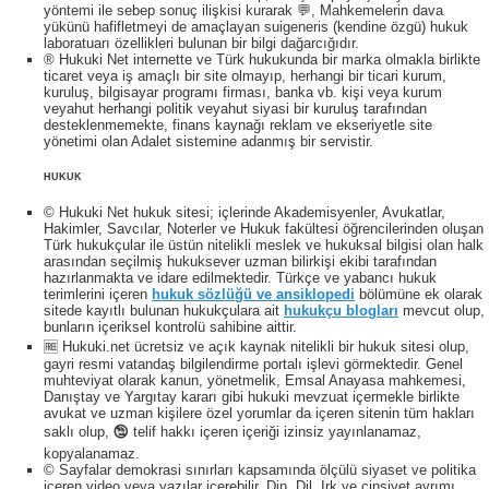
yöntemi ile sebep sonuç ilişkisi kurarak 💬, Mahkemelerin dava
yükünü hafifletmeyi de amaçlayan suigeneris (kendine özgü) hukuk
laboratuarı özellikleri bulunan bir bilgi dağarcığıdır.
® Hukuki Net internette ve Türk hukukunda bir marka olmakla birlikte
ticaret veya iş amaçlı bir site olmayıp, herhangi bir ticari kurum,
kuruluş, bilgisayar programı firması, banka vb. kişi veya kurum
veyahut herhangi politik veyahut siyasi bir kuruluş tarafından
desteklenmemekte, finans kaynağı reklam ve ekseriyetle site
yönetimi olan Adalet sistemine adanmış bir servistir.
HUKUK
© Hukuki Net hukuk sitesi; içlerinde Akademisyenler, Avukatlar,
Hakimler, Savcılar, Noterler ve Hukuk fakültesi öğrencilerinden oluşan
Türk hukukçular ile üstün nitelikli meslek ve hukuksal bilgisi olan halk
arasından seçilmiş hukuksever uzman bilirkişi ekibi tarafından
hazırlanmakta ve idare edilmektedir. Türkçe ve yabancı hukuk
terimlerini içeren
hukuk sözlüğü ve ansiklopedi
bölümüne ek olarak
sitede kayıtlı bulunan hukukçulara ait
hukukçu blogları
mevcut olup,
bunların içeriksel kontrolü sahibine aittir.
🆓 Hukuki.net ücretsiz ve açık kaynak nitelikli bir hukuk sitesi olup,
gayri resmi vatandaş bilgilendirme portalı işlevi görmektedir. Genel
muhteviyat olarak kanun, yönetmelik, Emsal Anayasa mahkemesi,
Danıştay ve Yargıtay kararı gibi hukuki mevzuat içermekle birlikte
avukat ve uzman kişilere özel yorumlar da içeren sitenin tüm hakları
saklı olup, 🕲 telif hakkı içeren içeriği izinsiz yayınlanamaz,
kopyalanamaz.
© Sayfalar demokrasi sınırları kapsamında ölçülü siyaset ve politika
içeren video veya yazılar içerebilir. Din, Dil, Irk ve cinsiyet ayrımı