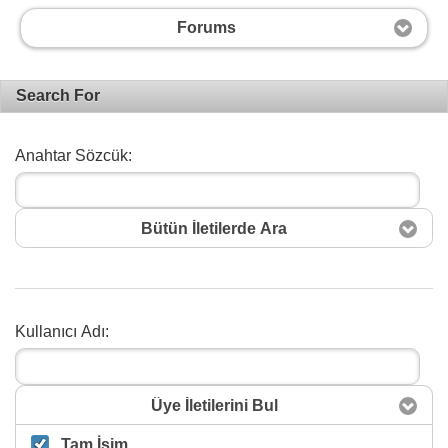
Forums
Search For
Anahtar Sözcük:
Bütün İletilerde Ara
Kullanıcı Adı:
Arama
Üye İletilerini Bul
Tam İsim