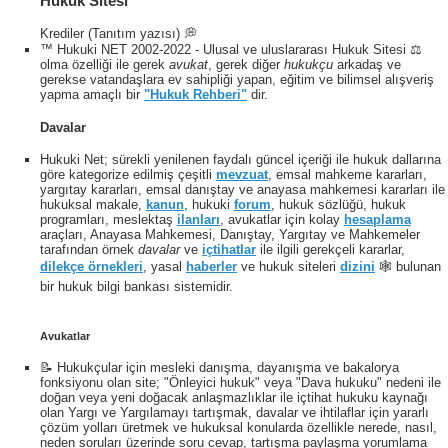
Hukuk Sitesi
Krediler (Tanıtım yazısı) 💭
™ Hukuki NET 2002-2022 - Ulusal ve uluslararası Hukuk Sitesi ⚖️
olma özelliği ile gerek
avukat
, gerek diğer
hukukçu
arkadaş ve
gerekse vatandaşlara ev sahipliği yapan, eğitim ve bilimsel alışveriş
yapma amaçlı bir
"Hukuk Rehberi"
dir.
Davalar
Hukuki Net; sürekli yenilenen faydalı güncel içeriği ile hukuk dallarına
göre kategorize edilmiş çeşitli
mevzuat
, emsal mahkeme kararları,
yargıtay kararları, emsal danıştay ve anayasa mahkemesi kararları ile
hukuksal makale,
kanun
, hukuki
forum
, hukuk sözlüğü, hukuk
programları, meslektaş
ilanları
, avukatlar için kolay
hesaplama
araçları, Anayasa Mahkemesi, Danıştay, Yargıtay ve Mahkemeler
tarafından örnek
davalar
ve
içtihatlar
ile ilgili gerekçeli kararlar,
dilekçe örnekleri
, yasal
haberler
ve hukuk siteleri
dizini
🕸 bulunan
bir hukuk bilgi bankası sistemidir.
Avukatlar
📝 Hukukçular için mesleki danışma, dayanışma ve bakalorya
fonksiyonu olan site; "Önleyici hukuk" veya "Dava hukuku" nedeni ile
Şimdi Ara
doğan veya yeni doğacak anlaşmazlıklar ile içtihat hukuku kaynağı
olan Yargı ve Yargılamayı tartışmak, davalar ve ihtilaflar için yararlı
çözüm yolları üretmek ve hukuksal konularda özellikle nerede, nasıl,
neden soruları üzerinde soru cevap, tartışma paylaşma yorumlama