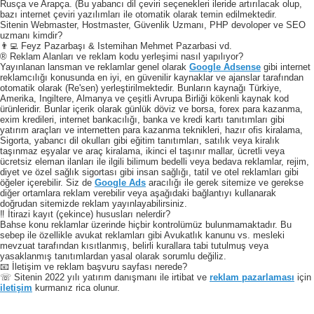
Rusça ve Arapça. (Bu yabancı dil çeviri seçenekleri ileride artırılacak olup,
bazı internet çeviri yazılımları ile otomatik olarak temin edilmektedir.
Sitenin Webmaster, Hostmaster, Güvenlik Uzmanı, PHP devoloper ve SEO
uzmanı kimdir?
👨‍💻 Feyz Pazarbaşı & Istemihan Mehmet Pazarbasi vd.
® Reklam Alanları ve reklam kodu yerleşimi nasıl yapılıyor?
Yayınlanan lansman ve reklamlar genel olarak
Google Adsense
gibi internet
reklamcılığı konusunda en iyi, en güvenilir kaynaklar ve ajanslar tarafından
otomatik olarak (Re'sen) yerleştirilmektedir. Bunların kaynağı Türkiye,
Amerika, Ingiltere, Almanya ve çeşitli Avrupa Birliği kökenli kaynak kod
ürünleridir. Bunlar içerik olarak günlük döviz ve borsa, forex para kazanma,
exim kredileri, internet bankacılığı, banka ve kredi kartı tanıtımları gibi
yatırım araçları ve internetten para kazanma teknikleri, hazır ofis kiralama,
Sigorta, yabancı dil okulları gibi eğitim tanıtımları, satılık veya kiralık
taşınmaz eşyalar ve araç kiralama, ikinci el taşınır mallar, ücretli veya
ücretsiz eleman ilanları ile ilgili bilimum bedelli veya bedava reklamlar, rejim,
diyet ve özel sağlık sigortası gibi insan sağlığı, tatil ve otel reklamları gibi
öğeler içerebilir. Siz de
Google Ads
aracılığı ile gerek sitemize ve gerekse
diğer ortamlara reklam verebilir veya aşağıdaki bağlantıyı kullanarak
doğrudan sitemizde reklam yayınlayabilirsiniz.
‼️ İtirazi kayıt (çekince) hususları nelerdir?
Bahse konu reklamlar üzerinde hiçbir kontrolümüz bulunmamaktadır. Bu
sebep ile özellikle avukat reklamları gibi Avukatlık kanunu vs. mesleki
mevzuat tarafından kısıtlanmış, belirli kurallara tabi tutulmuş veya
yasaklanmış tanıtımlardan yasal olarak sorumlu değiliz.
📧 İletişim ve reklam başvuru sayfası nerede?
☏ Sitenin 2022 yılı yatırım danışmanı ile irtibat ve
reklam pazarlaması
için
iletişim
kurmanız rica olunur.