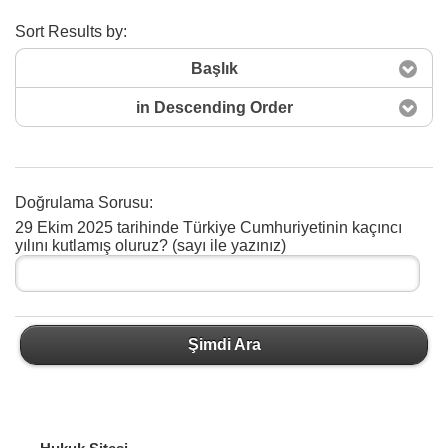
Sort Results by:
Başlık
in Descending Order
Doğrulama Sorusu:
29 Ekim 2025 tarihinde Türkiye Cumhuriyetinin kaçıncı
Şimdi Ara
yılını kutlamış oluruz? (sayı ile yazınız)
Şimdi Ara