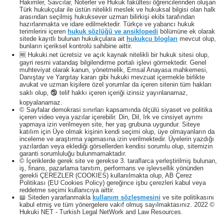
Hakimler, Savcılar, Noterler ve Hukuk fakültesi öğrencilerinden oluşan
Türk hukukçular ile üstün nitelikli meslek ve hukuksal bilgisi olan halk
arasından seçilmiş hukuksever uzman bilirkişi ekibi tarafından
hazırlanmakta ve idare edilmektedir. Türkçe ve yabancı hukuk
terimlerini içeren
hukuk sözlüğü ve ansiklopedi
bölümüne ek olarak
sitede kayıtlı bulunan hukukçulara ait
hukukçu blogları
mevcut olup,
bunların içeriksel kontrolü sahibine aittir.
🆓 Hukuki.net ücretsiz ve açık kaynak nitelikli bir hukuk sitesi olup,
gayri resmi vatandaş bilgilendirme portalı işlevi görmektedir. Genel
muhteviyat olarak kanun, yönetmelik, Emsal Anayasa mahkemesi,
Danıştay ve Yargıtay kararı gibi hukuki mevzuat içermekle birlikte
avukat ve uzman kişilere özel yorumlar da içeren sitenin tüm hakları
saklı olup, 🕲 telif hakkı içeren içeriği izinsiz yayınlanamaz,
kopyalanamaz.
© Sayfalar demokrasi sınırları kapsamında ölçülü siyaset ve politika
içeren video veya yazılar içerebilir. Din, Dil, Irk ve cinsiyet ayrımı
yapmaya izin verilmeyen site, her yaş grubuna uygundur. Siteye
katılım için Üye olmak kişinin kendi seçimi olup, üye olmayanların da
inceleme ve araştırma yapmasına izin verilmektedir. Üyelerin yazdığı
yazılardan veya eklediği görsellerden kendisi sorumlu olup, sitemizin
garanti sorumluluğu bulunmamaktadır.
© İçeriklerde gerek site ve gerekse 3. taraflarca yerleştirilmiş bulunan,
iş, finans, pazarlama tanıtım, performans ve işlevsellik yönünden
gerekli ÇEREZLER (COOKIES) kullanılmakta olup, AB Çerez
Politikası (EU Cookies Policy) gereğince işbu çerezleri kabul veya
reddetme seçimi kullanıcıya aittir.
📖 Siteden yararlanmakla
kullanım sözleşmesini
ve site politikasını
kabul etmiş ve tüm yönergelere vakıf olmuş sayılmaktasınız. 2022 ©
Hukuki NET - Turkish Legal NetWork and Law Resources.