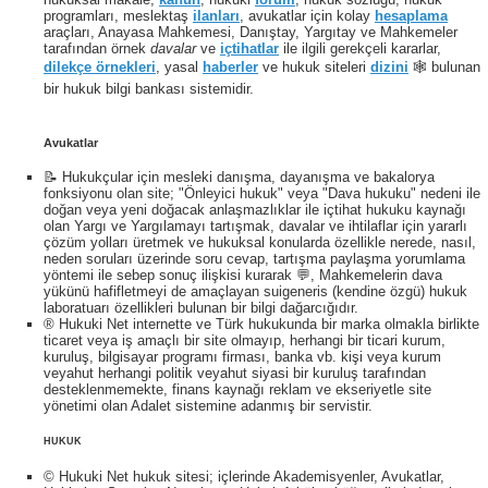
programları, meslektaş
ilanları
, avukatlar için kolay
hesaplama
araçları, Anayasa Mahkemesi, Danıştay, Yargıtay ve Mahkemeler
tarafından örnek
davalar
ve
içtihatlar
ile ilgili gerekçeli kararlar,
dilekçe örnekleri
, yasal
haberler
ve hukuk siteleri
dizini
🕸 bulunan
bir hukuk bilgi bankası sistemidir.
Avukatlar
📝 Hukukçular için mesleki danışma, dayanışma ve bakalorya
fonksiyonu olan site; "Önleyici hukuk" veya "Dava hukuku" nedeni ile
Kayıt İşlemini Tamamla
doğan veya yeni doğacak anlaşmazlıklar ile içtihat hukuku kaynağı
olan Yargı ve Yargılamayı tartışmak, davalar ve ihtilaflar için yararlı
çözüm yolları üretmek ve hukuksal konularda özellikle nerede, nasıl,
neden soruları üzerinde soru cevap, tartışma paylaşma yorumlama
yöntemi ile sebep sonuç ilişkisi kurarak 💬, Mahkemelerin dava
yükünü hafifletmeyi de amaçlayan suigeneris (kendine özgü) hukuk
laboratuarı özellikleri bulunan bir bilgi dağarcığıdır.
® Hukuki Net internette ve Türk hukukunda bir marka olmakla birlikte
ticaret veya iş amaçlı bir site olmayıp, herhangi bir ticari kurum,
kuruluş, bilgisayar programı firması, banka vb. kişi veya kurum
veyahut herhangi politik veyahut siyasi bir kuruluş tarafından
desteklenmemekte, finans kaynağı reklam ve ekseriyetle site
yönetimi olan Adalet sistemine adanmış bir servistir.
HUKUK
© Hukuki Net hukuk sitesi; içlerinde Akademisyenler, Avukatlar,