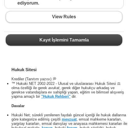
ediyorum.
View Rules
Kayıt İşlemini Tamamla
Hukuk Sitesi
Krediler (Tanıtım yazısı) 💭
™ Hukuki NET 2002-2022 - Ulusal ve uluslararası Hukuk Sitesi ⚖️
olma özelliği ile gerek
avukat
, gerek diğer
hukukçu
arkadaş ve
gerekse vatandaşlara ev sahipliği yapan, eğitim ve bilimsel alışveriş
yapma amaçlı bir
"Hukuk Rehberi"
dir.
Davalar
Hukuki Net; sürekli yenilenen faydalı güncel içeriği ile hukuk dallarına
göre kategorize edilmiş çeşitli
mevzuat
, emsal mahkeme kararları,
yargıtay kararları, emsal danıştay ve anayasa mahkemesi kararları ile
hukuksal makale,
kanun
, hukuki
forum
, hukuk sözlüğü, hukuk