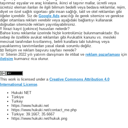
taşınmaz eşyalar ve araç kiralama, ikinci el taşınır mallar, ücretli veya
ücretsiz eleman ilanları ile ilgili bilimum bedelli veya bedava reklamlar, rejim,
diyet ve özel sağlık sigortası gibi insan sağlığı, tatil ve otel reklamları gibi
öğeler içerebilir. Siz de
Google Ads
aracılığı ile gerek sitemize ve gerekse
diğer ortamlara reklam verebilir veya aşağıdaki bağlantıyı kullanarak
doğrudan sitemizde reklam yayınlayabilirsiniz.
‼️ İtirazi kayıt (çekince) hususları nelerdir?
Bahse konu reklamlar üzerinde hiçbir kontrolümüz bulunmamaktadır. Bu
sebep ile özellikle avukat reklamları gibi Avukatlık kanunu vs. mesleki
mevzuat tarafından kısıtlanmış, belirli kurallara tabi tutulmuş veya
yasaklanmış tanıtımlardan yasal olarak sorumlu değiliz.
📧 İletişim ve reklam başvuru sayfası nerede?
☏ Sitenin 2022 yılı yatırım danışmanı ile irtibat ve
reklam pazarlaması
için
iletişim
kurmanız rica olunur.
This work is licensed under a
Creative Commons Attribution 4.0
International License
.
Hukuki NET
Türkiye
Turkey
https://www.hukuki.net
https://www.hukuki.net/contact_me.php
Türkiye:
39.1667
;
35.6667
https://www.hukuki.net/hukuk.png