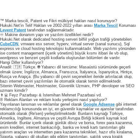
™ Marka tescili, Patent ve Fikri mülkiyet hakları nasıl korunuyor?
Hukuki.Net’in Telif Hakları ve 2002-2022 yılları arası
Marka Tescil
Koruması
Levent Patent
tarafından sağlanmaktadır.
♾️ Makine donanım yapı ve yazılım özellikleri nedir?
Hukuki.Net olarak dedicated hosting serveri bilfiil yoğun trafiği yönetebilen
CubeCDN
, vmware esx server, hyperv, virtual server (sanal sunucu), Sql
express ve cloud hosting teknolojisi kullanmaktadır. Web yazılımı yönünden
ise content management (içerik yönetimi) büyük kısmı itibari ile vb olup,
wordpress ve benzeri çeşitli kodlarla oluşturulan bölümleri de vardır.
Hangi Diller kullanılıyor?
Anadil: 🇹🇷 Türkçe. 🌐 Yabancı dil tercüme: Masaüstü sürümünde geçerli
olmak üzere; İngilizce, Almanca, Fransızca, İtalyanca, İspanyolca, Hintçe,
Rusça ve Arapça. (Bu yabancı dil çeviri seçenekleri ileride artırılacak olup,
bazı internet çeviri yazılımları ile otomatik olarak temin edilmektedir.
Sitenin Webmaster, Hostmaster, Güvenlik Uzmanı, PHP devoloper ve SEO
uzmanı kimdir?
👨‍💻 Feyz Pazarbaşı & Istemihan Mehmet Pazarbasi vd.
® Reklam Alanları ve reklam kodu yerleşimi nasıl yapılıyor?
Yayınlanan lansman ve reklamlar genel olarak
Google Adsense
gibi internet
reklamcılığı konusunda en iyi, en güvenilir kaynaklar ve ajanslar tarafından
otomatik olarak (Re'sen) yerleştirilmektedir. Bunların kaynağı Türkiye,
Amerika, Ingiltere, Almanya ve çeşitli Avrupa Birliği kökenli kaynak kod
ürünleridir. Bunlar içerik olarak günlük döviz ve borsa, forex para kazanma,
exim kredileri, internet bankacılığı, banka ve kredi kartı tanıtımları gibi
yatırım araçları ve internetten para kazanma teknikleri, hazır ofis kiralama,
Sigorta, yabancı dil okulları gibi eğitim tanıtımları, satılık veya kiralık