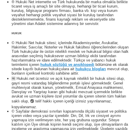
® Hukuki Net internette ve Türk hukukunda bir marka olmakla birlikte
ticaret veya iş amaçlı bir site olmayıp, herhangi bir ticari kurum,
kuruluş, bilgisayar programı firması, banka vb. kişi veya kurum
veyahut herhangi politik veyahut siyasi bir kuruluş tarafından
desteklenmemekte, finans kaynağı reklam ve ekseriyetle site
yönetimi olan Adalet sistemine adanmış bir servistir.
HUKUK
© Hukuki Net hukuk sitesi; içlerinde Akademisyenler, Avukatlar,
Hakimler, Savcılar, Noterler ve Hukuk fakültesi öğrencilerinden oluşan
Türk hukukçular ile üstün nitelikli meslek ve hukuksal bilgisi olan halk
arasından seçilmiş hukuksever uzman bilirkişi ekibi tarafından
hazırlanmakta ve idare edilmektedir. Türkçe ve yabancı hukuk
terimlerini içeren
hukuk sözlüğü ve ansiklopedi
bölümüne ek olarak
sitede kayıtlı bulunan hukukçulara ait
hukukçu blogları
mevcut olup,
bunların içeriksel kontrolü sahibine aittir.
🆓 Hukuki.net ücretsiz ve açık kaynak nitelikli bir hukuk sitesi olup,
gayri resmi vatandaş bilgilendirme portalı işlevi görmektedir. Genel
muhteviyat olarak kanun, yönetmelik, Emsal Anayasa mahkemesi,
Danıştay ve Yargıtay kararı gibi hukuki mevzuat içermekle birlikte
avukat ve uzman kişilere özel yorumlar da içeren sitenin tüm hakları
saklı olup, 🕲 telif hakkı içeren içeriği izinsiz yayınlanamaz,
kopyalanamaz.
© Sayfalar demokrasi sınırları kapsamında ölçülü siyaset ve politika
içeren video veya yazılar içerebilir. Din, Dil, Irk ve cinsiyet ayrımı
yapmaya izin verilmeyen site, her yaş grubuna uygundur. Siteye
katılım için Üye olmak kişinin kendi seçimi olup, üye olmayanların da
inceleme ve araştırma yapmasına izin verilmektedir. Üyelerin yazdığı