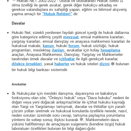
™ Hukuki NET 2002-2022 - Ulusal ve uluslararası Hukuk Sitesi ⚖️
olma özelliği ile gerek
avukat
, gerek diğer
hukukçu
arkadaş ve
gerekse vatandaşlara ev sahipliği yapan, eğitim ve bilimsel alışveriş
yapma amaçlı bir
"Hukuk Rehberi"
dir.
Davalar
Hukuki Net; sürekli yenilenen faydalı güncel içeriği ile hukuk dallarına
göre kategorize edilmiş çeşitli
mevzuat
, emsal mahkeme kararları,
yargıtay kararları, emsal danıştay ve anayasa mahkemesi kararları ile
hukuksal makale,
kanun
, hukuki
forum
, hukuk sözlüğü, hukuk
programları, meslektaş
ilanları
, avukatlar için kolay
hesaplama
araçları, Anayasa Mahkemesi, Danıştay, Yargıtay ve Mahkemeler
tarafından örnek
davalar
ve
içtihatlar
ile ilgili gerekçeli kararlar,
dilekçe örnekleri
, yasal
haberler
ve hukuk siteleri
dizini
🕸 bulunan
bir hukuk bilgi bankası sistemidir.
Avukatlar
📝 Hukukçular için mesleki danışma, dayanışma ve bakalorya
fonksiyonu olan site; "Önleyici hukuk" veya "Dava hukuku" nedeni ile
doğan veya yeni doğacak anlaşmazlıklar ile içtihat hukuku kaynağı
olan Yargı ve Yargılamayı tartışmak, davalar ve ihtilaflar için yararlı
çözüm yolları üretmek ve hukuksal konularda özellikle nerede, nasıl,
neden soruları üzerinde soru cevap, tartışma paylaşma yorumlama
yöntemi ile sebep sonuç ilişkisi kurarak 💬, Mahkemelerin dava
yükünü hafifletmeyi de amaçlayan suigeneris (kendine özgü) hukuk
laboratuarı özellikleri bulunan bir bilgi dağarcığıdır.