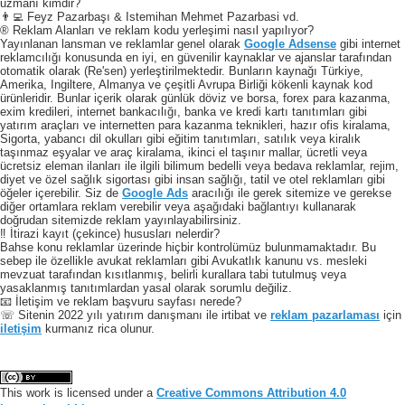
uzmanı kimdir?
👨‍💻 Feyz Pazarbaşı & Istemihan Mehmet Pazarbasi vd.
® Reklam Alanları ve reklam kodu yerleşimi nasıl yapılıyor?
Yayınlanan lansman ve reklamlar genel olarak
Google Adsense
gibi internet
reklamcılığı konusunda en iyi, en güvenilir kaynaklar ve ajanslar tarafından
otomatik olarak (Re'sen) yerleştirilmektedir. Bunların kaynağı Türkiye,
Amerika, Ingiltere, Almanya ve çeşitli Avrupa Birliği kökenli kaynak kod
ürünleridir. Bunlar içerik olarak günlük döviz ve borsa, forex para kazanma,
exim kredileri, internet bankacılığı, banka ve kredi kartı tanıtımları gibi
yatırım araçları ve internetten para kazanma teknikleri, hazır ofis kiralama,
Sigorta, yabancı dil okulları gibi eğitim tanıtımları, satılık veya kiralık
taşınmaz eşyalar ve araç kiralama, ikinci el taşınır mallar, ücretli veya
ücretsiz eleman ilanları ile ilgili bilimum bedelli veya bedava reklamlar, rejim,
diyet ve özel sağlık sigortası gibi insan sağlığı, tatil ve otel reklamları gibi
öğeler içerebilir. Siz de
Google Ads
aracılığı ile gerek sitemize ve gerekse
diğer ortamlara reklam verebilir veya aşağıdaki bağlantıyı kullanarak
doğrudan sitemizde reklam yayınlayabilirsiniz.
‼️ İtirazi kayıt (çekince) hususları nelerdir?
Bahse konu reklamlar üzerinde hiçbir kontrolümüz bulunmamaktadır. Bu
sebep ile özellikle avukat reklamları gibi Avukatlık kanunu vs. mesleki
mevzuat tarafından kısıtlanmış, belirli kurallara tabi tutulmuş veya
yasaklanmış tanıtımlardan yasal olarak sorumlu değiliz.
📧 İletişim ve reklam başvuru sayfası nerede?
☏ Sitenin 2022 yılı yatırım danışmanı ile irtibat ve
reklam pazarlaması
için
iletişim
kurmanız rica olunur.
This work is licensed under a
Creative Commons Attribution 4.0