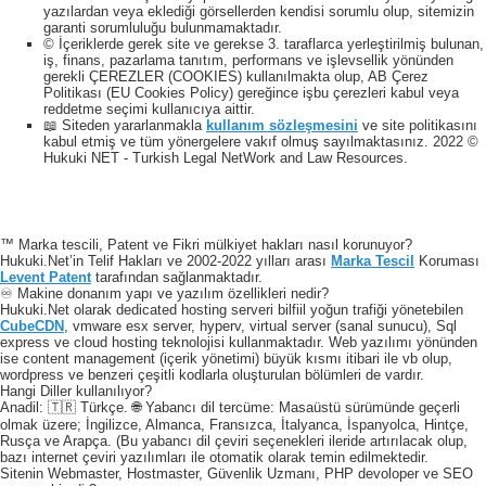
yazılardan veya eklediği görsellerden kendisi sorumlu olup, sitemizin
garanti sorumluluğu bulunmamaktadır.
© İçeriklerde gerek site ve gerekse 3. taraflarca yerleştirilmiş bulunan,
iş, finans, pazarlama tanıtım, performans ve işlevsellik yönünden
gerekli ÇEREZLER (COOKIES) kullanılmakta olup, AB Çerez
Politikası (EU Cookies Policy) gereğince işbu çerezleri kabul veya
reddetme seçimi kullanıcıya aittir.
📖 Siteden yararlanmakla
kullanım sözleşmesini
ve site politikasını
kabul etmiş ve tüm yönergelere vakıf olmuş sayılmaktasınız. 2022 ©
Hukuki NET - Turkish Legal NetWork and Law Resources.
™ Marka tescili, Patent ve Fikri mülkiyet hakları nasıl korunuyor?
Hukuki.Net’in Telif Hakları ve 2002-2022 yılları arası
Marka Tescil
Koruması
Levent Patent
tarafından sağlanmaktadır.
♾️ Makine donanım yapı ve yazılım özellikleri nedir?
Hukuki.Net olarak dedicated hosting serveri bilfiil yoğun trafiği yönetebilen
CubeCDN
, vmware esx server, hyperv, virtual server (sanal sunucu), Sql
express ve cloud hosting teknolojisi kullanmaktadır. Web yazılımı yönünden
ise content management (içerik yönetimi) büyük kısmı itibari ile vb olup,
wordpress ve benzeri çeşitli kodlarla oluşturulan bölümleri de vardır.
Hangi Diller kullanılıyor?
Anadil: 🇹🇷 Türkçe. 🌐 Yabancı dil tercüme: Masaüstü sürümünde geçerli
olmak üzere; İngilizce, Almanca, Fransızca, İtalyanca, İspanyolca, Hintçe,
Rusça ve Arapça. (Bu yabancı dil çeviri seçenekleri ileride artırılacak olup,
bazı internet çeviri yazılımları ile otomatik olarak temin edilmektedir.
Sitenin Webmaster, Hostmaster, Güvenlik Uzmanı, PHP devoloper ve SEO