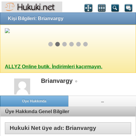
Kişi Bilgileri: Brianvargy
ALLYZ Online butik. İndirimleri kaçırmayın.
Brianvargy
Üye Hakkında
...
Üye Hakkında Genel Bilgiler
Hukuki Net üye adı: Brianvargy