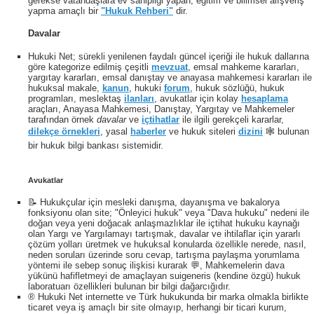
gerekse vatandaşlara ev sahipliği yapan, eğitim ve bilimsel alışveriş
yapma amaçlı bir
"Hukuk Rehberi"
dir.
Davalar
Hukuki Net; sürekli yenilenen faydalı güncel içeriği ile hukuk dallarına
göre kategorize edilmiş çeşitli
mevzuat
, emsal mahkeme kararları,
yargıtay kararları, emsal danıştay ve anayasa mahkemesi kararları ile
hukuksal makale,
kanun
, hukuki
forum
, hukuk sözlüğü, hukuk
programları, meslektaş
ilanları
, avukatlar için kolay
hesaplama
araçları, Anayasa Mahkemesi, Danıştay, Yargıtay ve Mahkemeler
tarafından örnek
davalar
ve
içtihatlar
ile ilgili gerekçeli kararlar,
dilekçe örnekleri
, yasal
haberler
ve hukuk siteleri
dizini
🕸 bulunan
bir hukuk bilgi bankası sistemidir.
Avukatlar
📝 Hukukçular için mesleki danışma, dayanışma ve bakalorya
fonksiyonu olan site; "Önleyici hukuk" veya "Dava hukuku" nedeni ile
doğan veya yeni doğacak anlaşmazlıklar ile içtihat hukuku kaynağı
olan Yargı ve Yargılamayı tartışmak, davalar ve ihtilaflar için yararlı
çözüm yolları üretmek ve hukuksal konularda özellikle nerede, nasıl,
neden soruları üzerinde soru cevap, tartışma paylaşma yorumlama
yöntemi ile sebep sonuç ilişkisi kurarak 💬, Mahkemelerin dava
yükünü hafifletmeyi de amaçlayan suigeneris (kendine özgü) hukuk
laboratuarı özellikleri bulunan bir bilgi dağarcığıdır.
® Hukuki Net internette ve Türk hukukunda bir marka olmakla birlikte
ticaret veya iş amaçlı bir site olmayıp, herhangi bir ticari kurum,