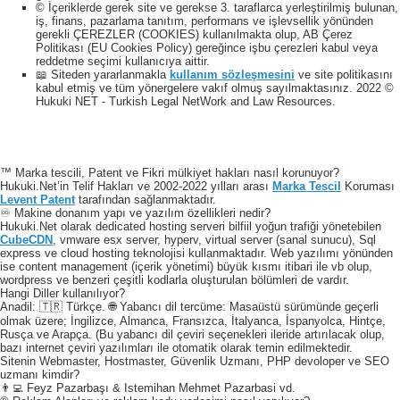
© İçeriklerde gerek site ve gerekse 3. taraflarca yerleştirilmiş bulunan,
iş, finans, pazarlama tanıtım, performans ve işlevsellik yönünden
gerekli ÇEREZLER (COOKIES) kullanılmakta olup, AB Çerez
Politikası (EU Cookies Policy) gereğince işbu çerezleri kabul veya
reddetme seçimi kullanıcıya aittir.
📖 Siteden yararlanmakla
kullanım sözleşmesini
ve site politikasını
kabul etmiş ve tüm yönergelere vakıf olmuş sayılmaktasınız. 2022 ©
Hukuki NET - Turkish Legal NetWork and Law Resources.
™ Marka tescili, Patent ve Fikri mülkiyet hakları nasıl korunuyor?
Hukuki.Net’in Telif Hakları ve 2002-2022 yılları arası
Marka Tescil
Koruması
Levent Patent
tarafından sağlanmaktadır.
♾️ Makine donanım yapı ve yazılım özellikleri nedir?
Hukuki.Net olarak dedicated hosting serveri bilfiil yoğun trafiği yönetebilen
CubeCDN
, vmware esx server, hyperv, virtual server (sanal sunucu), Sql
express ve cloud hosting teknolojisi kullanmaktadır. Web yazılımı yönünden
ise content management (içerik yönetimi) büyük kısmı itibari ile vb olup,
wordpress ve benzeri çeşitli kodlarla oluşturulan bölümleri de vardır.
Hangi Diller kullanılıyor?
Anadil: 🇹🇷 Türkçe. 🌐 Yabancı dil tercüme: Masaüstü sürümünde geçerli
olmak üzere; İngilizce, Almanca, Fransızca, İtalyanca, İspanyolca, Hintçe,
Rusça ve Arapça. (Bu yabancı dil çeviri seçenekleri ileride artırılacak olup,
bazı internet çeviri yazılımları ile otomatik olarak temin edilmektedir.
Sitenin Webmaster, Hostmaster, Güvenlik Uzmanı, PHP devoloper ve SEO
uzmanı kimdir?
👨‍💻 Feyz Pazarbaşı & Istemihan Mehmet Pazarbasi vd.