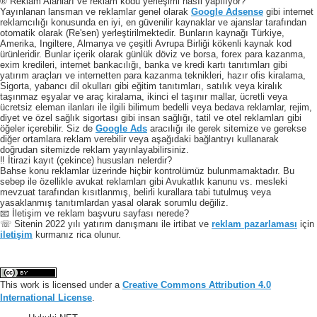
® Reklam Alanları ve reklam kodu yerleşimi nasıl yapılıyor?
Yayınlanan lansman ve reklamlar genel olarak
Google Adsense
gibi internet
reklamcılığı konusunda en iyi, en güvenilir kaynaklar ve ajanslar tarafından
otomatik olarak (Re'sen) yerleştirilmektedir. Bunların kaynağı Türkiye,
Amerika, Ingiltere, Almanya ve çeşitli Avrupa Birliği kökenli kaynak kod
ürünleridir. Bunlar içerik olarak günlük döviz ve borsa, forex para kazanma,
exim kredileri, internet bankacılığı, banka ve kredi kartı tanıtımları gibi
yatırım araçları ve internetten para kazanma teknikleri, hazır ofis kiralama,
Sigorta, yabancı dil okulları gibi eğitim tanıtımları, satılık veya kiralık
taşınmaz eşyalar ve araç kiralama, ikinci el taşınır mallar, ücretli veya
ücretsiz eleman ilanları ile ilgili bilimum bedelli veya bedava reklamlar, rejim,
diyet ve özel sağlık sigortası gibi insan sağlığı, tatil ve otel reklamları gibi
öğeler içerebilir. Siz de
Google Ads
aracılığı ile gerek sitemize ve gerekse
diğer ortamlara reklam verebilir veya aşağıdaki bağlantıyı kullanarak
doğrudan sitemizde reklam yayınlayabilirsiniz.
‼️ İtirazi kayıt (çekince) hususları nelerdir?
Bahse konu reklamlar üzerinde hiçbir kontrolümüz bulunmamaktadır. Bu
sebep ile özellikle avukat reklamları gibi Avukatlık kanunu vs. mesleki
mevzuat tarafından kısıtlanmış, belirli kurallara tabi tutulmuş veya
yasaklanmış tanıtımlardan yasal olarak sorumlu değiliz.
📧 İletişim ve reklam başvuru sayfası nerede?
☏ Sitenin 2022 yılı yatırım danışmanı ile irtibat ve
reklam pazarlaması
için
iletişim
kurmanız rica olunur.
This work is licensed under a
Creative Commons Attribution 4.0
International License
.