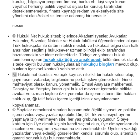
kuruluş, bilgisayar programı firması, banka vb. kişi veya kurum
veyahut herhangi politik veyahut siyasi bir kuruluş tarafından
desteklenmemekte, finans kaynağı reklam ve ekseriyetle site
yönetimi olan Adalet sistemine adanmış bir servistir.
HUKUK
© Hukuki Net hukuk sitesi; içlerinde Akademisyenler, Avukatlar,
Hakimler, Savcılar, Noterler ve Hukuk fakültesi öğrencilerinden oluşan
Türk hukukçular ile üstün nitelikli meslek ve hukuksal bilgisi olan halk
arasından seçilmiş hukuksever uzman bilirkişi ekibi tarafından
hazırlanmakta ve idare edilmektedir. Türkçe ve yabancı hukuk
terimlerini içeren
hukuk sözlüğü ve ansiklopedi
bölümüne ek olarak
sitede kayıtlı bulunan hukukçulara ait
hukukçu blogları
mevcut olup,
bunların içeriksel kontrolü sahibine aittir.
🆓 Hukuki.net ücretsiz ve açık kaynak nitelikli bir hukuk sitesi olup,
gayri resmi vatandaş bilgilendirme portalı işlevi görmektedir. Genel
muhteviyat olarak kanun, yönetmelik, Emsal Anayasa mahkemesi,
Danıştay ve Yargıtay kararı gibi hukuki mevzuat içermekle birlikte
avukat ve uzman kişilere özel yorumlar da içeren sitenin tüm hakları
saklı olup, 🕲 telif hakkı içeren içeriği izinsiz yayınlanamaz,
kopyalanamaz.
© Sayfalar demokrasi sınırları kapsamında ölçülü siyaset ve politika
içeren video veya yazılar içerebilir. Din, Dil, Irk ve cinsiyet ayrımı
yapmaya izin verilmeyen site, her yaş grubuna uygundur. Siteye
katılım için Üye olmak kişinin kendi seçimi olup, üye olmayanların da
inceleme ve araştırma yapmasına izin verilmektedir. Üyelerin yazdığı
yazılardan veya eklediği görsellerden kendisi sorumlu olup, sitemizin
garanti sorumluluğu bulunmamaktadır.