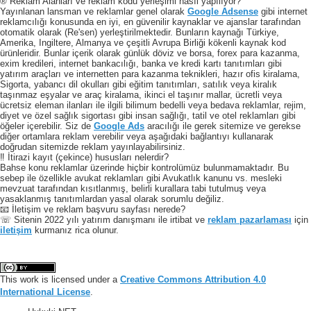
® Reklam Alanları ve reklam kodu yerleşimi nasıl yapılıyor?
Yayınlanan lansman ve reklamlar genel olarak
Google Adsense
gibi internet
reklamcılığı konusunda en iyi, en güvenilir kaynaklar ve ajanslar tarafından
otomatik olarak (Re'sen) yerleştirilmektedir. Bunların kaynağı Türkiye,
Amerika, Ingiltere, Almanya ve çeşitli Avrupa Birliği kökenli kaynak kod
ürünleridir. Bunlar içerik olarak günlük döviz ve borsa, forex para kazanma,
exim kredileri, internet bankacılığı, banka ve kredi kartı tanıtımları gibi
yatırım araçları ve internetten para kazanma teknikleri, hazır ofis kiralama,
Sigorta, yabancı dil okulları gibi eğitim tanıtımları, satılık veya kiralık
taşınmaz eşyalar ve araç kiralama, ikinci el taşınır mallar, ücretli veya
ücretsiz eleman ilanları ile ilgili bilimum bedelli veya bedava reklamlar, rejim,
diyet ve özel sağlık sigortası gibi insan sağlığı, tatil ve otel reklamları gibi
öğeler içerebilir. Siz de
Google Ads
aracılığı ile gerek sitemize ve gerekse
diğer ortamlara reklam verebilir veya aşağıdaki bağlantıyı kullanarak
doğrudan sitemizde reklam yayınlayabilirsiniz.
‼️ İtirazi kayıt (çekince) hususları nelerdir?
Bahse konu reklamlar üzerinde hiçbir kontrolümüz bulunmamaktadır. Bu
sebep ile özellikle avukat reklamları gibi Avukatlık kanunu vs. mesleki
mevzuat tarafından kısıtlanmış, belirli kurallara tabi tutulmuş veya
yasaklanmış tanıtımlardan yasal olarak sorumlu değiliz.
📧 İletişim ve reklam başvuru sayfası nerede?
☏ Sitenin 2022 yılı yatırım danışmanı ile irtibat ve
reklam pazarlaması
için
iletişim
kurmanız rica olunur.
This work is licensed under a
Creative Commons Attribution 4.0
International License
.