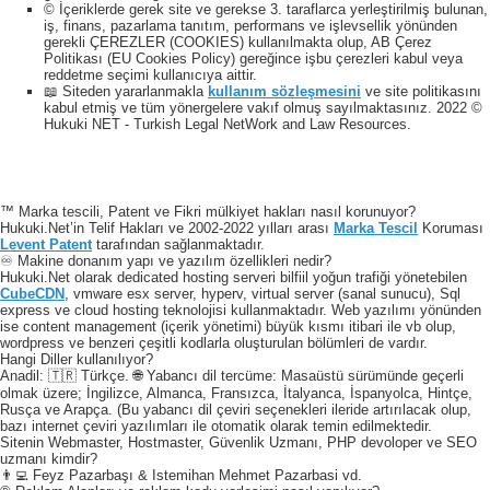
© İçeriklerde gerek site ve gerekse 3. taraflarca yerleştirilmiş bulunan,
iş, finans, pazarlama tanıtım, performans ve işlevsellik yönünden
gerekli ÇEREZLER (COOKIES) kullanılmakta olup, AB Çerez
Politikası (EU Cookies Policy) gereğince işbu çerezleri kabul veya
reddetme seçimi kullanıcıya aittir.
📖 Siteden yararlanmakla
kullanım sözleşmesini
ve site politikasını
kabul etmiş ve tüm yönergelere vakıf olmuş sayılmaktasınız. 2022 ©
Hukuki NET - Turkish Legal NetWork and Law Resources.
™ Marka tescili, Patent ve Fikri mülkiyet hakları nasıl korunuyor?
Hukuki.Net’in Telif Hakları ve 2002-2022 yılları arası
Marka Tescil
Koruması
Levent Patent
tarafından sağlanmaktadır.
♾️ Makine donanım yapı ve yazılım özellikleri nedir?
Hukuki.Net olarak dedicated hosting serveri bilfiil yoğun trafiği yönetebilen
CubeCDN
, vmware esx server, hyperv, virtual server (sanal sunucu), Sql
express ve cloud hosting teknolojisi kullanmaktadır. Web yazılımı yönünden
ise content management (içerik yönetimi) büyük kısmı itibari ile vb olup,
wordpress ve benzeri çeşitli kodlarla oluşturulan bölümleri de vardır.
Hangi Diller kullanılıyor?
Anadil: 🇹🇷 Türkçe. 🌐 Yabancı dil tercüme: Masaüstü sürümünde geçerli
olmak üzere; İngilizce, Almanca, Fransızca, İtalyanca, İspanyolca, Hintçe,
Rusça ve Arapça. (Bu yabancı dil çeviri seçenekleri ileride artırılacak olup,
bazı internet çeviri yazılımları ile otomatik olarak temin edilmektedir.
Sitenin Webmaster, Hostmaster, Güvenlik Uzmanı, PHP devoloper ve SEO
uzmanı kimdir?
👨‍💻 Feyz Pazarbaşı & Istemihan Mehmet Pazarbasi vd.