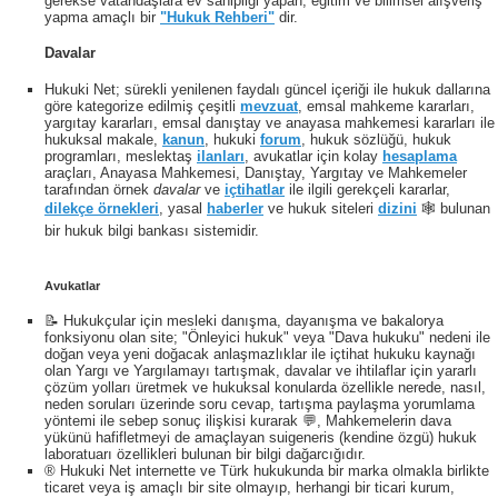
gerekse vatandaşlara ev sahipliği yapan, eğitim ve bilimsel alışveriş
yapma amaçlı bir
"Hukuk Rehberi"
dir.
Davalar
Hukuki Net; sürekli yenilenen faydalı güncel içeriği ile hukuk dallarına
göre kategorize edilmiş çeşitli
mevzuat
, emsal mahkeme kararları,
yargıtay kararları, emsal danıştay ve anayasa mahkemesi kararları ile
hukuksal makale,
kanun
, hukuki
forum
, hukuk sözlüğü, hukuk
programları, meslektaş
ilanları
, avukatlar için kolay
hesaplama
araçları, Anayasa Mahkemesi, Danıştay, Yargıtay ve Mahkemeler
tarafından örnek
davalar
ve
içtihatlar
ile ilgili gerekçeli kararlar,
dilekçe örnekleri
, yasal
haberler
ve hukuk siteleri
dizini
🕸 bulunan
bir hukuk bilgi bankası sistemidir.
Avukatlar
📝 Hukukçular için mesleki danışma, dayanışma ve bakalorya
fonksiyonu olan site; "Önleyici hukuk" veya "Dava hukuku" nedeni ile
doğan veya yeni doğacak anlaşmazlıklar ile içtihat hukuku kaynağı
olan Yargı ve Yargılamayı tartışmak, davalar ve ihtilaflar için yararlı
çözüm yolları üretmek ve hukuksal konularda özellikle nerede, nasıl,
neden soruları üzerinde soru cevap, tartışma paylaşma yorumlama
yöntemi ile sebep sonuç ilişkisi kurarak 💬, Mahkemelerin dava
yükünü hafifletmeyi de amaçlayan suigeneris (kendine özgü) hukuk
laboratuarı özellikleri bulunan bir bilgi dağarcığıdır.
® Hukuki Net internette ve Türk hukukunda bir marka olmakla birlikte
ticaret veya iş amaçlı bir site olmayıp, herhangi bir ticari kurum,