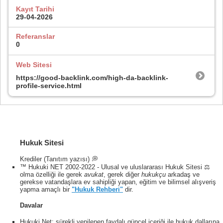
Kayıt Tarihi
29-04-2026
Referanslar
0
Web Sitesi
https://good-backlink.com/high-da-backlink-
profile-service.html
Hukuk Sitesi
Krediler (Tanıtım yazısı) 💭
™ Hukuki NET 2002-2022 - Ulusal ve uluslararası Hukuk Sitesi ⚖️
olma özelliği ile gerek
avukat
, gerek diğer
hukukçu
arkadaş ve
gerekse vatandaşlara ev sahipliği yapan, eğitim ve bilimsel alışveriş
yapma amaçlı bir
"Hukuk Rehberi"
dir.
Davalar
Hukuki Net; sürekli yenilenen faydalı güncel içeriği ile hukuk dallarına