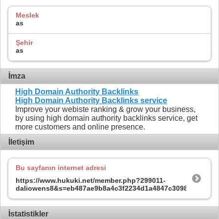
Meslek
as
Şehir
as
İmza
High Domain Authority Backlinks
High Domain Authority Backlinks service
Improve your webiste ranking & grow your business,
by using high domain authority backlinks service, get
more customers and online presence.
İletişim
Bu sayfanın internet adresi
https://www.hukuki.net/member.php?299011-
daliowens8&s=eb487ae9b8a4c3f2234d1a4847c30984
İstatistikler