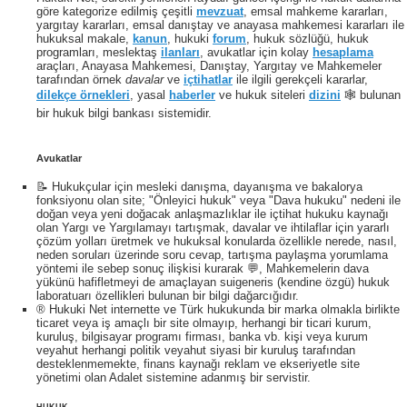
göre kategorize edilmiş çeşitli
mevzuat
, emsal mahkeme kararları,
yargıtay kararları, emsal danıştay ve anayasa mahkemesi kararları ile
hukuksal makale,
kanun
, hukuki
forum
, hukuk sözlüğü, hukuk
programları, meslektaş
ilanları
, avukatlar için kolay
hesaplama
araçları, Anayasa Mahkemesi, Danıştay, Yargıtay ve Mahkemeler
tarafından örnek
davalar
ve
içtihatlar
ile ilgili gerekçeli kararlar,
dilekçe örnekleri
, yasal
haberler
ve hukuk siteleri
dizini
🕸 bulunan
bir hukuk bilgi bankası sistemidir.
Avukatlar
📝 Hukukçular için mesleki danışma, dayanışma ve bakalorya
fonksiyonu olan site; "Önleyici hukuk" veya "Dava hukuku" nedeni ile
doğan veya yeni doğacak anlaşmazlıklar ile içtihat hukuku kaynağı
olan Yargı ve Yargılamayı tartışmak, davalar ve ihtilaflar için yararlı
çözüm yolları üretmek ve hukuksal konularda özellikle nerede, nasıl,
neden soruları üzerinde soru cevap, tartışma paylaşma yorumlama
yöntemi ile sebep sonuç ilişkisi kurarak 💬, Mahkemelerin dava
yükünü hafifletmeyi de amaçlayan suigeneris (kendine özgü) hukuk
laboratuarı özellikleri bulunan bir bilgi dağarcığıdır.
® Hukuki Net internette ve Türk hukukunda bir marka olmakla birlikte
ticaret veya iş amaçlı bir site olmayıp, herhangi bir ticari kurum,
kuruluş, bilgisayar programı firması, banka vb. kişi veya kurum
veyahut herhangi politik veyahut siyasi bir kuruluş tarafından
desteklenmemekte, finans kaynağı reklam ve ekseriyetle site
yönetimi olan Adalet sistemine adanmış bir servistir.
HUKUK