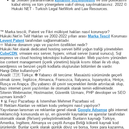
📖 Siteden yararlanmakla
kullanım sözleşmesini
ve site politikasını
kabul etmiş ve tüm yönergelere vakıf olmuş sayılmaktasınız. 2022 ©
Hukuki NET - Turkish Legal NetWork and Law Resources.
™ Marka tescili, Patent ve Fikri mülkiyet hakları nasıl korunuyor?
Hukuki.Net’in Telif Hakları ve 2002-2022 yılları arası
Marka Tescil
Koruması
Levent Patent
tarafından sağlanmaktadır.
♾️ Makine donanım yapı ve yazılım özellikleri nedir?
Hukuki.Net olarak dedicated hosting serveri bilfiil yoğun trafiği yönetebilen
CubeCDN
, vmware esx server, hyperv, virtual server (sanal sunucu), Sql
express ve cloud hosting teknolojisi kullanmaktadır. Web yazılımı yönünden
ise content management (içerik yönetimi) büyük kısmı itibari ile vb olup,
wordpress ve benzeri çeşitli kodlarla oluşturulan bölümleri de vardır.
Hangi Diller kullanılıyor?
Anadil: 🇹🇷 Türkçe. 🌐 Yabancı dil tercüme: Masaüstü sürümünde geçerli
olmak üzere; İngilizce, Almanca, Fransızca, İtalyanca, İspanyolca, Hintçe,
Rusça ve Arapça. (Bu yabancı dil çeviri seçenekleri ileride artırılacak olup,
bazı internet çeviri yazılımları ile otomatik olarak temin edilmektedir.
Sitenin Webmaster, Hostmaster, Güvenlik Uzmanı, PHP devoloper ve SEO
uzmanı kimdir?
👨‍💻 Feyz Pazarbaşı & Istemihan Mehmet Pazarbasi vd.
® Reklam Alanları ve reklam kodu yerleşimi nasıl yapılıyor?
Yayınlanan lansman ve reklamlar genel olarak
Google Adsense
gibi internet
reklamcılığı konusunda en iyi, en güvenilir kaynaklar ve ajanslar tarafından
otomatik olarak (Re'sen) yerleştirilmektedir. Bunların kaynağı Türkiye,
Amerika, Ingiltere, Almanya ve çeşitli Avrupa Birliği kökenli kaynak kod
ürünleridir. Bunlar içerik olarak günlük döviz ve borsa, forex para kazanma,