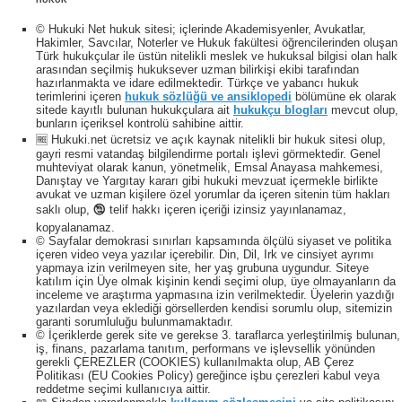
© Hukuki Net hukuk sitesi; içlerinde Akademisyenler, Avukatlar,
Hakimler, Savcılar, Noterler ve Hukuk fakültesi öğrencilerinden oluşan
Türk hukukçular ile üstün nitelikli meslek ve hukuksal bilgisi olan halk
arasından seçilmiş hukuksever uzman bilirkişi ekibi tarafından
hazırlanmakta ve idare edilmektedir. Türkçe ve yabancı hukuk
terimlerini içeren
hukuk sözlüğü ve ansiklopedi
bölümüne ek olarak
sitede kayıtlı bulunan hukukçulara ait
hukukçu blogları
mevcut olup,
bunların içeriksel kontrolü sahibine aittir.
🆓 Hukuki.net ücretsiz ve açık kaynak nitelikli bir hukuk sitesi olup,
gayri resmi vatandaş bilgilendirme portalı işlevi görmektedir. Genel
muhteviyat olarak kanun, yönetmelik, Emsal Anayasa mahkemesi,
Danıştay ve Yargıtay kararı gibi hukuki mevzuat içermekle birlikte
avukat ve uzman kişilere özel yorumlar da içeren sitenin tüm hakları
saklı olup, 🕲 telif hakkı içeren içeriği izinsiz yayınlanamaz,
kopyalanamaz.
© Sayfalar demokrasi sınırları kapsamında ölçülü siyaset ve politika
içeren video veya yazılar içerebilir. Din, Dil, Irk ve cinsiyet ayrımı
yapmaya izin verilmeyen site, her yaş grubuna uygundur. Siteye
katılım için Üye olmak kişinin kendi seçimi olup, üye olmayanların da
inceleme ve araştırma yapmasına izin verilmektedir. Üyelerin yazdığı
yazılardan veya eklediği görsellerden kendisi sorumlu olup, sitemizin
garanti sorumluluğu bulunmamaktadır.
© İçeriklerde gerek site ve gerekse 3. taraflarca yerleştirilmiş bulunan,
iş, finans, pazarlama tanıtım, performans ve işlevsellik yönünden
gerekli ÇEREZLER (COOKIES) kullanılmakta olup, AB Çerez
Politikası (EU Cookies Policy) gereğince işbu çerezleri kabul veya
reddetme seçimi kullanıcıya aittir.