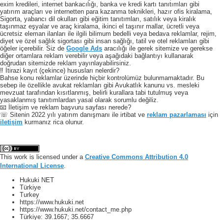
exim kredileri, internet bankacılığı, banka ve kredi kartı tanıtımları gibi
yatırım araçları ve internetten para kazanma teknikleri, hazır ofis kiralama,
Sigorta, yabancı dil okulları gibi eğitim tanıtımları, satılık veya kiralık
taşınmaz eşyalar ve araç kiralama, ikinci el taşınır mallar, ücretli veya
ücretsiz eleman ilanları ile ilgili bilimum bedelli veya bedava reklamlar, rejim,
diyet ve özel sağlık sigortası gibi insan sağlığı, tatil ve otel reklamları gibi
öğeler içerebilir. Siz de
Google Ads
aracılığı ile gerek sitemize ve gerekse
diğer ortamlara reklam verebilir veya aşağıdaki bağlantıyı kullanarak
doğrudan sitemizde reklam yayınlayabilirsiniz.
‼️ İtirazi kayıt (çekince) hususları nelerdir?
Bahse konu reklamlar üzerinde hiçbir kontrolümüz bulunmamaktadır. Bu
sebep ile özellikle avukat reklamları gibi Avukatlık kanunu vs. mesleki
mevzuat tarafından kısıtlanmış, belirli kurallara tabi tutulmuş veya
yasaklanmış tanıtımlardan yasal olarak sorumlu değiliz.
📧 İletişim ve reklam başvuru sayfası nerede?
☏ Sitenin 2022 yılı yatırım danışmanı ile irtibat ve
reklam pazarlaması
için
iletişim
kurmanız rica olunur.
This work is licensed under a
Creative Commons Attribution 4.0
International License
.
Hukuki NET
Türkiye
Turkey
https://www.hukuki.net
https://www.hukuki.net/contact_me.php
Türkiye:
39.1667
;
35.6667