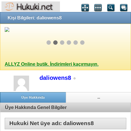
Kişi Bilgileri: daliowens8
ALLYZ Online butik. İndirimleri kaçırmayın.
daliowens8
Üye Hakkında
...
Üye Hakkında Genel Bilgiler
Hukuki Net üye adı: daliowens8