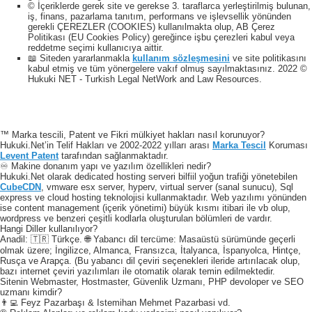
© İçeriklerde gerek site ve gerekse 3. taraflarca yerleştirilmiş bulunan,
iş, finans, pazarlama tanıtım, performans ve işlevsellik yönünden
gerekli ÇEREZLER (COOKIES) kullanılmakta olup, AB Çerez
Politikası (EU Cookies Policy) gereğince işbu çerezleri kabul veya
reddetme seçimi kullanıcıya aittir.
📖 Siteden yararlanmakla
kullanım sözleşmesini
ve site politikasını
kabul etmiş ve tüm yönergelere vakıf olmuş sayılmaktasınız. 2022 ©
Hukuki NET - Turkish Legal NetWork and Law Resources.
™ Marka tescili, Patent ve Fikri mülkiyet hakları nasıl korunuyor?
Hukuki.Net’in Telif Hakları ve 2002-2022 yılları arası
Marka Tescil
Koruması
Levent Patent
tarafından sağlanmaktadır.
♾️ Makine donanım yapı ve yazılım özellikleri nedir?
Hukuki.Net olarak dedicated hosting serveri bilfiil yoğun trafiği yönetebilen
CubeCDN
, vmware esx server, hyperv, virtual server (sanal sunucu), Sql
express ve cloud hosting teknolojisi kullanmaktadır. Web yazılımı yönünden
ise content management (içerik yönetimi) büyük kısmı itibari ile vb olup,
wordpress ve benzeri çeşitli kodlarla oluşturulan bölümleri de vardır.
Hangi Diller kullanılıyor?
Anadil: 🇹🇷 Türkçe. 🌐 Yabancı dil tercüme: Masaüstü sürümünde geçerli
olmak üzere; İngilizce, Almanca, Fransızca, İtalyanca, İspanyolca, Hintçe,
Rusça ve Arapça. (Bu yabancı dil çeviri seçenekleri ileride artırılacak olup,
bazı internet çeviri yazılımları ile otomatik olarak temin edilmektedir.
Sitenin Webmaster, Hostmaster, Güvenlik Uzmanı, PHP devoloper ve SEO
uzmanı kimdir?
👨‍💻 Feyz Pazarbaşı & Istemihan Mehmet Pazarbasi vd.