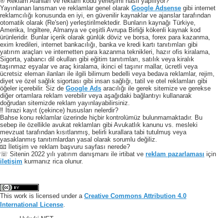
® Reklam Alanları ve reklam kodu yerleşimi nasıl yapılıyor?
Yayınlanan lansman ve reklamlar genel olarak
Google Adsense
gibi internet
reklamcılığı konusunda en iyi, en güvenilir kaynaklar ve ajanslar tarafından
otomatik olarak (Re'sen) yerleştirilmektedir. Bunların kaynağı Türkiye,
Amerika, Ingiltere, Almanya ve çeşitli Avrupa Birliği kökenli kaynak kod
ürünleridir. Bunlar içerik olarak günlük döviz ve borsa, forex para kazanma,
exim kredileri, internet bankacılığı, banka ve kredi kartı tanıtımları gibi
yatırım araçları ve internetten para kazanma teknikleri, hazır ofis kiralama,
Sigorta, yabancı dil okulları gibi eğitim tanıtımları, satılık veya kiralık
taşınmaz eşyalar ve araç kiralama, ikinci el taşınır mallar, ücretli veya
ücretsiz eleman ilanları ile ilgili bilimum bedelli veya bedava reklamlar, rejim,
diyet ve özel sağlık sigortası gibi insan sağlığı, tatil ve otel reklamları gibi
öğeler içerebilir. Siz de
Google Ads
aracılığı ile gerek sitemize ve gerekse
diğer ortamlara reklam verebilir veya aşağıdaki bağlantıyı kullanarak
doğrudan sitemizde reklam yayınlayabilirsiniz.
‼️ İtirazi kayıt (çekince) hususları nelerdir?
Bahse konu reklamlar üzerinde hiçbir kontrolümüz bulunmamaktadır. Bu
sebep ile özellikle avukat reklamları gibi Avukatlık kanunu vs. mesleki
mevzuat tarafından kısıtlanmış, belirli kurallara tabi tutulmuş veya
yasaklanmış tanıtımlardan yasal olarak sorumlu değiliz.
📧 İletişim ve reklam başvuru sayfası nerede?
☏ Sitenin 2022 yılı yatırım danışmanı ile irtibat ve
reklam pazarlaması
için
iletişim
kurmanız rica olunur.
This work is licensed under a
Creative Commons Attribution 4.0
International License
.