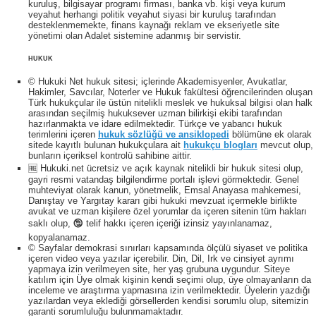
kuruluş, bilgisayar programı firması, banka vb. kişi veya kurum
veyahut herhangi politik veyahut siyasi bir kuruluş tarafından
desteklenmemekte, finans kaynağı reklam ve ekseriyetle site
yönetimi olan Adalet sistemine adanmış bir servistir.
HUKUK
© Hukuki Net hukuk sitesi; içlerinde Akademisyenler, Avukatlar,
Hakimler, Savcılar, Noterler ve Hukuk fakültesi öğrencilerinden oluşan
Türk hukukçular ile üstün nitelikli meslek ve hukuksal bilgisi olan halk
arasından seçilmiş hukuksever uzman bilirkişi ekibi tarafından
hazırlanmakta ve idare edilmektedir. Türkçe ve yabancı hukuk
terimlerini içeren
hukuk sözlüğü ve ansiklopedi
bölümüne ek olarak
sitede kayıtlı bulunan hukukçulara ait
hukukçu blogları
mevcut olup,
bunların içeriksel kontrolü sahibine aittir.
🆓 Hukuki.net ücretsiz ve açık kaynak nitelikli bir hukuk sitesi olup,
gayri resmi vatandaş bilgilendirme portalı işlevi görmektedir. Genel
muhteviyat olarak kanun, yönetmelik, Emsal Anayasa mahkemesi,
Danıştay ve Yargıtay kararı gibi hukuki mevzuat içermekle birlikte
avukat ve uzman kişilere özel yorumlar da içeren sitenin tüm hakları
saklı olup, 🕲 telif hakkı içeren içeriği izinsiz yayınlanamaz,
kopyalanamaz.
© Sayfalar demokrasi sınırları kapsamında ölçülü siyaset ve politika
içeren video veya yazılar içerebilir. Din, Dil, Irk ve cinsiyet ayrımı
yapmaya izin verilmeyen site, her yaş grubuna uygundur. Siteye
katılım için Üye olmak kişinin kendi seçimi olup, üye olmayanların da
inceleme ve araştırma yapmasına izin verilmektedir. Üyelerin yazdığı
yazılardan veya eklediği görsellerden kendisi sorumlu olup, sitemizin
garanti sorumluluğu bulunmamaktadır.