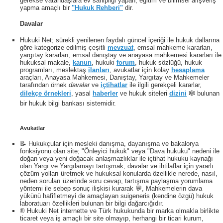
gerekse vatandaşlara ev sahipliği yapan, eğitim ve bilimsel alışveriş
yapma amaçlı bir
"Hukuk Rehberi"
dir.
Davalar
Hukuki Net; sürekli yenilenen faydalı güncel içeriği ile hukuk dallarına
göre kategorize edilmiş çeşitli
mevzuat
, emsal mahkeme kararları,
yargıtay kararları, emsal danıştay ve anayasa mahkemesi kararları ile
hukuksal makale,
kanun
, hukuki
forum
, hukuk sözlüğü, hukuk
programları, meslektaş
ilanları
, avukatlar için kolay
hesaplama
araçları, Anayasa Mahkemesi, Danıştay, Yargıtay ve Mahkemeler
tarafından örnek
davalar
ve
içtihatlar
ile ilgili gerekçeli kararlar,
dilekçe örnekleri
, yasal
haberler
ve hukuk siteleri
dizini
🕸 bulunan
bir hukuk bilgi bankası sistemidir.
Avukatlar
📝 Hukukçular için mesleki danışma, dayanışma ve bakalorya
fonksiyonu olan site; "Önleyici hukuk" veya "Dava hukuku" nedeni ile
doğan veya yeni doğacak anlaşmazlıklar ile içtihat hukuku kaynağı
olan Yargı ve Yargılamayı tartışmak, davalar ve ihtilaflar için yararlı
çözüm yolları üretmek ve hukuksal konularda özellikle nerede, nasıl,
neden soruları üzerinde soru cevap, tartışma paylaşma yorumlama
yöntemi ile sebep sonuç ilişkisi kurarak 💬, Mahkemelerin dava
yükünü hafifletmeyi de amaçlayan suigeneris (kendine özgü) hukuk
laboratuarı özellikleri bulunan bir bilgi dağarcığıdır.
® Hukuki Net internette ve Türk hukukunda bir marka olmakla birlikte
ticaret veya iş amaçlı bir site olmayıp, herhangi bir ticari kurum,