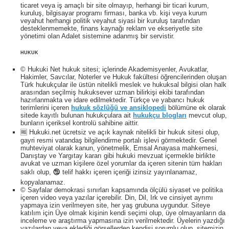
ticaret veya iş amaçlı bir site olmayıp, herhangi bir ticari kurum,
kuruluş, bilgisayar programı firması, banka vb. kişi veya kurum
veyahut herhangi politik veyahut siyasi bir kuruluş tarafından
desteklenmemekte, finans kaynağı reklam ve ekseriyetle site
yönetimi olan Adalet sistemine adanmış bir servistir.
HUKUK
© Hukuki Net hukuk sitesi; içlerinde Akademisyenler, Avukatlar,
Hakimler, Savcılar, Noterler ve Hukuk fakültesi öğrencilerinden oluşan
Türk hukukçular ile üstün nitelikli meslek ve hukuksal bilgisi olan halk
arasından seçilmiş hukuksever uzman bilirkişi ekibi tarafından
hazırlanmakta ve idare edilmektedir. Türkçe ve yabancı hukuk
terimlerini içeren
hukuk sözlüğü ve ansiklopedi
bölümüne ek olarak
sitede kayıtlı bulunan hukukçulara ait
hukukçu blogları
mevcut olup,
bunların içeriksel kontrolü sahibine aittir.
🆓 Hukuki.net ücretsiz ve açık kaynak nitelikli bir hukuk sitesi olup,
gayri resmi vatandaş bilgilendirme portalı işlevi görmektedir. Genel
muhteviyat olarak kanun, yönetmelik, Emsal Anayasa mahkemesi,
Danıştay ve Yargıtay kararı gibi hukuki mevzuat içermekle birlikte
avukat ve uzman kişilere özel yorumlar da içeren sitenin tüm hakları
saklı olup, 🕲 telif hakkı içeren içeriği izinsiz yayınlanamaz,
kopyalanamaz.
© Sayfalar demokrasi sınırları kapsamında ölçülü siyaset ve politika
içeren video veya yazılar içerebilir. Din, Dil, Irk ve cinsiyet ayrımı
yapmaya izin verilmeyen site, her yaş grubuna uygundur. Siteye
katılım için Üye olmak kişinin kendi seçimi olup, üye olmayanların da
inceleme ve araştırma yapmasına izin verilmektedir. Üyelerin yazdığı
yazılardan veya eklediği görsellerden kendisi sorumlu olup, sitemizin