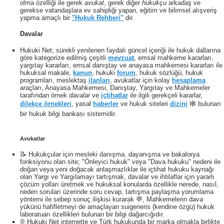
olma özelliği ile gerek
avukat
, gerek diğer
hukukçu
arkadaş ve
gerekse vatandaşlara ev sahipliği yapan, eğitim ve bilimsel alışveriş
yapma amaçlı bir
"Hukuk Rehberi"
dir.
Davalar
Hukuki Net; sürekli yenilenen faydalı güncel içeriği ile hukuk dallarına
göre kategorize edilmiş çeşitli
mevzuat
, emsal mahkeme kararları,
yargıtay kararları, emsal danıştay ve anayasa mahkemesi kararları ile
hukuksal makale,
kanun
, hukuki
forum
, hukuk sözlüğü, hukuk
programları, meslektaş
ilanları
, avukatlar için kolay
hesaplama
araçları, Anayasa Mahkemesi, Danıştay, Yargıtay ve Mahkemeler
tarafından örnek
davalar
ve
içtihatlar
ile ilgili gerekçeli kararlar,
dilekçe örnekleri
, yasal
haberler
ve hukuk siteleri
dizini
🕸 bulunan
bir hukuk bilgi bankası sistemidir.
Avukatlar
📝 Hukukçular için mesleki danışma, dayanışma ve bakalorya
fonksiyonu olan site; "Önleyici hukuk" veya "Dava hukuku" nedeni ile
doğan veya yeni doğacak anlaşmazlıklar ile içtihat hukuku kaynağı
olan Yargı ve Yargılamayı tartışmak, davalar ve ihtilaflar için yararlı
çözüm yolları üretmek ve hukuksal konularda özellikle nerede, nasıl,
neden soruları üzerinde soru cevap, tartışma paylaşma yorumlama
yöntemi ile sebep sonuç ilişkisi kurarak 💬, Mahkemelerin dava
yükünü hafifletmeyi de amaçlayan suigeneris (kendine özgü) hukuk
laboratuarı özellikleri bulunan bir bilgi dağarcığıdır.
® Hukuki Net internette ve Türk hukukunda bir marka olmakla birlikte