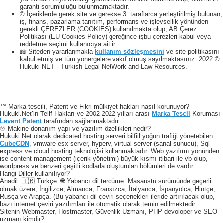
garanti sorumluluğu bulunmamaktadır.
© İçeriklerde gerek site ve gerekse 3. taraflarca yerleştirilmiş bulunan,
iş, finans, pazarlama tanıtım, performans ve işlevsellik yönünden
gerekli ÇEREZLER (COOKIES) kullanılmakta olup, AB Çerez
Politikası (EU Cookies Policy) gereğince işbu çerezleri kabul veya
reddetme seçimi kullanıcıya aittir.
📖 Siteden yararlanmakla
kullanım sözleşmesini
ve site politikasını
kabul etmiş ve tüm yönergelere vakıf olmuş sayılmaktasınız. 2022 ©
Hukuki NET - Turkish Legal NetWork and Law Resources.
™ Marka tescili, Patent ve Fikri mülkiyet hakları nasıl korunuyor?
Hukuki.Net’in Telif Hakları ve 2002-2022 yılları arası
Marka Tescil
Koruması
Levent Patent
tarafından sağlanmaktadır.
♾️ Makine donanım yapı ve yazılım özellikleri nedir?
Hukuki.Net olarak dedicated hosting serveri bilfiil yoğun trafiği yönetebilen
CubeCDN
, vmware esx server, hyperv, virtual server (sanal sunucu), Sql
express ve cloud hosting teknolojisi kullanmaktadır. Web yazılımı yönünden
ise content management (içerik yönetimi) büyük kısmı itibari ile vb olup,
wordpress ve benzeri çeşitli kodlarla oluşturulan bölümleri de vardır.
Hangi Diller kullanılıyor?
Anadil: 🇹🇷 Türkçe. 🌐 Yabancı dil tercüme: Masaüstü sürümünde geçerli
olmak üzere; İngilizce, Almanca, Fransızca, İtalyanca, İspanyolca, Hintçe,
Rusça ve Arapça. (Bu yabancı dil çeviri seçenekleri ileride artırılacak olup,
bazı internet çeviri yazılımları ile otomatik olarak temin edilmektedir.
Sitenin Webmaster, Hostmaster, Güvenlik Uzmanı, PHP devoloper ve SEO
uzmanı kimdir?