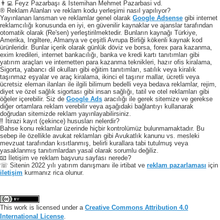
👨‍💻 Feyz Pazarbaşı & Istemihan Mehmet Pazarbasi vd.
® Reklam Alanları ve reklam kodu yerleşimi nasıl yapılıyor?
Yayınlanan lansman ve reklamlar genel olarak
Google Adsense
gibi internet
reklamcılığı konusunda en iyi, en güvenilir kaynaklar ve ajanslar tarafından
otomatik olarak (Re'sen) yerleştirilmektedir. Bunların kaynağı Türkiye,
Amerika, Ingiltere, Almanya ve çeşitli Avrupa Birliği kökenli kaynak kod
ürünleridir. Bunlar içerik olarak günlük döviz ve borsa, forex para kazanma,
exim kredileri, internet bankacılığı, banka ve kredi kartı tanıtımları gibi
yatırım araçları ve internetten para kazanma teknikleri, hazır ofis kiralama,
Sigorta, yabancı dil okulları gibi eğitim tanıtımları, satılık veya kiralık
taşınmaz eşyalar ve araç kiralama, ikinci el taşınır mallar, ücretli veya
ücretsiz eleman ilanları ile ilgili bilimum bedelli veya bedava reklamlar, rejim,
diyet ve özel sağlık sigortası gibi insan sağlığı, tatil ve otel reklamları gibi
öğeler içerebilir. Siz de
Google Ads
aracılığı ile gerek sitemize ve gerekse
diğer ortamlara reklam verebilir veya aşağıdaki bağlantıyı kullanarak
doğrudan sitemizde reklam yayınlayabilirsiniz.
‼️ İtirazi kayıt (çekince) hususları nelerdir?
Bahse konu reklamlar üzerinde hiçbir kontrolümüz bulunmamaktadır. Bu
sebep ile özellikle avukat reklamları gibi Avukatlık kanunu vs. mesleki
mevzuat tarafından kısıtlanmış, belirli kurallara tabi tutulmuş veya
yasaklanmış tanıtımlardan yasal olarak sorumlu değiliz.
📧 İletişim ve reklam başvuru sayfası nerede?
☏ Sitenin 2022 yılı yatırım danışmanı ile irtibat ve
reklam pazarlaması
için
iletişim
kurmanız rica olunur.
This work is licensed under a
Creative Commons Attribution 4.0
International License
.