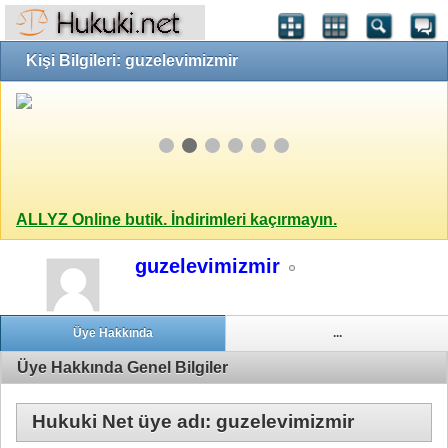
Kişi Bilgileri: guzelevimizmir
ALLYZ Online butik. İndirimleri kaçırmayın.
guzelevimizmir
Üye Hakkında
...
Üye Hakkında Genel Bilgiler
Hukuki Net üye adı: guzelevimizmir