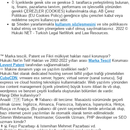
© İçeriklerde gerek site ve gerekse 3. taraflarca yerleştirilmiş bulunan,
iş, finans, pazarlama tanıtım, performans ve işlevsellik yönünden
gerekli ÇEREZLER (COOKIES) kullanılmakta olup, AB Çerez
Politikası (EU Cookies Policy) gereğince işbu çerezleri kabul veya
reddetme seçimi kullanıcıya aittir.
📖 Siteden yararlanmakla
kullanım sözleşmesini
ve site politikasını
kabul etmiş ve tüm yönergelere vakıf olmuş sayılmaktasınız. 2022 ©
Hukuki NET - Turkish Legal NetWork and Law Resources.
™ Marka tescili, Patent ve Fikri mülkiyet hakları nasıl korunuyor?
Hukuki.Net’in Telif Hakları ve 2002-2022 yılları arası
Marka Tescil
Koruması
Levent Patent
tarafından sağlanmaktadır.
♾️ Makine donanım yapı ve yazılım özellikleri nedir?
Hukuki.Net olarak dedicated hosting serveri bilfiil yoğun trafiği yönetebilen
CubeCDN
, vmware esx server, hyperv, virtual server (sanal sunucu), Sql
express ve cloud hosting teknolojisi kullanmaktadır. Web yazılımı yönünden
ise content management (içerik yönetimi) büyük kısmı itibari ile vb olup,
wordpress ve benzeri çeşitli kodlarla oluşturulan bölümleri de vardır.
Hangi Diller kullanılıyor?
Anadil: 🇹🇷 Türkçe. 🌐 Yabancı dil tercüme: Masaüstü sürümünde geçerli
olmak üzere; İngilizce, Almanca, Fransızca, İtalyanca, İspanyolca, Hintçe,
Rusça ve Arapça. (Bu yabancı dil çeviri seçenekleri ileride artırılacak olup,
bazı internet çeviri yazılımları ile otomatik olarak temin edilmektedir.
Sitenin Webmaster, Hostmaster, Güvenlik Uzmanı, PHP devoloper ve SEO
uzmanı kimdir?
👨‍💻 Feyz Pazarbaşı & Istemihan Mehmet Pazarbasi vd.