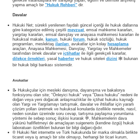
gerekse vatandaşlara ev sahipliği yapan, eğitim ve bilimsel alışveriş
yapma amaçlı bir
"Hukuk Rehberi"
dir.
Davalar
Hukuki Net; sürekli yenilenen faydalı güncel içeriği ile hukuk dallarına
göre kategorize edilmiş çeşitli
mevzuat
, emsal mahkeme kararları,
yargıtay kararları, emsal danıştay ve anayasa mahkemesi kararları ile
hukuksal makale,
kanun
, hukuki
forum
, hukuk sözlüğü, hukuk
programları, meslektaş
ilanları
, avukatlar için kolay
hesaplama
araçları, Anayasa Mahkemesi, Danıştay, Yargıtay ve Mahkemeler
tarafından örnek
davalar
ve
içtihatlar
ile ilgili gerekçeli kararlar,
dilekçe örnekleri
, yasal
haberler
ve hukuk siteleri
dizini
🕸 bulunan
bir hukuk bilgi bankası sistemidir.
Avukatlar
📝 Hukukçular için mesleki danışma, dayanışma ve bakalorya
fonksiyonu olan site; "Önleyici hukuk" veya "Dava hukuku" nedeni ile
doğan veya yeni doğacak anlaşmazlıklar ile içtihat hukuku kaynağı
olan Yargı ve Yargılamayı tartışmak, davalar ve ihtilaflar için yararlı
çözüm yolları üretmek ve hukuksal konularda özellikle nerede, nasıl,
neden soruları üzerinde soru cevap, tartışma paylaşma yorumlama
yöntemi ile sebep sonuç ilişkisi kurarak 💬, Mahkemelerin dava
yükünü hafifletmeyi de amaçlayan suigeneris (kendine özgü) hukuk
laboratuarı özellikleri bulunan bir bilgi dağarcığıdır.
® Hukuki Net internette ve Türk hukukunda bir marka olmakla birlikte
ticaret veya iş amaçlı bir site olmayıp, herhangi bir ticari kurum,