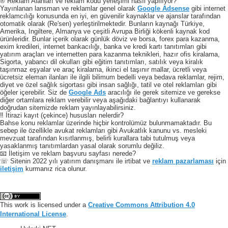
® Reklam Alanları ve reklam kodu yerleşimi nasıl yapılıyor?
Yayınlanan lansman ve reklamlar genel olarak
Google Adsense
gibi internet
reklamcılığı konusunda en iyi, en güvenilir kaynaklar ve ajanslar tarafından
otomatik olarak (Re'sen) yerleştirilmektedir. Bunların kaynağı Türkiye,
Amerika, Ingiltere, Almanya ve çeşitli Avrupa Birliği kökenli kaynak kod
ürünleridir. Bunlar içerik olarak günlük döviz ve borsa, forex para kazanma,
exim kredileri, internet bankacılığı, banka ve kredi kartı tanıtımları gibi
yatırım araçları ve internetten para kazanma teknikleri, hazır ofis kiralama,
Sigorta, yabancı dil okulları gibi eğitim tanıtımları, satılık veya kiralık
taşınmaz eşyalar ve araç kiralama, ikinci el taşınır mallar, ücretli veya
ücretsiz eleman ilanları ile ilgili bilimum bedelli veya bedava reklamlar, rejim,
diyet ve özel sağlık sigortası gibi insan sağlığı, tatil ve otel reklamları gibi
öğeler içerebilir. Siz de
Google Ads
aracılığı ile gerek sitemize ve gerekse
diğer ortamlara reklam verebilir veya aşağıdaki bağlantıyı kullanarak
doğrudan sitemizde reklam yayınlayabilirsiniz.
‼️ İtirazi kayıt (çekince) hususları nelerdir?
Bahse konu reklamlar üzerinde hiçbir kontrolümüz bulunmamaktadır. Bu
sebep ile özellikle avukat reklamları gibi Avukatlık kanunu vs. mesleki
mevzuat tarafından kısıtlanmış, belirli kurallara tabi tutulmuş veya
yasaklanmış tanıtımlardan yasal olarak sorumlu değiliz.
📧 İletişim ve reklam başvuru sayfası nerede?
☏ Sitenin 2022 yılı yatırım danışmanı ile irtibat ve
reklam pazarlaması
için
iletişim
kurmanız rica olunur.
This work is licensed under a
Creative Commons Attribution 4.0
International License
.