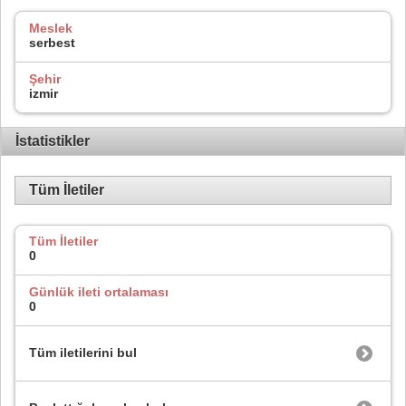
Meslek
serbest
Şehir
izmir
İstatistikler
Tüm İletiler
Tüm İletiler
0
Günlük ileti ortalaması
0
Tüm iletilerini bul