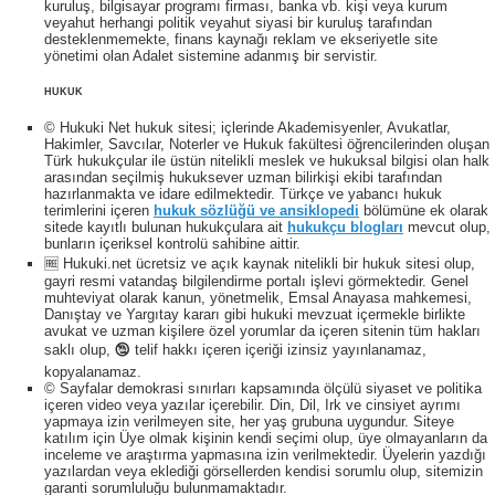
kuruluş, bilgisayar programı firması, banka vb. kişi veya kurum
veyahut herhangi politik veyahut siyasi bir kuruluş tarafından
desteklenmemekte, finans kaynağı reklam ve ekseriyetle site
yönetimi olan Adalet sistemine adanmış bir servistir.
HUKUK
© Hukuki Net hukuk sitesi; içlerinde Akademisyenler, Avukatlar,
Hakimler, Savcılar, Noterler ve Hukuk fakültesi öğrencilerinden oluşan
Türk hukukçular ile üstün nitelikli meslek ve hukuksal bilgisi olan halk
arasından seçilmiş hukuksever uzman bilirkişi ekibi tarafından
hazırlanmakta ve idare edilmektedir. Türkçe ve yabancı hukuk
terimlerini içeren
hukuk sözlüğü ve ansiklopedi
bölümüne ek olarak
sitede kayıtlı bulunan hukukçulara ait
hukukçu blogları
mevcut olup,
bunların içeriksel kontrolü sahibine aittir.
🆓 Hukuki.net ücretsiz ve açık kaynak nitelikli bir hukuk sitesi olup,
gayri resmi vatandaş bilgilendirme portalı işlevi görmektedir. Genel
muhteviyat olarak kanun, yönetmelik, Emsal Anayasa mahkemesi,
Danıştay ve Yargıtay kararı gibi hukuki mevzuat içermekle birlikte
avukat ve uzman kişilere özel yorumlar da içeren sitenin tüm hakları
saklı olup, 🕲 telif hakkı içeren içeriği izinsiz yayınlanamaz,
kopyalanamaz.
© Sayfalar demokrasi sınırları kapsamında ölçülü siyaset ve politika
içeren video veya yazılar içerebilir. Din, Dil, Irk ve cinsiyet ayrımı
yapmaya izin verilmeyen site, her yaş grubuna uygundur. Siteye
katılım için Üye olmak kişinin kendi seçimi olup, üye olmayanların da
inceleme ve araştırma yapmasına izin verilmektedir. Üyelerin yazdığı
yazılardan veya eklediği görsellerden kendisi sorumlu olup, sitemizin
garanti sorumluluğu bulunmamaktadır.