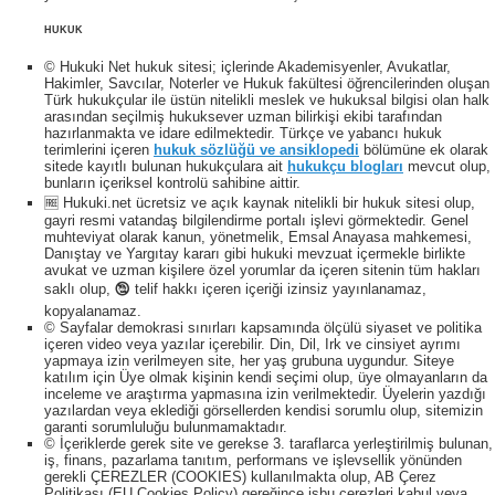
HUKUK
© Hukuki Net hukuk sitesi; içlerinde Akademisyenler, Avukatlar,
Hakimler, Savcılar, Noterler ve Hukuk fakültesi öğrencilerinden oluşan
Türk hukukçular ile üstün nitelikli meslek ve hukuksal bilgisi olan halk
arasından seçilmiş hukuksever uzman bilirkişi ekibi tarafından
hazırlanmakta ve idare edilmektedir. Türkçe ve yabancı hukuk
terimlerini içeren
hukuk sözlüğü ve ansiklopedi
bölümüne ek olarak
sitede kayıtlı bulunan hukukçulara ait
hukukçu blogları
mevcut olup,
bunların içeriksel kontrolü sahibine aittir.
🆓 Hukuki.net ücretsiz ve açık kaynak nitelikli bir hukuk sitesi olup,
gayri resmi vatandaş bilgilendirme portalı işlevi görmektedir. Genel
muhteviyat olarak kanun, yönetmelik, Emsal Anayasa mahkemesi,
Danıştay ve Yargıtay kararı gibi hukuki mevzuat içermekle birlikte
avukat ve uzman kişilere özel yorumlar da içeren sitenin tüm hakları
saklı olup, 🕲 telif hakkı içeren içeriği izinsiz yayınlanamaz,
kopyalanamaz.
© Sayfalar demokrasi sınırları kapsamında ölçülü siyaset ve politika
içeren video veya yazılar içerebilir. Din, Dil, Irk ve cinsiyet ayrımı
yapmaya izin verilmeyen site, her yaş grubuna uygundur. Siteye
katılım için Üye olmak kişinin kendi seçimi olup, üye olmayanların da
inceleme ve araştırma yapmasına izin verilmektedir. Üyelerin yazdığı
yazılardan veya eklediği görsellerden kendisi sorumlu olup, sitemizin
garanti sorumluluğu bulunmamaktadır.
© İçeriklerde gerek site ve gerekse 3. taraflarca yerleştirilmiş bulunan,
iş, finans, pazarlama tanıtım, performans ve işlevsellik yönünden
gerekli ÇEREZLER (COOKIES) kullanılmakta olup, AB Çerez
Politikası (EU Cookies Policy) gereğince işbu çerezleri kabul veya