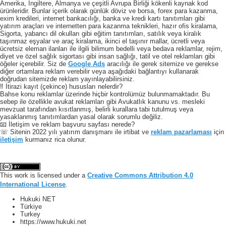
Amerika, Ingiltere, Almanya ve çeşitli Avrupa Birliği kökenli kaynak kod
ürünleridir. Bunlar içerik olarak günlük döviz ve borsa, forex para kazanma,
exim kredileri, internet bankacılığı, banka ve kredi kartı tanıtımları gibi
yatırım araçları ve internetten para kazanma teknikleri, hazır ofis kiralama,
Sigorta, yabancı dil okulları gibi eğitim tanıtımları, satılık veya kiralık
taşınmaz eşyalar ve araç kiralama, ikinci el taşınır mallar, ücretli veya
ücretsiz eleman ilanları ile ilgili bilimum bedelli veya bedava reklamlar, rejim,
diyet ve özel sağlık sigortası gibi insan sağlığı, tatil ve otel reklamları gibi
öğeler içerebilir. Siz de
Google Ads
aracılığı ile gerek sitemize ve gerekse
diğer ortamlara reklam verebilir veya aşağıdaki bağlantıyı kullanarak
doğrudan sitemizde reklam yayınlayabilirsiniz.
‼️ İtirazi kayıt (çekince) hususları nelerdir?
Bahse konu reklamlar üzerinde hiçbir kontrolümüz bulunmamaktadır. Bu
sebep ile özellikle avukat reklamları gibi Avukatlık kanunu vs. mesleki
mevzuat tarafından kısıtlanmış, belirli kurallara tabi tutulmuş veya
yasaklanmış tanıtımlardan yasal olarak sorumlu değiliz.
📧 İletişim ve reklam başvuru sayfası nerede?
☏ Sitenin 2022 yılı yatırım danışmanı ile irtibat ve
reklam pazarlaması
için
iletişim
kurmanız rica olunur.
This work is licensed under a
Creative Commons Attribution 4.0
International License
.
Hukuki NET
Türkiye
Turkey
https://www.hukuki.net