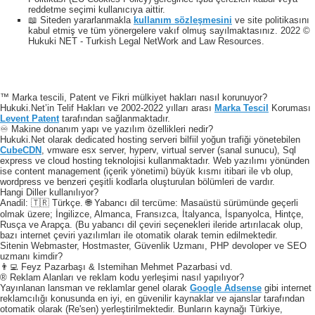
reddetme seçimi kullanıcıya aittir.
📖 Siteden yararlanmakla
kullanım sözleşmesini
ve site politikasını
kabul etmiş ve tüm yönergelere vakıf olmuş sayılmaktasınız. 2022 ©
Hukuki NET - Turkish Legal NetWork and Law Resources.
™ Marka tescili, Patent ve Fikri mülkiyet hakları nasıl korunuyor?
Hukuki.Net’in Telif Hakları ve 2002-2022 yılları arası
Marka Tescil
Koruması
Levent Patent
tarafından sağlanmaktadır.
♾️ Makine donanım yapı ve yazılım özellikleri nedir?
Hukuki.Net olarak dedicated hosting serveri bilfiil yoğun trafiği yönetebilen
CubeCDN
, vmware esx server, hyperv, virtual server (sanal sunucu), Sql
express ve cloud hosting teknolojisi kullanmaktadır. Web yazılımı yönünden
ise content management (içerik yönetimi) büyük kısmı itibari ile vb olup,
wordpress ve benzeri çeşitli kodlarla oluşturulan bölümleri de vardır.
Hangi Diller kullanılıyor?
Anadil: 🇹🇷 Türkçe. 🌐 Yabancı dil tercüme: Masaüstü sürümünde geçerli
olmak üzere; İngilizce, Almanca, Fransızca, İtalyanca, İspanyolca, Hintçe,
Rusça ve Arapça. (Bu yabancı dil çeviri seçenekleri ileride artırılacak olup,
bazı internet çeviri yazılımları ile otomatik olarak temin edilmektedir.
Sitenin Webmaster, Hostmaster, Güvenlik Uzmanı, PHP devoloper ve SEO
uzmanı kimdir?
👨‍💻 Feyz Pazarbaşı & Istemihan Mehmet Pazarbasi vd.
® Reklam Alanları ve reklam kodu yerleşimi nasıl yapılıyor?
Yayınlanan lansman ve reklamlar genel olarak
Google Adsense
gibi internet
reklamcılığı konusunda en iyi, en güvenilir kaynaklar ve ajanslar tarafından
otomatik olarak (Re'sen) yerleştirilmektedir. Bunların kaynağı Türkiye,