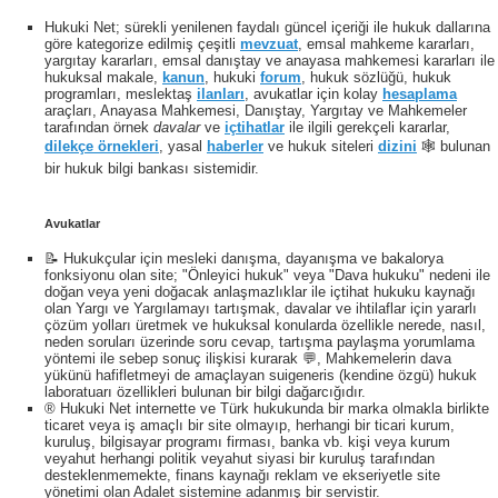
Hukuki Net; sürekli yenilenen faydalı güncel içeriği ile hukuk dallarına
göre kategorize edilmiş çeşitli
mevzuat
, emsal mahkeme kararları,
yargıtay kararları, emsal danıştay ve anayasa mahkemesi kararları ile
hukuksal makale,
kanun
, hukuki
forum
, hukuk sözlüğü, hukuk
programları, meslektaş
ilanları
, avukatlar için kolay
hesaplama
araçları, Anayasa Mahkemesi, Danıştay, Yargıtay ve Mahkemeler
tarafından örnek
davalar
ve
içtihatlar
ile ilgili gerekçeli kararlar,
dilekçe örnekleri
, yasal
haberler
ve hukuk siteleri
dizini
🕸 bulunan
bir hukuk bilgi bankası sistemidir.
Avukatlar
📝 Hukukçular için mesleki danışma, dayanışma ve bakalorya
fonksiyonu olan site; "Önleyici hukuk" veya "Dava hukuku" nedeni ile
doğan veya yeni doğacak anlaşmazlıklar ile içtihat hukuku kaynağı
olan Yargı ve Yargılamayı tartışmak, davalar ve ihtilaflar için yararlı
çözüm yolları üretmek ve hukuksal konularda özellikle nerede, nasıl,
neden soruları üzerinde soru cevap, tartışma paylaşma yorumlama
yöntemi ile sebep sonuç ilişkisi kurarak 💬, Mahkemelerin dava
yükünü hafifletmeyi de amaçlayan suigeneris (kendine özgü) hukuk
laboratuarı özellikleri bulunan bir bilgi dağarcığıdır.
® Hukuki Net internette ve Türk hukukunda bir marka olmakla birlikte
ticaret veya iş amaçlı bir site olmayıp, herhangi bir ticari kurum,
kuruluş, bilgisayar programı firması, banka vb. kişi veya kurum
veyahut herhangi politik veyahut siyasi bir kuruluş tarafından
desteklenmemekte, finans kaynağı reklam ve ekseriyetle site
yönetimi olan Adalet sistemine adanmış bir servistir.