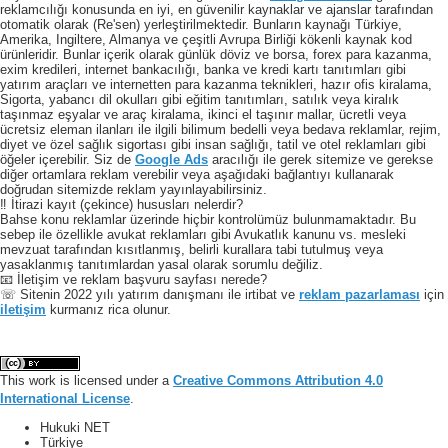
reklamcılığı konusunda en iyi, en güvenilir kaynaklar ve ajanslar tarafından
otomatik olarak (Re'sen) yerleştirilmektedir. Bunların kaynağı Türkiye,
Amerika, Ingiltere, Almanya ve çeşitli Avrupa Birliği kökenli kaynak kod
ürünleridir. Bunlar içerik olarak günlük döviz ve borsa, forex para kazanma,
exim kredileri, internet bankacılığı, banka ve kredi kartı tanıtımları gibi
yatırım araçları ve internetten para kazanma teknikleri, hazır ofis kiralama,
Sigorta, yabancı dil okulları gibi eğitim tanıtımları, satılık veya kiralık
taşınmaz eşyalar ve araç kiralama, ikinci el taşınır mallar, ücretli veya
ücretsiz eleman ilanları ile ilgili bilimum bedelli veya bedava reklamlar, rejim,
diyet ve özel sağlık sigortası gibi insan sağlığı, tatil ve otel reklamları gibi
öğeler içerebilir. Siz de
Google Ads
aracılığı ile gerek sitemize ve gerekse
diğer ortamlara reklam verebilir veya aşağıdaki bağlantıyı kullanarak
doğrudan sitemizde reklam yayınlayabilirsiniz.
‼️ İtirazi kayıt (çekince) hususları nelerdir?
Bahse konu reklamlar üzerinde hiçbir kontrolümüz bulunmamaktadır. Bu
sebep ile özellikle avukat reklamları gibi Avukatlık kanunu vs. mesleki
mevzuat tarafından kısıtlanmış, belirli kurallara tabi tutulmuş veya
yasaklanmış tanıtımlardan yasal olarak sorumlu değiliz.
📧 İletişim ve reklam başvuru sayfası nerede?
☏ Sitenin 2022 yılı yatırım danışmanı ile irtibat ve
reklam pazarlaması
için
iletişim
kurmanız rica olunur.
This work is licensed under a
Creative Commons Attribution 4.0
International License
.
Hukuki NET
Türkiye