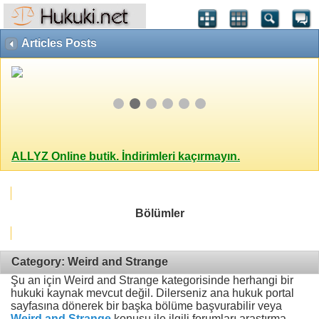
Articles Posts
ALLYZ Online butik. İndirimleri kaçırmayın.
Bölümler
Category: Weird and Strange
Şu an için Weird and Strange kategorisinde herhangi bir
hukuki kaynak mevcut değil. Dilerseniz ana hukuk portal
sayfasına dönerek bir başka bölüme başvurabilir veya
Weird and Strange
konusu ile ilgili forumları araştırma