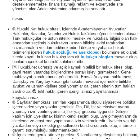
desteklenmemekte, finans kaynağı reklam ve ekseriyetle site
yönetimi olan Adalet sistemine adanmış bir servistir.
HUKUK
© Hukuki Net hukuk sitesi; içlerinde Akademisyenler, Avukatlar,
Hakimler, Savcılar, Noterler ve Hukuk fakültesi öğrencilerinden oluşan
Türk hukukçular ile üstün nitelikli meslek ve hukuksal bilgisi olan halk
arasından seçilmiş hukuksever uzman bilirkişi ekibi tarafından
hazırlanmakta ve idare edilmektedir. Türkçe ve yabancı hukuk
terimlerini içeren
hukuk sözlüğü ve ansiklopedi
bölümüne ek olarak
sitede kayıtlı bulunan hukukçulara ait
hukukçu blogları
mevcut olup,
bunların içeriksel kontrolü sahibine aittir.
🆓 Hukuki.net ücretsiz ve açık kaynak nitelikli bir hukuk sitesi olup,
gayri resmi vatandaş bilgilendirme portalı işlevi görmektedir. Genel
muhteviyat olarak kanun, yönetmelik, Emsal Anayasa mahkemesi,
Danıştay ve Yargıtay kararı gibi hukuki mevzuat içermekle birlikte
avukat ve uzman kişilere özel yorumlar da içeren sitenin tüm hakları
saklı olup, 🕲 telif hakkı içeren içeriği izinsiz yayınlanamaz,
kopyalanamaz.
© Sayfalar demokrasi sınırları kapsamında ölçülü siyaset ve politika
içeren video veya yazılar içerebilir. Din, Dil, Irk ve cinsiyet ayrımı
yapmaya izin verilmeyen site, her yaş grubuna uygundur. Siteye
katılım için Üye olmak kişinin kendi seçimi olup, üye olmayanların da
inceleme ve araştırma yapmasına izin verilmektedir. Üyelerin yazdığı
yazılardan veya eklediği görsellerden kendisi sorumlu olup, sitemizin
garanti sorumluluğu bulunmamaktadır.
© İçeriklerde gerek site ve gerekse 3. taraflarca yerleştirilmiş bulunan,