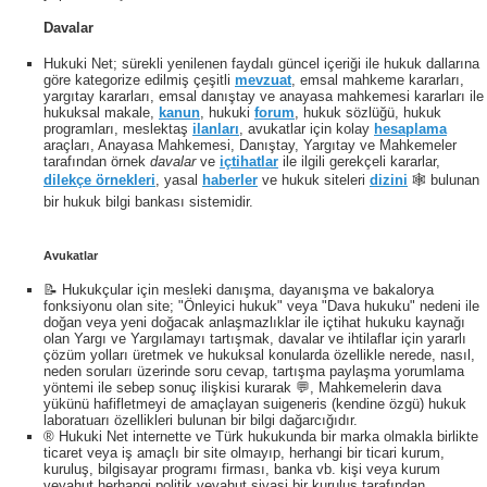
Davalar
Hukuki Net; sürekli yenilenen faydalı güncel içeriği ile hukuk dallarına
göre kategorize edilmiş çeşitli
mevzuat
, emsal mahkeme kararları,
yargıtay kararları, emsal danıştay ve anayasa mahkemesi kararları ile
hukuksal makale,
kanun
, hukuki
forum
, hukuk sözlüğü, hukuk
programları, meslektaş
ilanları
, avukatlar için kolay
hesaplama
araçları, Anayasa Mahkemesi, Danıştay, Yargıtay ve Mahkemeler
tarafından örnek
davalar
ve
içtihatlar
ile ilgili gerekçeli kararlar,
dilekçe örnekleri
, yasal
haberler
ve hukuk siteleri
dizini
🕸 bulunan
bir hukuk bilgi bankası sistemidir.
Avukatlar
📝 Hukukçular için mesleki danışma, dayanışma ve bakalorya
fonksiyonu olan site; "Önleyici hukuk" veya "Dava hukuku" nedeni ile
doğan veya yeni doğacak anlaşmazlıklar ile içtihat hukuku kaynağı
olan Yargı ve Yargılamayı tartışmak, davalar ve ihtilaflar için yararlı
çözüm yolları üretmek ve hukuksal konularda özellikle nerede, nasıl,
neden soruları üzerinde soru cevap, tartışma paylaşma yorumlama
yöntemi ile sebep sonuç ilişkisi kurarak 💬, Mahkemelerin dava
yükünü hafifletmeyi de amaçlayan suigeneris (kendine özgü) hukuk
laboratuarı özellikleri bulunan bir bilgi dağarcığıdır.
® Hukuki Net internette ve Türk hukukunda bir marka olmakla birlikte
ticaret veya iş amaçlı bir site olmayıp, herhangi bir ticari kurum,
kuruluş, bilgisayar programı firması, banka vb. kişi veya kurum
veyahut herhangi politik veyahut siyasi bir kuruluş tarafından