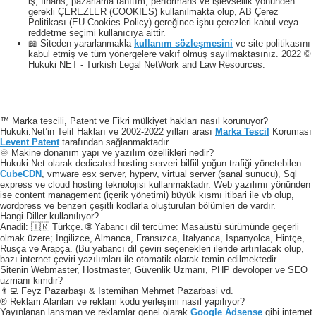
iş, finans, pazarlama tanıtım, performans ve işlevsellik yönünden
gerekli ÇEREZLER (COOKIES) kullanılmakta olup, AB Çerez
Politikası (EU Cookies Policy) gereğince işbu çerezleri kabul veya
reddetme seçimi kullanıcıya aittir.
📖 Siteden yararlanmakla
kullanım sözleşmesini
ve site politikasını
kabul etmiş ve tüm yönergelere vakıf olmuş sayılmaktasınız. 2022 ©
Hukuki NET - Turkish Legal NetWork and Law Resources.
™ Marka tescili, Patent ve Fikri mülkiyet hakları nasıl korunuyor?
Hukuki.Net’in Telif Hakları ve 2002-2022 yılları arası
Marka Tescil
Koruması
Levent Patent
tarafından sağlanmaktadır.
♾️ Makine donanım yapı ve yazılım özellikleri nedir?
Hukuki.Net olarak dedicated hosting serveri bilfiil yoğun trafiği yönetebilen
CubeCDN
, vmware esx server, hyperv, virtual server (sanal sunucu), Sql
express ve cloud hosting teknolojisi kullanmaktadır. Web yazılımı yönünden
ise content management (içerik yönetimi) büyük kısmı itibari ile vb olup,
wordpress ve benzeri çeşitli kodlarla oluşturulan bölümleri de vardır.
Hangi Diller kullanılıyor?
Anadil: 🇹🇷 Türkçe. 🌐 Yabancı dil tercüme: Masaüstü sürümünde geçerli
olmak üzere; İngilizce, Almanca, Fransızca, İtalyanca, İspanyolca, Hintçe,
Rusça ve Arapça. (Bu yabancı dil çeviri seçenekleri ileride artırılacak olup,
bazı internet çeviri yazılımları ile otomatik olarak temin edilmektedir.
Sitenin Webmaster, Hostmaster, Güvenlik Uzmanı, PHP devoloper ve SEO
uzmanı kimdir?
👨‍💻 Feyz Pazarbaşı & Istemihan Mehmet Pazarbasi vd.
® Reklam Alanları ve reklam kodu yerleşimi nasıl yapılıyor?
Yayınlanan lansman ve reklamlar genel olarak
Google Adsense
gibi internet