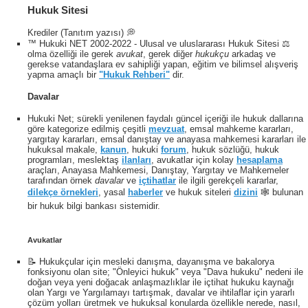
Hukuk Sitesi
Krediler (Tanıtım yazısı) 💭
™ Hukuki NET 2002-2022 - Ulusal ve uluslararası Hukuk Sitesi ⚖️
olma özelliği ile gerek
avukat
, gerek diğer
hukukçu
arkadaş ve
gerekse vatandaşlara ev sahipliği yapan, eğitim ve bilimsel alışveriş
yapma amaçlı bir
"Hukuk Rehberi"
dir.
Davalar
Hukuki Net; sürekli yenilenen faydalı güncel içeriği ile hukuk dallarına
göre kategorize edilmiş çeşitli
mevzuat
, emsal mahkeme kararları,
yargıtay kararları, emsal danıştay ve anayasa mahkemesi kararları ile
hukuksal makale,
kanun
, hukuki
forum
, hukuk sözlüğü, hukuk
programları, meslektaş
ilanları
, avukatlar için kolay
hesaplama
araçları, Anayasa Mahkemesi, Danıştay, Yargıtay ve Mahkemeler
tarafından örnek
davalar
ve
içtihatlar
ile ilgili gerekçeli kararlar,
dilekçe örnekleri
, yasal
haberler
ve hukuk siteleri
dizini
🕸 bulunan
bir hukuk bilgi bankası sistemidir.
Avukatlar
📝 Hukukçular için mesleki danışma, dayanışma ve bakalorya
fonksiyonu olan site; "Önleyici hukuk" veya "Dava hukuku" nedeni ile
doğan veya yeni doğacak anlaşmazlıklar ile içtihat hukuku kaynağı
olan Yargı ve Yargılamayı tartışmak, davalar ve ihtilaflar için yararlı
çözüm yolları üretmek ve hukuksal konularda özellikle nerede, nasıl,