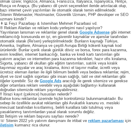
olmak üzere; İngilizce, Almanca, Fransızca, İtalyanca, İspanyolca, Hintçe,
Rusça ve Arapça. (Bu yabancı dil çeviri seçenekleri ileride artırılacak olup,
bazı internet çeviri yazılımları ile otomatik olarak temin edilmektedir.
Sitenin Webmaster, Hostmaster, Güvenlik Uzmanı, PHP devoloper ve SEO
uzmanı kimdir?
👨‍💻 Feyz Pazarbaşı & Istemihan Mehmet Pazarbasi vd.
® Reklam Alanları ve reklam kodu yerleşimi nasıl yapılıyor?
Yayınlanan lansman ve reklamlar genel olarak
Google Adsense
gibi internet
reklamcılığı konusunda en iyi, en güvenilir kaynaklar ve ajanslar tarafından
otomatik olarak (Re'sen) yerleştirilmektedir. Bunların kaynağı Türkiye,
Amerika, Ingiltere, Almanya ve çeşitli Avrupa Birliği kökenli kaynak kod
ürünleridir. Bunlar içerik olarak günlük döviz ve borsa, forex para kazanma,
exim kredileri, internet bankacılığı, banka ve kredi kartı tanıtımları gibi
yatırım araçları ve internetten para kazanma teknikleri, hazır ofis kiralama,
Sigorta, yabancı dil okulları gibi eğitim tanıtımları, satılık veya kiralık
taşınmaz eşyalar ve araç kiralama, ikinci el taşınır mallar, ücretli veya
ücretsiz eleman ilanları ile ilgili bilimum bedelli veya bedava reklamlar, rejim,
diyet ve özel sağlık sigortası gibi insan sağlığı, tatil ve otel reklamları gibi
öğeler içerebilir. Siz de
Google Ads
aracılığı ile gerek sitemize ve gerekse
diğer ortamlara reklam verebilir veya aşağıdaki bağlantıyı kullanarak
doğrudan sitemizde reklam yayınlayabilirsiniz.
‼️ İtirazi kayıt (çekince) hususları nelerdir?
Bahse konu reklamlar üzerinde hiçbir kontrolümüz bulunmamaktadır. Bu
sebep ile özellikle avukat reklamları gibi Avukatlık kanunu vs. mesleki
mevzuat tarafından kısıtlanmış, belirli kurallara tabi tutulmuş veya
yasaklanmış tanıtımlardan yasal olarak sorumlu değiliz.
📧 İletişim ve reklam başvuru sayfası nerede?
☏ Sitenin 2022 yılı yatırım danışmanı ile irtibat ve
reklam pazarlaması
için
iletişim
kurmanız rica olunur.