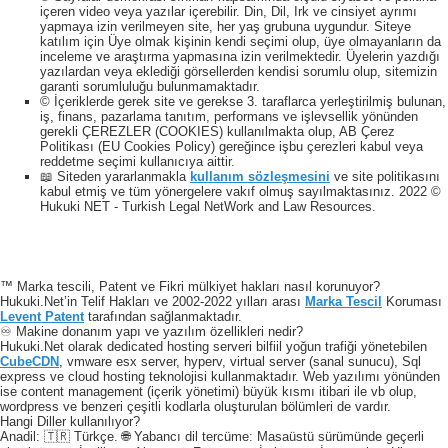
içeren video veya yazılar içerebilir. Din, Dil, Irk ve cinsiyet ayrımı
yapmaya izin verilmeyen site, her yaş grubuna uygundur. Siteye
katılım için Üye olmak kişinin kendi seçimi olup, üye olmayanların da
inceleme ve araştırma yapmasına izin verilmektedir. Üyelerin yazdığı
yazılardan veya eklediği görsellerden kendisi sorumlu olup, sitemizin
garanti sorumluluğu bulunmamaktadır.
© İçeriklerde gerek site ve gerekse 3. taraflarca yerleştirilmiş bulunan,
iş, finans, pazarlama tanıtım, performans ve işlevsellik yönünden
gerekli ÇEREZLER (COOKIES) kullanılmakta olup, AB Çerez
Politikası (EU Cookies Policy) gereğince işbu çerezleri kabul veya
reddetme seçimi kullanıcıya aittir.
📖 Siteden yararlanmakla
kullanım sözleşmesini
ve site politikasını
kabul etmiş ve tüm yönergelere vakıf olmuş sayılmaktasınız. 2022 ©
Hukuki NET - Turkish Legal NetWork and Law Resources.
™ Marka tescili, Patent ve Fikri mülkiyet hakları nasıl korunuyor?
Hukuki.Net’in Telif Hakları ve 2002-2022 yılları arası
Marka Tescil
Koruması
Levent Patent
tarafından sağlanmaktadır.
♾️ Makine donanım yapı ve yazılım özellikleri nedir?
Hukuki.Net olarak dedicated hosting serveri bilfiil yoğun trafiği yönetebilen
CubeCDN
, vmware esx server, hyperv, virtual server (sanal sunucu), Sql
express ve cloud hosting teknolojisi kullanmaktadır. Web yazılımı yönünden
ise content management (içerik yönetimi) büyük kısmı itibari ile vb olup,
wordpress ve benzeri çeşitli kodlarla oluşturulan bölümleri de vardır.
Hangi Diller kullanılıyor?
Anadil: 🇹🇷 Türkçe. 🌐 Yabancı dil tercüme: Masaüstü sürümünde geçerli