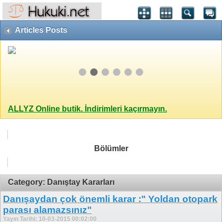
Articles Posts
ALLYZ Online butik. İndirimleri kaçırmayın.
Bölümler
Category: Danıştay Kararları
Danışaydan çok önemli karar :" Yoldan otopark
parası alamazsınız"
Yayın Tarihi: 10-03-2015 00:02:00