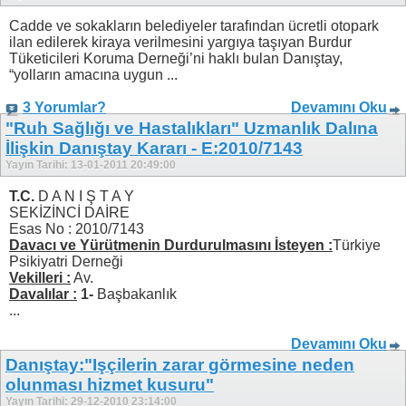
Cadde ve sokakların belediyeler tarafından ücretli otopark
ilan edilerek kiraya verilmesini yargıya taşıyan Burdur
Tüketicileri Koruma Derneği’ni haklı bulan Danıştay,
“yolların amacına uygun ...
3 Yorumlar?
Devamını Oku
"Ruh Sağlığı ve Hastalıkları" Uzmanlık Dalına
İlişkin Danıştay Kararı - E:2010/7143
Yayın Tarihi: 13-01-2011 20:49:00
T.C.
D A N I Ş T A Y
SEKİZİNCİ DAİRE
Esas No : 2010/7143
Davacı ve Yürütmenin Durdurulmasını İsteyen :
Türkiye
Psikiyatri Derneği
Vekilleri :
Av.
Davalılar :
1-
Başbakanlık
...
Devamını Oku
Danıştay:"Işçilerin zarar görmesine neden
olunması hizmet kusuru"
Yayın Tarihi: 29-12-2010 23:14:00