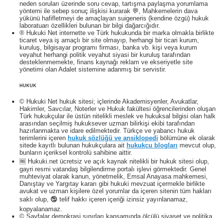
neden soruları üzerinde soru cevap, tartışma paylaşma yorumlama
yöntemi ile sebep sonuç ilişkisi kurarak 💬, Mahkemelerin dava
yükünü hafifletmeyi de amaçlayan suigeneris (kendine özgü) hukuk
laboratuarı özellikleri bulunan bir bilgi dağarcığıdır.
® Hukuki Net internette ve Türk hukukunda bir marka olmakla birlikte
ticaret veya iş amaçlı bir site olmayıp, herhangi bir ticari kurum,
kuruluş, bilgisayar programı firması, banka vb. kişi veya kurum
veyahut herhangi politik veyahut siyasi bir kuruluş tarafından
desteklenmemekte, finans kaynağı reklam ve ekseriyetle site
yönetimi olan Adalet sistemine adanmış bir servistir.
HUKUK
© Hukuki Net hukuk sitesi; içlerinde Akademisyenler, Avukatlar,
Hakimler, Savcılar, Noterler ve Hukuk fakültesi öğrencilerinden oluşan
Türk hukukçular ile üstün nitelikli meslek ve hukuksal bilgisi olan halk
arasından seçilmiş hukuksever uzman bilirkişi ekibi tarafından
hazırlanmakta ve idare edilmektedir. Türkçe ve yabancı hukuk
terimlerini içeren
hukuk sözlüğü ve ansiklopedi
bölümüne ek olarak
sitede kayıtlı bulunan hukukçulara ait
hukukçu blogları
mevcut olup,
bunların içeriksel kontrolü sahibine aittir.
🆓 Hukuki.net ücretsiz ve açık kaynak nitelikli bir hukuk sitesi olup,
gayri resmi vatandaş bilgilendirme portalı işlevi görmektedir. Genel
muhteviyat olarak kanun, yönetmelik, Emsal Anayasa mahkemesi,
Danıştay ve Yargıtay kararı gibi hukuki mevzuat içermekle birlikte
avukat ve uzman kişilere özel yorumlar da içeren sitenin tüm hakları
saklı olup, 🕲 telif hakkı içeren içeriği izinsiz yayınlanamaz,
kopyalanamaz.
© Sayfalar demokrasi sınırları kapsamında ölçülü siyaset ve politika