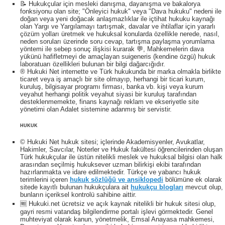
📝 Hukukçular için mesleki danışma, dayanışma ve bakalorya
fonksiyonu olan site; "Önleyici hukuk" veya "Dava hukuku" nedeni ile
doğan veya yeni doğacak anlaşmazlıklar ile içtihat hukuku kaynağı
olan Yargı ve Yargılamayı tartışmak, davalar ve ihtilaflar için yararlı
çözüm yolları üretmek ve hukuksal konularda özellikle nerede, nasıl,
neden soruları üzerinde soru cevap, tartışma paylaşma yorumlama
yöntemi ile sebep sonuç ilişkisi kurarak 💬, Mahkemelerin dava
yükünü hafifletmeyi de amaçlayan suigeneris (kendine özgü) hukuk
laboratuarı özellikleri bulunan bir bilgi dağarcığıdır.
® Hukuki Net internette ve Türk hukukunda bir marka olmakla birlikte
ticaret veya iş amaçlı bir site olmayıp, herhangi bir ticari kurum,
kuruluş, bilgisayar programı firması, banka vb. kişi veya kurum
veyahut herhangi politik veyahut siyasi bir kuruluş tarafından
desteklenmemekte, finans kaynağı reklam ve ekseriyetle site
yönetimi olan Adalet sistemine adanmış bir servistir.
HUKUK
© Hukuki Net hukuk sitesi; içlerinde Akademisyenler, Avukatlar,
Hakimler, Savcılar, Noterler ve Hukuk fakültesi öğrencilerinden oluşan
Türk hukukçular ile üstün nitelikli meslek ve hukuksal bilgisi olan halk
arasından seçilmiş hukuksever uzman bilirkişi ekibi tarafından
hazırlanmakta ve idare edilmektedir. Türkçe ve yabancı hukuk
terimlerini içeren
hukuk sözlüğü ve ansiklopedi
bölümüne ek olarak
sitede kayıtlı bulunan hukukçulara ait
hukukçu blogları
mevcut olup,
bunların içeriksel kontrolü sahibine aittir.
🆓 Hukuki.net ücretsiz ve açık kaynak nitelikli bir hukuk sitesi olup,
gayri resmi vatandaş bilgilendirme portalı işlevi görmektedir. Genel
muhteviyat olarak kanun, yönetmelik, Emsal Anayasa mahkemesi,