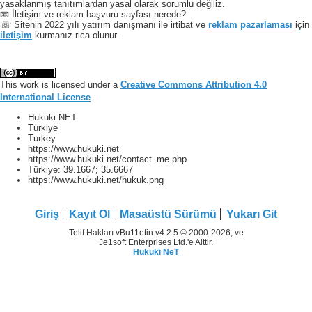
yasaklanmış tanıtımlardan yasal olarak sorumlu değiliz.
📧 İletişim ve reklam başvuru sayfası nerede?
☏ Sitenin 2022 yılı yatırım danışmanı ile irtibat ve
reklam pazarlaması
için
iletişim
kurmanız rica olunur.
This work is licensed under a
Creative Commons Attribution 4.0
International License
.
Hukuki NET
Türkiye
Turkey
https://www.hukuki.net
https://www.hukuki.net/contact_me.php
Türkiye:
39.1667
;
35.6667
https://www.hukuki.net/hukuk.png
Giriş
Kayıt Ol
Masaüstü Sürümü
Yukarı Git
Telif Hakları vBu11etin v4.2.5 © 2000-2026, ve
Je1soft Enterprises Ltd.'e Aittir.
Hukuki NeT