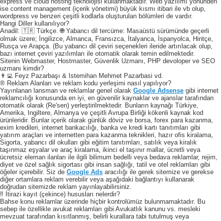
express ve cloud hosting teknolojisi kullanmaktadır. Web yazılımı yönünden
ise content management (içerik yönetimi) büyük kısmı itibari ile vb olup,
wordpress ve benzeri çeşitli kodlarla oluşturulan bölümleri de vardır.
Hangi Diller kullanılıyor?
Anadil: 🇹🇷 Türkçe. 🌐 Yabancı dil tercüme: Masaüstü sürümünde geçerli
olmak üzere; İngilizce, Almanca, Fransızca, İtalyanca, İspanyolca, Hintçe,
Rusça ve Arapça. (Bu yabancı dil çeviri seçenekleri ileride artırılacak olup,
bazı internet çeviri yazılımları ile otomatik olarak temin edilmektedir.
Sitenin Webmaster, Hostmaster, Güvenlik Uzmanı, PHP devoloper ve SEO
uzmanı kimdir?
👨‍💻 Feyz Pazarbaşı & Istemihan Mehmet Pazarbasi vd.
® Reklam Alanları ve reklam kodu yerleşimi nasıl yapılıyor?
Yayınlanan lansman ve reklamlar genel olarak
Google Adsense
gibi internet
reklamcılığı konusunda en iyi, en güvenilir kaynaklar ve ajanslar tarafından
otomatik olarak (Re'sen) yerleştirilmektedir. Bunların kaynağı Türkiye,
Amerika, Ingiltere, Almanya ve çeşitli Avrupa Birliği kökenli kaynak kod
ürünleridir. Bunlar içerik olarak günlük döviz ve borsa, forex para kazanma,
exim kredileri, internet bankacılığı, banka ve kredi kartı tanıtımları gibi
yatırım araçları ve internetten para kazanma teknikleri, hazır ofis kiralama,
Sigorta, yabancı dil okulları gibi eğitim tanıtımları, satılık veya kiralık
taşınmaz eşyalar ve araç kiralama, ikinci el taşınır mallar, ücretli veya
ücretsiz eleman ilanları ile ilgili bilimum bedelli veya bedava reklamlar, rejim,
diyet ve özel sağlık sigortası gibi insan sağlığı, tatil ve otel reklamları gibi
öğeler içerebilir. Siz de
Google Ads
aracılığı ile gerek sitemize ve gerekse
diğer ortamlara reklam verebilir veya aşağıdaki bağlantıyı kullanarak
doğrudan sitemizde reklam yayınlayabilirsiniz.
‼️ İtirazi kayıt (çekince) hususları nelerdir?
Bahse konu reklamlar üzerinde hiçbir kontrolümüz bulunmamaktadır. Bu
sebep ile özellikle avukat reklamları gibi Avukatlık kanunu vs. mesleki
mevzuat tarafından kısıtlanmış, belirli kurallara tabi tutulmuş veya