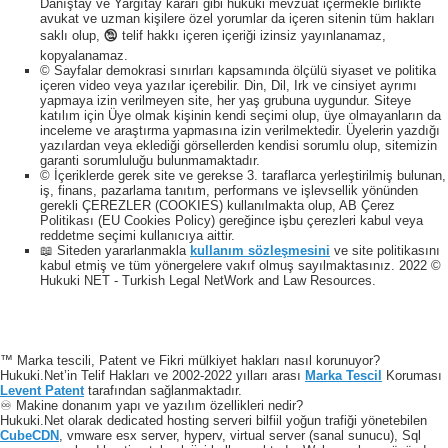
Danıştay ve Yargıtay kararı gibi hukuki mevzuat içermekle birlikte
avukat ve uzman kişilere özel yorumlar da içeren sitenin tüm hakları
saklı olup, 🕲 telif hakkı içeren içeriği izinsiz yayınlanamaz,
kopyalanamaz.
© Sayfalar demokrasi sınırları kapsamında ölçülü siyaset ve politika
içeren video veya yazılar içerebilir. Din, Dil, Irk ve cinsiyet ayrımı
yapmaya izin verilmeyen site, her yaş grubuna uygundur. Siteye
katılım için Üye olmak kişinin kendi seçimi olup, üye olmayanların da
inceleme ve araştırma yapmasına izin verilmektedir. Üyelerin yazdığı
yazılardan veya eklediği görsellerden kendisi sorumlu olup, sitemizin
garanti sorumluluğu bulunmamaktadır.
© İçeriklerde gerek site ve gerekse 3. taraflarca yerleştirilmiş bulunan,
iş, finans, pazarlama tanıtım, performans ve işlevsellik yönünden
gerekli ÇEREZLER (COOKIES) kullanılmakta olup, AB Çerez
Politikası (EU Cookies Policy) gereğince işbu çerezleri kabul veya
reddetme seçimi kullanıcıya aittir.
📖 Siteden yararlanmakla
kullanım sözleşmesini
ve site politikasını
kabul etmiş ve tüm yönergelere vakıf olmuş sayılmaktasınız. 2022 ©
Hukuki NET - Turkish Legal NetWork and Law Resources.
™ Marka tescili, Patent ve Fikri mülkiyet hakları nasıl korunuyor?
Hukuki.Net’in Telif Hakları ve 2002-2022 yılları arası
Marka Tescil
Koruması
Levent Patent
tarafından sağlanmaktadır.
♾️ Makine donanım yapı ve yazılım özellikleri nedir?
Hukuki.Net olarak dedicated hosting serveri bilfiil yoğun trafiği yönetebilen
CubeCDN
, vmware esx server, hyperv, virtual server (sanal sunucu), Sql