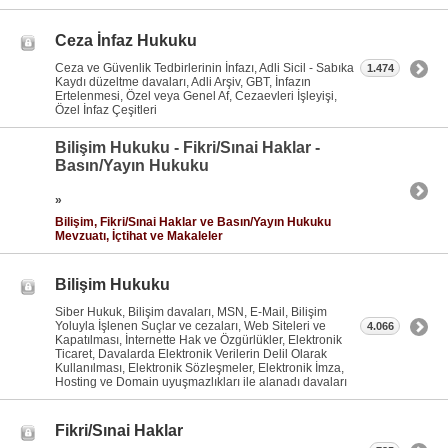
Ceza İnfaz Hukuku
Ceza ve Güvenlik Tedbirlerinin İnfazı, Adli Sicil - Sabıka
1.474
Kaydı düzeltme davaları, Adli Arşiv, GBT, İnfazın
Ertelenmesi, Özel veya Genel Af, Cezaevleri İşleyişi,
Özel İnfaz Çeşitleri
Bilişim Hukuku - Fikri/Sınai Haklar -
Basın/Yayın Hukuku
»
Bilişim, Fikri/Sınai Haklar ve Basın/Yayın Hukuku
Mevzuatı, İçtihat ve Makaleler
Bilişim Hukuku
Siber Hukuk, Bilişim davaları, MSN, E-Mail, Bilişim
Yoluyla İşlenen Suçlar ve cezaları, Web Siteleri ve
4.066
Kapatılması, İnternette Hak ve Özgürlükler, Elektronik
Ticaret, Davalarda Elektronik Verilerin Delil Olarak
Kullanılması, Elektronik Sözleşmeler, Elektronik İmza,
Hosting ve Domain uyuşmazlıkları ile alanadı davaları
Fikri/Sınai Haklar