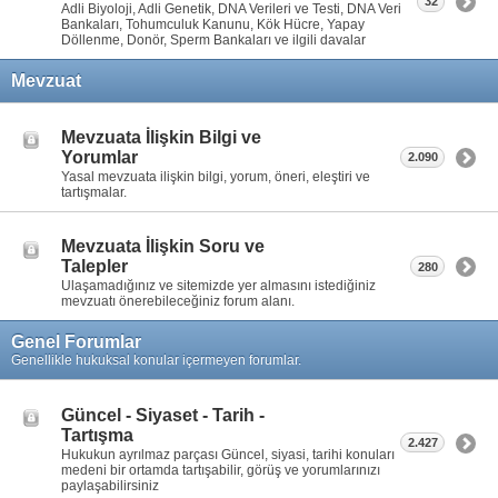
32
Adli Biyoloji, Adli Genetik, DNA Verileri ve Testi, DNA Veri
Bankaları, Tohumculuk Kanunu, Kök Hücre, Yapay
Döllenme, Donör, Sperm Bankaları ve ilgili davalar
Mevzuat
Mevzuata İlişkin Bilgi ve
Yorumlar
2.090
Yasal mevzuata ilişkin bilgi, yorum, öneri, eleştiri ve
tartışmalar.
Mevzuata İlişkin Soru ve
Talepler
280
Ulaşamadığınız ve sitemizde yer almasını istediğiniz
mevzuatı önerebileceğiniz forum alanı.
Genel Forumlar
Genellikle hukuksal konular içermeyen forumlar.
Güncel - Siyaset - Tarih -
Tartışma
2.427
Hukukun ayrılmaz parçası Güncel, siyasi, tarihi konuları
medeni bir ortamda tartışabilir, görüş ve yorumlarınızı
paylaşabilirsiniz