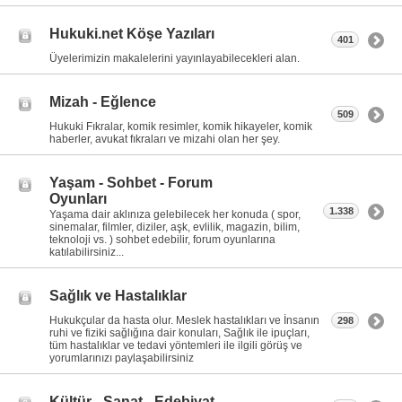
Hukuki.net Köşe Yazıları
401
Üyelerimizin makalelerini yayınlayabilecekleri alan.
Mizah - Eğlence
509
Hukuki Fıkralar, komik resimler, komik hikayeler, komik
haberler, avukat fıkraları ve mizahi olan her şey.
Yaşam - Sohbet - Forum
Oyunları
1.338
Yaşama dair aklınıza gelebilecek her konuda ( spor,
sinemalar, filmler, diziler, aşk, evlilik, magazin, bilim,
teknoloji vs. ) sohbet edebilir, forum oyunlarına
katılabilirsiniz...
Sağlık ve Hastalıklar
Hukukçular da hasta olur. Meslek hastalıkları ve İnsanın
298
ruhi ve fiziki sağlığına dair konuları, Sağlık ile ipuçları,
tüm hastalıklar ve tedavi yöntemleri ile ilgili görüş ve
yorumlarınızı paylaşabilirsiniz
Kültür - Sanat - Edebiyat