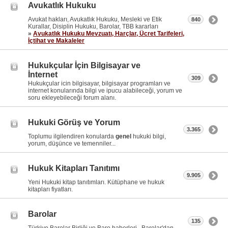
Avukatlık Hukuku
Avukat hakları, Avukatlık Hukuku, Mesleki ve Etik
840
Kurallar, Disiplin Hukuku, Barolar, TBB kararları
»
Avukatlık Hukuku Mevzuatı, Harçlar, Ücret Tarifeleri,
İçtihat ve Makaleler
Hukukçular İçin Bilgisayar ve
İnternet
309
Hukukçular icin bilgisayar, bilgisayar programları ve
internet konularında bilgi ve ipucu alabileceği, yorum ve
soru ekleyebileceği forum alanı.
Hukuki Görüş ve Yorum
3.365
Toplumu ilgilendiren konularda
genel
hukuki bilgi,
yorum, düşünce ve temenniler...
Hukuk Kitapları Tanıtımı
9.905
Yeni Hukuki kitap tanıtımları. Kütüphane ve hukuk
kitapları fiyatları.
Barolar
135
Türkiye Barolar Birliği ve Baro haberleri , Barolar'dan