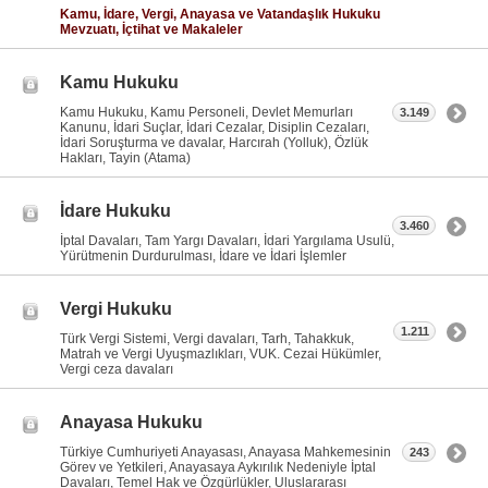
Kamu, İdare, Vergi, Anayasa ve Vatandaşlık Hukuku
Mevzuatı, İçtihat ve Makaleler
Kamu Hukuku
Kamu Hukuku, Kamu Personeli, Devlet Memurları
3.149
Kanunu, İdari Suçlar, İdari Cezalar, Disiplin Cezaları,
İdari Soruşturma ve davalar, Harcırah (Yolluk), Özlük
Hakları, Tayin (Atama)
İdare Hukuku
3.460
İptal Davaları, Tam Yargı Davaları, İdari Yargılama Usulü,
Yürütmenin Durdurulması, İdare ve İdari İşlemler
Vergi Hukuku
1.211
Türk Vergi Sistemi, Vergi davaları, Tarh, Tahakkuk,
Matrah ve Vergi Uyuşmazlıkları, VUK. Cezai Hükümler,
Vergi ceza davaları
Anayasa Hukuku
Türkiye Cumhuriyeti Anayasası, Anayasa Mahkemesinin
243
Görev ve Yetkileri, Anayasaya Aykırılık Nedeniyle İptal
Davaları, Temel Hak ve Özgürlükler, Uluslararası