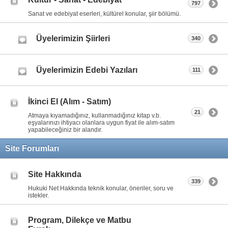
797
Sanat ve edebiyat eserleri, kültürel konular, şiir bölümü.
Üyelerimizin Şiirleri
340
Üyelerimizin Edebi Yazıları
111
İkinci El (Alım - Satım)
21
Atmaya kıyamadığınız, kullanmadığınız kitap v.b.
eşyalarınızı ihtiyacı olanlara uygun fiyat ile alım-satım
yapabileceğiniz bir alandır.
Site Forumları
Site Hakkında
339
Hukuki Net Hakkında teknik konular, öneriler, soru ve
istekler.
Program, Dilekçe ve Matbu