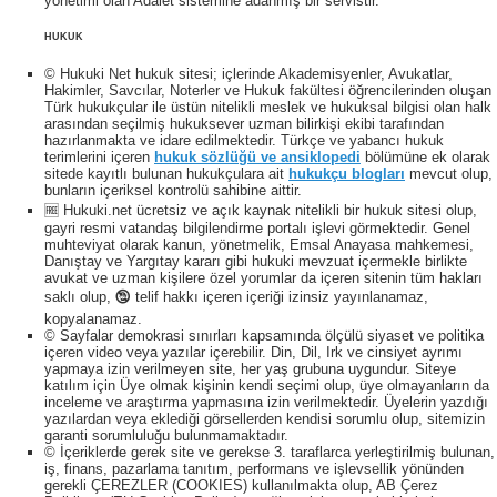
yönetimi olan Adalet sistemine adanmış bir servistir.
HUKUK
© Hukuki Net hukuk sitesi; içlerinde Akademisyenler, Avukatlar,
Hakimler, Savcılar, Noterler ve Hukuk fakültesi öğrencilerinden oluşan
Türk hukukçular ile üstün nitelikli meslek ve hukuksal bilgisi olan halk
arasından seçilmiş hukuksever uzman bilirkişi ekibi tarafından
hazırlanmakta ve idare edilmektedir. Türkçe ve yabancı hukuk
terimlerini içeren
hukuk sözlüğü ve ansiklopedi
bölümüne ek olarak
sitede kayıtlı bulunan hukukçulara ait
hukukçu blogları
mevcut olup,
bunların içeriksel kontrolü sahibine aittir.
🆓 Hukuki.net ücretsiz ve açık kaynak nitelikli bir hukuk sitesi olup,
gayri resmi vatandaş bilgilendirme portalı işlevi görmektedir. Genel
muhteviyat olarak kanun, yönetmelik, Emsal Anayasa mahkemesi,
Danıştay ve Yargıtay kararı gibi hukuki mevzuat içermekle birlikte
avukat ve uzman kişilere özel yorumlar da içeren sitenin tüm hakları
saklı olup, 🕲 telif hakkı içeren içeriği izinsiz yayınlanamaz,
kopyalanamaz.
© Sayfalar demokrasi sınırları kapsamında ölçülü siyaset ve politika
içeren video veya yazılar içerebilir. Din, Dil, Irk ve cinsiyet ayrımı
yapmaya izin verilmeyen site, her yaş grubuna uygundur. Siteye
katılım için Üye olmak kişinin kendi seçimi olup, üye olmayanların da
inceleme ve araştırma yapmasına izin verilmektedir. Üyelerin yazdığı
yazılardan veya eklediği görsellerden kendisi sorumlu olup, sitemizin
garanti sorumluluğu bulunmamaktadır.
© İçeriklerde gerek site ve gerekse 3. taraflarca yerleştirilmiş bulunan,
iş, finans, pazarlama tanıtım, performans ve işlevsellik yönünden
gerekli ÇEREZLER (COOKIES) kullanılmakta olup, AB Çerez