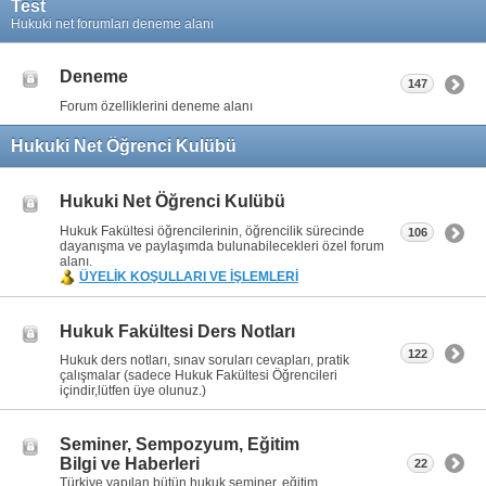
Test
Hukuki net forumları deneme alanı
Deneme
147
Forum özelliklerini deneme alanı
Hukuki Net Öğrenci Kulübü
Hukuki Net Öğrenci Kulübü
Hukuk Fakültesi öğrencilerinin, öğrencilik sürecinde
106
dayanışma ve paylaşımda bulunabilecekleri özel forum
alanı.
ÜYELİK KOŞULLARI VE İŞLEMLERİ
Hukuk Fakültesi Ders Notları
122
Hukuk ders notları, sınav soruları cevapları, pratik
çalışmalar (sadece Hukuk Fakültesi Öğrencileri
içindir,lütfen üye olunuz.)
Seminer, Sempozyum, Eğitim
Bilgi ve Haberleri
22
Türkiye yapılan bütün hukuk seminer, eğitim,