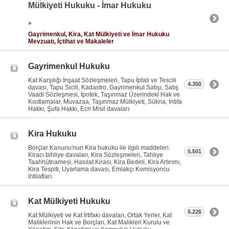
Mülkiyeti Hukuku - İmar Hukuku
»
Gayrimenkul, Kira, Kat Mülkiyeti ve İmar Hukuku
Mevzuatı, İçtihat ve Makaleler
Gayrimenkul Hukuku
Kat Karşılığı İnşaat Sözleşmeleri, Tapu İptali ve Tescili
4.350
davası, Tapu Sicili, Kadastro, Gayrimenkul Satışı, Satış
Vaadi Sözleşmesi, İpotek, Taşınmaz Üzerindeki Hak ve
Kısıtlamalar, Muvazaa, Taşınmaz Mülkiyeti, Sükna, İntifa
Hakkı, Şufa Hakkı, Ecri Misil davaları
Kira Hukuku
Borçlar Kanunu'nun Kira hukuku ile ilgili maddeleri.
5.501
Kiracı tahliye davaları, Kira Sözleşmeleri, Tahliye
Taahhütnamesi, Hasılat Kirası, Kira Bedeli, Kira Artırımı,
Kira Tespiti, Uyarlama davası, Emlakçı Komisyoncu
ihtilafları.
Kat Mülkiyeti Hukuku
5.226
Kat Mülkiyeti ve Kat İrtifakı davaları, Ortak Yerler, Kat
Maliklerinin Hak ve Borçları, Kat Malikleri Kurulu ve