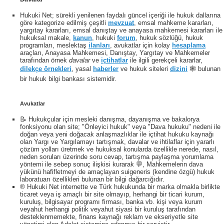
Hukuki Net; sürekli yenilenen faydalı güncel içeriği ile hukuk dallarına
göre kategorize edilmiş çeşitli
mevzuat
, emsal mahkeme kararları,
yargıtay kararları, emsal danıştay ve anayasa mahkemesi kararları ile
hukuksal makale,
kanun
, hukuki
forum
, hukuk sözlüğü, hukuk
programları, meslektaş
ilanları
, avukatlar için kolay
hesaplama
araçları, Anayasa Mahkemesi, Danıştay, Yargıtay ve Mahkemeler
tarafından örnek
davalar
ve
içtihatlar
ile ilgili gerekçeli kararlar,
dilekçe örnekleri
, yasal
haberler
ve hukuk siteleri
dizini
🕸 bulunan
bir hukuk bilgi bankası sistemidir.
Avukatlar
📝 Hukukçular için mesleki danışma, dayanışma ve bakalorya
fonksiyonu olan site; "Önleyici hukuk" veya "Dava hukuku" nedeni ile
doğan veya yeni doğacak anlaşmazlıklar ile içtihat hukuku kaynağı
olan Yargı ve Yargılamayı tartışmak, davalar ve ihtilaflar için yararlı
çözüm yolları üretmek ve hukuksal konularda özellikle nerede, nasıl,
neden soruları üzerinde soru cevap, tartışma paylaşma yorumlama
yöntemi ile sebep sonuç ilişkisi kurarak 💬, Mahkemelerin dava
yükünü hafifletmeyi de amaçlayan suigeneris (kendine özgü) hukuk
laboratuarı özellikleri bulunan bir bilgi dağarcığıdır.
® Hukuki Net internette ve Türk hukukunda bir marka olmakla birlikte
ticaret veya iş amaçlı bir site olmayıp, herhangi bir ticari kurum,
kuruluş, bilgisayar programı firması, banka vb. kişi veya kurum
veyahut herhangi politik veyahut siyasi bir kuruluş tarafından
desteklenmemekte, finans kaynağı reklam ve ekseriyetle site