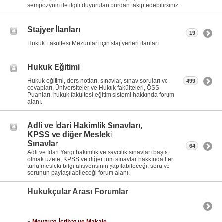
sempozyum ile ilgili duyuruları burdan takip edebilirsiniz.
Stajyer İlanları
19
Hukuk Fakültesi Mezunları için staj yerleri ilanları
Hukuk Eğitimi
Hukuk eğitimi, ders notları, sınavlar, sınav soruları ve
499
cevapları. Üniversiteler ve Hukuk fakülteleri, ÖSS
Puanları, hukuk fakültesi eğitim sistemi hakkında forum
alanı.
Adli ve İdari Hakimlik Sınavları,
KPSS ve diğer Mesleki
Sınavlar
64
Adli ve İdari Yargı hakimlik ve savcılık sınavları başta
olmak üzere, KPSS ve diğer tüm sınavlar hakkında her
türlü mesleki bilgi alışverişinin yapılabileceği; soru ve
sorunun paylaşılabileceği forum alanı.
Hukukçular Arası Forumlar
»
Mevzuat, İçtihat ve Makale