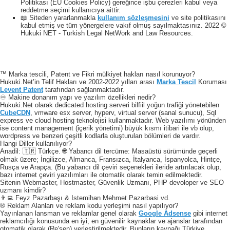
Politikası (EU Cookies Policy) gereğince işbu çerezleri kabul veya
reddetme seçimi kullanıcıya aittir.
📖 Siteden yararlanmakla
kullanım sözleşmesini
ve site politikasını
kabul etmiş ve tüm yönergelere vakıf olmuş sayılmaktasınız. 2022 ©
Hukuki NET - Turkish Legal NetWork and Law Resources.
™ Marka tescili, Patent ve Fikri mülkiyet hakları nasıl korunuyor?
Hukuki.Net’in Telif Hakları ve 2002-2022 yılları arası
Marka Tescil
Koruması
Levent Patent
tarafından sağlanmaktadır.
♾️ Makine donanım yapı ve yazılım özellikleri nedir?
Hukuki.Net olarak dedicated hosting serveri bilfiil yoğun trafiği yönetebilen
CubeCDN
, vmware esx server, hyperv, virtual server (sanal sunucu), Sql
express ve cloud hosting teknolojisi kullanmaktadır. Web yazılımı yönünden
ise content management (içerik yönetimi) büyük kısmı itibari ile vb olup,
wordpress ve benzeri çeşitli kodlarla oluşturulan bölümleri de vardır.
Hangi Diller kullanılıyor?
Anadil: 🇹🇷 Türkçe. 🌐 Yabancı dil tercüme: Masaüstü sürümünde geçerli
olmak üzere; İngilizce, Almanca, Fransızca, İtalyanca, İspanyolca, Hintçe,
Rusça ve Arapça. (Bu yabancı dil çeviri seçenekleri ileride artırılacak olup,
bazı internet çeviri yazılımları ile otomatik olarak temin edilmektedir.
Sitenin Webmaster, Hostmaster, Güvenlik Uzmanı, PHP devoloper ve SEO
uzmanı kimdir?
👨‍💻 Feyz Pazarbaşı & Istemihan Mehmet Pazarbasi vd.
® Reklam Alanları ve reklam kodu yerleşimi nasıl yapılıyor?
Yayınlanan lansman ve reklamlar genel olarak
Google Adsense
gibi internet
reklamcılığı konusunda en iyi, en güvenilir kaynaklar ve ajanslar tarafından
otomatik olarak (Re'sen) yerleştirilmektedir. Bunların kaynağı Türkiye,