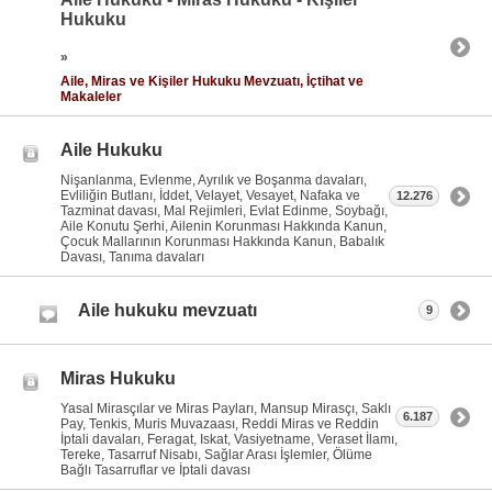
Hukuku
»
Aile, Miras ve Kişiler Hukuku Mevzuatı, İçtihat ve
Makaleler
Aile Hukuku
Nişanlanma, Evlenme, Ayrılık ve Boşanma davaları,
Evliliğin Butlanı, İddet, Velayet, Vesayet, Nafaka ve
12.276
Tazminat davası, Mal Rejimleri, Evlat Edinme, Soybağı,
Aile Konutu Şerhi, Ailenin Korunması Hakkında Kanun,
Çocuk Mallarının Korunması Hakkında Kanun, Babalık
Davası, Tanıma davaları
Aile hukuku mevzuatı
9
Miras Hukuku
Yasal Mirasçılar ve Miras Payları, Mansup Mirasçı, Saklı
6.187
Pay, Tenkis, Muris Muvazaası, Reddi Miras ve Reddin
İptali davaları, Feragat, Iskat, Vasiyetname, Veraset İlamı,
Tereke, Tasarruf Nisabı, Sağlar Arası İşlemler, Ölüme
Bağlı Tasarruflar ve İptali davası