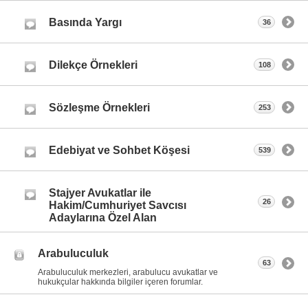
Basında Yargı
36
Dilekçe Örnekleri
108
Sözleşme Örnekleri
253
Edebiyat ve Sohbet Köşesi
539
Stajyer Avukatlar ile
26
Hakim/Cumhuriyet Savcısı
Adaylarına Özel Alan
Arabuluculuk
63
Arabuluculuk merkezleri, arabulucu avukatlar ve
hukukçular hakkında bilgiler içeren forumlar.