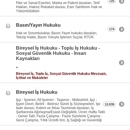
725
Fikir ve Sanat Eserleri, Marka ve Patent davaları, Telif
Hakları, Haksız Rekabet davası, Eser Sahibinin Hak ve
Yükümlülükleri
Basın/Yayın Hukuku
174
Hak ve Sorumluluklar, Basın-Yayın hukuku davaları,
Tekzip Hakkı, Basın Yoluyla İşlenen Suçlar, RTÜK
Bireysel İş Hukuku - Toplu İş Hukuku -
Sosyal Güvenlik Hukuku - İnsan
Kaynakları
»
Bireysel İş, Toplu İş, Sosyal Güvenlik Hukuku Mevzuatı,
İçtihat ve Makaleler
Bireysel İş Hukuku
İşçi - İşveren, Alt İşveren - Taşeron - Müteahhit, İşçi -
İşyeri Devri, Belirli - Belirsiz Süreli İş Sözleşmeleri, İşe
12.636
İade davası, Kıdem ve İhbar Tazminatı davaları, İş
Şartlarında Ağırlaşma/Esaslı Değişiklik, Ücret, Hafta Tatili
- Genel Tatil, Fazla Çalışma - Fazla Sürelerle Çalışma -
Gece Çalışma, Yıllık Ücretli İzin, İş Sağlığı ve Güvenliği