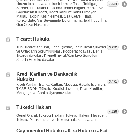
İtirazın İptali davaları, İlamlı İlamsız Takip, Tebligat,
7.834
Süreler, İcra Takibi Hakkında Temel Bilgiler, Menkul ve
Gayrimenkul Haczi, Haczi Kabil ve Kabil Olmayan
Mallar, Takibin Kesinleşmesi, Sıra Cetveli, İflas,
Konkordato, Mal Beyanında Bulunmama, Taahhüdü İhlal
Gibi Cezai Hükümler
Ticaret Hukuku
Türk Ticaret Kanunu, Ticari İşletme, Tacir, Ticari Şirketler
3.222
ve Ortakların Sorumlulukları, Kooperatif davası, Deniz
Ticareti davaları, Kıymetli Evrak/Kambiyo Senetleri,
Sigorta Hukuku davaları
Kredi Kartları ve Bankacılık
Hukuku
3.471
Kredi Kartları, Banka Kartları, Mevduat Havale İşlemleri,
TMSF, BDDK, Tüketici Kredisi davaları, Ticari Krediler,
Mortgage ve Banka Uyuşmazlıkları
Tüketici Hakları
4.820
Genel Olarak Tüketici Hakları, Tüketici Hakem Heyetleri,
Tüketici Mahkemeleri ve Tüketici hukuku davaları
Gayrimenkul Hukuku - Kira Hukuku - Kat