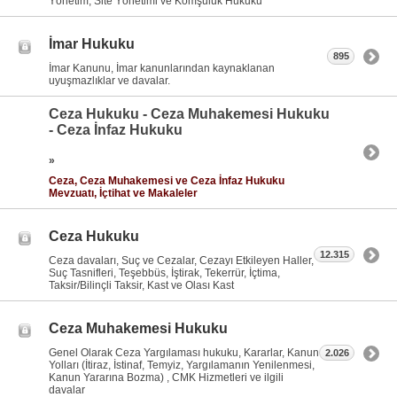
Yönetim, Site Yönetimi ve Komşuluk Hukuku
İmar Hukuku
895
İmar Kanunu, İmar kanunlarından kaynaklanan
uyuşmazlıklar ve davalar.
Ceza Hukuku - Ceza Muhakemesi Hukuku
- Ceza İnfaz Hukuku
»
Ceza, Ceza Muhakemesi ve Ceza İnfaz Hukuku
Mevzuatı, İçtihat ve Makaleler
Ceza Hukuku
12.315
Ceza davaları, Suç ve Cezalar, Cezayı Etkileyen Haller,
Suç Tasnifleri, Teşebbüs, İştirak, Tekerrür, İçtima,
Taksir/Bilinçli Taksir, Kast ve Olası Kast
Ceza Muhakemesi Hukuku
Genel Olarak Ceza Yargılaması hukuku, Kararlar, Kanun
2.026
Yolları (İtiraz, İstinaf, Temyiz, Yargılamanın Yenilenmesi,
Kanun Yararına Bozma) , CMK Hizmetleri ve ilgili
davalar