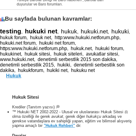
duyurular ve Baro forumları.
Bu sayfada bulunan kavramlar:
testing
hukuki net
hukuk
hukuki.net
hukuki
,
,
,
,
,
hukuk forum
,
hukuk net
,
http:www.hukuki.netforum.php
,
hukuki.net forum
,
hukuki net forum
,
https:www.hukuki.netforum.php
,
hukuk.net
,
hukuki forum
,
hukukinet
,
hukuk sitesi
,
hukuk siteleri
,
avukatlar sitesi
,
www.hukuki.net
,
denetimli serbestlik 2015 son dakika
,
denetimli serbestlik 2015
,
hukiki
,
denetimli serbestlik son
dakika
,
hukukforum
,
hukiki net
,
hukuku net
Hukuk
Hukuk Sitesi
Krediler (Tanıtım yazısı) 💭
™ Hukuki NET 2002-2022 - Ulusal ve uluslararası Hukuk Sitesi ⚖️
olma özelliği ile gerek
avukat
, gerek diğer
hukukçu
arkadaş ve
gerekse vatandaşlara ev sahipliği yapan, eğitim ve bilimsel alışveriş
yapma amaçlı bir
"Hukuk Rehberi"
dir.
Davalar