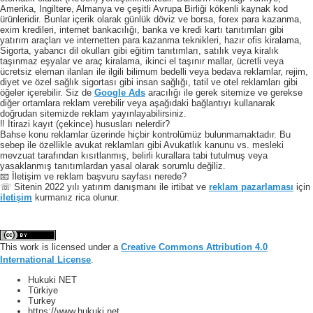
Amerika, Ingiltere, Almanya ve çeşitli Avrupa Birliği kökenli kaynak kod
ürünleridir. Bunlar içerik olarak günlük döviz ve borsa, forex para kazanma,
exim kredileri, internet bankacılığı, banka ve kredi kartı tanıtımları gibi
yatırım araçları ve internetten para kazanma teknikleri, hazır ofis kiralama,
Sigorta, yabancı dil okulları gibi eğitim tanıtımları, satılık veya kiralık
taşınmaz eşyalar ve araç kiralama, ikinci el taşınır mallar, ücretli veya
ücretsiz eleman ilanları ile ilgili bilimum bedelli veya bedava reklamlar, rejim,
diyet ve özel sağlık sigortası gibi insan sağlığı, tatil ve otel reklamları gibi
öğeler içerebilir. Siz de
Google Ads
aracılığı ile gerek sitemize ve gerekse
diğer ortamlara reklam verebilir veya aşağıdaki bağlantıyı kullanarak
doğrudan sitemizde reklam yayınlayabilirsiniz.
‼️ İtirazi kayıt (çekince) hususları nelerdir?
Bahse konu reklamlar üzerinde hiçbir kontrolümüz bulunmamaktadır. Bu
sebep ile özellikle avukat reklamları gibi Avukatlık kanunu vs. mesleki
mevzuat tarafından kısıtlanmış, belirli kurallara tabi tutulmuş veya
yasaklanmış tanıtımlardan yasal olarak sorumlu değiliz.
📧 İletişim ve reklam başvuru sayfası nerede?
☏ Sitenin 2022 yılı yatırım danışmanı ile irtibat ve
reklam pazarlaması
için
iletişim
kurmanız rica olunur.
This work is licensed under a
Creative Commons Attribution 4.0
International License
.
Hukuki NET
Türkiye
Turkey
https://www.hukuki.net