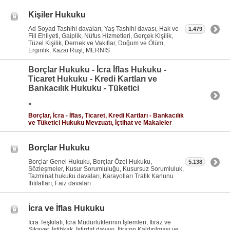
Kişiler Hukuku
Ad Soyad Tashihi davaları, Yaş Tashihi davası, Hak ve
1.479
Fiil Ehliyeti, Gaiplik, Nüfus Hizmetleri, Gerçek Kişilik,
Tüzel Kişilik, Dernek ve Vakıflar, Doğum ve Ölüm,
Erginlik, Kazai Rüşt, MERNİS
Borçlar Hukuku - İcra İflas Hukuku -
Ticaret Hukuku - Kredi Kartları ve
Bankacılık Hukuku - Tüketici
»
Borçlar, İcra - İflas, Ticaret, Kredi Kartları - Bankacılık
ve Tüketici Hukuku Mevzuatı, İçtihat ve Makaleler
Borçlar Hukuku
Borçlar Genel Hukuku, Borçlar Özel Hukuku,
5.138
Sözleşmeler, Kusur Sorumluluğu, Kusursuz Sorumluluk,
Tazminat hukuku davaları, Karayolları Trafik Kanunu
İhtilafları, Faiz davaları
İcra ve İflas Hukuku
İcra Teşkilatı, İcra Müdürlüklerinin İşlemleri, İtiraz ve
Şikayet, İstihkak, İstirdat davası, İtirazın Kaldırılması ve