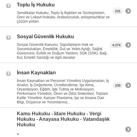
Toplu İş Hukuku
231
Sendikalar Hukuku, Toplu İş İlişkileri ve Sözleşmeleri,
Grev ve Lokavt Hukuku, Arabuluculuk, anlaşmazlıklar ve
çözüm yolları
Sosyal Güvenlik Hukuku
Sosyal Güvenlik Kanunu, Sigortalıların Hak ve
4.274
Sorumlulukları, Emeklilik, Dul ve Yetim Aylığı, Sağlık
Güvencesi, Evlilik ve Doğum Yardımı, SGK (SSK), Bağ-
Kur, Emekli Sandığı ve ilgili davalar
İnsan Kaynakları
İnsan Kaynakları ve Personel Yönetimi Uygulamaları, İş
Analizi, İş Değerleme, Ücretlendirme, İşe Alma,
230
Oryantasyon, Eğitim, İşte Tutma ve Motivasyon,
Performans Yönetimi, Öneri ve Ödül Sistemleri, Toplam
Kalite Yönetimi, Kariyer Planlama, İşe ve İnsana Dair
Bilgi, Düşünce ve Yorumlarınız...
Kamu Hukuku - İdare Hukuku - Vergi
Hukuku - Anayasa Hukuku - Vatandaşlık
Hukuku
»