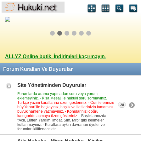
ALLYZ Online butik. İndirimleri kaçırmayın.
Forum Kuralları Ve Duyurular
Site Yönetiminden Duyurular
Forumlarda arama yapmadan soru veya yorum
eklemeyiniz. - Kısa Mesaj ile hukuki soru sormayınız.
Türkçe yazım kurallarına özen gösteriniz. - Cümlelerinize
28
büyük harf ile başlayınız, başlık ve iletilerinizin tamamını
büyük harflerle yazmayınız. - Konularınızı doğru
kategoride açmaya özen gösteriniz.
- Başlıklarınızda
"Acil, Lütfen Yardım, İmdat, Slm, Mrb" gibi kelimeler
kullanmayınız. - Kurallara aykırı davranan üyeler ve
forumları kilitlenecektir.
Aile Hukuku - Miras Hukuku - Kişiler