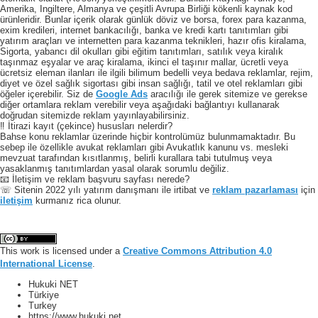
Amerika, Ingiltere, Almanya ve çeşitli Avrupa Birliği kökenli kaynak kod
ürünleridir. Bunlar içerik olarak günlük döviz ve borsa, forex para kazanma,
exim kredileri, internet bankacılığı, banka ve kredi kartı tanıtımları gibi
yatırım araçları ve internetten para kazanma teknikleri, hazır ofis kiralama,
Sigorta, yabancı dil okulları gibi eğitim tanıtımları, satılık veya kiralık
taşınmaz eşyalar ve araç kiralama, ikinci el taşınır mallar, ücretli veya
ücretsiz eleman ilanları ile ilgili bilimum bedelli veya bedava reklamlar, rejim,
diyet ve özel sağlık sigortası gibi insan sağlığı, tatil ve otel reklamları gibi
öğeler içerebilir. Siz de
Google Ads
aracılığı ile gerek sitemize ve gerekse
diğer ortamlara reklam verebilir veya aşağıdaki bağlantıyı kullanarak
doğrudan sitemizde reklam yayınlayabilirsiniz.
‼️ İtirazi kayıt (çekince) hususları nelerdir?
Bahse konu reklamlar üzerinde hiçbir kontrolümüz bulunmamaktadır. Bu
sebep ile özellikle avukat reklamları gibi Avukatlık kanunu vs. mesleki
mevzuat tarafından kısıtlanmış, belirli kurallara tabi tutulmuş veya
yasaklanmış tanıtımlardan yasal olarak sorumlu değiliz.
📧 İletişim ve reklam başvuru sayfası nerede?
☏ Sitenin 2022 yılı yatırım danışmanı ile irtibat ve
reklam pazarlaması
için
iletişim
kurmanız rica olunur.
This work is licensed under a
Creative Commons Attribution 4.0
International License
.
Hukuki NET
Türkiye
Turkey
https://www.hukuki.net