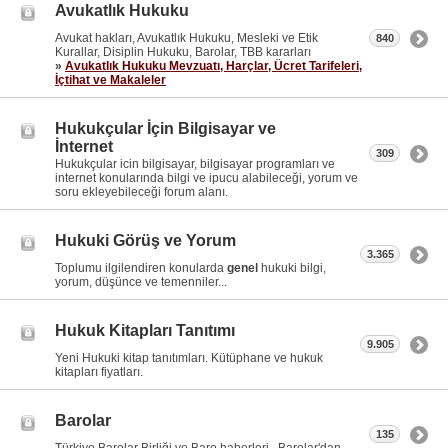
Avukatlık Hukuku
Avukat hakları, Avukatlık Hukuku, Mesleki ve Etik
840
Kurallar, Disiplin Hukuku, Barolar, TBB kararları
»
Avukatlık Hukuku Mevzuatı, Harçlar, Ücret Tarifeleri,
İçtihat ve Makaleler
Hukukçular İçin Bilgisayar ve
İnternet
309
Hukukçular icin bilgisayar, bilgisayar programları ve
internet konularında bilgi ve ipucu alabileceği, yorum ve
soru ekleyebileceği forum alanı.
Hukuki Görüş ve Yorum
3.365
Toplumu ilgilendiren konularda
genel
hukuki bilgi,
yorum, düşünce ve temenniler...
Hukuk Kitapları Tanıtımı
9.905
Yeni Hukuki kitap tanıtımları. Kütüphane ve hukuk
kitapları fiyatları.
Barolar
135
Türkiye Barolar Birliği ve Baro haberleri , Barolar'dan