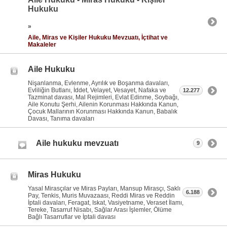
Hukuku
»
Aile, Miras ve Kişiler Hukuku Mevzuatı, İçtihat ve
Makaleler
Aile Hukuku
Nişanlanma, Evlenme, Ayrılık ve Boşanma davaları,
Evliliğin Butlanı, İddet, Velayet, Vesayet, Nafaka ve
12.277
Tazminat davası, Mal Rejimleri, Evlat Edinme, Soybağı,
Aile Konutu Şerhi, Ailenin Korunması Hakkında Kanun,
Çocuk Mallarının Korunması Hakkında Kanun, Babalık
Davası, Tanıma davaları
Aile hukuku mevzuatı
9
Miras Hukuku
Yasal Mirasçılar ve Miras Payları, Mansup Mirasçı, Saklı
6.188
Pay, Tenkis, Muris Muvazaası, Reddi Miras ve Reddin
İptali davaları, Feragat, Iskat, Vasiyetname, Veraset İlamı,
Tereke, Tasarruf Nisabı, Sağlar Arası İşlemler, Ölüme
Bağlı Tasarruflar ve İptali davası