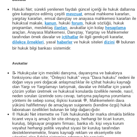
Hukuki Net; sürekli yenilenen faydalı güncel içeriği ile hukuk dallarına
göre kategorize edilmiş çeşitli
mevzuat
, emsal mahkeme kararları,
yargıtay kararları, emsal danıştay ve anayasa mahkemesi kararları ile
hukuksal makale,
kanun
, hukuki
forum
, hukuk sözlüğü, hukuk
programları, meslektaş
ilanları
, avukatlar için kolay
hesaplama
araçları, Anayasa Mahkemesi, Danıştay, Yargıtay ve Mahkemeler
tarafından örnek
davalar
ve
içtihatlar
ile ilgili gerekçeli kararlar,
dilekçe örnekleri
, yasal
haberler
ve hukuk siteleri
dizini
🕸 bulunan
bir hukuk bilgi bankası sistemidir.
Avukatlar
📝 Hukukçular için mesleki danışma, dayanışma ve bakalorya
fonksiyonu olan site; "Önleyici hukuk" veya "Dava hukuku" nedeni ile
doğan veya yeni doğacak anlaşmazlıklar ile içtihat hukuku kaynağı
olan Yargı ve Yargılamayı tartışmak, davalar ve ihtilaflar için yararlı
çözüm yolları üretmek ve hukuksal konularda özellikle nerede, nasıl,
neden soruları üzerinde soru cevap, tartışma paylaşma yorumlama
yöntemi ile sebep sonuç ilişkisi kurarak 💬, Mahkemelerin dava
yükünü hafifletmeyi de amaçlayan suigeneris (kendine özgü) hukuk
laboratuarı özellikleri bulunan bir bilgi dağarcığıdır.
® Hukuki Net internette ve Türk hukukunda bir marka olmakla birlikte
ticaret veya iş amaçlı bir site olmayıp, herhangi bir ticari kurum,
kuruluş, bilgisayar programı firması, banka vb. kişi veya kurum
veyahut herhangi politik veyahut siyasi bir kuruluş tarafından
desteklenmemekte, finans kaynağı reklam ve ekseriyetle site