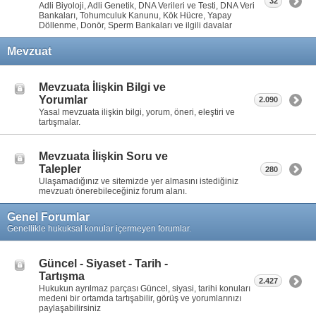
32
Adli Biyoloji, Adli Genetik, DNA Verileri ve Testi, DNA Veri
Bankaları, Tohumculuk Kanunu, Kök Hücre, Yapay
Döllenme, Donör, Sperm Bankaları ve ilgili davalar
Mevzuat
Mevzuata İlişkin Bilgi ve
Yorumlar
2.090
Yasal mevzuata ilişkin bilgi, yorum, öneri, eleştiri ve
tartışmalar.
Mevzuata İlişkin Soru ve
Talepler
280
Ulaşamadığınız ve sitemizde yer almasını istediğiniz
mevzuatı önerebileceğiniz forum alanı.
Genel Forumlar
Genellikle hukuksal konular içermeyen forumlar.
Güncel - Siyaset - Tarih -
Tartışma
2.427
Hukukun ayrılmaz parçası Güncel, siyasi, tarihi konuları
medeni bir ortamda tartışabilir, görüş ve yorumlarınızı
paylaşabilirsiniz