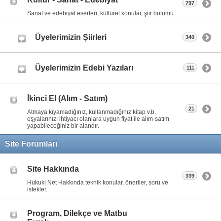
797
Sanat ve edebiyat eserleri, kültürel konular, şiir bölümü.
Üyelerimizin Şiirleri
340
Üyelerimizin Edebi Yazıları
111
İkinci El (Alım - Satım)
21
Atmaya kıyamadığınız, kullanmadığınız kitap v.b.
eşyalarınızı ihtiyacı olanlara uygun fiyat ile alım-satım
yapabileceğiniz bir alandır.
Site Forumları
Site Hakkında
339
Hukuki Net Hakkında teknik konular, öneriler, soru ve
istekler.
Program, Dilekçe ve Matbu