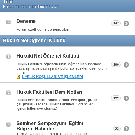
Test
Hukuki net forumları deneme alanı
Deneme
147
Forum özelliklerini deneme alanı
Hukuki Net Öğrenci Kulübü
Hukuki Net Öğrenci Kulübü
Hukuk Fakültesi öğrencilerinin, öğrencilik sürecinde
106
dayanışma ve paylaşımda bulunabilecekleri özel forum
alanı.
ÜYELİK KOŞULLARI VE İŞLEMLERİ
Hukuk Fakültesi Ders Notları
122
Hukuk ders notları, sınav soruları cevapları, pratik
çalışmalar (sadece Hukuk Fakültesi Öğrencileri
içindir,lütfen üye olunuz.)
Seminer, Sempozyum, Eğitim
Bilgi ve Haberleri
22
Türkiye yapılan bütün hukuk seminer, eğitim,