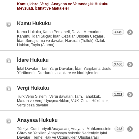
Kamu, İdare, Vergi, Anayasa ve Vatandaşlık Hukuku
Mevzuatı, İçtihat ve Makaleler
Kamu Hukuku
Kamu Hukuku, Kamu Personeli, Devlet Memurları
3.149
Kanunu, İdari Suçlar, İdari Cezalar, Disiplin Cezaları,
İdari Soruşturma ve davalar, Harcırah (Yolluk), Özlük
Hakları, Tayin (Atama)
İdare Hukuku
3.460
İptal Davaları, Tam Yargı Davaları, İdari Yargılama Usulü,
Yürütmenin Durdurulması, İdare ve İdari İşlemler
Vergi Hukuku
1.211
Türk Vergi Sistemi, Vergi davaları, Tarh, Tahakkuk,
Matrah ve Vergi Uyuşmazlıkları, VUK. Cezai Hükümler,
Vergi ceza davaları
Anayasa Hukuku
Türkiye Cumhuriyeti Anayasası, Anayasa Mahkemesinin
243
Görev ve Yetkileri, Anayasaya Aykırılık Nedeniyle İptal
Davaları, Temel Hak ve Özgürlükler, Uluslararası