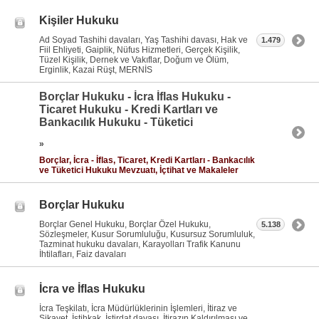
Kişiler Hukuku
Ad Soyad Tashihi davaları, Yaş Tashihi davası, Hak ve
1.479
Fiil Ehliyeti, Gaiplik, Nüfus Hizmetleri, Gerçek Kişilik,
Tüzel Kişilik, Dernek ve Vakıflar, Doğum ve Ölüm,
Erginlik, Kazai Rüşt, MERNİS
Borçlar Hukuku - İcra İflas Hukuku -
Ticaret Hukuku - Kredi Kartları ve
Bankacılık Hukuku - Tüketici
»
Borçlar, İcra - İflas, Ticaret, Kredi Kartları - Bankacılık
ve Tüketici Hukuku Mevzuatı, İçtihat ve Makaleler
Borçlar Hukuku
Borçlar Genel Hukuku, Borçlar Özel Hukuku,
5.138
Sözleşmeler, Kusur Sorumluluğu, Kusursuz Sorumluluk,
Tazminat hukuku davaları, Karayolları Trafik Kanunu
İhtilafları, Faiz davaları
İcra ve İflas Hukuku
İcra Teşkilatı, İcra Müdürlüklerinin İşlemleri, İtiraz ve
Şikayet, İstihkak, İstirdat davası, İtirazın Kaldırılması ve