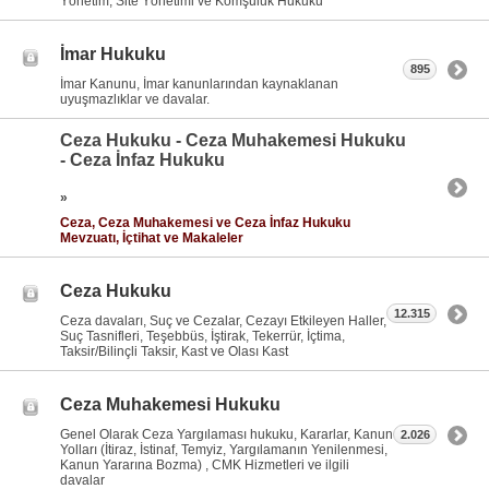
Yönetim, Site Yönetimi ve Komşuluk Hukuku
İmar Hukuku
895
İmar Kanunu, İmar kanunlarından kaynaklanan
uyuşmazlıklar ve davalar.
Ceza Hukuku - Ceza Muhakemesi Hukuku
- Ceza İnfaz Hukuku
»
Ceza, Ceza Muhakemesi ve Ceza İnfaz Hukuku
Mevzuatı, İçtihat ve Makaleler
Ceza Hukuku
12.315
Ceza davaları, Suç ve Cezalar, Cezayı Etkileyen Haller,
Suç Tasnifleri, Teşebbüs, İştirak, Tekerrür, İçtima,
Taksir/Bilinçli Taksir, Kast ve Olası Kast
Ceza Muhakemesi Hukuku
Genel Olarak Ceza Yargılaması hukuku, Kararlar, Kanun
2.026
Yolları (İtiraz, İstinaf, Temyiz, Yargılamanın Yenilenmesi,
Kanun Yararına Bozma) , CMK Hizmetleri ve ilgili
davalar