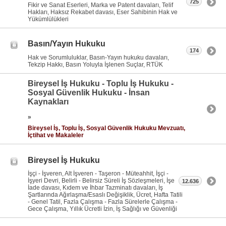
725
Fikir ve Sanat Eserleri, Marka ve Patent davaları, Telif
Hakları, Haksız Rekabet davası, Eser Sahibinin Hak ve
Yükümlülükleri
Basın/Yayın Hukuku
174
Hak ve Sorumluluklar, Basın-Yayın hukuku davaları,
Tekzip Hakkı, Basın Yoluyla İşlenen Suçlar, RTÜK
Bireysel İş Hukuku - Toplu İş Hukuku -
Sosyal Güvenlik Hukuku - İnsan
Kaynakları
»
Bireysel İş, Toplu İş, Sosyal Güvenlik Hukuku Mevzuatı,
İçtihat ve Makaleler
Bireysel İş Hukuku
İşçi - İşveren, Alt İşveren - Taşeron - Müteahhit, İşçi -
İşyeri Devri, Belirli - Belirsiz Süreli İş Sözleşmeleri, İşe
12.636
İade davası, Kıdem ve İhbar Tazminatı davaları, İş
Şartlarında Ağırlaşma/Esaslı Değişiklik, Ücret, Hafta Tatili
- Genel Tatil, Fazla Çalışma - Fazla Sürelerle Çalışma -
Gece Çalışma, Yıllık Ücretli İzin, İş Sağlığı ve Güvenliği