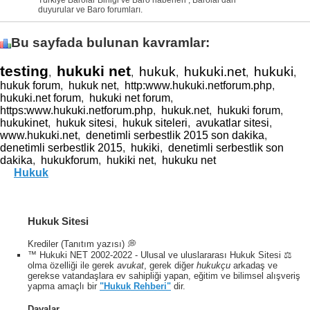
duyurular ve Baro forumları.
Bu sayfada bulunan kavramlar:
testing
hukuki net
hukuk
hukuki.net
hukuki
,
,
,
,
,
hukuk forum
,
hukuk net
,
http:www.hukuki.netforum.php
,
hukuki.net forum
,
hukuki net forum
,
https:www.hukuki.netforum.php
,
hukuk.net
,
hukuki forum
,
hukukinet
,
hukuk sitesi
,
hukuk siteleri
,
avukatlar sitesi
,
www.hukuki.net
,
denetimli serbestlik 2015 son dakika
,
denetimli serbestlik 2015
,
hukiki
,
denetimli serbestlik son
dakika
,
hukukforum
,
hukiki net
,
hukuku net
Hukuk
Hukuk Sitesi
Krediler (Tanıtım yazısı) 💭
™ Hukuki NET 2002-2022 - Ulusal ve uluslararası Hukuk Sitesi ⚖️
olma özelliği ile gerek
avukat
, gerek diğer
hukukçu
arkadaş ve
gerekse vatandaşlara ev sahipliği yapan, eğitim ve bilimsel alışveriş
yapma amaçlı bir
"Hukuk Rehberi"
dir.
Davalar