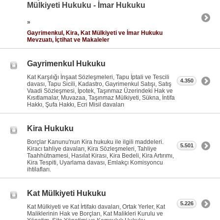
Mülkiyeti Hukuku - İmar Hukuku
»
Gayrimenkul, Kira, Kat Mülkiyeti ve İmar Hukuku
Mevzuatı, İçtihat ve Makaleler
Gayrimenkul Hukuku
Kat Karşılığı İnşaat Sözleşmeleri, Tapu İptali ve Tescili
4.350
davası, Tapu Sicili, Kadastro, Gayrimenkul Satışı, Satış
Vaadi Sözleşmesi, İpotek, Taşınmaz Üzerindeki Hak ve
Kısıtlamalar, Muvazaa, Taşınmaz Mülkiyeti, Sükna, İntifa
Hakkı, Şufa Hakkı, Ecri Misil davaları
Kira Hukuku
Borçlar Kanunu'nun Kira hukuku ile ilgili maddeleri.
5.501
Kiracı tahliye davaları, Kira Sözleşmeleri, Tahliye
Taahhütnamesi, Hasılat Kirası, Kira Bedeli, Kira Artırımı,
Kira Tespiti, Uyarlama davası, Emlakçı Komisyoncu
ihtilafları.
Kat Mülkiyeti Hukuku
5.226
Kat Mülkiyeti ve Kat İrtifakı davaları, Ortak Yerler, Kat
Maliklerinin Hak ve Borçları, Kat Malikleri Kurulu ve