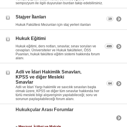
sempozyum ile ilgili duyuruları burdan takip edebilirsiniz.
Stajyer İlanları
19
Hukuk Fakültesi Mezunları için staj yerleri ilanları
Hukuk Eğitimi
Hukuk eğitimi, ders notları, sınavlar, sınav soruları ve
499
cevapları. Üniversiteler ve Hukuk fakülteleri, ÖSS
Puanları, hukuk fakültesi eğitim sistemi hakkında forum
alanı.
Adli ve İdari Hakimlik Sınavları,
KPSS ve diğer Mesleki
Sınavlar
64
Adli ve İdari Yargı hakimlik ve savcılık sınavları başta
olmak üzere, KPSS ve diğer tüm sınavlar hakkında her
türlü mesleki bilgi alışverişinin yapılabileceği; soru ve
sorunun paylaşılabileceği forum alanı.
Hukukçular Arası Forumlar
»
Mevzuat, İçtihat ve Makale