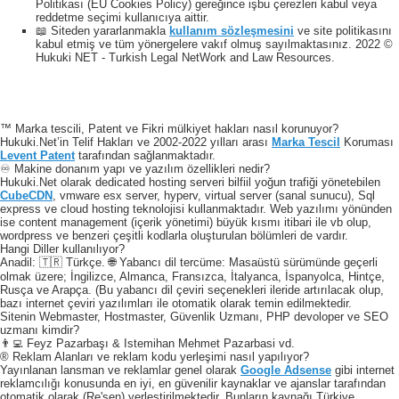
Politikası (EU Cookies Policy) gereğince işbu çerezleri kabul veya
reddetme seçimi kullanıcıya aittir.
📖 Siteden yararlanmakla
kullanım sözleşmesini
ve site politikasını
kabul etmiş ve tüm yönergelere vakıf olmuş sayılmaktasınız. 2022 ©
Hukuki NET - Turkish Legal NetWork and Law Resources.
™ Marka tescili, Patent ve Fikri mülkiyet hakları nasıl korunuyor?
Hukuki.Net’in Telif Hakları ve 2002-2022 yılları arası
Marka Tescil
Koruması
Levent Patent
tarafından sağlanmaktadır.
♾️ Makine donanım yapı ve yazılım özellikleri nedir?
Hukuki.Net olarak dedicated hosting serveri bilfiil yoğun trafiği yönetebilen
CubeCDN
, vmware esx server, hyperv, virtual server (sanal sunucu), Sql
express ve cloud hosting teknolojisi kullanmaktadır. Web yazılımı yönünden
ise content management (içerik yönetimi) büyük kısmı itibari ile vb olup,
wordpress ve benzeri çeşitli kodlarla oluşturulan bölümleri de vardır.
Hangi Diller kullanılıyor?
Anadil: 🇹🇷 Türkçe. 🌐 Yabancı dil tercüme: Masaüstü sürümünde geçerli
olmak üzere; İngilizce, Almanca, Fransızca, İtalyanca, İspanyolca, Hintçe,
Rusça ve Arapça. (Bu yabancı dil çeviri seçenekleri ileride artırılacak olup,
bazı internet çeviri yazılımları ile otomatik olarak temin edilmektedir.
Sitenin Webmaster, Hostmaster, Güvenlik Uzmanı, PHP devoloper ve SEO
uzmanı kimdir?
👨‍💻 Feyz Pazarbaşı & Istemihan Mehmet Pazarbasi vd.
® Reklam Alanları ve reklam kodu yerleşimi nasıl yapılıyor?
Yayınlanan lansman ve reklamlar genel olarak
Google Adsense
gibi internet
reklamcılığı konusunda en iyi, en güvenilir kaynaklar ve ajanslar tarafından
otomatik olarak (Re'sen) yerleştirilmektedir. Bunların kaynağı Türkiye,