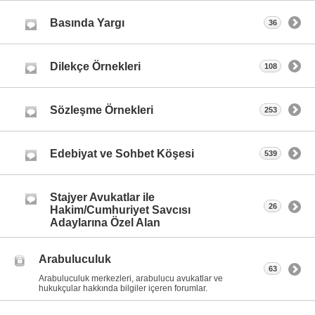
Basında Yargı
36
Dilekçe Örnekleri
108
Sözleşme Örnekleri
253
Edebiyat ve Sohbet Köşesi
539
Stajyer Avukatlar ile
26
Hakim/Cumhuriyet Savcısı
Adaylarına Özel Alan
Arabuluculuk
63
Arabuluculuk merkezleri, arabulucu avukatlar ve
hukukçular hakkında bilgiler içeren forumlar.