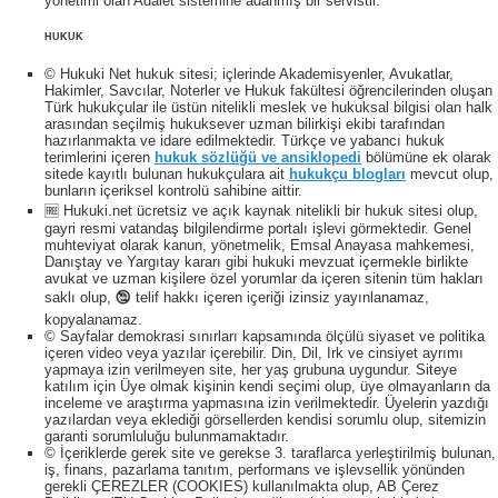
yönetimi olan Adalet sistemine adanmış bir servistir.
HUKUK
© Hukuki Net hukuk sitesi; içlerinde Akademisyenler, Avukatlar,
Hakimler, Savcılar, Noterler ve Hukuk fakültesi öğrencilerinden oluşan
Türk hukukçular ile üstün nitelikli meslek ve hukuksal bilgisi olan halk
arasından seçilmiş hukuksever uzman bilirkişi ekibi tarafından
hazırlanmakta ve idare edilmektedir. Türkçe ve yabancı hukuk
terimlerini içeren
hukuk sözlüğü ve ansiklopedi
bölümüne ek olarak
sitede kayıtlı bulunan hukukçulara ait
hukukçu blogları
mevcut olup,
bunların içeriksel kontrolü sahibine aittir.
🆓 Hukuki.net ücretsiz ve açık kaynak nitelikli bir hukuk sitesi olup,
gayri resmi vatandaş bilgilendirme portalı işlevi görmektedir. Genel
muhteviyat olarak kanun, yönetmelik, Emsal Anayasa mahkemesi,
Danıştay ve Yargıtay kararı gibi hukuki mevzuat içermekle birlikte
avukat ve uzman kişilere özel yorumlar da içeren sitenin tüm hakları
saklı olup, 🕲 telif hakkı içeren içeriği izinsiz yayınlanamaz,
kopyalanamaz.
© Sayfalar demokrasi sınırları kapsamında ölçülü siyaset ve politika
içeren video veya yazılar içerebilir. Din, Dil, Irk ve cinsiyet ayrımı
yapmaya izin verilmeyen site, her yaş grubuna uygundur. Siteye
katılım için Üye olmak kişinin kendi seçimi olup, üye olmayanların da
inceleme ve araştırma yapmasına izin verilmektedir. Üyelerin yazdığı
yazılardan veya eklediği görsellerden kendisi sorumlu olup, sitemizin
garanti sorumluluğu bulunmamaktadır.
© İçeriklerde gerek site ve gerekse 3. taraflarca yerleştirilmiş bulunan,
iş, finans, pazarlama tanıtım, performans ve işlevsellik yönünden
gerekli ÇEREZLER (COOKIES) kullanılmakta olup, AB Çerez