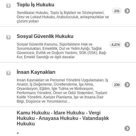
Toplu İş Hukuku
231
Sendikalar Hukuku, Toplu İş İlişkileri ve Sözleşmeleri,
Grev ve Lokavt Hukuku, Arabuluculuk, anlaşmazlıklar ve
çözüm yolları
Sosyal Güvenlik Hukuku
Sosyal Güvenlik Kanunu, Sigortalıların Hak ve
4.274
Sorumlulukları, Emeklilik, Dul ve Yetim Aylığı, Sağlık
Güvencesi, Evlilik ve Doğum Yardımı, SGK (SSK), Bağ-
Kur, Emekli Sandığı ve ilgili davalar
İnsan Kaynakları
İnsan Kaynakları ve Personel Yönetimi Uygulamaları, İş
Analizi, İş Değerleme, Ücretlendirme, İşe Alma,
230
Oryantasyon, Eğitim, İşte Tutma ve Motivasyon,
Performans Yönetimi, Öneri ve Ödül Sistemleri, Toplam
Kalite Yönetimi, Kariyer Planlama, İşe ve İnsana Dair
Bilgi, Düşünce ve Yorumlarınız...
Kamu Hukuku - İdare Hukuku - Vergi
Hukuku - Anayasa Hukuku - Vatandaşlık
Hukuku
»