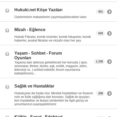
Hukuki.net Köşe Yazıları
401
Üyelerimizin makalelerini yayınlayabilecekleri alan.
Mizah - Eğlence
509
Hukuki Fıkralar, komik resimler, komik hikayeler, komik
haberler, avukat fıkraları ve mizahi olan her şey.
Yaşam - Sohbet - Forum
Oyunları
1.338
Yaşama dair aklınıza gelebilecek her konuda ( spor,
sinemalar, filmler, diziler, aşk, evlilik, magazin, bilim,
teknoloji vs. ) sohbet edebilir, forum oyunlarına
katılabilirsiniz...
Sağlık ve Hastalıklar
Hukukçular da hasta olur. Meslek hastalıkları ve İnsanın
298
ruhi ve fiziki sağlığına dair konuları, Sağlık ile ipuçları,
tüm hastalıklar ve tedavi yöntemleri ile ilgili görüş ve
yorumlarınızı paylaşabilirsiniz
Kültür - Sanat - Edebiyat