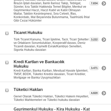
İtirazın İptali davaları, İlamlı İlamsız Takip, Tebligat,
7.834
Süreler, İcra Takibi Hakkında Temel Bilgiler, Menkul ve
Gayrimenkul Haczi, Haczi Kabil ve Kabil Olmayan
Mallar, Takibin Kesinleşmesi, Sıra Cetveli, İflas,
Konkordato, Mal Beyanında Bulunmama, Taahhüdü İhlal
Gibi Cezai Hükümler
Ticaret Hukuku
Türk Ticaret Kanunu, Ticari İşletme, Tacir, Ticari Şirketler
3.222
ve Ortakların Sorumlulukları, Kooperatif davası, Deniz
Ticareti davaları, Kıymetli Evrak/Kambiyo Senetleri,
Sigorta Hukuku davaları
Kredi Kartları ve Bankacılık
Hukuku
3.471
Kredi Kartları, Banka Kartları, Mevduat Havale İşlemleri,
TMSF, BDDK, Tüketici Kredisi davaları, Ticari Krediler,
Mortgage ve Banka Uyuşmazlıkları
Tüketici Hakları
4.820
Genel Olarak Tüketici Hakları, Tüketici Hakem Heyetleri,
Tüketici Mahkemeleri ve Tüketici hukuku davaları
Gayrimenkul Hukuku - Kira Hukuku - Kat