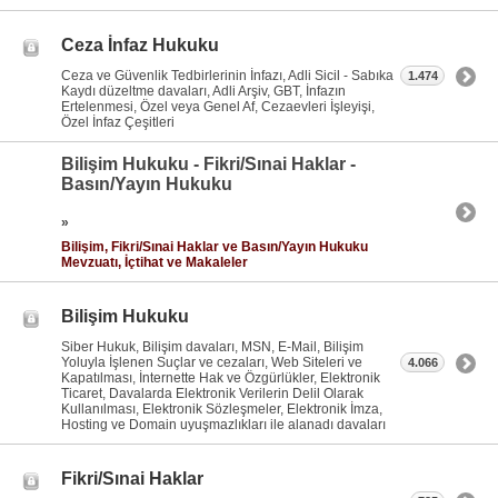
Ceza İnfaz Hukuku
Ceza ve Güvenlik Tedbirlerinin İnfazı, Adli Sicil - Sabıka
1.474
Kaydı düzeltme davaları, Adli Arşiv, GBT, İnfazın
Ertelenmesi, Özel veya Genel Af, Cezaevleri İşleyişi,
Özel İnfaz Çeşitleri
Bilişim Hukuku - Fikri/Sınai Haklar -
Basın/Yayın Hukuku
»
Bilişim, Fikri/Sınai Haklar ve Basın/Yayın Hukuku
Mevzuatı, İçtihat ve Makaleler
Bilişim Hukuku
Siber Hukuk, Bilişim davaları, MSN, E-Mail, Bilişim
Yoluyla İşlenen Suçlar ve cezaları, Web Siteleri ve
4.066
Kapatılması, İnternette Hak ve Özgürlükler, Elektronik
Ticaret, Davalarda Elektronik Verilerin Delil Olarak
Kullanılması, Elektronik Sözleşmeler, Elektronik İmza,
Hosting ve Domain uyuşmazlıkları ile alanadı davaları
Fikri/Sınai Haklar