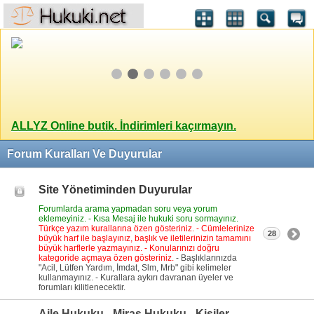
ALLYZ Online butik. İndirimleri kaçırmayın.
Forum Kuralları Ve Duyurular
Site Yönetiminden Duyurular
Forumlarda arama yapmadan soru veya yorum
eklemeyiniz. - Kısa Mesaj ile hukuki soru sormayınız.
Türkçe yazım kurallarına özen gösteriniz. - Cümlelerinize
28
büyük harf ile başlayınız, başlık ve iletilerinizin tamamını
büyük harflerle yazmayınız. - Konularınızı doğru
kategoride açmaya özen gösteriniz.
- Başlıklarınızda
"Acil, Lütfen Yardım, İmdat, Slm, Mrb" gibi kelimeler
kullanmayınız. - Kurallara aykırı davranan üyeler ve
forumları kilitlenecektir.
Aile Hukuku - Miras Hukuku - Kişiler