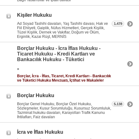
Bağlı Tasarruflar ve İptali davası
Kişiler Hukuku
Ad Soyad Tashihi davaları, Yaş Tashihi davası, Hak ve
1.479
Fiil Ehliyeti, Gaiplik, Nüfus Hizmetleri, Gerçek Kişilik,
Tüzel Kişilik, Dernek ve Vakıflar, Doğum ve Ölüm,
Erginlik, Kazai Rüşt, MERNİS
Borçlar Hukuku - İcra İflas Hukuku -
Ticaret Hukuku - Kredi Kartları ve
Bankacılık Hukuku - Tüketici
»
Borçlar, İcra - İflas, Ticaret, Kredi Kartları - Bankacılık
ve Tüketici Hukuku Mevzuatı, İçtihat ve Makaleler
Borçlar Hukuku
Borçlar Genel Hukuku, Borçlar Özel Hukuku,
5.138
Sözleşmeler, Kusur Sorumluluğu, Kusursuz Sorumluluk,
Tazminat hukuku davaları, Karayolları Trafik Kanunu
İhtilafları, Faiz davaları
İcra ve İflas Hukuku