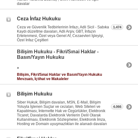
davalar
Ceza İnfaz Hukuku
Ceza ve Güvenlik Tedbirlerinin İnfazı, Adli Sicil - Sabıka
1.474
Kaydı düzeltme davaları, Adli Arşiv, GBT, İnfazın
Ertelenmesi, Özel veya Genel Af, Cezaevleri İşleyişi,
Özel İnfaz Çeşitleri
Bilişim Hukuku - Fikri/Sınai Haklar -
Basın/Yayın Hukuku
»
Bilişim, Fikri/Sınai Haklar ve Basın/Yayın Hukuku
Mevzuatı, İçtihat ve Makaleler
Bilişim Hukuku
Siber Hukuk, Bilişim davaları, MSN, E-Mail, Bilişim
Yoluyla İşlenen Suçlar ve cezaları, Web Siteleri ve
4.066
Kapatılması, İnternette Hak ve Özgürlükler, Elektronik
Ticaret, Davalarda Elektronik Verilerin Delil Olarak
Kullanılması, Elektronik Sözleşmeler, Elektronik İmza,
Hosting ve Domain uyuşmazlıkları ile alanadı davaları