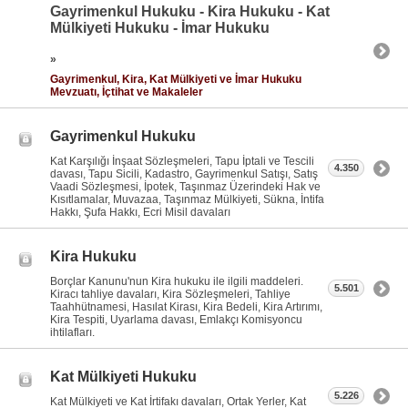
Gayrimenkul Hukuku - Kira Hukuku - Kat
Mülkiyeti Hukuku - İmar Hukuku
»
Gayrimenkul, Kira, Kat Mülkiyeti ve İmar Hukuku
Mevzuatı, İçtihat ve Makaleler
Gayrimenkul Hukuku
Kat Karşılığı İnşaat Sözleşmeleri, Tapu İptali ve Tescili
4.350
davası, Tapu Sicili, Kadastro, Gayrimenkul Satışı, Satış
Vaadi Sözleşmesi, İpotek, Taşınmaz Üzerindeki Hak ve
Kısıtlamalar, Muvazaa, Taşınmaz Mülkiyeti, Sükna, İntifa
Hakkı, Şufa Hakkı, Ecri Misil davaları
Kira Hukuku
Borçlar Kanunu'nun Kira hukuku ile ilgili maddeleri.
5.501
Kiracı tahliye davaları, Kira Sözleşmeleri, Tahliye
Taahhütnamesi, Hasılat Kirası, Kira Bedeli, Kira Artırımı,
Kira Tespiti, Uyarlama davası, Emlakçı Komisyoncu
ihtilafları.
Kat Mülkiyeti Hukuku
5.226
Kat Mülkiyeti ve Kat İrtifakı davaları, Ortak Yerler, Kat