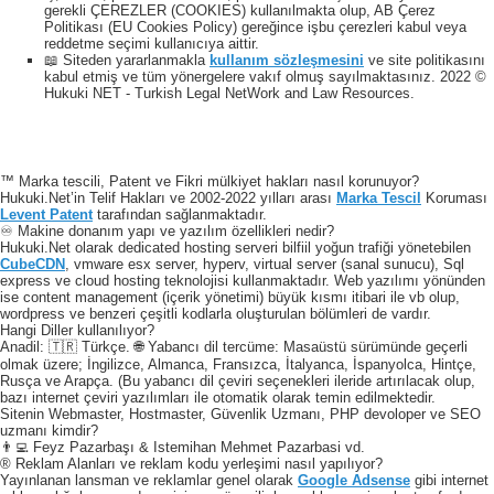
gerekli ÇEREZLER (COOKIES) kullanılmakta olup, AB Çerez
Politikası (EU Cookies Policy) gereğince işbu çerezleri kabul veya
reddetme seçimi kullanıcıya aittir.
📖 Siteden yararlanmakla
kullanım sözleşmesini
ve site politikasını
kabul etmiş ve tüm yönergelere vakıf olmuş sayılmaktasınız. 2022 ©
Hukuki NET - Turkish Legal NetWork and Law Resources.
™ Marka tescili, Patent ve Fikri mülkiyet hakları nasıl korunuyor?
Hukuki.Net’in Telif Hakları ve 2002-2022 yılları arası
Marka Tescil
Koruması
Levent Patent
tarafından sağlanmaktadır.
♾️ Makine donanım yapı ve yazılım özellikleri nedir?
Hukuki.Net olarak dedicated hosting serveri bilfiil yoğun trafiği yönetebilen
CubeCDN
, vmware esx server, hyperv, virtual server (sanal sunucu), Sql
express ve cloud hosting teknolojisi kullanmaktadır. Web yazılımı yönünden
ise content management (içerik yönetimi) büyük kısmı itibari ile vb olup,
wordpress ve benzeri çeşitli kodlarla oluşturulan bölümleri de vardır.
Hangi Diller kullanılıyor?
Anadil: 🇹🇷 Türkçe. 🌐 Yabancı dil tercüme: Masaüstü sürümünde geçerli
olmak üzere; İngilizce, Almanca, Fransızca, İtalyanca, İspanyolca, Hintçe,
Rusça ve Arapça. (Bu yabancı dil çeviri seçenekleri ileride artırılacak olup,
bazı internet çeviri yazılımları ile otomatik olarak temin edilmektedir.
Sitenin Webmaster, Hostmaster, Güvenlik Uzmanı, PHP devoloper ve SEO
uzmanı kimdir?
👨‍💻 Feyz Pazarbaşı & Istemihan Mehmet Pazarbasi vd.
® Reklam Alanları ve reklam kodu yerleşimi nasıl yapılıyor?
Yayınlanan lansman ve reklamlar genel olarak
Google Adsense
gibi internet