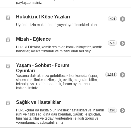
paylaşabilirsiniz
Hukuki.net Köşe Yazıları
401
Üyelerimizin makalelerini yayınlayabilecekleri alan.
Mizah - Eğlence
509
Hukuki Fıkralar, komik resimler, komik hikayeler, komik
haberler, avukat fıkraları ve mizahi olan her şey.
Yaşam - Sohbet - Forum
Oyunları
1.338
Yaşama dair aklınıza gelebilecek her konuda ( spor,
sinemalar, filmler, diziler, aşk, evlilik, magazin, bilim,
teknoloji vs. ) sohbet edebilir, forum oyunlarına
katılabilirsiniz...
Sağlık ve Hastalıklar
Hukukçular da hasta olur. Meslek hastalıkları ve İnsanın
298
ruhi ve fiziki sağlığına dair konuları, Sağlık ile ipuçları,
tüm hastalıklar ve tedavi yöntemleri ile ilgili görüş ve
yorumlarınızı paylaşabilirsiniz