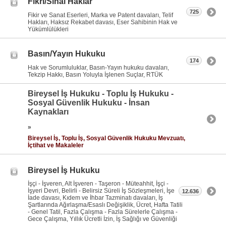
Fikri/Sınai Haklar
725
Fikir ve Sanat Eserleri, Marka ve Patent davaları, Telif
Hakları, Haksız Rekabet davası, Eser Sahibinin Hak ve
Yükümlülükleri
Basın/Yayın Hukuku
174
Hak ve Sorumluluklar, Basın-Yayın hukuku davaları,
Tekzip Hakkı, Basın Yoluyla İşlenen Suçlar, RTÜK
Bireysel İş Hukuku - Toplu İş Hukuku -
Sosyal Güvenlik Hukuku - İnsan
Kaynakları
»
Bireysel İş, Toplu İş, Sosyal Güvenlik Hukuku Mevzuatı,
İçtihat ve Makaleler
Bireysel İş Hukuku
İşçi - İşveren, Alt İşveren - Taşeron - Müteahhit, İşçi -
İşyeri Devri, Belirli - Belirsiz Süreli İş Sözleşmeleri, İşe
12.636
İade davası, Kıdem ve İhbar Tazminatı davaları, İş
Şartlarında Ağırlaşma/Esaslı Değişiklik, Ücret, Hafta Tatili
- Genel Tatil, Fazla Çalışma - Fazla Sürelerle Çalışma -
Gece Çalışma, Yıllık Ücretli İzin, İş Sağlığı ve Güvenliği