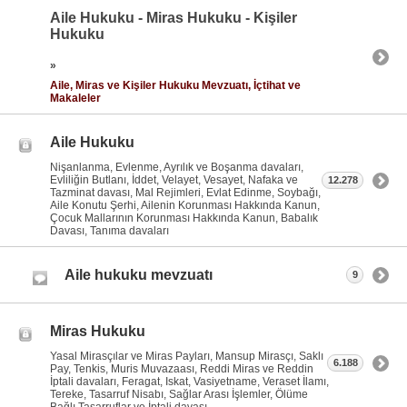
Aile Hukuku - Miras Hukuku - Kişiler
Hukuku
»
Aile, Miras ve Kişiler Hukuku Mevzuatı, İçtihat ve
Makaleler
Aile Hukuku
Nişanlanma, Evlenme, Ayrılık ve Boşanma davaları,
Evliliğin Butlanı, İddet, Velayet, Vesayet, Nafaka ve
12.278
Tazminat davası, Mal Rejimleri, Evlat Edinme, Soybağı,
Aile Konutu Şerhi, Ailenin Korunması Hakkında Kanun,
Çocuk Mallarının Korunması Hakkında Kanun, Babalık
Davası, Tanıma davaları
Aile hukuku mevzuatı
9
Miras Hukuku
Yasal Mirasçılar ve Miras Payları, Mansup Mirasçı, Saklı
6.188
Pay, Tenkis, Muris Muvazaası, Reddi Miras ve Reddin
İptali davaları, Feragat, Iskat, Vasiyetname, Veraset İlamı,
Tereke, Tasarruf Nisabı, Sağlar Arası İşlemler, Ölüme