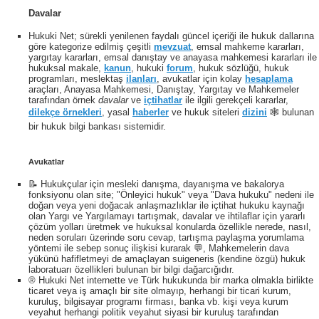
Davalar
Hukuki Net; sürekli yenilenen faydalı güncel içeriği ile hukuk dallarına
göre kategorize edilmiş çeşitli
mevzuat
, emsal mahkeme kararları,
yargıtay kararları, emsal danıştay ve anayasa mahkemesi kararları ile
hukuksal makale,
kanun
, hukuki
forum
, hukuk sözlüğü, hukuk
programları, meslektaş
ilanları
, avukatlar için kolay
hesaplama
araçları, Anayasa Mahkemesi, Danıştay, Yargıtay ve Mahkemeler
tarafından örnek
davalar
ve
içtihatlar
ile ilgili gerekçeli kararlar,
dilekçe örnekleri
, yasal
haberler
ve hukuk siteleri
dizini
🕸 bulunan
bir hukuk bilgi bankası sistemidir.
Avukatlar
📝 Hukukçular için mesleki danışma, dayanışma ve bakalorya
fonksiyonu olan site; "Önleyici hukuk" veya "Dava hukuku" nedeni ile
doğan veya yeni doğacak anlaşmazlıklar ile içtihat hukuku kaynağı
olan Yargı ve Yargılamayı tartışmak, davalar ve ihtilaflar için yararlı
çözüm yolları üretmek ve hukuksal konularda özellikle nerede, nasıl,
neden soruları üzerinde soru cevap, tartışma paylaşma yorumlama
yöntemi ile sebep sonuç ilişkisi kurarak 💬, Mahkemelerin dava
yükünü hafifletmeyi de amaçlayan suigeneris (kendine özgü) hukuk
laboratuarı özellikleri bulunan bir bilgi dağarcığıdır.
® Hukuki Net internette ve Türk hukukunda bir marka olmakla birlikte
ticaret veya iş amaçlı bir site olmayıp, herhangi bir ticari kurum,
kuruluş, bilgisayar programı firması, banka vb. kişi veya kurum
veyahut herhangi politik veyahut siyasi bir kuruluş tarafından