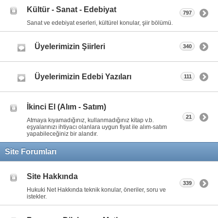
Kültür - Sanat - Edebiyat
797
Sanat ve edebiyat eserleri, kültürel konular, şiir bölümü.
Üyelerimizin Şiirleri
340
Üyelerimizin Edebi Yazıları
111
İkinci El (Alım - Satım)
21
Atmaya kıyamadığınız, kullanmadığınız kitap v.b.
eşyalarınızı ihtiyacı olanlara uygun fiyat ile alım-satım
yapabileceğiniz bir alandır.
Site Forumları
Site Hakkında
339
Hukuki Net Hakkında teknik konular, öneriler, soru ve
istekler.