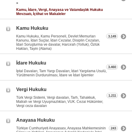
»
Kamu, İdare, Vergi, Anayasa ve Vatandaşlık Hukuku
Mevzuatı, İçtihat ve Makaleler
Kamu Hukuku
Kamu Hukuku, Kamu Personeli, Devlet Memurları
3.149
Kanunu, İdari Suçlar, İdari Cezalar, Disiplin Cezaları,
İdari Soruşturma ve davalar, Harcırah (Yolluk), Özlük
Hakları, Tayin (Atama)
İdare Hukuku
3.460
İptal Davaları, Tam Yargı Davaları, İdari Yargılama Usulü,
Yürütmenin Durdurulması, İdare ve İdari İşlemler
Vergi Hukuku
1.211
Türk Vergi Sistemi, Vergi davaları, Tarh, Tahakkuk,
Matrah ve Vergi Uyuşmazlıkları, VUK. Cezai Hükümler,
Vergi ceza davaları
Anayasa Hukuku
Türkiye Cumhuriyeti Anayasası, Anayasa Mahkemesinin
243