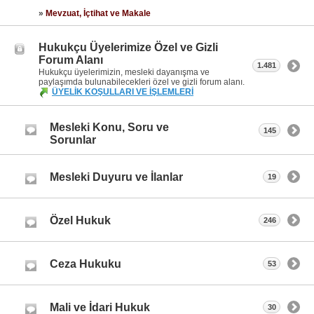
»
Mevzuat, İçtihat ve Makale
Hukukçu Üyelerimize Özel ve Gizli
Forum Alanı
1.481
Hukukçu üyelerimizin, mesleki dayanışma ve
paylaşımda bulunabilecekleri özel ve gizli forum alanı.
ÜYELİK KOŞULLARI VE İŞLEMLERİ
Mesleki Konu, Soru ve
145
Sorunlar
Mesleki Duyuru ve İlanlar
19
Özel Hukuk
246
Ceza Hukuku
53
Mali ve İdari Hukuk
30