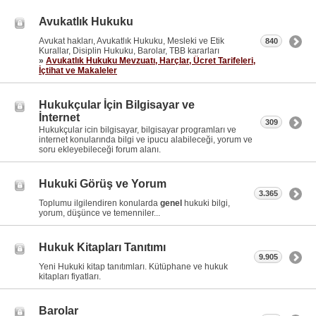
Avukatlık Hukuku
Avukat hakları, Avukatlık Hukuku, Mesleki ve Etik
840
Kurallar, Disiplin Hukuku, Barolar, TBB kararları
»
Avukatlık Hukuku Mevzuatı, Harçlar, Ücret Tarifeleri,
İçtihat ve Makaleler
Hukukçular İçin Bilgisayar ve
İnternet
309
Hukukçular icin bilgisayar, bilgisayar programları ve
internet konularında bilgi ve ipucu alabileceği, yorum ve
soru ekleyebileceği forum alanı.
Hukuki Görüş ve Yorum
3.365
Toplumu ilgilendiren konularda
genel
hukuki bilgi,
yorum, düşünce ve temenniler...
Hukuk Kitapları Tanıtımı
9.905
Yeni Hukuki kitap tanıtımları. Kütüphane ve hukuk
kitapları fiyatları.
Barolar