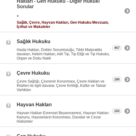
Hakları - Gen Hukuku - Diğer Hukuki
Sorular
»
Sağlık, Çevre, Hayvan Hakları, Gen Hukuku Mevzuatı,
İçtihat ve Makaleler
Sağlık Hukuku
467
Hasta Hakları, Doktor Sorumluluğu, Tıbbi Malpraktis
davaları, Hekim Hakları, Adli Tıp, Tıp Etiği ve Tıp Hukuku,
Organ ve Doku Nakli
Çevre Hukuku
180
Çevre Sağlığı, Çevrenin Korunması, Çevre Hakları ve
İhlalleri ile ilgili davalar. Çevre Kirliliği, Kültür ve Tabiat
Varlıkları
Hayvan Hakları
102
Hayvan Hakları Evrensel Beyannamesi, Hayvan Hakları
Kanunu, Hayvanların Korunması, Davalar ve Cezai
Hükümler