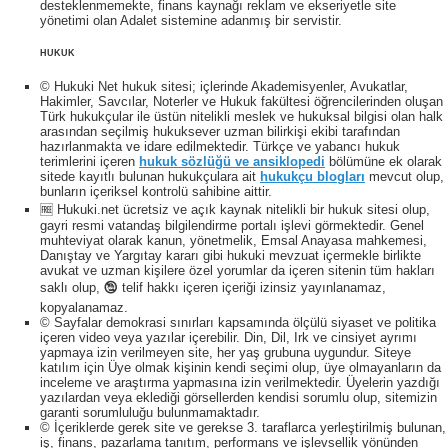
desteklenmemekte, finans kaynağı reklam ve ekseriyetle site
yönetimi olan Adalet sistemine adanmış bir servistir.
HUKUK
© Hukuki Net hukuk sitesi; içlerinde Akademisyenler, Avukatlar,
Hakimler, Savcılar, Noterler ve Hukuk fakültesi öğrencilerinden oluşan
Türk hukukçular ile üstün nitelikli meslek ve hukuksal bilgisi olan halk
arasından seçilmiş hukuksever uzman bilirkişi ekibi tarafından
hazırlanmakta ve idare edilmektedir. Türkçe ve yabancı hukuk
terimlerini içeren
hukuk sözlüğü ve ansiklopedi
bölümüne ek olarak
sitede kayıtlı bulunan hukukçulara ait
hukukçu blogları
mevcut olup,
bunların içeriksel kontrolü sahibine aittir.
🆓 Hukuki.net ücretsiz ve açık kaynak nitelikli bir hukuk sitesi olup,
gayri resmi vatandaş bilgilendirme portalı işlevi görmektedir. Genel
muhteviyat olarak kanun, yönetmelik, Emsal Anayasa mahkemesi,
Danıştay ve Yargıtay kararı gibi hukuki mevzuat içermekle birlikte
avukat ve uzman kişilere özel yorumlar da içeren sitenin tüm hakları
saklı olup, 🕲 telif hakkı içeren içeriği izinsiz yayınlanamaz,
kopyalanamaz.
© Sayfalar demokrasi sınırları kapsamında ölçülü siyaset ve politika
içeren video veya yazılar içerebilir. Din, Dil, Irk ve cinsiyet ayrımı
yapmaya izin verilmeyen site, her yaş grubuna uygundur. Siteye
katılım için Üye olmak kişinin kendi seçimi olup, üye olmayanların da
inceleme ve araştırma yapmasına izin verilmektedir. Üyelerin yazdığı
yazılardan veya eklediği görsellerden kendisi sorumlu olup, sitemizin
garanti sorumluluğu bulunmamaktadır.
© İçeriklerde gerek site ve gerekse 3. taraflarca yerleştirilmiş bulunan,
iş, finans, pazarlama tanıtım, performans ve işlevsellik yönünden