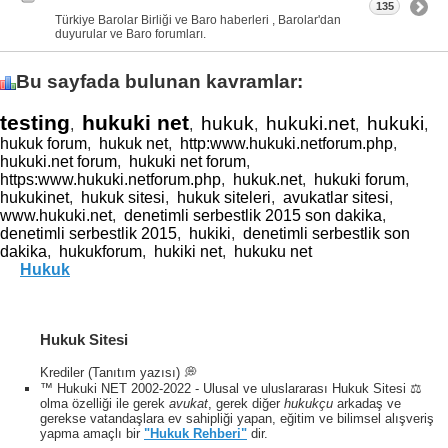
135
Türkiye Barolar Birliği ve Baro haberleri , Barolar'dan
duyurular ve Baro forumları.
Bu sayfada bulunan kavramlar:
testing
hukuki net
hukuk
hukuki.net
hukuki
,
,
,
,
,
hukuk forum
,
hukuk net
,
http:www.hukuki.netforum.php
,
hukuki.net forum
,
hukuki net forum
,
https:www.hukuki.netforum.php
,
hukuk.net
,
hukuki forum
,
hukukinet
,
hukuk sitesi
,
hukuk siteleri
,
avukatlar sitesi
,
www.hukuki.net
,
denetimli serbestlik 2015 son dakika
,
denetimli serbestlik 2015
,
hukiki
,
denetimli serbestlik son
dakika
,
hukukforum
,
hukiki net
,
hukuku net
Hukuk
Hukuk Sitesi
Krediler (Tanıtım yazısı) 💭
™ Hukuki NET 2002-2022 - Ulusal ve uluslararası Hukuk Sitesi ⚖️
olma özelliği ile gerek
avukat
, gerek diğer
hukukçu
arkadaş ve
gerekse vatandaşlara ev sahipliği yapan, eğitim ve bilimsel alışveriş
yapma amaçlı bir
"Hukuk Rehberi"
dir.