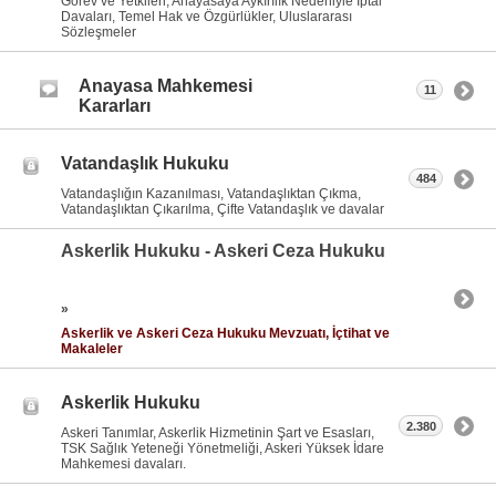
Görev ve Yetkileri, Anayasaya Aykırılık Nedeniyle İptal
Davaları, Temel Hak ve Özgürlükler, Uluslararası
Sözleşmeler
Anayasa Mahkemesi
11
Kararları
Vatandaşlık Hukuku
484
Vatandaşlığın Kazanılması, Vatandaşlıktan Çıkma,
Vatandaşlıktan Çıkarılma, Çifte Vatandaşlık ve davalar
Askerlik Hukuku - Askeri Ceza Hukuku
»
Askerlik ve Askeri Ceza Hukuku Mevzuatı, İçtihat ve
Makaleler
Askerlik Hukuku
2.380
Askeri Tanımlar, Askerlik Hizmetinin Şart ve Esasları,
TSK Sağlık Yeteneği Yönetmeliği, Askeri Yüksek İdare
Mahkemesi davaları.