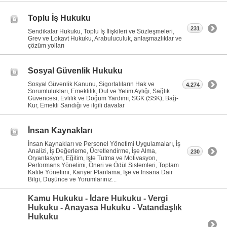
Toplu İş Hukuku
231
Sendikalar Hukuku, Toplu İş İlişkileri ve Sözleşmeleri,
Grev ve Lokavt Hukuku, Arabuluculuk, anlaşmazlıklar ve
çözüm yolları
Sosyal Güvenlik Hukuku
Sosyal Güvenlik Kanunu, Sigortalıların Hak ve
4.274
Sorumlulukları, Emeklilik, Dul ve Yetim Aylığı, Sağlık
Güvencesi, Evlilik ve Doğum Yardımı, SGK (SSK), Bağ-
Kur, Emekli Sandığı ve ilgili davalar
İnsan Kaynakları
İnsan Kaynakları ve Personel Yönetimi Uygulamaları, İş
Analizi, İş Değerleme, Ücretlendirme, İşe Alma,
230
Oryantasyon, Eğitim, İşte Tutma ve Motivasyon,
Performans Yönetimi, Öneri ve Ödül Sistemleri, Toplam
Kalite Yönetimi, Kariyer Planlama, İşe ve İnsana Dair
Bilgi, Düşünce ve Yorumlarınız...
Kamu Hukuku - İdare Hukuku - Vergi
Hukuku - Anayasa Hukuku - Vatandaşlık
Hukuku