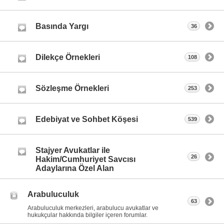
Basında Yargı
36
Dilekçe Örnekleri
108
Sözleşme Örnekleri
253
Edebiyat ve Sohbet Köşesi
539
Stajyer Avukatlar ile
26
Hakim/Cumhuriyet Savcısı
Adaylarına Özel Alan
Arabuluculuk
63
Arabuluculuk merkezleri, arabulucu avukatlar ve
hukukçular hakkında bilgiler içeren forumlar.