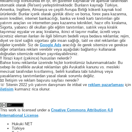
reklamcılığı konusunda en iyi, en güvenilir kaynaklar ve ajanslar tarafından
otomatik olarak (Re'sen) yerleştirilmektedir. Bunların kaynağı Türkiye,
Amerika, Ingiltere, Almanya ve çeşitli Avrupa Birliği kökenli kaynak kod
ürünleridir. Bunlar içerik olarak günlük döviz ve borsa, forex para kazanma,
exim kredileri, internet bankacılığı, banka ve kredi kartı tanıtımları gibi
yatırım araçları ve internetten para kazanma teknikleri, hazır ofis kiralama,
Sigorta, yabancı dil okulları gibi eğitim tanıtımları, satılık veya kiralık
taşınmaz eşyalar ve araç kiralama, ikinci el taşınır mallar, ücretli veya
ücretsiz eleman ilanları ile ilgili bilimum bedelli veya bedava reklamlar, rejim,
diyet ve özel sağlık sigortası gibi insan sağlığı, tatil ve otel reklamları gibi
öğeler içerebilir. Siz de
Google Ads
aracılığı ile gerek sitemize ve gerekse
diğer ortamlara reklam verebilir veya aşağıdaki bağlantıyı kullanarak
doğrudan sitemizde reklam yayınlayabilirsiniz.
‼️ İtirazi kayıt (çekince) hususları nelerdir?
Bahse konu reklamlar üzerinde hiçbir kontrolümüz bulunmamaktadır. Bu
sebep ile özellikle avukat reklamları gibi Avukatlık kanunu vs. mesleki
mevzuat tarafından kısıtlanmış, belirli kurallara tabi tutulmuş veya
yasaklanmış tanıtımlardan yasal olarak sorumlu değiliz.
📧 İletişim ve reklam başvuru sayfası nerede?
☏ Sitenin 2022 yılı yatırım danışmanı ile irtibat ve
reklam pazarlaması
için
iletişim
kurmanız rica olunur.
This work is licensed under a
Creative Commons Attribution 4.0
International License
.
Hukuki NET
Türkiye