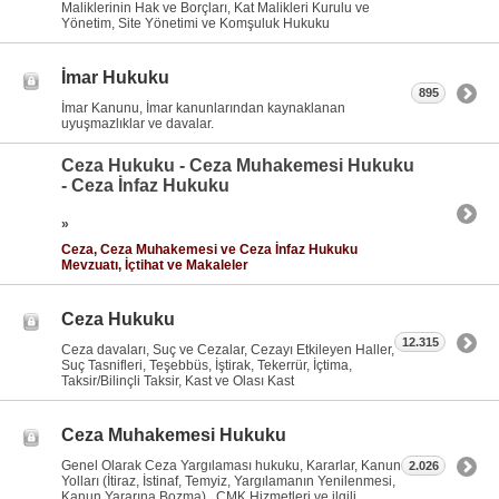
Maliklerinin Hak ve Borçları, Kat Malikleri Kurulu ve
Yönetim, Site Yönetimi ve Komşuluk Hukuku
İmar Hukuku
895
İmar Kanunu, İmar kanunlarından kaynaklanan
uyuşmazlıklar ve davalar.
Ceza Hukuku - Ceza Muhakemesi Hukuku
- Ceza İnfaz Hukuku
»
Ceza, Ceza Muhakemesi ve Ceza İnfaz Hukuku
Mevzuatı, İçtihat ve Makaleler
Ceza Hukuku
12.315
Ceza davaları, Suç ve Cezalar, Cezayı Etkileyen Haller,
Suç Tasnifleri, Teşebbüs, İştirak, Tekerrür, İçtima,
Taksir/Bilinçli Taksir, Kast ve Olası Kast
Ceza Muhakemesi Hukuku
Genel Olarak Ceza Yargılaması hukuku, Kararlar, Kanun
2.026
Yolları (İtiraz, İstinaf, Temyiz, Yargılamanın Yenilenmesi,
Kanun Yararına Bozma) , CMK Hizmetleri ve ilgili