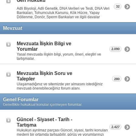
Gen Hukuku
32
Adli Biyoloji, Adli Genetik, DNA Verileri ve Testi, DNA Veri
Bankaları, Tohumculuk Kanunu, Kök Hücre, Yapay
Döllenme, Donör, Sperm Bankaları ve ilgili davalar
Mevzuat
Mevzuata İlişkin Bilgi ve
Yorumlar
2.090
Yasal mevzuata ilişkin bilgi, yorum, öneri, eleştiri ve
tartışmalar.
Mevzuata İlişkin Soru ve
Talepler
280
Ulaşamadığınız ve sitemizde yer almasını istediğiniz
mevzuatı önerebileceğiniz forum alanı.
Genel Forumlar
Genellikle hukuksal konular içermeyen forumlar.
Güncel - Siyaset - Tarih -
Tartışma
2.427
Hukukun ayrılmaz parçası Güncel, siyasi, tarihi konuları
medeni bir ortamda tartışabilir, görüş ve yorumlarınızı