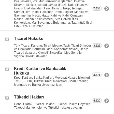
İcra Teşkilatı, İcra Müdürlüklerinin İşlemleri, İtiraz ve
Şikayet, İstihkak, İstirdat davası, İtirazın Kaldırılması ve
İtirazın İptali davaları, İlamlı İlamsız Takip, Tebligat,
7.834
Süreler, İcra Takibi Hakkında Temel Bilgiler, Menkul ve
Gayrimenkul Haczi, Haczi Kabil ve Kabil Olmayan
Mallar, Takibin Kesinleşmesi, Sıra Cetveli, İflas,
Konkordato, Mal Beyanında Bulunmama, Taahhüdü İhlal
Gibi Cezai Hükümler
Ticaret Hukuku
Türk Ticaret Kanunu, Ticari İşletme, Tacir, Ticari Şirketler
3.222
ve Ortakların Sorumlulukları, Kooperatif davası, Deniz
Ticareti davaları, Kıymetli Evrak/Kambiyo Senetleri,
Sigorta Hukuku davaları
Kredi Kartları ve Bankacılık
Hukuku
3.471
Kredi Kartları, Banka Kartları, Mevduat Havale İşlemleri,
TMSF, BDDK, Tüketici Kredisi davaları, Ticari Krediler,
Mortgage ve Banka Uyuşmazlıkları
Tüketici Hakları
4.820
Genel Olarak Tüketici Hakları, Tüketici Hakem Heyetleri,
Tüketici Mahkemeleri ve Tüketici hukuku davaları