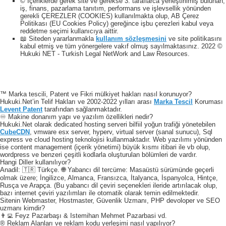
© İçeriklerde gerek site ve gerekse 3. taraflarca yerleştirilmiş bulunan,
iş, finans, pazarlama tanıtım, performans ve işlevsellik yönünden
gerekli ÇEREZLER (COOKIES) kullanılmakta olup, AB Çerez
Politikası (EU Cookies Policy) gereğince işbu çerezleri kabul veya
reddetme seçimi kullanıcıya aittir.
📖 Siteden yararlanmakla
kullanım sözleşmesini
ve site politikasını
kabul etmiş ve tüm yönergelere vakıf olmuş sayılmaktasınız. 2022 ©
Hukuki NET - Turkish Legal NetWork and Law Resources.
™ Marka tescili, Patent ve Fikri mülkiyet hakları nasıl korunuyor?
Hukuki.Net’in Telif Hakları ve 2002-2022 yılları arası
Marka Tescil
Koruması
Levent Patent
tarafından sağlanmaktadır.
♾️ Makine donanım yapı ve yazılım özellikleri nedir?
Hukuki.Net olarak dedicated hosting serveri bilfiil yoğun trafiği yönetebilen
CubeCDN
, vmware esx server, hyperv, virtual server (sanal sunucu), Sql
express ve cloud hosting teknolojisi kullanmaktadır. Web yazılımı yönünden
ise content management (içerik yönetimi) büyük kısmı itibari ile vb olup,
wordpress ve benzeri çeşitli kodlarla oluşturulan bölümleri de vardır.
Hangi Diller kullanılıyor?
Anadil: 🇹🇷 Türkçe. 🌐 Yabancı dil tercüme: Masaüstü sürümünde geçerli
olmak üzere; İngilizce, Almanca, Fransızca, İtalyanca, İspanyolca, Hintçe,
Rusça ve Arapça. (Bu yabancı dil çeviri seçenekleri ileride artırılacak olup,
bazı internet çeviri yazılımları ile otomatik olarak temin edilmektedir.
Sitenin Webmaster, Hostmaster, Güvenlik Uzmanı, PHP devoloper ve SEO
uzmanı kimdir?
👨‍💻 Feyz Pazarbaşı & Istemihan Mehmet Pazarbasi vd.
® Reklam Alanları ve reklam kodu yerleşimi nasıl yapılıyor?