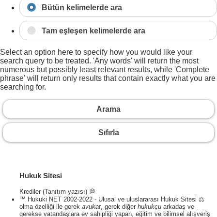
Bütün kelimelerde ara
Tam eşleşen kelimelerde ara
Select an option here to specify how you would like your
search query to be treated. 'Any words' will return the most
numerous but possibly least relevant results, while 'Complete
phrase' will return only results that contain exactly what you are
searching for.
Arama
Sıfırla
Hukuk Sitesi
Krediler (Tanıtım yazısı) 💭
™ Hukuki NET 2002-2022 - Ulusal ve uluslararası Hukuk Sitesi ⚖️
olma özelliği ile gerek
avukat
, gerek diğer
hukukçu
arkadaş ve
gerekse vatandaşlara ev sahipliği yapan, eğitim ve bilimsel alışveriş