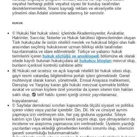
veyahut herhangi politik veyahut siyasi bir kuruluş tarafından
desteklenmemekte, finans kaynağı reklam ve ekseriyetle site
yönetimi olan Adalet sistemine adanmış bir servistir.
HUKUK
© Hukuki Net hukuk sitesi; içlerinde Akademisyenler, Avukatlar,
Hakimler, Savcılar, Noterler ve Hukuk fakültesi öğrencilerinden oluşan
Türk hukukçular ile üstün nitelikli meslek ve hukuksal bilgisi olan halk
arasından seçilmiş hukuksever uzman bilirkişi ekibi tarafından
hazırlanmakta ve idare edilmektedir. Türkçe ve yabancı hukuk
terimlerini içeren
hukuk sözlüğü ve ansiklopedi
bölümüne ek olarak
sitede kayıtlı bulunan hukukçulara ait
hukukçu blogları
mevcut olup,
bunların içeriksel kontrolü sahibine aittir.
🆓 Hukuki.net ücretsiz ve açık kaynak nitelikli bir hukuk sitesi olup,
gayri resmi vatandaş bilgilendirme portalı işlevi görmektedir. Genel
muhteviyat olarak kanun, yönetmelik, Emsal Anayasa mahkemesi,
Danıştay ve Yargıtay kararı gibi hukuki mevzuat içermekle birlikte
avukat ve uzman kişilere özel yorumlar da içeren sitenin tüm hakları
saklı olup, 🕲 telif hakkı içeren içeriği izinsiz yayınlanamaz,
kopyalanamaz.
© Sayfalar demokrasi sınırları kapsamında ölçülü siyaset ve politika
içeren video veya yazılar içerebilir. Din, Dil, Irk ve cinsiyet ayrımı
yapmaya izin verilmeyen site, her yaş grubuna uygundur. Siteye
katılım için Üye olmak kişinin kendi seçimi olup, üye olmayanların da
inceleme ve araştırma yapmasına izin verilmektedir. Üyelerin yazdığı
yazılardan veya eklediği görsellerden kendisi sorumlu olup, sitemizin
garanti sorumluluğu bulunmamaktadır.