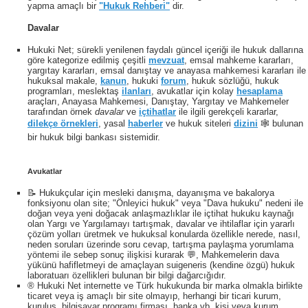
yapma amaçlı bir
"Hukuk Rehberi"
dir.
Davalar
Hukuki Net; sürekli yenilenen faydalı güncel içeriği ile hukuk dallarına
göre kategorize edilmiş çeşitli
mevzuat
, emsal mahkeme kararları,
yargıtay kararları, emsal danıştay ve anayasa mahkemesi kararları ile
hukuksal makale,
kanun
, hukuki
forum
, hukuk sözlüğü, hukuk
programları, meslektaş
ilanları
, avukatlar için kolay
hesaplama
araçları, Anayasa Mahkemesi, Danıştay, Yargıtay ve Mahkemeler
tarafından örnek
davalar
ve
içtihatlar
ile ilgili gerekçeli kararlar,
dilekçe örnekleri
, yasal
haberler
ve hukuk siteleri
dizini
🕸 bulunan
bir hukuk bilgi bankası sistemidir.
Avukatlar
📝 Hukukçular için mesleki danışma, dayanışma ve bakalorya
fonksiyonu olan site; "Önleyici hukuk" veya "Dava hukuku" nedeni ile
doğan veya yeni doğacak anlaşmazlıklar ile içtihat hukuku kaynağı
olan Yargı ve Yargılamayı tartışmak, davalar ve ihtilaflar için yararlı
çözüm yolları üretmek ve hukuksal konularda özellikle nerede, nasıl,
neden soruları üzerinde soru cevap, tartışma paylaşma yorumlama
yöntemi ile sebep sonuç ilişkisi kurarak 💬, Mahkemelerin dava
yükünü hafifletmeyi de amaçlayan suigeneris (kendine özgü) hukuk
laboratuarı özellikleri bulunan bir bilgi dağarcığıdır.
® Hukuki Net internette ve Türk hukukunda bir marka olmakla birlikte
ticaret veya iş amaçlı bir site olmayıp, herhangi bir ticari kurum,
kuruluş, bilgisayar programı firması, banka vb. kişi veya kurum