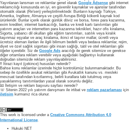
Yayınlanan lansman ve reklamlar genel olarak
Google Adsense
gibi internet
reklamcılığı konusunda en iyi, en güvenilir kaynaklar ve ajanslar tarafından
otomatik olarak (Re'sen) yerleştirilmektedir. Bunların kaynağı Türkiye,
Amerika, Ingiltere, Almanya ve çeşitli Avrupa Birliği kökenli kaynak kod
ürünleridir. Bunlar içerik olarak günlük döviz ve borsa, forex para kazanma,
exim kredileri, internet bankacılığı, banka ve kredi kartı tanıtımları gibi
yatırım araçları ve internetten para kazanma teknikleri, hazır ofis kiralama,
Sigorta, yabancı dil okulları gibi eğitim tanıtımları, satılık veya kiralık
taşınmaz eşyalar ve araç kiralama, ikinci el taşınır mallar, ücretli veya
ücretsiz eleman ilanları ile ilgili bilimum bedelli veya bedava reklamlar, rejim,
diyet ve özel sağlık sigortası gibi insan sağlığı, tatil ve otel reklamları gibi
öğeler içerebilir. Siz de
Google Ads
aracılığı ile gerek sitemize ve gerekse
diğer ortamlara reklam verebilir veya aşağıdaki bağlantıyı kullanarak
doğrudan sitemizde reklam yayınlayabilirsiniz.
‼️ İtirazi kayıt (çekince) hususları nelerdir?
Bahse konu reklamlar üzerinde hiçbir kontrolümüz bulunmamaktadır. Bu
sebep ile özellikle avukat reklamları gibi Avukatlık kanunu vs. mesleki
mevzuat tarafından kısıtlanmış, belirli kurallara tabi tutulmuş veya
yasaklanmış tanıtımlardan yasal olarak sorumlu değiliz.
📧 İletişim ve reklam başvuru sayfası nerede?
☏ Sitenin 2022 yılı yatırım danışmanı ile irtibat ve
reklam pazarlaması
için
iletişim
kurmanız rica olunur.
This work is licensed under a
Creative Commons Attribution 4.0
International License
.
Hukuki NET