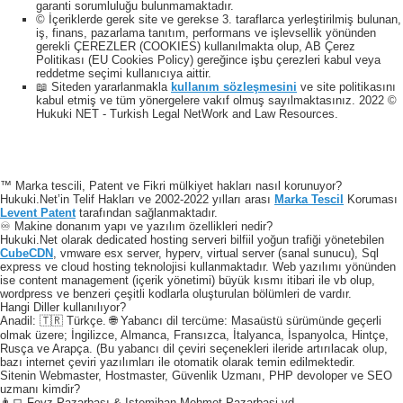
garanti sorumluluğu bulunmamaktadır.
© İçeriklerde gerek site ve gerekse 3. taraflarca yerleştirilmiş bulunan,
iş, finans, pazarlama tanıtım, performans ve işlevsellik yönünden
gerekli ÇEREZLER (COOKIES) kullanılmakta olup, AB Çerez
Politikası (EU Cookies Policy) gereğince işbu çerezleri kabul veya
reddetme seçimi kullanıcıya aittir.
📖 Siteden yararlanmakla
kullanım sözleşmesini
ve site politikasını
kabul etmiş ve tüm yönergelere vakıf olmuş sayılmaktasınız. 2022 ©
Hukuki NET - Turkish Legal NetWork and Law Resources.
™ Marka tescili, Patent ve Fikri mülkiyet hakları nasıl korunuyor?
Hukuki.Net’in Telif Hakları ve 2002-2022 yılları arası
Marka Tescil
Koruması
Levent Patent
tarafından sağlanmaktadır.
♾️ Makine donanım yapı ve yazılım özellikleri nedir?
Hukuki.Net olarak dedicated hosting serveri bilfiil yoğun trafiği yönetebilen
CubeCDN
, vmware esx server, hyperv, virtual server (sanal sunucu), Sql
express ve cloud hosting teknolojisi kullanmaktadır. Web yazılımı yönünden
ise content management (içerik yönetimi) büyük kısmı itibari ile vb olup,
wordpress ve benzeri çeşitli kodlarla oluşturulan bölümleri de vardır.
Hangi Diller kullanılıyor?
Anadil: 🇹🇷 Türkçe. 🌐 Yabancı dil tercüme: Masaüstü sürümünde geçerli
olmak üzere; İngilizce, Almanca, Fransızca, İtalyanca, İspanyolca, Hintçe,
Rusça ve Arapça. (Bu yabancı dil çeviri seçenekleri ileride artırılacak olup,
bazı internet çeviri yazılımları ile otomatik olarak temin edilmektedir.
Sitenin Webmaster, Hostmaster, Güvenlik Uzmanı, PHP devoloper ve SEO
uzmanı kimdir?
👨‍💻 Feyz Pazarbaşı & Istemihan Mehmet Pazarbasi vd.