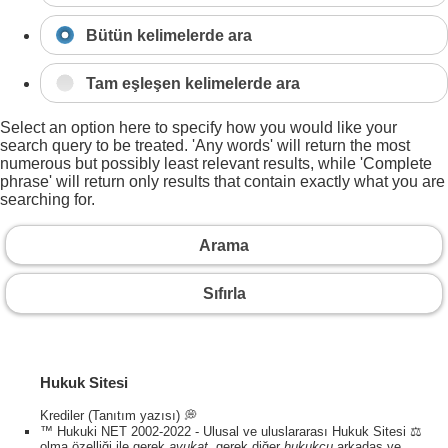
Bütün kelimelerde ara
Tam eşleşen kelimelerde ara
Select an option here to specify how you would like your
search query to be treated. 'Any words' will return the most
numerous but possibly least relevant results, while 'Complete
phrase' will return only results that contain exactly what you are
searching for.
Arama
Sıfırla
Hukuk Sitesi
Krediler (Tanıtım yazısı) 💭
™ Hukuki NET 2002-2022 - Ulusal ve uluslararası Hukuk Sitesi ⚖️
olma özelliği ile gerek
avukat
, gerek diğer
hukukçu
arkadaş ve