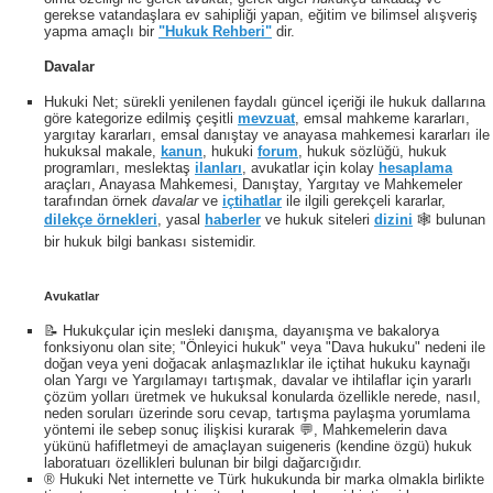
gerekse vatandaşlara ev sahipliği yapan, eğitim ve bilimsel alışveriş
yapma amaçlı bir
"Hukuk Rehberi"
dir.
Davalar
Hukuki Net; sürekli yenilenen faydalı güncel içeriği ile hukuk dallarına
göre kategorize edilmiş çeşitli
mevzuat
, emsal mahkeme kararları,
yargıtay kararları, emsal danıştay ve anayasa mahkemesi kararları ile
hukuksal makale,
kanun
, hukuki
forum
, hukuk sözlüğü, hukuk
programları, meslektaş
ilanları
, avukatlar için kolay
hesaplama
araçları, Anayasa Mahkemesi, Danıştay, Yargıtay ve Mahkemeler
tarafından örnek
davalar
ve
içtihatlar
ile ilgili gerekçeli kararlar,
dilekçe örnekleri
, yasal
haberler
ve hukuk siteleri
dizini
🕸 bulunan
bir hukuk bilgi bankası sistemidir.
Avukatlar
📝 Hukukçular için mesleki danışma, dayanışma ve bakalorya
fonksiyonu olan site; "Önleyici hukuk" veya "Dava hukuku" nedeni ile
doğan veya yeni doğacak anlaşmazlıklar ile içtihat hukuku kaynağı
olan Yargı ve Yargılamayı tartışmak, davalar ve ihtilaflar için yararlı
çözüm yolları üretmek ve hukuksal konularda özellikle nerede, nasıl,
neden soruları üzerinde soru cevap, tartışma paylaşma yorumlama
yöntemi ile sebep sonuç ilişkisi kurarak 💬, Mahkemelerin dava
yükünü hafifletmeyi de amaçlayan suigeneris (kendine özgü) hukuk
laboratuarı özellikleri bulunan bir bilgi dağarcığıdır.
® Hukuki Net internette ve Türk hukukunda bir marka olmakla birlikte