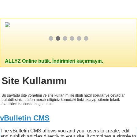
ALLYZ Online butik. İndirimleri kaçırmayın.
Site Kullanımı
Bu sayfada site yönetimi ve site kullanımı ile illgili hazır sorular ve cevaplar
bulabilirsiniz. Lütfen merak ettiğiniz konudaki linki tıklayıp, sitenin teknik
özellikleri hakkında bilgi alınız.
vBulletin CMS
The vBulletin CMS allows you and your users to create, edit
and publish articles directly to your site. It combines a simple to