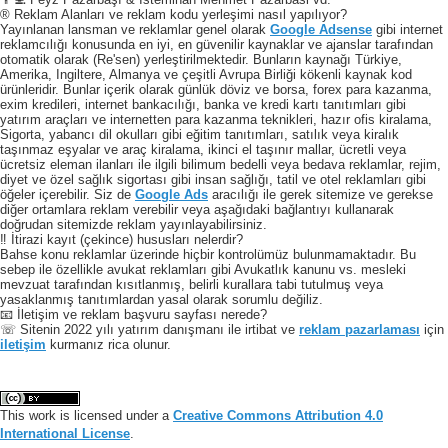
® Reklam Alanları ve reklam kodu yerleşimi nasıl yapılıyor?
Yayınlanan lansman ve reklamlar genel olarak
Google Adsense
gibi internet
reklamcılığı konusunda en iyi, en güvenilir kaynaklar ve ajanslar tarafından
otomatik olarak (Re'sen) yerleştirilmektedir. Bunların kaynağı Türkiye,
Amerika, Ingiltere, Almanya ve çeşitli Avrupa Birliği kökenli kaynak kod
ürünleridir. Bunlar içerik olarak günlük döviz ve borsa, forex para kazanma,
exim kredileri, internet bankacılığı, banka ve kredi kartı tanıtımları gibi
yatırım araçları ve internetten para kazanma teknikleri, hazır ofis kiralama,
Sigorta, yabancı dil okulları gibi eğitim tanıtımları, satılık veya kiralık
taşınmaz eşyalar ve araç kiralama, ikinci el taşınır mallar, ücretli veya
ücretsiz eleman ilanları ile ilgili bilimum bedelli veya bedava reklamlar, rejim,
diyet ve özel sağlık sigortası gibi insan sağlığı, tatil ve otel reklamları gibi
öğeler içerebilir. Siz de
Google Ads
aracılığı ile gerek sitemize ve gerekse
diğer ortamlara reklam verebilir veya aşağıdaki bağlantıyı kullanarak
doğrudan sitemizde reklam yayınlayabilirsiniz.
‼️ İtirazi kayıt (çekince) hususları nelerdir?
Bahse konu reklamlar üzerinde hiçbir kontrolümüz bulunmamaktadır. Bu
sebep ile özellikle avukat reklamları gibi Avukatlık kanunu vs. mesleki
mevzuat tarafından kısıtlanmış, belirli kurallara tabi tutulmuş veya
yasaklanmış tanıtımlardan yasal olarak sorumlu değiliz.
📧 İletişim ve reklam başvuru sayfası nerede?
☏ Sitenin 2022 yılı yatırım danışmanı ile irtibat ve
reklam pazarlaması
için
iletişim
kurmanız rica olunur.
This work is licensed under a
Creative Commons Attribution 4.0
International License
.