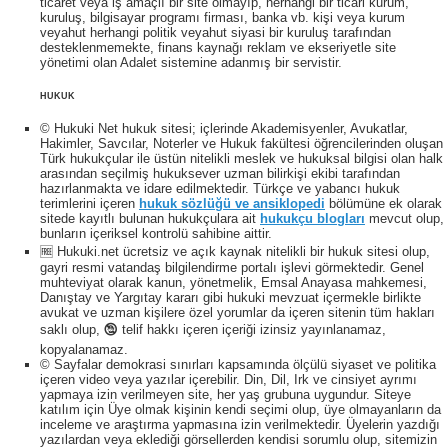
ticaret veya iş amaçlı bir site olmayıp, herhangi bir ticari kurum,
kuruluş, bilgisayar programı firması, banka vb. kişi veya kurum
veyahut herhangi politik veyahut siyasi bir kuruluş tarafından
desteklenmemekte, finans kaynağı reklam ve ekseriyetle site
yönetimi olan Adalet sistemine adanmış bir servistir.
HUKUK
© Hukuki Net hukuk sitesi; içlerinde Akademisyenler, Avukatlar,
Hakimler, Savcılar, Noterler ve Hukuk fakültesi öğrencilerinden oluşan
Türk hukukçular ile üstün nitelikli meslek ve hukuksal bilgisi olan halk
arasından seçilmiş hukuksever uzman bilirkişi ekibi tarafından
hazırlanmakta ve idare edilmektedir. Türkçe ve yabancı hukuk
terimlerini içeren
hukuk sözlüğü ve ansiklopedi
bölümüne ek olarak
sitede kayıtlı bulunan hukukçulara ait
hukukçu blogları
mevcut olup,
bunların içeriksel kontrolü sahibine aittir.
🆓 Hukuki.net ücretsiz ve açık kaynak nitelikli bir hukuk sitesi olup,
gayri resmi vatandaş bilgilendirme portalı işlevi görmektedir. Genel
muhteviyat olarak kanun, yönetmelik, Emsal Anayasa mahkemesi,
Danıştay ve Yargıtay kararı gibi hukuki mevzuat içermekle birlikte
avukat ve uzman kişilere özel yorumlar da içeren sitenin tüm hakları
saklı olup, 🕲 telif hakkı içeren içeriği izinsiz yayınlanamaz,
kopyalanamaz.
© Sayfalar demokrasi sınırları kapsamında ölçülü siyaset ve politika
içeren video veya yazılar içerebilir. Din, Dil, Irk ve cinsiyet ayrımı
yapmaya izin verilmeyen site, her yaş grubuna uygundur. Siteye
katılım için Üye olmak kişinin kendi seçimi olup, üye olmayanların da
inceleme ve araştırma yapmasına izin verilmektedir. Üyelerin yazdığı
yazılardan veya eklediği görsellerden kendisi sorumlu olup, sitemizin